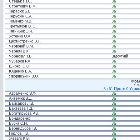
Стецьків Т.С.
За
Стретович В.М.
За
Тарасюк Б.І.
За
Терьохін С.А.
За
Томенко М.В.
За
Третьяков О.Ю.
За
Тягнибок О.Я.
За
Устенко О.А.
За
Цехмістренко В.Г.
За
Червоній В.М.
За
Черняк В.К.
За
Чорновіл Т.В.
Відсутній
Чубаров Р.А.
За
Ширко Ю.В.
За
Ющенко В.А.
За
Яворівський В.О.
За
Фрак
Кіл
За:61 Проти:0 Утрим
Авраменко В.Ф.
За
Антемюк В.Д.
За
Байсаров Л.В.
За
Бахтеєва Т.Д.
За
Богатирьова Р.В.
За
Бондаренко Г.І.
За
Бубка С.Н.
За
Вернидубов І.В.
За
Горлов Г.В.
За
Жеваго К.В.
За