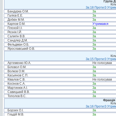
Група Д
Кіл
За:18 Проти:0 Утрим
Бандурка О.М.
За
Галієв Е.Е.
За
Добкін М.М.
За
Карпов О.М.
Утримався
Плохой І.І.
За
Резнік І.Й.
За
Салигін В.В.
За
Сандлер Д.М.
За
Фельдман О.Б.
За
Ярославський О.В.
За
Кіл
За:15 Проти:0 Утрим
Артеменко Ю.А.
Не голосував
Біловол О.М.
За
Волков О.М.
За
Касьянов С.П.
За
Ківалов С.В.
Не голосував
Косінов С.А.
За
Мартинюк А.І.
За
Савицький В.В.
За
Тополов В.С.
За
Фракція 
Кіл
За:16 Проти:0 Утрим
Борзих О.І.
За
Гладій М.В.
За