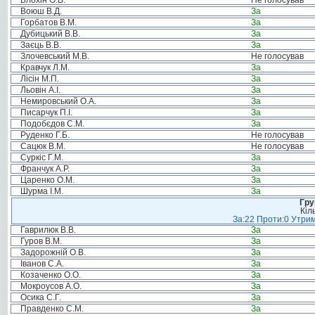
Блохін О.В.
Не голосував
Воюш В.Д.
За
Горбатов В.М.
За
Дубицький В.В.
За
Заєць В.В.
За
Злочевський М.В.
Не голосував
Кравчук Л.М.
За
Лісін М.П.
За
Льовін А.І.
За
Немировський О.А.
За
Писарчук П.І.
За
Подобєдов С.М.
За
Руденко Г.Б.
Не голосував
Сацюк В.М.
Не голосував
Суркіс Г.М.
За
Франчук А.Р.
За
Царенко О.М.
За
Шурма І.М.
За
Гру
Кіл
За:22 Проти:0 Утрим
Гаврилюк В.В.
За
Гуров В.М.
За
Задорожній О.В.
За
Іванов С.А.
За
Козаченко О.О.
За
Мокроусов А.О.
За
Осика С.Г.
За
Правденко С.М.
За