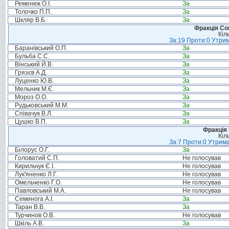
Ременюк О.І.
За
Толочко П.П.
За
Шкляр В.Б.
За
Фракція Соц
Кіл
За:19 Проти:0 Утрим
Баранівський О.П.
За
Бульба С.С.
За
Вінський Й.В.
За
Грязєв А.Д.
За
Луценко Ю.В.
За
Мельник М.Є.
За
Мороз О.О.
За
Рудьковський М.М.
За
Співачук В.Л.
За
Цушко В.П.
За
Фракція
Кіл
За:7 Проти:0 Утрима
Білорус О.Г.
За
Головатий С.П.
Не голосував
Кирильчук Є.І.
Не голосував
Лук'яненко Л.Г.
Не голосував
Омельченко Г.О.
Не голосував
Павловський М.А.
Не голосував
Семинога А.І.
За
Таран В.В.
За
Турчинов О.В.
Не голосував
Шкіль А.В.
За