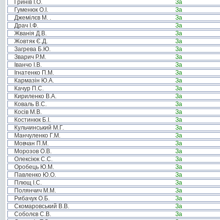
Гринів І.О.
За
Гуменюк О.І.
За
Джемілєв М. .
За
Драч І.Ф.
За
Жванія Д.В.
За
Жовтяк Є.Д.
За
Загрева Б.Ю.
За
Зварич Р.М.
За
Іванчо І.В.
За
Ігнатенко П.М.
За
Кармазін Ю.А.
За
Качур П.С.
За
Кириленко В.А.
За
Коваль В.С.
За
Косів М.В.
За
Костинюк Б.І.
За
Кульчинський М.Г.
За
Манчуленко Г.М.
За
Мовчан П.М.
За
Морозов О.В.
За
Олексіюк С.С.
За
Оробець Ю.М.
За
Павленко Ю.О.
За
Плющ І.С.
За
Полянчич М.М.
За
Рибачук О.Б.
За
Скомаровський В.В.
За
Соболєв С.В.
За