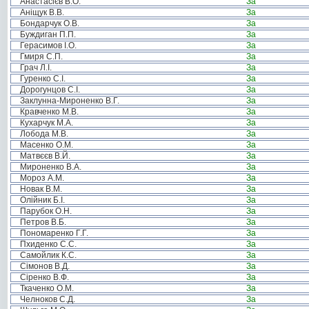
Анастасієв В.О.
За
Аніщук В.В.
За
Бондарчук О.В.
За
Буждиган П.П.
За
Герасимов І.О.
За
Гмиря С.П.
За
Грач Л.І.
За
Гуренко С.І.
За
Дорогунцов С.І.
За
Заклунна-Мироненко В.Г.
За
Кравченко М.В.
За
Кухарчук М.А.
За
Лобода М.В.
За
Масенко О.М.
За
Матвєєв В.Й.
За
Мироненко В.А.
За
Мороз А.М.
За
Новак В.М.
За
Олійник Б.І.
За
Парубок О.Н.
За
Петров В.Б.
За
Пономаренко Г.Г.
За
Пхиденко С.С.
За
Самойлик К.С.
За
Сімонов В.Д.
За
Сіренко В.Ф.
За
Ткаченко О.М.
За
Челноков С.Д.
За