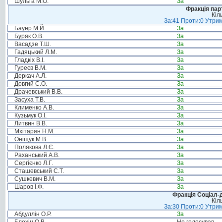
Шульга М.О.
За
Фракція пар
Кіл
За:41 Проти:0 Утрим
Бауер М.Й.
За
Буряк О.В.
За
Васадзе Т.Ш.
За
Гадяцький Л.М.
За
Гладкіх В.І.
За
Гуреєв В.М.
За
Деркач А.Л.
За
Довгий С.О.
За
Драчевський В.В.
За
Засуха Т.В.
За
Клименко А.В.
За
Кузьмук О.І.
За
Литвин В.В.
За
Мхітарян Н.М.
За
Оніщук М.В.
За
Полякова Л.Є.
За
Раханський А.В.
За
Сергієнко Л.Г.
За
Сташевський С.Т.
За
Сушкевич В.М.
За
Шаров І.Ф.
За
Фракція Соціал-д
Кіл
За:30 Проти:0 Утрим
Абдуллін О.Р.
За