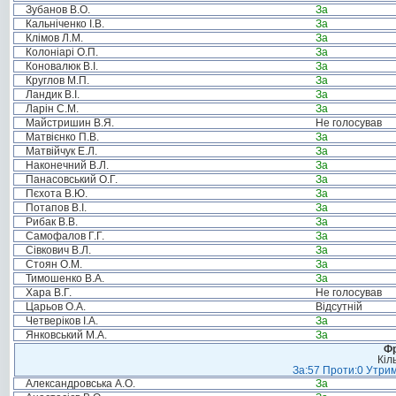
Зубанов В.О.
За
Кальніченко І.В.
За
Клімов Л.М.
За
Колоніарі О.П.
За
Коновалюк В.І.
За
Круглов М.П.
За
Ландик В.І.
За
Ларін С.М.
За
Майстришин В.Я.
Не голосував
Матвієнко П.В.
За
Матвійчук Е.Л.
За
Наконечний В.Л.
За
Панасовський О.Г.
За
Пєхота В.Ю.
За
Потапов В.І.
За
Рибак В.В.
За
Самофалов Г.Г.
За
Сівкович В.Л.
За
Стоян О.М.
За
Тимошенко В.А.
За
Хара В.Г.
Не голосував
Царьов О.А.
Відсутній
Четверіков І.А.
За
Янковський М.А.
За
Фр
Кіл
За:57 Проти:0 Утрим
Александровська А.О.
За