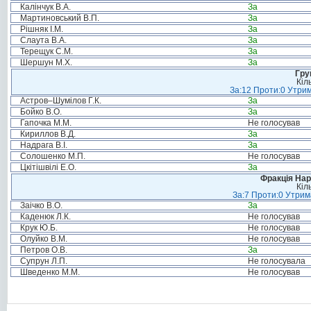
Калінчук В.А.
За
Мартиновський В.П.
За
Рішняк І.М.
За
Слаута В.А.
За
Терещук С.М.
За
Шершун М.Х.
За
Гру
Кіл
За:12 Проти:0 Утрим
Астров–Шумілов Г.К.
За
Бойко В.О.
За
Гапочка М.М.
Не голосував
Кириллов В.Д.
За
Надрага В.І.
За
Солошенко М.П.
Не голосував
Цкітішвілі Е.О.
За
Фракція Нар
Кіл
За:7 Проти:0 Утрим
Заічко В.О.
За
Каденюк Л.К.
Не голосував
Крук Ю.Б.
Не голосував
Олуйко В.М.
Не голосував
Петров О.В.
За
Супрун Л.П.
Не голосувала
Шведенко М.М.
Не голосував