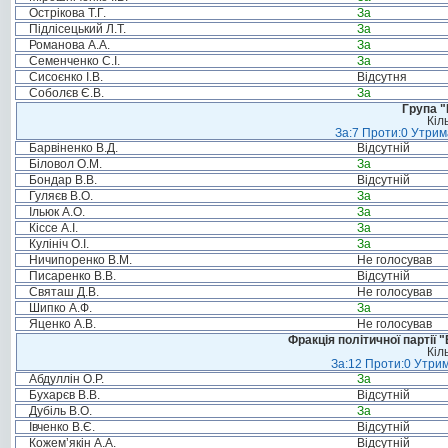
Острікова Т.Г.
За
Підлісецький Л.Т.
За
Романова А.А.
За
Семенченко С.І.
За
Сисоєнко І.В.
Відсутня
Соболєв Є.В.
За
Група "
Кіл
За:7 Проти:0 Утрим
Барвіненко В.Д.
Відсутній
Біловол О.М.
За
Бондар В.В.
Відсутній
Гуляєв В.О.
За
Ільюк А.О.
За
Кіссе А.І.
За
Кулініч О.І.
За
Ничипоренко В.М.
Не голосував
Писаренко В.В.
Відсутній
Святаш Д.В.
Не голосував
Шипко А.Ф.
За
Яценко А.В.
Не голосував
Фракція політичної партії
Кіл
За:12 Проти:0 Утрим
Абдуллін О.Р.
За
Бухарєв В.В.
Відсутній
Дубіль В.О.
За
Івченко В.Є.
Відсутній
Кожем’якін А.А.
Відсутній