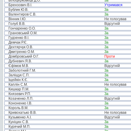
Білоцерковець Д.О.
За
Брензович В.І.
Утримався
Бублик Ю.В.
За
Валентиров С.В.
За
Вінник І.Ю.
Не голосував
Голуб В.В.
Відсутній
Гончаренко О.О.
За
Грановський О.М.
За
Гудзенко В.І.
За
Демчак Р.Є.
За
Дехтярчук О.В.
За
Дмитренко О.М.
За
Домбровський О.Г.
Проти
Дубневич Я.В.
За
Єфімов М.В.
Відсутній
Заболотний Г.М.
За
Заліщук С.П.
За
Іщейкін К.Є.
За
Каплін С.М.
Не голосував
Кишкар П.М.
За
Князевич Р.П.
За
Козаченко Л.П.
Відсутній
Кононенко І.В.
За
Король В.М.
За
Кривохатько В.В.
Не голосував
Кузьменко А.І.
Відсутній
Куніцин С.В.
За
Курячий М.П.
За