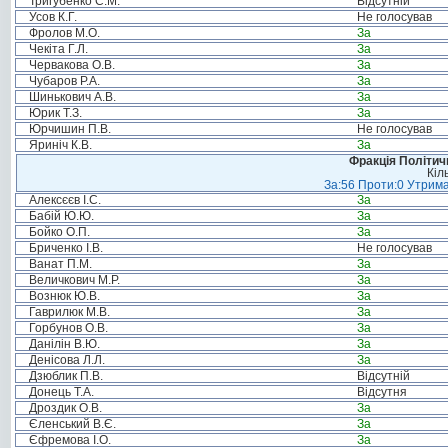
Тригубенко С.М.
Відсутній
Усов К.Г.
Не голосував
Фролов М.О.
За
Чекіта Г.Л.
За
Червакова О.В.
За
Чубаров Р.А.
За
Шинькович А.В.
За
Юрик Т.З.
За
Юрчишин П.В.
Не голосував
Яриніч К.В.
За
Фракція Політи
Кіл
За:56 Проти:0 Утрима
Алексєєв І.С.
За
Бабій Ю.Ю.
За
Бойко О.П.
За
Бриченко І.В.
Не голосував
Ванат П.М.
За
Величкович М.Р.
За
Вознюк Ю.В.
За
Гаврилюк М.В.
За
Горбунов О.В.
За
Данілін В.Ю.
За
Денісова Л.Л.
За
Дзюблик П.В.
Відсутній
Донець Т.А.
Відсутня
Дроздик О.В.
За
Єленський В.Є.
За
Єфремова І.О.
За