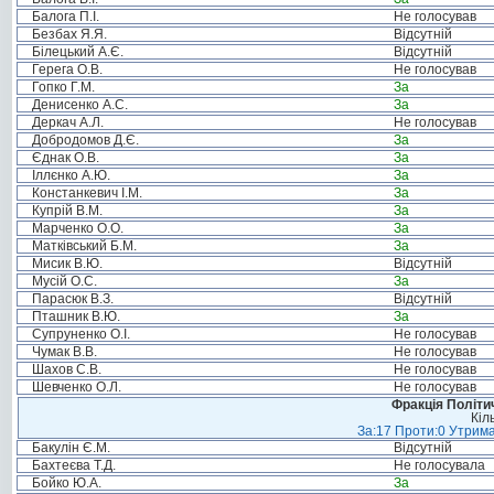
Балога П.І.
Не голосував
Безбах Я.Я.
Відсутній
Білецький А.Є.
Відсутній
Герега О.В.
Не голосував
Гопко Г.М.
За
Денисенко А.С.
За
Деркач А.Л.
Не голосував
Добродомов Д.Є.
За
Єднак О.В.
За
Іллєнко А.Ю.
За
Констанкевич І.М.
За
Купрій В.М.
За
Марченко О.О.
За
Матківський Б.М.
За
Мисик В.Ю.
Відсутній
Мусій О.С.
За
Парасюк В.З.
Відсутній
Пташник В.Ю.
За
Супруненко О.І.
Не голосував
Чумак В.В.
Не голосував
Шахов С.В.
Не голосував
Шевченко О.Л.
Не голосував
Фракція Політич
Кіл
За:17 Проти:0 Утрима
Бакулін Є.М.
Відсутній
Бахтеєва Т.Д.
Не голосувала
Бойко Ю.А.
За