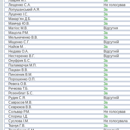
Лаврик М.І.
За
Лещенко С.А.
Не голосував
Лопушанський А.Я.
За
Луценко І.С.
За
Макар’ян Д.Б.
За
Мамчур Ю.В.
За
Матіос М.В.
Відсутня
Мацола Р.М.
За
Мельниченко В.В.
За
Міщенко С.Г.
Відсутній
Найєм М. .
За
Недава О.А.
Відсутній
Нестеренко В.Г.
Відсутній
Онуфрик Б.С.
За
Паламарчук М.П.
За
Пацкан В.В.
За
Пинзеник В.М.
За
Порошенко О.П.
За
Ревега О.В.
За
Ричкова Т.Б.
За
Розенблат Б.С.
За
Рудик С.Я.
Відсутній
Саврасов М.В.
За
Севрюков В.В.
За
Сольвар Р.М.
Не голосував
Спориш І.Д.
За
Суслова І.М.
Не голосувала
Ткачук Г.В.
За