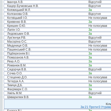
Іванчук А.В.
Відсутній
Кацер-Бучковська Н.В.
Відсутня
Княжицький М.Л.
За
Колганова О.В.
Відсутня
Котвіцький І.О.
Не голосував
Кривенко В.В.
За
Кришин О.Ю.
Не голосував
Лапін І.О.
За
Ледовських О.В.
За
Лук’янчук Р.В.
Відсутній
Масоріна О.С.
Відсутня
Медуниця О.В.
Не голосував
Пашинський С.В.
Не голосував
Підберезняк В.І.
За
Помазанов А.В.
За
Река А.О.
За
Романюк В.М.
За
Сидорчук В.В.
Відсутній
Сочка О.О.
За
Стеценко Д.О.
Не голосував
Тетерук А.А.
Не голосував
Тимчук Д.Б.
За
Фаєрмарк С.О.
За
Хміль М.М.
Відсутній
Шкварилюк В.В.
За
Кіл
За:21 Проти:0 Утрима
Балога В.І.
За