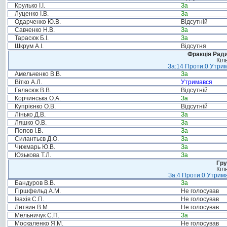
Крулько І.І.
За
Луценко І.В.
За
Одарченко Ю.В.
Відсутній
Савченко Н.В.
За
Тарасюк Б.І.
За
Шкрум А.І.
Відсутня
Фракція Ради
Кіл
За:14 Проти:0 Утрим
Амельченко В.В.
За
Вітко А.Л.
Утримався
Галасюк В.В.
Відсутній
Корчинська О.А.
За
Купрієнко О.В.
Відсутній
Лінько Д.В.
За
Ляшко О.В.
За
Попов І.В.
За
Силантьєв Д.О.
За
Чижмарь Ю.В.
За
Юзькова Т.Л.
За
Гру
Кіл
За:4 Проти:0 Утрима
Бандуров В.В.
За
Гіршфельд А.М.
Не голосував
Івахів С.П.
Не голосував
Литвин В.М.
Не голосував
Мельничук С.П.
За
Москаленко Я.М.
Не голосував