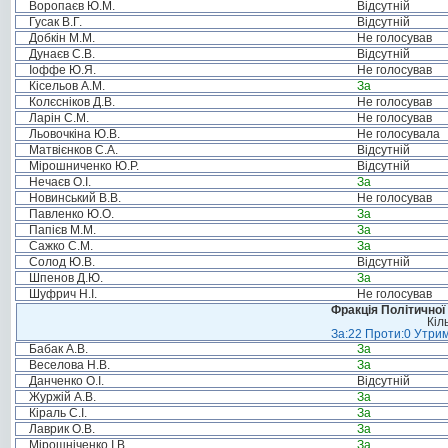
Воропаєв Ю.М.
Відсутній
Гусак В.Г.
Відсутній
Добкін М.М.
Не голосував
Дунаєв С.В.
Відсутній
Іоффе Ю.Я.
Не голосував
Кісельов А.М.
За
Колєсніков Д.В.
Не голосував
Ларін С.М.
Не голосував
Льовочкіна Ю.В.
Не голосувала
Матвієнков С.А.
Відсутній
Мірошниченко Ю.Р.
Відсутній
Нечаєв О.І.
За
Новинський В.В.
Не голосував
Павленко Ю.О.
За
Папієв М.М.
За
Сажко С.М.
За
Солод Ю.В.
Відсутній
Шпенов Д.Ю.
За
Шуфрич Н.І.
Не голосував
Фракція Політичної
Кіл
За:22 Проти:0 Утрим
Бабак А.В.
За
Веселова Н.В.
За
Данченко О.І.
Відсутній
Журжій А.В.
За
Кіраль С.І.
За
Лаврик О.В.
За
Мірошніченко І.В.
За