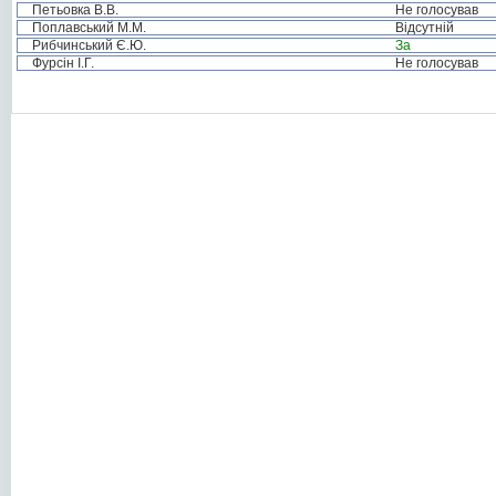
Петьовка В.В.
Не голосував
Поплавський М.М.
Відсутній
Рибчинський Є.Ю.
За
Фурсін І.Г.
Не голосував