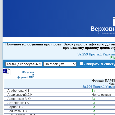
Верховн
Офіційний в
Поіменне голосування про проект Закону про ратифікацію Дого
про взаємну правову допомогу
1
За:259 Проти:1 Утрима
Рі
- Вибрати зі списк
Зберегти
в
форматі RTF
Фракція ПАРТ
Кіль
За:106 Проти:1 Утрима
Агафонова Н.В.
За
Андрієвський Д.Й.
Не голосував
Арешонков В.Ю.
За
Артюшенко І.А.
За
Барна О.С.
За
Бєлькова О.В.
За