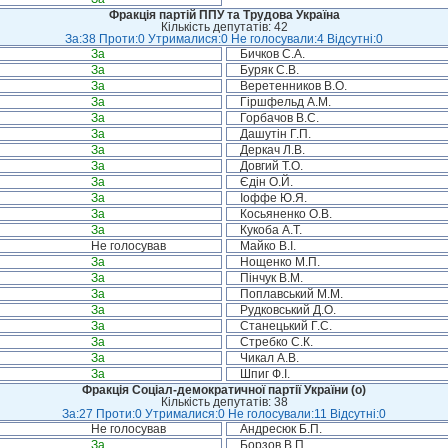
Фракція партій ППУ та Трудова Україна
Кількість депутатів: 42
За:38 Проти:0 Утрималися:0 Не голосували:4 Відсутні:0
За
Бичков С.А.
За
Буряк С.В.
За
Веретенников В.О.
За
Гіршфельд А.М.
За
Горбачов В.С.
За
Дашутін Г.П.
За
Деркач Л.В.
За
Довгий Т.О.
За
Єдін О.Й.
За
Іоффе Ю.Я.
За
Косьяненко О.В.
За
Кукоба А.Т.
Не голосував
Майко В.І.
За
Нощенко М.П.
За
Пінчук В.М.
За
Поплавський М.М.
За
Рудковський Д.О.
За
Станецький Г.С.
За
Стребко С.К.
За
Чикал А.В.
За
Шпиг Ф.І.
Фракція Соціал-демократичної партії України (о)
Кількість депутатів: 38
За:27 Проти:0 Утрималися:0 Не голосували:11 Відсутні:0
Не голосував
Андресюк Б.П.
За
Борзов В.П.