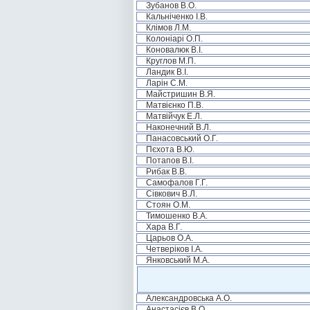
Зубанов В.О.
Кальніченко І.В.
Клімов Л.М.
Колоніарі О.П.
Коновалюк В.І.
Круглов М.П.
Ландик В.І.
Ларін С.М.
Майстришин В.Я.
Матвієнко П.В.
Матвійчук Е.Л.
Наконечний В.Л.
Панасовський О.Г.
Пєхота В.Ю.
Потапов В.І.
Рибак В.В.
Самофалов Г.Г.
Сівкович В.Л.
Стоян О.М.
Тимошенко В.А.
Хара В.Г.
Царьов О.А.
Четверіков І.А.
Янковський М.А.
Александровська А.О.
Анастасієв В.О.