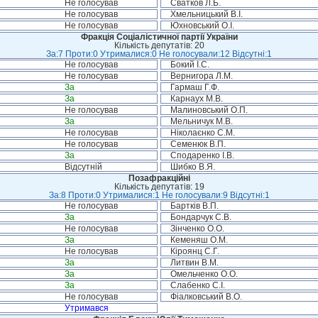
Не голосував
Сватков Л.Б.
Не голосував
Хмельницький В.І.
Не голосував
Юхновський О.І.
Фракція Соціалістичної партії України
Кількість депутатів: 20
За:7 Проти:0 Утрималися:0 Не голосували:12 Відсутні:1
Не голосував
Бокий І.С.
Не голосував
Вернигора Л.М.
За
Гармаш Г.Ф.
За
Карнаух М.В.
Не голосував
Малиновський О.П.
За
Мельничук М.В.
Не голосував
Ніколаєнко С.М.
Не голосував
Семенюк В.П.
За
Сподаренко І.В.
Відсутній
Шибко В.Я.
Позафракційні
Кількість депутатів: 19
За:8 Проти:0 Утрималися:1 Не голосували:9 Відсутні:1
Не голосував
Бартків В.П.
За
Бондарчук С.В.
Не голосував
Зінченко О.О.
За
Кеменяш О.М.
Не голосував
Кіроянц С.Г.
За
Литвин В.М.
За
Омельченко О.О.
За
Слабенко С.І.
Не голосував
Фіалковський В.О.
Утримався