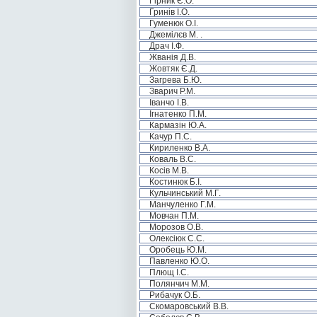
Гірник Є.О.
Гринів І.О.
Гуменюк О.І.
Джемілєв М. .
Драч І.Ф.
Жванія Д.В.
Жовтяк Є.Д.
Загрева Б.Ю.
Зварич Р.М.
Іванчо І.В.
Ігнатенко П.М.
Кармазін Ю.А.
Качур П.С.
Кириленко В.А.
Коваль В.С.
Косів М.В.
Костинюк Б.І.
Кульчинський М.Г.
Манчуленко Г.М.
Мовчан П.М.
Морозов О.В.
Олексіюк С.С.
Оробець Ю.М.
Павленко Ю.О.
Плющ І.С.
Полянчич М.М.
Рибачук О.Б.
Скомаровський В.В.