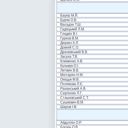
Бауер М.Й.
Буряк О.В.
Васадзе Т.Ш.
Гадяцький Л.М.
Гладкіх В.І.
Гуреєв В.М.
Деркач А.Л.
Довгий С.О.
Драчевський В.В.
Засуха Т.В.
Клименко А.В.
Кузьмук О.І.
Литвин В.В.
Мхітарян Н.М.
Оніщук М.В.
Полякова Л.Є.
Раханський А.В.
Сергієнко Л.Г.
Сташевський С.Т.
Сушкевич В.М.
Шаров І.Ф.
Абдуллін О.Р.
Блохін О.В.