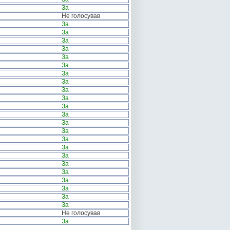
За
Не голосував
За
За
За
За
За
За
За
За
За
За
За
За
За
За
За
За
За
За
За
За
За
За
За
Не голосував
За