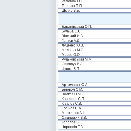
Ременюк О.І.
Толочко П.П.
Шкляр В.Б.
Баранівський О.П.
Бульба С.С.
Вінський Й.В.
Грязєв А.Д.
Луценко Ю.В.
Мельник М.Є.
Мороз О.О.
Рудьковський М.М.
Співачук В.Л.
Цушко В.П.
Артеменко Ю.А.
Біловол О.М.
Волков О.М.
Касьянов С.П.
Ківалов С.В.
Косінов С.А.
Мартинюк А.І.
Савицький В.В.
Тополов В.С.
Чорновіл Т.В.