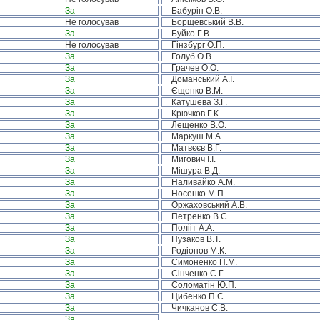
За
Бабурін О.В.
Не голосував
Борщевський В.В.
За
Буйко Г.В.
Не голосував
Гінзбург О.П.
За
Голуб О.В.
За
Грачев О.О.
За
Доманський А.І.
За
Єщенко В.М.
За
Катушева З.Г.
За
Крючков Г.К.
За
Лещенко В.О.
За
Маркуш М.А.
За
Матвєєв В.Г.
За
Мигович І.І.
За
Мішура В.Д.
За
Наливайко А.М.
За
Носенко М.П.
За
Оржаховський А.В.
За
Петренко В.С.
За
Полііт А.А.
За
Пузаков В.Т.
За
Родіонов М.К.
За
Симоненко П.М.
За
Сінченко С.Г.
За
Соломатін Ю.П.
За
Цибенко П.С.
За
Чичканов С.В.
За