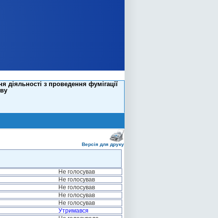
я діяльності з проведення фумігації
ову
Версія для друку
Не голосував
Не голосував
Не голосував
Не голосував
Не голосував
Утримався