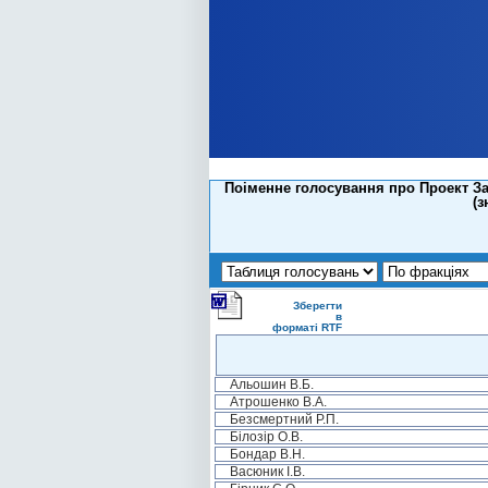
Поіменне голосування про Проект За
(з
Зберегти
в
форматі RTF
Альошин В.Б.
Атрошенко В.А.
Безсмертний Р.П.
Білозір О.В.
Бондар В.Н.
Васюник І.В.