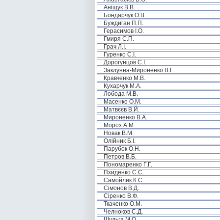
Аніщук В.В.
Бондарчук О.В.
Буждиган П.П.
Герасимов І.О.
Гмиря С.П.
Грач Л.І.
Гуренко С.І.
Дорогунцов С.І.
Заклунна-Мироненко В.Г.
Кравченко М.В.
Кухарчук М.А.
Лобода М.В.
Масенко О.М.
Матвєєв В.Й.
Мироненко В.А.
Мороз А.М.
Новак В.М.
Олійник Б.І.
Парубок О.Н.
Петров В.Б.
Пономаренко Г.Г.
Пхиденко С.С.
Самойлик К.С.
Сімонов В.Д.
Сіренко В.Ф.
Ткаченко О.М.
Челноков С.Д.
Шульга М.О.