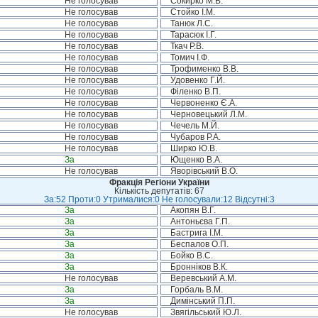
Не голосував
Сокирко М.В.
Не голосував
Стойко І.М.
Не голосував
Танюк Л.С.
Не голосував
Тарасюк І.Г.
Не голосував
Ткач Р.В.
Не голосував
Томич І.Ф.
Не голосував
Трофименко В.В.
Не голосував
Удовенко Г.Й.
Не голосував
Філенко В.П.
Не голосував
Червоненко Є.А.
Не голосував
Черновецький Л.М.
Не голосував
Чечель М.Й.
Не голосував
Чубаров Р.А.
Не голосував
Ширко Ю.В.
За
Ющенко В.А.
Не голосував
Яворівський В.О.
Фракція Регіони України
Кількість депутатів: 67
За:52 Проти:0 Утрималися:0 Не голосували:12 Відсутні:3
За
Акопян В.Г.
За
Антоньєва Г.П.
За
Бастрига І.М.
За
Беспалов О.П.
За
Бойко В.С.
За
Бронніков В.К.
Не голосував
Веревський А.М.
За
Горбаль В.М.
За
Димінський П.П.
Не голосував
Звягільський Ю.Л.