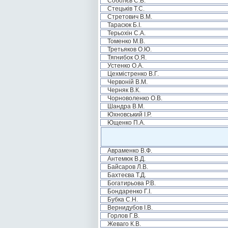
Соболєв С.В.
Стецьків Т.С.
Стретович В.М.
Тарасюк Б.І.
Терьохін С.А.
Томенко М.В.
Третьяков О.Ю.
Тягнибок О.Я.
Устенко О.А.
Цехмістренко В.Г.
Червоній В.М.
Черняк В.К.
Чорноволенко О.В.
Шандра В.М.
Юхновський І.Р.
Ющенко П.А.
Авраменко В.Ф.
Антемюк В.Д.
Байсаров Л.В.
Бахтеєва Т.Д.
Богатирьова Р.В.
Бондаренко Г.І.
Бубка С.Н.
Вернидубов І.В.
Горлов Г.В.
Жеваго К.В.