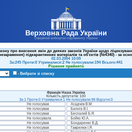
Верховна Рада України
Офіційний вебпортал парламенту України
кону про внесення змін до деяких законів України щодо ліцензуванн
незараження) підкарантинних матеріалів та об'єктів (№4340) - за осн
02.03.2004 10:09
За:245 Проти:0 Утрималися:2 Не голосували:194 Всього:441
Рішення прийнято
- Вибрати зі списку
Фракція Наша Україна
Кількість депутатів: 100
За:1 Проти:0 Утрималися:1 Не голосували:98 Відсутні:0
Не голосував
Асадчев В.М.
Не голосував
Балога В.І.
Не голосував
Беспалий Б.Я.
Не голосувала
Бойко Ю.А.
Не голосував
Бондаренко В.Д.
Не голосував
Гаврилюк І.Я.