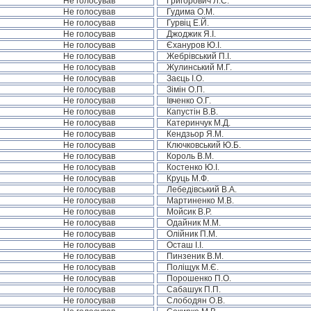
Не голосував
Григорович Л.С.
Не голосував
Гудима О.М.
Не голосував
Гурвіц Е.Й.
Не голосував
Джоджик Я.І.
Не голосував
Єхануров Ю.І.
Не голосував
Жебрівський П.І.
Не голосував
Жулинський М.Г.
Не голосував
Заєць І.О.
Не голосував
Зімін О.П.
Не голосував
Івченко О.Г.
Не голосував
Капустін В.В.
Не голосував
Катеринчук М.Д.
Не голосував
Кендзьор Я.М.
Не голосував
Ключковський Ю.Б.
Не голосував
Король В.М.
Не голосував
Костенко Ю.І.
Не голосував
Круць М.Ф.
Не голосував
Лебедівський В.А.
Не голосував
Мартиненко М.В.
Не голосував
Мойсик В.Р.
Не голосував
Одайник М.М.
Не голосував
Олійник П.М.
Не голосував
Осташ І.І.
Не голосував
Пинзеник В.М.
Не голосував
Поліщук М.Є.
Не голосував
Порошенко П.О.
Не голосував
Сабашук П.П.
Не голосував
Слободян О.В.