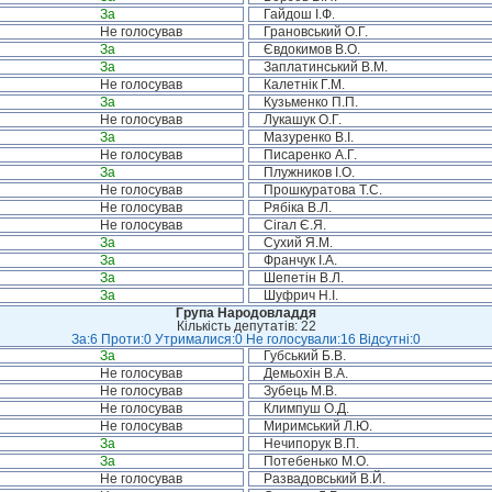
За
Гайдош І.Ф.
Не голосував
Грановський О.Г.
За
Євдокимов В.О.
За
Заплатинський В.М.
Не голосував
Калетнік Г.М.
За
Кузьменко П.П.
Не голосував
Лукашук О.Г.
За
Мазуренко В.І.
Не голосував
Писаренко А.Г.
За
Плужников І.О.
Не голосував
Прошкуратова Т.С.
Не голосував
Рябіка В.Л.
Не голосував
Сігал Є.Я.
За
Сухий Я.М.
За
Франчук І.А.
За
Шепетін В.Л.
За
Шуфрич Н.І.
Група Народовладдя
Кількість депутатів: 22
За:6 Проти:0 Утрималися:0 Не голосували:16 Відсутні:0
За
Губський Б.В.
Не голосував
Демьохін В.А.
Не голосував
Зубець М.В.
Не голосував
Климпуш О.Д.
Не голосував
Миримський Л.Ю.
За
Нечипорук В.П.
За
Потебенько М.О.
Не голосував
Развадовський В.Й.