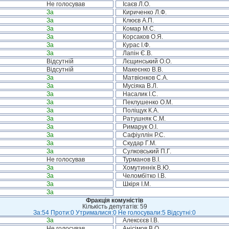
Не голосував
Ісаєв Л.О.
За
Кириченко Л.Ф.
За
Клюєв А.П.
За
Комар М.С.
За
Корсаков О.Я.
За
Курас І.Ф.
За
Лапін Є.В.
Відсутній
Лєщинський О.О.
Відсутній
Макеєнко В.В.
За
Матвієнков С.А.
За
Мусіяка В.Л.
За
Насалик І.С.
За
Пеклушенко О.М.
За
Поліщук К.А.
За
Ратушняк С.М.
За
Римарук О.І.
За
Сафіуллін Р.С.
За
Скудар Г.М.
За
Сулковський П.Г.
Не голосував
Турманов В.І.
За
Хомутиннік В.Ю.
За
Челомбітко І.В.
За
Шкіря І.М.
За
Фракція комуністів
Кількість депутатів: 59
За:54 Проти:0 Утрималися:0 Не голосували:5 Відсутні:0
За
Алексєєв І.В.
Не голосував
Анісімов В.О.