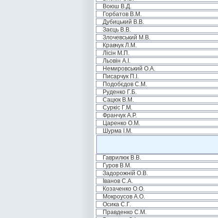
Воюш В.Д.
Горбатов В.М.
Дубицький В.В.
Заєць В.В.
Злочевський М.В.
Кравчук Л.М.
Лісін М.П.
Льовін А.І.
Немировський О.А.
Писарчук П.І.
Подобєдов С.М.
Руденко Г.Б.
Сацюк В.М.
Суркіс Г.М.
Франчук А.Р.
Царенко О.М.
Шурма І.М.
Гаврилюк В.В.
Гуров В.М.
Задорожній О.В.
Іванов С.А.
Козаченко О.О.
Мокроусов А.О.
Осика С.Г.
Правденко С.М.