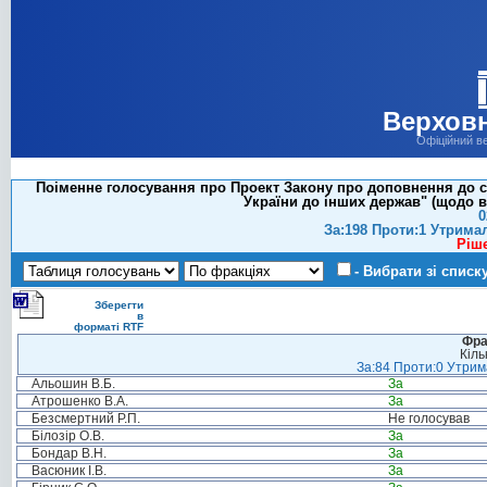
Верховн
Офіційний в
Поіменне голосування про Проект Закону про доповнення до ст
України до інших держав" (щодо в
0
За:198 Проти:1 Утрима
Ріш
- Вибрати зі списк
Зберегти
в
форматі RTF
Фра
Кіль
За:84 Проти:0 Утрима
Альошин В.Б.
За
Атрошенко В.А.
За
Безсмертний Р.П.
Не голосував
Білозір О.В.
За
Бондар В.Н.
За
Васюник І.В.
За