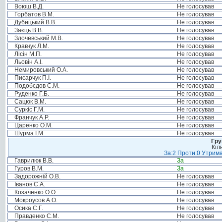
Воюш В.Д.
Не голосував
Горбатов В.М.
Не голосував
Дубицький В.В.
Не голосував
Заєць В.В.
Не голосував
Злочевський М.В.
Не голосував
Кравчук Л.М.
Не голосував
Лісін М.П.
Не голосував
Льовін А.І.
Не голосував
Немировський О.А.
Не голосував
Писарчук П.І.
Не голосував
Подобєдов С.М.
Не голосував
Руденко Г.Б.
Не голосував
Сацюк В.М.
Не голосував
Суркіс Г.М.
Не голосував
Франчук А.Р.
Не голосував
Царенко О.М.
Не голосував
Шурма І.М.
Не голосував
Гру
Кіл
За:2 Проти:0 Утрима
Гаврилюк В.В.
За
Гуров В.М.
За
Задорожній О.В.
Не голосував
Іванов С.А.
Не голосував
Козаченко О.О.
Не голосував
Мокроусов А.О.
Не голосував
Осика С.Г.
Не голосував
Правденко С.М.
Не голосував