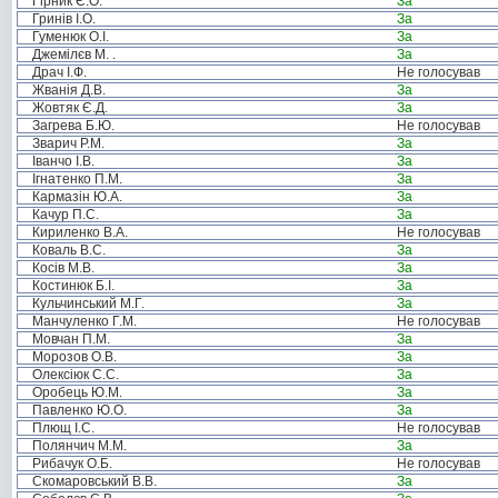
Гірник Є.О.
За
Гринів І.О.
За
Гуменюк О.І.
За
Джемілєв М. .
За
Драч І.Ф.
Не голосував
Жванія Д.В.
За
Жовтяк Є.Д.
За
Загрева Б.Ю.
Не голосував
Зварич Р.М.
За
Іванчо І.В.
За
Ігнатенко П.М.
За
Кармазін Ю.А.
За
Качур П.С.
За
Кириленко В.А.
Не голосував
Коваль В.С.
За
Косів М.В.
За
Костинюк Б.І.
За
Кульчинський М.Г.
За
Манчуленко Г.М.
Не голосував
Мовчан П.М.
За
Морозов О.В.
За
Олексіюк С.С.
За
Оробець Ю.М.
За
Павленко Ю.О.
За
Плющ І.С.
Не голосував
Полянчич М.М.
За
Рибачук О.Б.
Не голосував
Скомаровський В.В.
За