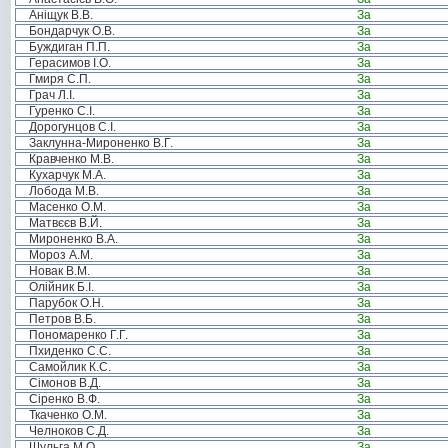
Аніщук В.В.
За
Бондарчук О.В.
За
Буждиган П.П.
За
Герасимов І.О.
За
Гмиря С.П.
За
Грач Л.І.
За
Гуренко С.І.
За
Дорогунцов С.І.
За
Заклунна-Мироненко В.Г.
За
Кравченко М.В.
За
Кухарчук М.А.
За
Лобода М.В.
За
Масенко О.М.
За
Матвєєв В.Й.
За
Мироненко В.А.
За
Мороз А.М.
За
Новак В.М.
За
Олійник Б.І.
За
Парубок О.Н.
За
Петров В.Б.
За
Пономаренко Г.Г.
За
Пхиденко С.С.
За
Самойлик К.С.
За
Сімонов В.Д.
За
Сіренко В.Ф.
За
Ткаченко О.М.
За
Челноков С.Д.
За
Шульга М.О.
За