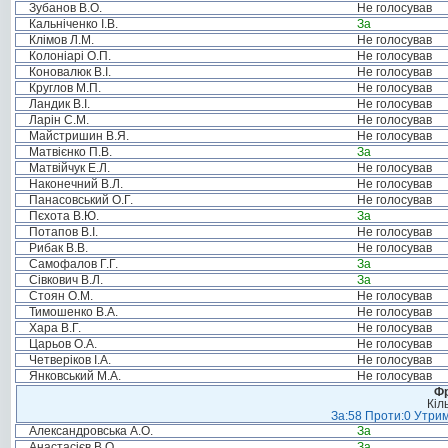
Зубанов В.О.
Не голосував
Кальніченко І.В.
За
Клімов Л.М.
Не голосував
Колоніарі О.П.
Не голосував
Коновалюк В.І.
Не голосував
Круглов М.П.
Не голосував
Ландик В.І.
Не голосував
Ларін С.М.
Не голосував
Майстришин В.Я.
Не голосував
Матвієнко П.В.
За
Матвійчук Е.Л.
Не голосував
Наконечний В.Л.
Не голосував
Панасовський О.Г.
Не голосував
Пєхота В.Ю.
За
Потапов В.І.
Не голосував
Рибак В.В.
Не голосував
Самофалов Г.Г.
За
Сівкович В.Л.
За
Стоян О.М.
Не голосував
Тимошенко В.А.
Не голосував
Хара В.Г.
Не голосував
Царьов О.А.
Не голосував
Четверіков І.А.
Не голосував
Янковський М.А.
Не голосував
Фр
Кіл
За:58 Проти:0 Утрим
Александровська А.О.
За
Анастасієв В.О.
За