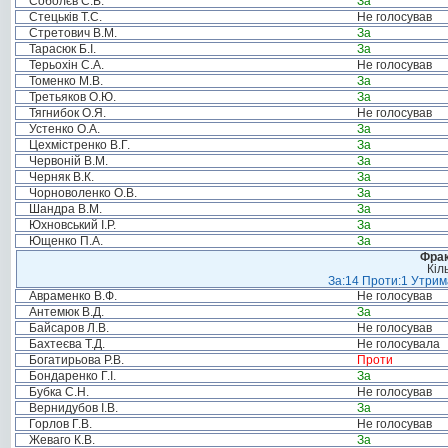
Соболєв С.В.
За
Стецьків Т.С.
Не голосував
Стретович В.М.
За
Тарасюк Б.І.
За
Терьохін С.А.
Не голосував
Томенко М.В.
За
Третьяков О.Ю.
За
Тягнибок О.Я.
Не голосував
Устенко О.А.
За
Цехмістренко В.Г.
За
Червоній В.М.
За
Черняк В.К.
За
Чорноволенко О.В.
За
Шандра В.М.
За
Юхновський І.Р.
За
Ющенко П.А.
За
Фрак
Кіл
За:14 Проти:1 Утрима
Авраменко В.Ф.
Не голосував
Антемюк В.Д.
За
Байсаров Л.В.
Не голосував
Бахтеєва Т.Д.
Не голосувала
Богатирьова Р.В.
Проти
Бондаренко Г.І.
За
Бубка С.Н.
Не голосував
Вернидубов І.В.
За
Горлов Г.В.
Не голосував
Жеваго К.В.
За