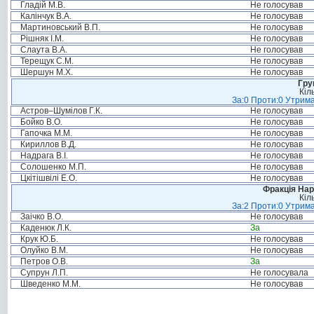
Гладій М.В.
Не голосував
Калінчук В.А.
Не голосував
Мартиновський В.П.
Не голосував
Рішняк І.М.
Не голосував
Слаута В.А.
Не голосував
Терещук С.М.
Не голосував
Шершун М.Х.
Не голосував
Гру
Кіл
За:0 Проти:0 Утрима
Астров–Шумілов Г.К.
Не голосував
Бойко В.О.
Не голосував
Гапочка М.М.
Не голосував
Кириллов В.Д.
Не голосував
Надрага В.І.
Не голосував
Солошенко М.П.
Не голосував
Цкітішвілі Е.О.
Не голосував
Фракція Нар
Кіл
За:2 Проти:0 Утрима
Заічко В.О.
Не голосував
Каденюк Л.К.
За
Крук Ю.Б.
Не голосував
Олуйко В.М.
Не голосував
Петров О.В.
За
Супрун Л.П.
Не голосувала
Шведенко М.М.
Не голосував