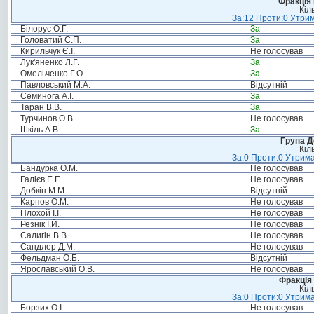
Фракція
Кіл
За:12 Проти:0 Утрим
Білорус О.Г.
За
Головатий С.П.
За
Кирильчук Є.І.
Не голосував
Лук'яненко Л.Г.
За
Омельченко Г.О.
За
Павловський М.А.
Відсутній
Семинога А.І.
За
Таран В.В.
За
Турчинов О.В.
Не голосував
Шкіль А.В.
За
Група Д
Кіл
За:0 Проти:0 Утрима
Бандурка О.М.
Не голосував
Галієв Е.Е.
Не голосував
Добкін М.М.
Відсутній
Карпов О.М.
Не голосував
Плохой І.І.
Не голосував
Резнік І.Й.
Не голосував
Салигін В.В.
Не голосував
Сандлер Д.М.
Не голосував
Фельдман О.Б.
Відсутній
Ярославський О.В.
Не голосував
Фракція 
Кіл
За:0 Проти:0 Утрима
Борзих О.І.
Не голосував