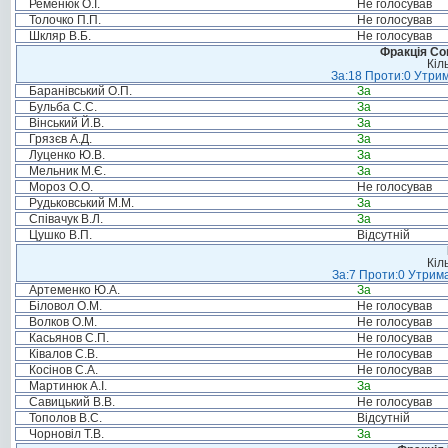
Ременюк О.І.
Не голосував
Толочко П.П.
Не голосував
Шкляр В.Б.
Не голосував
Фракція Соц
Кіл
За:18 Проти:0 Утрим
Баранівський О.П.
За
Бульба С.С.
За
Вінський Й.В.
За
Грязєв А.Д.
За
Луценко Ю.В.
За
Мельник М.Є.
За
Мороз О.О.
Не голосував
Рудьковський М.М.
За
Співачук В.Л.
За
Цушко В.П.
Відсутній
Кіл
За:7 Проти:0 Утрима
Артеменко Ю.А.
За
Біловол О.М.
Не голосував
Волков О.М.
Не голосував
Касьянов С.П.
Не голосував
Ківалов С.В.
Не голосував
Косінов С.А.
Не голосував
Мартинюк А.І.
За
Савицький В.В.
Не голосував
Тополов В.С.
Відсутній
Чорновіл Т.В.
За