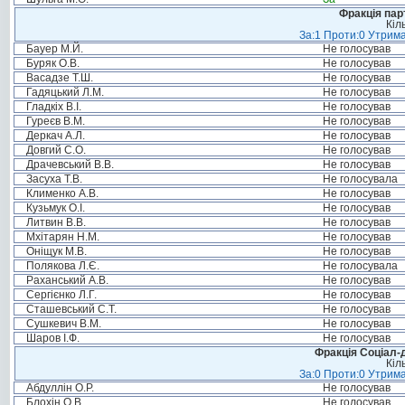
Фракція пар
Кіл
За:1 Проти:0 Утрима
Бауер М.Й.
Не голосував
Буряк О.В.
Не голосував
Васадзе Т.Ш.
Не голосував
Гадяцький Л.М.
Не голосував
Гладкіх В.І.
Не голосував
Гуреєв В.М.
Не голосував
Деркач А.Л.
Не голосував
Довгий С.О.
Не голосував
Драчевський В.В.
Не голосував
Засуха Т.В.
Не голосувала
Клименко А.В.
Не голосував
Кузьмук О.І.
Не голосував
Литвин В.В.
Не голосував
Мхітарян Н.М.
Не голосував
Оніщук М.В.
Не голосував
Полякова Л.Є.
Не голосувала
Раханський А.В.
Не голосував
Сергієнко Л.Г.
Не голосував
Сташевський С.Т.
Не голосував
Сушкевич В.М.
Не голосував
Шаров І.Ф.
Не голосував
Фракція Соціал-д
Кіл
За:0 Проти:0 Утрима
Абдуллін О.Р.
Не голосував
Блохін О.В.
Не голосував