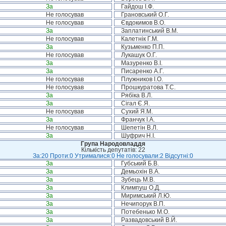
За
Гайдош І.Ф.
Не голосував
Грановський О.Г.
Не голосував
Євдокимов В.О.
За
Заплатинський В.М.
Не голосував
Калетнік Г.М.
За
Кузьменко П.П.
Не голосував
Лукашук О.Г.
За
Мазуренко В.І.
За
Писаренко А.Г.
Не голосував
Плужников І.О.
Не голосував
Прошкуратова Т.С.
За
Рябіка В.Л.
За
Сігал Є.Я.
Не голосував
Сухий Я.М.
За
Франчук І.А.
Не голосував
Шепетін В.Л.
За
Шуфрич Н.І.
Група Народовладдя
Кількість депутатів: 22
За:20 Проти:0 Утрималися:0 Не голосували:2 Відсутні:0
За
Губський Б.В.
За
Демьохін В.А.
За
Зубець М.В.
За
Климпуш О.Д.
За
Миримський Л.Ю.
За
Нечипорук В.П.
За
Потебенько М.О.
За
Развадовський В.Й.