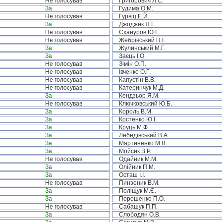
Не голосував
Григорович Л.С.
За
Гудима О.М.
Не голосував
Гурвіц Е.Й.
За
Джоджик Я.І.
Не голосував
Єхануров Ю.І.
Не голосував
Жебрівський П.І.
За
Жулинський М.Г.
За
Заєць І.О.
Не голосував
Зімін О.П.
Не голосував
Івченко О.Г.
Не голосував
Капустін В.В.
Не голосував
Катеринчук М.Д.
За
Кендзьор Я.М.
Не голосував
Ключковський Ю.Б.
За
Король В.М.
За
Костенко Ю.І.
За
Круць М.Ф.
За
Лебедівський В.А.
За
Мартиненко М.В.
За
Мойсик В.Р.
Не голосував
Одайник М.М.
За
Олійник П.М.
За
Осташ І.І.
Не голосував
Пинзеник В.М.
За
Поліщук М.Є.
За
Порошенко П.О.
Не голосував
Сабашук П.П.
За
Слободян О.В.