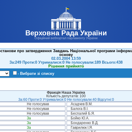
Верховна Рада України
Офіційний вебпортал парламенту України
станови про затвердження Завдань Національної програми інформатиз
основу
02.03.2004 13:59
За:249 Проти:0 Утрималися:0 Не голосували:189 Всього:438
Рішення прийнято
- Вибрати зі списку
Фракція Наша Україна
Кількість депутатів: 100
За:60 Проти:0 Утрималися:0 Не голосували:40 Відсутні:0
Не голосував
Асадчев В.М.
Не голосував
Балога В.І.
Не голосував
Беспалий Б.Я.
За
Бойко Ю.А.
За
Бондаренко В.Д.
За
Гаврилюк І.Я.