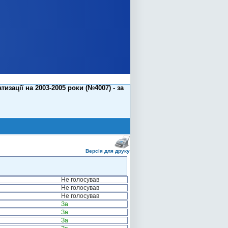
ації на 2003-2005 роки (№4007) - за
Версія для друку
Не голосував
Не голосував
Не голосував
За
За
За