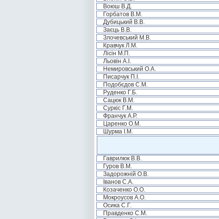
Воюш В.Д.
Горбатов В.М.
Дубицький В.В.
Заєць В.В.
Злочевський М.В.
Кравчук Л.М.
Лісін М.П.
Льовін А.І.
Немировський О.А.
Писарчук П.І.
Подобєдов С.М.
Руденко Г.Б.
Сацюк В.М.
Суркіс Г.М.
Франчук А.Р.
Царенко О.М.
Шурма І.М.
Гаврилюк В.В.
Гуров В.М.
Задорожній О.В.
Іванов С.А.
Козаченко О.О.
Мокроусов А.О.
Осика С.Г.
Правденко С.М.