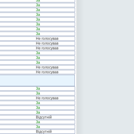
За
За
За
За
За
За
За
За
Не голосував
Не голосував
Не голосував
За
За
За
Не голосував
Не голосував
За
За
Не голосував
За
За
За
Відсутній
За
За
Відсутній