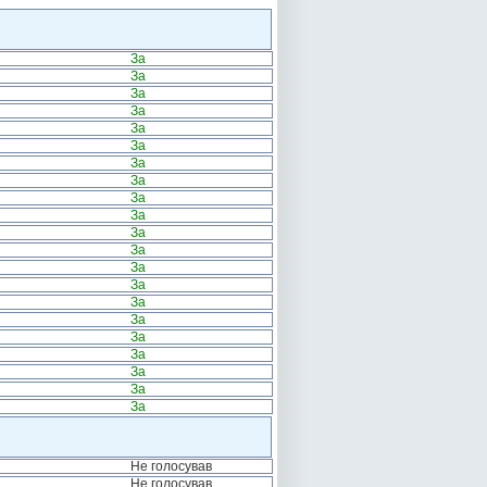
За
За
За
За
За
За
За
За
За
За
За
За
За
За
За
За
За
За
За
За
За
Не голосував
Не голосував