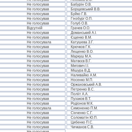
Не голосував
Бабурін О.В.
Не голосував
Борщевський В.В.
Не голосував
Буйко Г.В.
Не голосував
Гінзбург О.П.
Не голосував
Голуб О.В.
Відсутній
Грачев О.О.
Не голосував
Доманський А.І.
Не голосував
Єщенко В.М.
Не голосувала
Катушева З.Г.
Не голосував
Крючков Г.К.
Не голосував
Лещенко В.О.
Не голосував
Маркуш М.А.
Не голосував
Матвєєв В.Г.
Не голосував
Мигович І.І.
Не голосував
Мішура В.Д.
Не голосував
Наливайко А.М.
Не голосував
Носенко М.П.
Не голосував
Оржаховський А.В.
Не голосував
Петренко В.С.
Не голосував
Полііт А.А.
Не голосував
Пузаков В.Т.
Не голосував
Родіонов М.К.
Не голосувала
Симоненко П.М.
Не голосував
Сінченко С.Г.
Не голосував
Соломатін Ю.П.
Не голосував
Цибенко П.С.
Не голосував
Чичканов С.В.
Не голосував