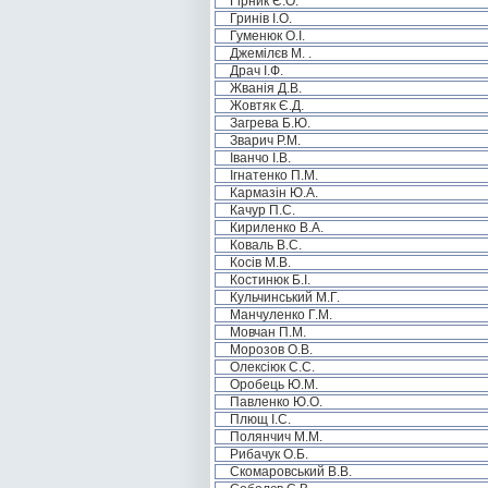
Гірник Є.О.
Гринів І.О.
Гуменюк О.І.
Джемілєв М. .
Драч І.Ф.
Жванія Д.В.
Жовтяк Є.Д.
Загрева Б.Ю.
Зварич Р.М.
Іванчо І.В.
Ігнатенко П.М.
Кармазін Ю.А.
Качур П.С.
Кириленко В.А.
Коваль В.С.
Косів М.В.
Костинюк Б.І.
Кульчинський М.Г.
Манчуленко Г.М.
Мовчан П.М.
Морозов О.В.
Олексіюк С.С.
Оробець Ю.М.
Павленко Ю.О.
Плющ І.С.
Полянчич М.М.
Рибачук О.Б.
Скомаровський В.В.