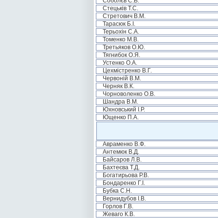
Соболєв С.В.
Стецьків Т.С.
Стретович В.М.
Тарасюк Б.І.
Терьохін С.А.
Томенко М.В.
Третьяков О.Ю.
Тягнибок О.Я.
Устенко О.А.
Цехмістренко В.Г.
Червоній В.М.
Черняк В.К.
Чорноволенко О.В.
Шандра В.М.
Юхновський І.Р.
Ющенко П.А.
Авраменко В.Ф.
Антемюк В.Д.
Байсаров Л.В.
Бахтеєва Т.Д.
Богатирьова Р.В.
Бондаренко Г.І.
Бубка С.Н.
Вернидубов І.В.
Горлов Г.В.
Жеваго К.В.