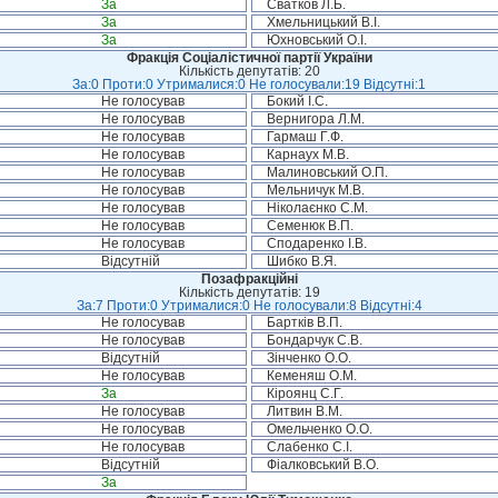
За
Сватков Л.Б.
За
Хмельницький В.І.
За
Юхновський О.І.
Фракція Соціалістичної партії України
Кількість депутатів: 20
За:0 Проти:0 Утрималися:0 Не голосували:19 Відсутні:1
Не голосував
Бокий І.С.
Не голосував
Вернигора Л.М.
Не голосував
Гармаш Г.Ф.
Не голосував
Карнаух М.В.
Не голосував
Малиновський О.П.
Не голосував
Мельничук М.В.
Не голосував
Ніколаєнко С.М.
Не голосував
Семенюк В.П.
Не голосував
Сподаренко І.В.
Відсутній
Шибко В.Я.
Позафракційні
Кількість депутатів: 19
За:7 Проти:0 Утрималися:0 Не голосували:8 Відсутні:4
Не голосував
Бартків В.П.
Не голосував
Бондарчук С.В.
Відсутній
Зінченко О.О.
Не голосував
Кеменяш О.М.
За
Кіроянц С.Г.
Не голосував
Литвин В.М.
Не голосував
Омельченко О.О.
Не голосував
Слабенко С.І.
Відсутній
Фіалковський В.О.
За