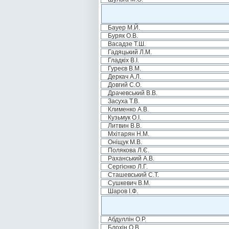
Бауер М.Й.
Буряк О.В.
Васадзе Т.Ш.
Гадяцький Л.М.
Гладкіх В.І.
Гуреєв В.М.
Деркач А.Л.
Довгий С.О.
Драчевський В.В.
Засуха Т.В.
Клименко А.В.
Кузьмук О.І.
Литвин В.В.
Мхітарян Н.М.
Оніщук М.В.
Полякова Л.Є.
Раханський А.В.
Сергієнко Л.Г.
Сташевський С.Т.
Сушкевич В.М.
Шаров І.Ф.
Абдуллін О.Р.
Блохін О.В.