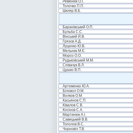
Ременюк О.І.
Толочко П.П.
Шкляр В.Б.
Баранівський О.П.
Бульба С.С.
Вінський Й.В.
Грязєв А.Д.
Луценко Ю.В.
Мельник М.Є.
Мороз О.О.
Рудьковський М.М.
Співачук В.Л.
Цушко В.П.
Артеменко Ю.А.
Біловол О.М.
Волков О.М.
Касьянов С.П.
Ківалов С.В.
Косінов С.А.
Мартинюк А.І.
Савицький В.В.
Тополов В.С.
Чорновіл Т.В.