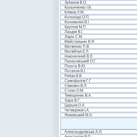
Зубанов В.О.
Кальніченко І.В.
Клімов Л.М.
Колоніарі О.П.
Коновалюк В.І.
Круглов М.П.
Ландик В.І.
Ларін С.М.
Майстришин В.Я.
Матвієнко П.В.
Матвійчук Е.Л.
Наконечний В.Л.
Панасовський О.Г.
Пєхота В.Ю.
Потапов В.І.
Рибак В.В.
Самофалов Г.Г.
Сівкович В.Л.
Стоян О.М.
Тимошенко В.А.
Хара В.Г.
Царьов О.А.
Четверіков І.А.
Янковський М.А.
Александровська А.О.
Анастасієв В.О.