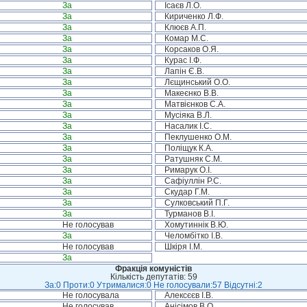
За
Ісаєв Л.О.
За
Кириченко Л.Ф.
За
Клюєв А.П.
За
Комар М.С.
За
Корсаков О.Я.
За
Курас І.Ф.
За
Лапін Є.В.
За
Лєщинський О.О.
За
Макеєнко В.В.
За
Матвієнков С.А.
За
Мусіяка В.Л.
За
Насалик І.С.
За
Пеклушенко О.М.
За
Поліщук К.А.
За
Ратушняк С.М.
За
Римарук О.І.
За
Сафіуллін Р.С.
За
Скудар Г.М.
За
Сулковський П.Г.
За
Турманов В.І.
Не голосував
Хомутиннік В.Ю.
За
Челомбітко І.В.
Не голосував
Шкіря І.М.
За
Фракція комуністів
Кількість депутатів: 59
За:0 Проти:0 Утрималися:0 Не голосували:57 Відсутні:2
Не голосувала
Алексєєв І.В.
Не голосував
Анісімов В.О.