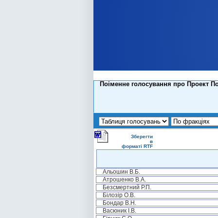
Поіменне голосування про Проект По
Зберегти
в
форматі RTF
Альошин В.Б.
Атрошенко В.А.
Безсмертний Р.П.
Білозір О.В.
Бондар В.Н.
Васюник І.В.