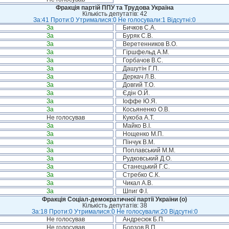
Фракція партій ППУ та Трудова Україна
Кількість депутатів: 42
За:41 Проти:0 Утрималися:0 Не голосували:1 Відсутні:0
За
Бичков С.А.
За
Буряк С.В.
За
Веретенников В.О.
За
Гіршфельд А.М.
За
Горбачов В.С.
За
Дашутін Г.П.
За
Деркач Л.В.
За
Довгий Т.О.
За
Єдін О.Й.
За
Іоффе Ю.Я.
За
Косьяненко О.В.
Не голосував
Кукоба А.Т.
За
Майко В.І.
За
Нощенко М.П.
За
Пінчук В.М.
За
Поплавський М.М.
За
Рудковський Д.О.
За
Станецький Г.С.
За
Стребко С.К.
За
Чикал А.В.
За
Шпиг Ф.І.
Фракція Соціал-демократичної партії України (о)
Кількість депутатів: 38
За:18 Проти:0 Утрималися:0 Не голосували:20 Відсутні:0
Не голосував
Андресюк Б.П.
Не голосував
Борзов В.П.