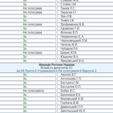
За
Сокирко М.В.
За
Стойко І.М.
Не голосував
Танюк Л.С.
Не голосував
Тарасюк І.Г.
За
Ткач Р.В.
За
Томич І.Ф.
Не голосував
Трофименко В.В.
За
Удовенко Г.Й.
Не голосував
Філенко В.П.
За
Червоненко Є.А.
За
Черновецький Л.М.
За
Чечель М.Й.
За
Чубаров Р.А.
Не голосував
Ширко Ю.В.
За
Ющенко В.А.
За
Яворівський В.О.
Фракція Регіони України
Кількість депутатів: 67
За:59 Проти:0 Утрималися:0 Не голосували:6 Відсутні:2
За
Акопян В.Г.
За
Антоньєва Г.П.
За
Бастрига І.М.
За
Беспалов О.П.
Не голосувала
Бойко В.С.
За
Бронніков В.К.
За
Веревський А.М.
За
Горбаль В.М.
За
Димінський П.П.
За
Звягільський Ю.Л.