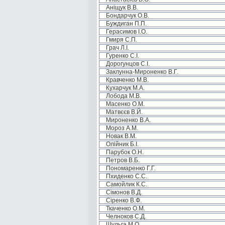
Аніщук В.В.
Бондарчук О.В.
Буждиган П.П.
Герасимов І.О.
Гмиря С.П.
Грач Л.І.
Гуренко С.І.
Дорогунцов С.І.
Заклунна-Мироненко В.Г.
Кравченко М.В.
Кухарчук М.А.
Лобода М.В.
Масенко О.М.
Матвєєв В.Й.
Мироненко В.А.
Мороз А.М.
Новак В.М.
Олійник Б.І.
Парубок О.Н.
Петров В.Б.
Пономаренко Г.Г.
Пхиденко С.С.
Самойлик К.С.
Сімонов В.Д.
Сіренко В.Ф.
Ткаченко О.М.
Челноков С.Д.
Шульга М.О.