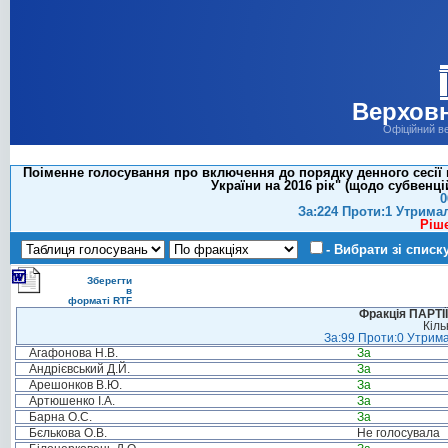
Верховн
Офіційний в
Поіменне голосування про включення до порядку денного сесії 
України на 2016 рік" (щодо субвенці
0
За:224 Проти:1 Утрима
Ріш
- Вибрати зі списк
Зберегти
в
форматі RTF
Фракція ПАРТ
Кіль
За:99 Проти:0 Утрима
Агафонова Н.В.
За
Андрієвський Д.Й.
За
Арешонков В.Ю.
За
Артюшенко І.А.
За
Барна О.С.
За
Бєлькова О.В.
Не голосувала