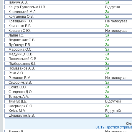
Іванчук А.В.
За
Кацер-Бучковська Н.В.
Відсутня
Княжицький М.Л.
За
Колганова О.В.
За
Котвіцький І.О.
Не голосував
Кривенко В.В.
За
Кришин О.Ю.
Не голосував
Лапін І.О.
За
Ледовських О.В.
За
Лук’янчук Р.В.
За
Масоріна О.С.
За
Медуниця О.В.
За
Пашинський С.В.
За
Підберезняк В.І.
За
Помазанов А.В.
За
Река А.О.
За
Романюк В.М.
Не голосував
Сидорчук В.В.
За
Сочка О.О.
За
Стеценко Д.О.
За
Тетерук А.А.
За
Тимчук Д.Б.
Відсутній
Фаєрмарк С.О.
За
Хміль М.М.
Відсутній
Шкварилюк В.В.
За
Кіл
За:19 Проти:0 Утрима
Балога В.І.
Не голосував