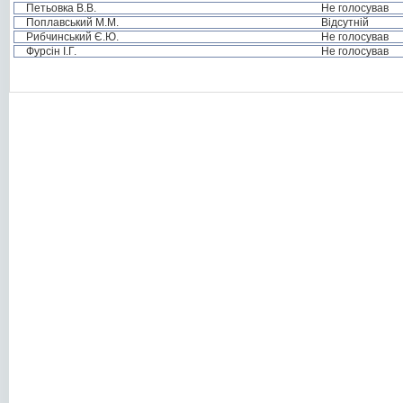
Петьовка В.В.
Не голосував
Поплавський М.М.
Відсутній
Рибчинський Є.Ю.
Не голосував
Фурсін І.Г.
Не голосував