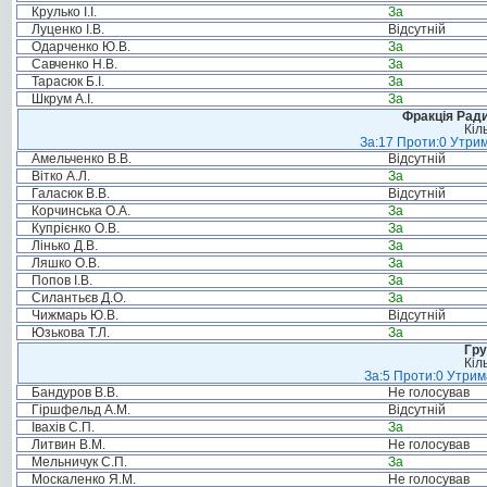
Крулько І.І.
За
Луценко І.В.
Відсутній
Одарченко Ю.В.
За
Савченко Н.В.
За
Тарасюк Б.І.
За
Шкрум А.І.
За
Фракція Ради
Кіл
За:17 Проти:0 Утрим
Амельченко В.В.
Відсутній
Вітко А.Л.
За
Галасюк В.В.
Відсутній
Корчинська О.А.
За
Купрієнко О.В.
За
Лінько Д.В.
За
Ляшко О.В.
За
Попов І.В.
За
Силантьєв Д.О.
За
Чижмарь Ю.В.
Відсутній
Юзькова Т.Л.
За
Гру
Кіл
За:5 Проти:0 Утрим
Бандуров В.В.
Не голосував
Гіршфельд А.М.
Відсутній
Івахів С.П.
За
Литвин В.М.
Не голосував
Мельничук С.П.
За
Москаленко Я.М.
Не голосував