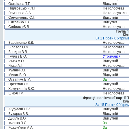
Острікова Т.Г.
Відсутня
Підлісецький Л.Т.
Не голосував
Романова А.А.
Не голосувала
Семенченко С.І.
Відсутній
Сисоєнко І.В.
Відсутня
Соболєв Є.В.
Не голосував
Група "
Кіл
За:1 Проти:0 Утрима
Барвіненко В.Д.
Не голосував
Біловол О.М.
Не голосував
Бондар В.В.
Не голосував
Гуляєв В.О.
Утримався
Ільюк А.О.
Відсутній
Кіссе А.І.
Не голосував
Кулініч О.І.
Відсутній
Мисик В.Ю.
Відсутній
Остапчук В.М.
За
Пресман О.С.
Відсутній
Хомутиннік В.Ю.
Не голосував
Шкіря І.М.
Не голосував
Фракція політичної партії
Кіл
За:15 Проти:0 Утрим
Абдуллін О.Р.
Відсутній
Бухарєв В.В.
Відсутній
Дубіль В.О.
Відсутній
Івченко В.Є.
За
Кожем’якін А.А.
За