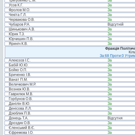
Тригубенко С.М.
За
Усов К.Г.
За
Фролов М.О.
За
Чекіта Г.Л.
За
Червакова О.В.
За
Чубаров Р.А.
Відсутній
Шинькович А.В.
За
Юрик Т.З.
За
Юрчишин П.В.
За
Яриніч К.В.
За
Фракція Політи
Кіл
За:68 Проти:0 Утрим
Алексєєв І.С.
За
Бабій Ю.Ю.
За
Бойко О.П.
За
Бриченко І.В.
За
Ванат П.М.
За
Величкович М.Р.
За
Вознюк Ю.В.
За
Гаврилюк М.В.
За
Горбунов О.В.
За
Данілін В.Ю.
За
Денісова Л.Л.
За
Дзюблик П.В.
За
Донець Т.А.
Відсутня
Дроздик О.В.
За
Єленський В.Є.
За
Єфремова І.О.
За