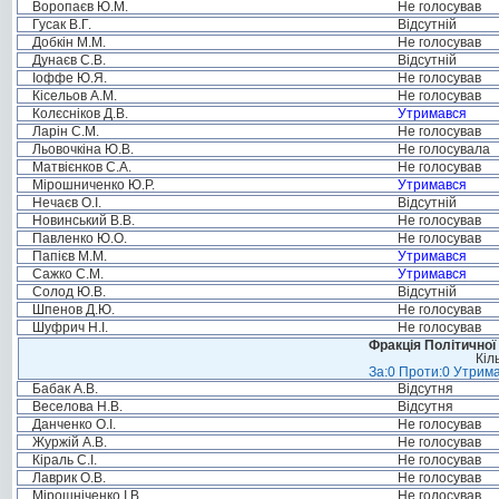
Воропаєв Ю.М.
Не голосував
Гусак В.Г.
Відсутній
Добкін М.М.
Не голосував
Дунаєв С.В.
Відсутній
Іоффе Ю.Я.
Не голосував
Кісельов А.М.
Не голосував
Колєсніков Д.В.
Утримався
Ларін С.М.
Не голосував
Льовочкіна Ю.В.
Не голосувала
Матвієнков С.А.
Не голосував
Мірошниченко Ю.Р.
Утримався
Нечаєв О.І.
Відсутній
Новинський В.В.
Не голосував
Павленко Ю.О.
Не голосував
Папієв М.М.
Утримався
Сажко С.М.
Утримався
Солод Ю.В.
Відсутній
Шпенов Д.Ю.
Не голосував
Шуфрич Н.І.
Не голосував
Фракція Політичної
Кіл
За:0 Проти:0 Утрима
Бабак А.В.
Відсутня
Веселова Н.В.
Відсутня
Данченко О.І.
Не голосував
Журжій А.В.
Не голосував
Кіраль С.І.
Не голосував
Лаврик О.В.
Не голосував
Мірошніченко І.В.
Не голосував