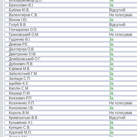
Білоцерковець Д.О.
За
Брензович В.І.
За
Бублик Ю.В.
Відсутній
Валентиров С.В.
Не голосував
Вінник І.Ю.
За
Голуб В.В.
Відсутній
Гончаренко О.О.
За
Грановський О.М.
Не голосував
Гудзенко В.І.
За
Демчак Р.Є.
За
Дехтярчук О.В.
За
Дмитренко О.М.
За
Домбровський О.Г.
За
Дубневич Я.В.
За
Єфімов М.В.
За
Заболотний Г.М.
За
Заліщук С.П.
За
Іщейкін К.Є.
За
Каплін С.М.
За
Кишкар П.М.
За
Князевич Р.П.
За
Козаченко Л.П.
Не голосував
Кононенко І.В.
За
Король В.М.
Не голосував
Кривохатько В.В.
Відсутній
Кузьменко А.І.
За
Куніцин С.В.
За
Курячий М.П.
За