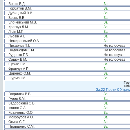
Воюш В.Д.
За
Горбатов В.М.
За
Дубицький В.В.
За
Заєць В.В.
За
Злочевський М.В.
За
Кравчук Л.М.
За
Лісін М.П.
За
Льовін А.І.
За
Немировський О.А.
За
Писарчук П.І.
Не голосував
Подобєдов С.М.
Не голосував
Руденко Г.Б.
Не голосував
Сацюк В.М.
Не голосував
Суркіс Г.М.
За
Франчук А.Р.
За
Царенко О.М.
За
Шурма І.М.
За
Гру
Кіл
За:22 Проти:0 Утрим
Гаврилюк В.В.
За
Гуров В.М.
За
Задорожній О.В.
За
Іванов С.А.
За
Козаченко О.О.
За
Мокроусов А.О.
За
Осика С.Г.
За
Правденко С.М.
За