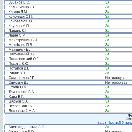
Зубанов В.О.
За
Кальніченко І.В.
За
Клімов Л.М.
За
Колоніарі О.П.
За
Коновалюк В.І.
За
Круглов М.П.
За
Ландик В.І.
За
Ларін С.М.
За
Майстришин В.Я.
За
Матвієнко П.В.
За
Матвійчук Е.Л.
За
Наконечний В.Л.
За
Панасовський О.Г.
За
Пєхота В.Ю.
За
Потапов В.І.
За
Рибак В.В.
За
Самофалов Г.Г.
Не голосував
Сівкович В.Л.
Не голосував
Стоян О.М.
За
Тимошенко В.А.
За
Хара В.Г.
За
Царьов О.А.
За
Четверіков І.А.
За
Янковський М.А.
За
Фр
Кіл
За:58 Проти:0 Утрим
Александровська А.О.
За
Анастасієв В.О.
Не голосував