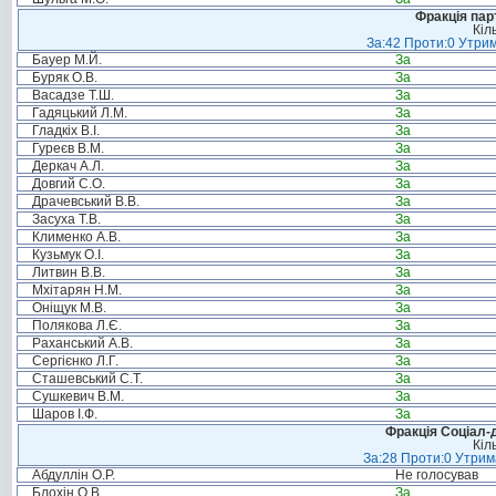
Фракція пар
Кіл
За:42 Проти:0 Утрим
Бауер М.Й.
За
Буряк О.В.
За
Васадзе Т.Ш.
За
Гадяцький Л.М.
За
Гладкіх В.І.
За
Гуреєв В.М.
За
Деркач А.Л.
За
Довгий С.О.
За
Драчевський В.В.
За
Засуха Т.В.
За
Клименко А.В.
За
Кузьмук О.І.
За
Литвин В.В.
За
Мхітарян Н.М.
За
Оніщук М.В.
За
Полякова Л.Є.
За
Раханський А.В.
За
Сергієнко Л.Г.
За
Сташевський С.Т.
За
Сушкевич В.М.
За
Шаров І.Ф.
За
Фракція Соціал-д
Кіл
За:28 Проти:0 Утрима
Абдуллін О.Р.
Не голосував
Блохін О.В.
За