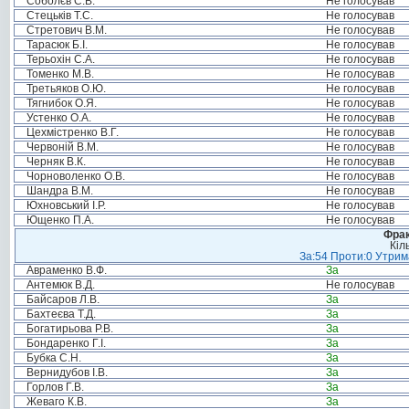
Соболєв С.В.
Не голосував
Стецьків Т.С.
Не голосував
Стретович В.М.
Не голосував
Тарасюк Б.І.
Не голосував
Терьохін С.А.
Не голосував
Томенко М.В.
Не голосував
Третьяков О.Ю.
Не голосував
Тягнибок О.Я.
Не голосував
Устенко О.А.
Не голосував
Цехмістренко В.Г.
Не голосував
Червоній В.М.
Не голосував
Черняк В.К.
Не голосував
Чорноволенко О.В.
Не голосував
Шандра В.М.
Не голосував
Юхновський І.Р.
Не голосував
Ющенко П.А.
Не голосував
Фрак
Кіл
За:54 Проти:0 Утрима
Авраменко В.Ф.
За
Антемюк В.Д.
Не голосував
Байсаров Л.В.
За
Бахтеєва Т.Д.
За
Богатирьова Р.В.
За
Бондаренко Г.І.
За
Бубка С.Н.
За
Вернидубов І.В.
За
Горлов Г.В.
За
Жеваго К.В.
За