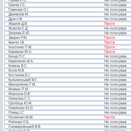
Гірник Є.О.
Не голосував
Гринів І.О.
Не голосував
Гуменюк О.І.
Не голосував
Джемілєв М. .
Не голосував
Драч І.Ф.
Не голосував
Жванія Д.В.
Проти
Жовтяк Є.Д.
Не голосував
Загрева Б.Ю.
Не голосував
Зварич Р.М.
Проти
Іванчо І.В.
Проти
Ігнатенко П.М.
Проти
Кармазін Ю.А.
Проти
Качур П.С.
Не голосував
Кириленко В.А.
Не голосував
Коваль В.С.
Не голосував
Косів М.В.
Не голосував
Костинюк Б.І.
Не голосував
Кульчинський М.Г.
Не голосував
Манчуленко Г.М.
Не голосував
Мовчан П.М.
Не голосував
Морозов О.В.
Не голосував
Олексіюк С.С.
Не голосував
Оробець Ю.М.
Не голосував
Павленко Ю.О.
Не голосував
Плющ І.С.
Не голосував
Полянчич М.М.
Проти
Рибачук О.Б.
Не голосував
Скомаровський В.В.
Не голосував