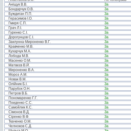
Аніщук В.В.
За
Бондарчук О.В.
За
Буждиган П.П.
За
Герасимов І.О.
За
Гмиря С.П.
За
Грач Л.І.
За
Гуренко С.І.
За
Дорогунцов С.І.
За
Заклунна-Мироненко В.Г.
За
Кравченко М.В.
За
Кухарчук М.А.
За
Лобода М.В.
За
Масенко О.М.
За
Матвєєв В.Й.
За
Мироненко В.А.
За
Мороз А.М.
За
Новак В.М.
За
Олійник Б.І.
За
Парубок О.Н.
За
Петров В.Б.
За
Пономаренко Г.Г.
За
Пхиденко С.С.
За
Самойлик К.С.
За
Сімонов В.Д.
За
Сіренко В.Ф.
За
Ткаченко О.М.
За
Челноков С.Д.
За
Шульга М.О.
За