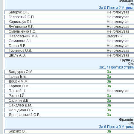
Фракція
Кіл
За:0 Проти:2 Утрима
Білорус О.Г.
Не голосував
Головатий С.П.
Не голосував
Кирильчук Є.І.
Не голосував
Лук'яненко Л.Г.
Не голосував
Омельченко Г.О.
Не голосував
Павловський М.А.
Відсутній
Семинога А.І.
Не голосував
Таран В.В.
Не голосував
Турчинов О.В.
Не голосував
Шкіль А.В.
Не голосував
Група Д
Кіл
За:17 Проти:0 Утрим
Бандурка О.М.
За
Галієв Е.Е.
За
Добкін М.М.
За
Карпов О.М.
За
Плохой І.І.
Не голосував
Резнік І.Й.
За
Салигін В.В.
За
Сандлер Д.М.
За
Фельдман О.Б.
За
Ярославський О.В.
За
Фракція 
Кіл
За:6 Проти:0 Утрима
Борзих О.І.
За