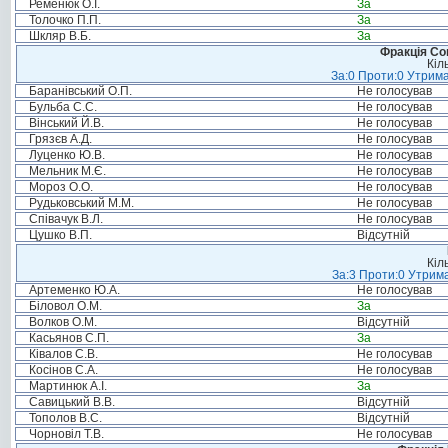
Ременюк О.І.
За
Толочко П.П.
За
Шкляр В.Б.
За
Фракція Соц
Кіл
За:0 Проти:0 Утрима
Баранівський О.П.
Не голосував
Бульба С.С.
Не голосував
Вінський Й.В.
Не голосував
Грязєв А.Д.
Не голосував
Луценко Ю.В.
Не голосував
Мельник М.Є.
Не голосував
Мороз О.О.
Не голосував
Рудьковський М.М.
Не голосував
Співачук В.Л.
Не голосував
Цушко В.П.
Відсутній
Кіл
За:3 Проти:0 Утрима
Артеменко Ю.А.
Не голосував
Біловол О.М.
За
Волков О.М.
Відсутній
Касьянов С.П.
За
Ківалов С.В.
Не голосував
Косінов С.А.
Не голосував
Мартинюк А.І.
За
Савицький В.В.
Відсутній
Тополов В.С.
Відсутній
Чорновіл Т.В.
Не голосував