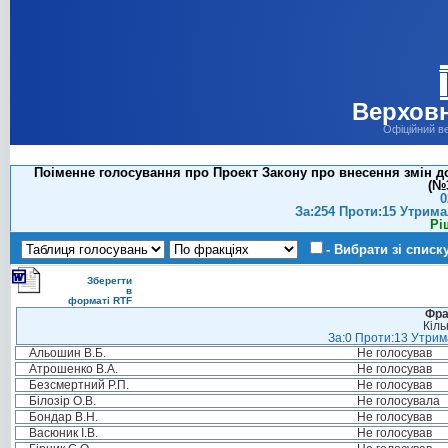
Верховн
Офіційний в
Поіменне голосування про Проект Закону про внесення змін до
(№3
0
За:254 Проти:15 Утрима
Рі
- Вибрати зі списк
Зберегти
в
форматі RTF
Фра
Кіль
За:0 Проти:13 Утрима
Альошин В.Б.
Не голосував
Атрошенко В.А.
Не голосував
Безсмертний Р.П.
Не голосував
Білозір О.В.
Не голосувала
Бондар В.Н.
Не голосував
Васюник І.В.
Не голосував