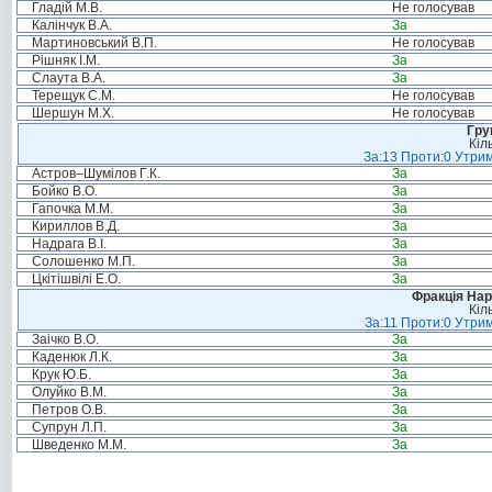
Гладій М.В.
Не голосував
Калінчук В.А.
За
Мартиновський В.П.
Не голосував
Рішняк І.М.
За
Слаута В.А.
За
Терещук С.М.
Не голосував
Шершун М.Х.
Не голосував
Гру
Кіл
За:13 Проти:0 Утрим
Астров–Шумілов Г.К.
За
Бойко В.О.
За
Гапочка М.М.
За
Кириллов В.Д.
За
Надрага В.І.
За
Солошенко М.П.
За
Цкітішвілі Е.О.
За
Фракція Нар
Кіл
За:11 Проти:0 Утрим
Заічко В.О.
За
Каденюк Л.К.
За
Крук Ю.Б.
За
Олуйко В.М.
За
Петров О.В.
За
Супрун Л.П.
За
Шведенко М.М.
За