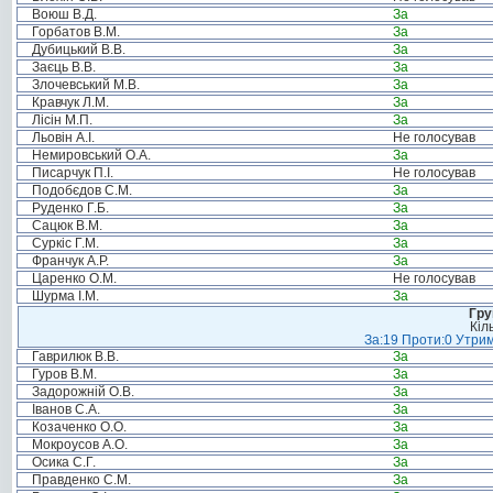
Воюш В.Д.
За
Горбатов В.М.
За
Дубицький В.В.
За
Заєць В.В.
За
Злочевський М.В.
За
Кравчук Л.М.
За
Лісін М.П.
За
Льовін А.І.
Не голосував
Немировський О.А.
За
Писарчук П.І.
Не голосував
Подобєдов С.М.
За
Руденко Г.Б.
За
Сацюк В.М.
За
Суркіс Г.М.
За
Франчук А.Р.
За
Царенко О.М.
Не голосував
Шурма І.М.
За
Гру
Кіл
За:19 Проти:0 Утрим
Гаврилюк В.В.
За
Гуров В.М.
За
Задорожній О.В.
За
Іванов С.А.
За
Козаченко О.О.
За
Мокроусов А.О.
За
Осика С.Г.
За
Правденко С.М.
За