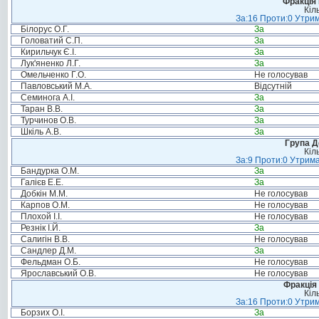
Фракція
Кіл
За:16 Проти:0 Утрим
Білорус О.Г.
За
Головатий С.П.
За
Кирильчук Є.І.
За
Лук'яненко Л.Г.
За
Омельченко Г.О.
Не голосував
Павловський М.А.
Відсутній
Семинога А.І.
За
Таран В.В.
За
Турчинов О.В.
За
Шкіль А.В.
За
Група Д
Кіл
За:9 Проти:0 Утрима
Бандурка О.М.
За
Галієв Е.Е.
За
Добкін М.М.
Не голосував
Карпов О.М.
Не голосував
Плохой І.І.
Не голосував
Резнік І.Й.
За
Салигін В.В.
Не голосував
Сандлер Д.М.
За
Фельдман О.Б.
Не голосував
Ярославський О.В.
Не голосував
Фракція 
Кіл
За:16 Проти:0 Утрим
Борзих О.І.
За