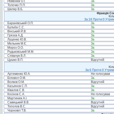
Ременюк О.І.
За
Толочко П.П.
За
Шкляр В.Б.
За
Фракція Соц
Кіл
За:18 Проти:0 Утрим
Баранівський О.П.
За
Бульба С.С.
За
Вінський Й.В.
За
Грязєв А.Д.
За
Луценко Ю.В.
За
Мельник М.Є.
За
Мороз О.О.
За
Рудьковський М.М.
За
Співачук В.Л.
За
Цушко В.П.
Відсутній
Кіл
За:6 Проти:0 Утрим
Артеменко Ю.А.
Не голосував
Біловол О.М.
За
Волков О.М.
Відсутній
Касьянов С.П.
За
Ківалов С.В.
За
Косінов С.А.
Не голосував
Мартинюк А.І.
За
Савицький В.В.
Відсутній
Тополов В.С.
Відсутній
Чорновіл Т.В.
За