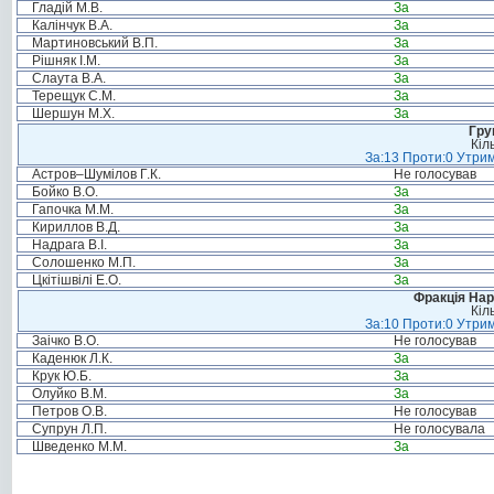
Гладій М.В.
За
Калінчук В.А.
За
Мартиновський В.П.
За
Рішняк І.М.
За
Слаута В.А.
За
Терещук С.М.
За
Шершун М.Х.
За
Гру
Кіл
За:13 Проти:0 Утрим
Астров–Шумілов Г.К.
Не голосував
Бойко В.О.
За
Гапочка М.М.
За
Кириллов В.Д.
За
Надрага В.І.
За
Солошенко М.П.
За
Цкітішвілі Е.О.
За
Фракція Нар
Кіл
За:10 Проти:0 Утрим
Заічко В.О.
Не голосував
Каденюк Л.К.
За
Крук Ю.Б.
За
Олуйко В.М.
За
Петров О.В.
Не голосував
Супрун Л.П.
Не голосувала
Шведенко М.М.
За