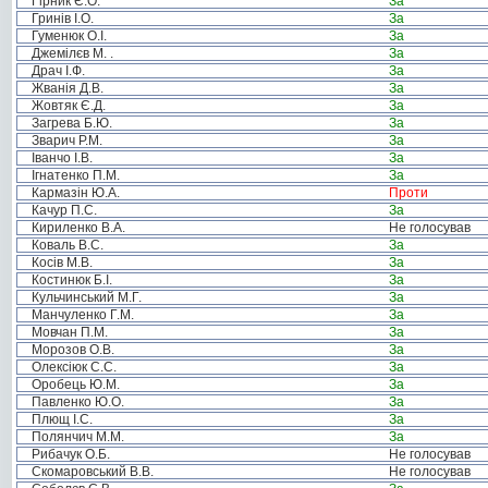
Гірник Є.О.
За
Гринів І.О.
За
Гуменюк О.І.
За
Джемілєв М. .
За
Драч І.Ф.
За
Жванія Д.В.
За
Жовтяк Є.Д.
За
Загрева Б.Ю.
За
Зварич Р.М.
За
Іванчо І.В.
За
Ігнатенко П.М.
За
Кармазін Ю.А.
Проти
Качур П.С.
За
Кириленко В.А.
Не голосував
Коваль В.С.
За
Косів М.В.
За
Костинюк Б.І.
За
Кульчинський М.Г.
За
Манчуленко Г.М.
За
Мовчан П.М.
За
Морозов О.В.
За
Олексіюк С.С.
За
Оробець Ю.М.
За
Павленко Ю.О.
За
Плющ І.С.
За
Полянчич М.М.
За
Рибачук О.Б.
Не голосував
Скомаровський В.В.
Не голосував