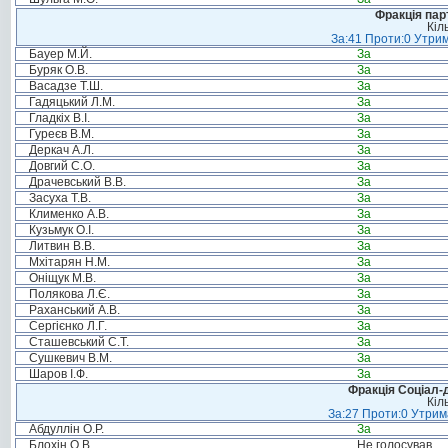
Фракція пар
Кіл
За:41 Проти:0 Утрим
Бауер М.Й.
За
Буряк О.В.
За
Васадзе Т.Ш.
За
Гадяцький Л.М.
За
Гладкіх В.І.
За
Гуреєв В.М.
За
Деркач А.Л.
За
Довгий С.О.
За
Драчевський В.В.
За
Засуха Т.В.
За
Клименко А.В.
За
Кузьмук О.І.
За
Литвин В.В.
За
Мхітарян Н.М.
За
Оніщук М.В.
За
Полякова Л.Є.
За
Раханський А.В.
За
Сергієнко Л.Г.
За
Сташевський С.Т.
За
Сушкевич В.М.
За
Шаров І.Ф.
За
Фракція Соціал-д
Кіл
За:27 Проти:0 Утрима
Абдуллін О.Р.
За
Блохін О.В.
Не голосував