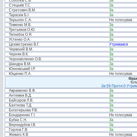
Соболєв С.В.
За
Стецьків Т.С.
За
Стретович В.М.
За
Тарасюк Б.І.
За
Терьохін С.А.
Не голосував
Томенко М.В.
За
Третьяков О.Ю.
За
Тягнибок О.Я.
За
Устенко О.А.
За
Цехмістренко В.Г.
Утримався
Червоній В.М.
За
Черняк В.К.
За
Чорноволенко О.В.
За
Шандра В.М.
За
Юхновський І.Р.
За
Ющенко П.А.
Не голосував
Фрак
Кіл
За:59 Проти:0 Утрим
Авраменко В.Ф.
За
Антемюк В.Д.
За
Байсаров Л.В.
За
Бахтеєва Т.Д.
За
Богатирьова Р.В.
За
Бондаренко Г.І.
Не голосував
Бубка С.Н.
За
Вернидубов І.В.
За
Горлов Г.В.
За
Жеваго К.В.
Не голосував