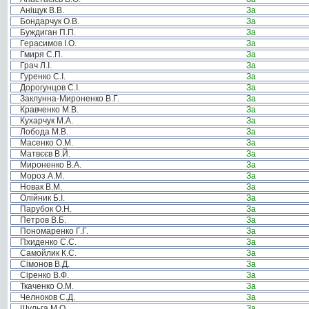
Аніщук В.В.
За
Бондарчук О.В.
За
Буждиган П.П.
За
Герасимов І.О.
За
Гмиря С.П.
За
Грач Л.І.
За
Гуренко С.І.
За
Дорогунцов С.І.
За
Заклунна-Мироненко В.Г.
За
Кравченко М.В.
За
Кухарчук М.А.
За
Лобода М.В.
За
Масенко О.М.
За
Матвєєв В.Й.
За
Мироненко В.А.
За
Мороз А.М.
За
Новак В.М.
За
Олійник Б.І.
За
Парубок О.Н.
За
Петров В.Б.
За
Пономаренко Г.Г.
За
Пхиденко С.С.
За
Самойлик К.С.
За
Сімонов В.Д.
За
Сіренко В.Ф.
За
Ткаченко О.М.
За
Челноков С.Д.
За
Шульга М.О.
За