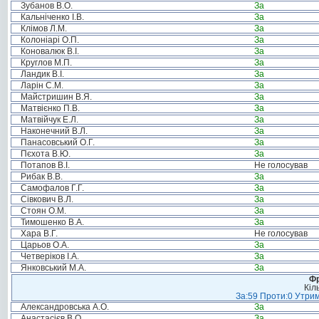
Зубанов В.О.
За
Кальніченко І.В.
За
Клімов Л.М.
За
Колоніарі О.П.
За
Коновалюк В.І.
За
Круглов М.П.
За
Ландик В.І.
За
Ларін С.М.
За
Майстришин В.Я.
За
Матвієнко П.В.
За
Матвійчук Е.Л.
За
Наконечний В.Л.
За
Панасовський О.Г.
За
Пєхота В.Ю.
За
Потапов В.І.
Не голосував
Рибак В.В.
За
Самофалов Г.Г.
За
Сівкович В.Л.
За
Стоян О.М.
За
Тимошенко В.А.
За
Хара В.Г.
Не голосував
Царьов О.А.
За
Четверіков І.А.
За
Янковський М.А.
За
Фр
Кіл
За:59 Проти:0 Утрим
Александровська А.О.
За
Анастасієв В.О.
За