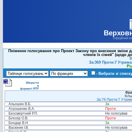
Верховн
Офіційний в
Поіменне голосування про Проект Закону про внесення зміни до
членів їх сімей" (щодо до
0
За:369 Проти:7 Утрима
Рі
- Вибрати зі списк
Зберегти
в
форматі RTF
Фра
Кіль
За:76 Проти:7 Утрима
Альошин В.Б.
За
Атрошенко В.А.
Проти
Безсмертний Р.П.
Не голосував
Білозір О.В.
Проти
Бондар В.Н.
За
Васюник І.В.
Не голосував