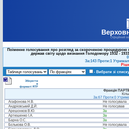
Верховн
Офіційний в
Поіменне голосування про розгляд за скороченою процедурою 
держав світу щодо визнання Голодомору 1932 - 1933
0
За:143 Проти:1 Утримал
Ріш
- Вибрати зі списк
Зберегти
в
форматі RTF
Фракція ПАРТ
Кіль
За:67 Проти:0 Утрима
Агафонова Н.В.
Не голосувала
Андрієвський Д.Й.
Не голосував
Арешонков В.Ю.
За
Артюшенко І.А.
За
Барна О.С.
За
Бєлькова О.В.
Не голосувала