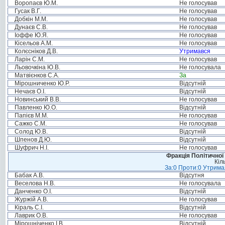
Воропаєв Ю.М.
Не голосував
Гусак В.Г.
Не голосував
Добкін М.М.
Не голосував
Дунаєв С.В.
Не голосував
Іоффе Ю.Я.
Не голосував
Кісельов А.М.
Не голосував
Колєсніков Д.В.
Утримався
Ларін С.М.
Не голосував
Льовочкіна Ю.В.
Не голосувала
Матвієнков С.А.
За
Мірошниченко Ю.Р.
Відсутній
Нечаєв О.І.
Відсутній
Новинський В.В.
Не голосував
Павленко Ю.О.
Відсутній
Папієв М.М.
Не голосував
Сажко С.М.
Не голосував
Солод Ю.В.
Відсутній
Шпенов Д.Ю.
Відсутній
Шуфрич Н.І.
Не голосував
Фракція Політичної
Кіл
За:0 Проти:0 Утримал
Бабак А.В.
Відсутня
Веселова Н.В.
Не голосувала
Данченко О.І.
Відсутній
Журжій А.В.
Не голосував
Кіраль С.І.
Відсутній
Лаврик О.В.
Не голосував
Мірошніченко І.В.
Відсутній