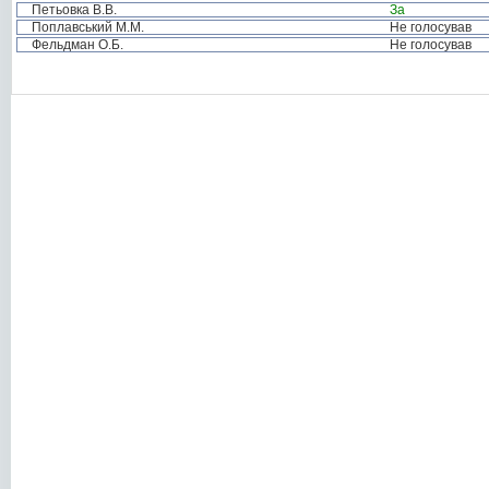
Петьовка В.В.
За
Поплавський М.М.
Не голосував
Фельдман О.Б.
Не голосував