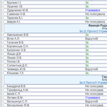
Крулько І.І.
За
Луценко І.В.
За
Одарченко Ю.В.
Утримався
Савченко Н.В.
Не голосувала
Тарасюк Б.І.
За
Шкрум А.І.
Не голосувала
Фракція Ради
Кіл
За:11 Проти:0 Утрим
Амельченко В.В.
За
Вітко А.Л.
Відсутній
Галасюк В.В.
За
Корчинська О.А.
За
Купрієнко О.В.
За
Лінько Д.В.
За
Ляшко О.В.
За
Попов І.В.
За
Силантьєв Д.О.
За
Чижмарь Ю.В.
Відсутній
Юзькова Т.Л.
За
Гру
Кіл
За:4 Проти:0 Утрима
Бандуров В.В.
Не голосував
Гіршфельд А.М.
Не голосував
Івахів С.П.
Не голосував
Литвин В.М.
Утримався
Мельничук С.П.
Відсутній
Москаленко Я.М.
Не голосував