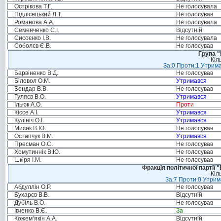
Острікова Т.Г.
Не голосувала
Підлісецький Л.Т.
Не голосував
Романова А.А.
Не голосувала
Семенченко С.І.
Відсутній
Сисоєнко І.В.
Не голосувала
Соболєв Є.В.
Не голосував
Група "
Кіл
За:0 Проти:1 Утрима
Барвіненко В.Д.
Не голосував
Біловол О.М.
Утримався
Бондар В.В.
Не голосував
Гуляєв В.О.
Утримався
Ільюк А.О.
Проти
Кіссе А.І.
Утримався
Кулініч О.І.
Утримався
Мисик В.Ю.
Не голосував
Остапчук В.М.
Утримався
Пресман О.С.
Не голосував
Хомутиннік В.Ю.
Не голосував
Шкіря І.М.
Не голосував
Фракція політичної партії
Кіл
За:7 Проти:0 Утрим
Абдуллін О.Р.
Не голосував
Бухарєв В.В.
Відсутній
Дубіль В.О.
Не голосував
Івченко В.Є.
За
Кожем’якін А.А.
Відсутній