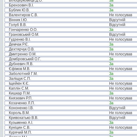
Білоцерковець Д.О.
За
Брензович В.І.
За
Бублик Ю.В.
За
Валентиров С.В.
Не голосував
Вінник І.Ю.
Відсутній
Голуб В.В.
Відсутній
Гончаренко О.О.
За
Грановський О.М.
Відсутній
Гудзенко В.І.
Не голосував
Демчак Р.Є.
За
Дехтярчук О.В.
За
Дмитренко О.М.
Не голосував
Домбровський О.Г.
За
Дубневич Я.В.
За
Єфімов М.В.
Не голосував
Заболотний Г.М.
За
Заліщук С.П.
За
Іщейкін К.Є.
Не голосував
Каплін С.М.
Не голосував
Кишкар П.М.
За
Князевич Р.П.
Не голосував
Козаченко Л.П.
За
Кононенко І.В.
Відсутній
Король В.М.
Не голосував
Кривохатько В.В.
Відсутній
Кузьменко А.І.
За
Куніцин С.В.
Не голосував
Курячий М.П.
За