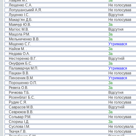
Лаврик М.І.
За
Лещенко С.А.
Не голосував
Лопушанський А.Я.
Не голосував
Луценко І.С.
Відсутня
Макар’ян Д.Б.
Не голосував
Мамчур Ю.В.
За
Матіос М.В.
Відсутня
Мацола Р.М.
За
Мельниченко В.В.
За
Міщенко С.Г.
Утримався
Найєм М. .
За
Недава О.А.
За
Нестеренко В.Г.
Відсутній
Онуфрик Б.С.
За
Паламарчук М.П.
Утримався
Пацкан В.В.
Не голосував
Пинзеник В.М.
Утримався
Порошенко О.П.
За
Ревега О.В.
За
Ричкова Т.Б.
Відсутня
Розенблат Б.С.
Не голосував
Рудик С.Я.
Не голосував
Саврасов М.В.
Відсутній
Севрюков В.В.
За
Сольвар Р.М.
Не голосував
Спориш І.Д.
За
Суслова І.М.
Не голосувала
Ткачук Г.В.
Не голосував