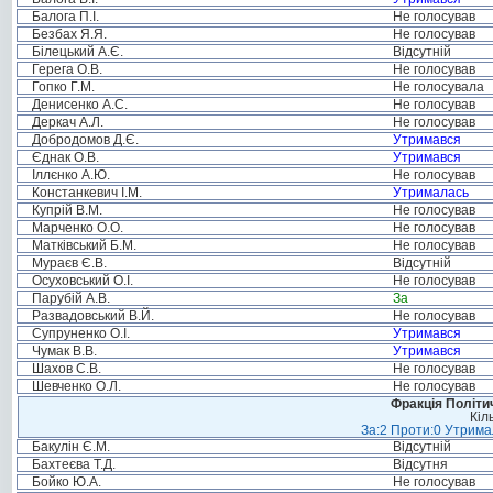
Балога П.І.
Не голосував
Безбах Я.Я.
Не голосував
Білецький А.Є.
Відсутній
Герега О.В.
Не голосував
Гопко Г.М.
Не голосувала
Денисенко А.С.
Не голосував
Деркач А.Л.
Не голосував
Добродомов Д.Є.
Утримався
Єднак О.В.
Утримався
Іллєнко А.Ю.
Не голосував
Констанкевич І.М.
Утрималась
Купрій В.М.
Не голосував
Марченко О.О.
Не голосував
Матківський Б.М.
Не голосував
Мураєв Є.В.
Відсутній
Осуховський О.І.
Не голосував
Парубій А.В.
За
Развадовський В.Й.
Не голосував
Супруненко О.І.
Утримався
Чумак В.В.
Утримався
Шахов С.В.
Не голосував
Шевченко О.Л.
Не голосував
Фракція Політич
Кіл
За:2 Проти:0 Утримал
Бакулін Є.М.
Відсутній
Бахтеєва Т.Д.
Відсутня
Бойко Ю.А.
Не голосував