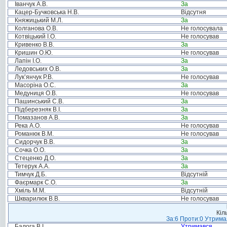
Іванчук А.В.
За
Кацер-Бучковська Н.В.
Відсутня
Княжицький М.Л.
За
Колганова О.В.
Не голосувала
Котвіцький І.О.
Не голосував
Кривенко В.В.
За
Кришин О.Ю.
Не голосував
Лапін І.О.
За
Ледовських О.В.
За
Лук’янчук Р.В.
Не голосував
Масоріна О.С.
За
Медуниця О.В.
Не голосував
Пашинський С.В.
За
Підберезняк В.І.
За
Помазанов А.В.
За
Река А.О.
Не голосував
Романюк В.М.
Не голосував
Сидорчук В.В.
За
Сочка О.О.
За
Стеценко Д.О.
За
Тетерук А.А.
За
Тимчук Д.Б.
Відсутній
Фаєрмарк С.О.
За
Хміль М.М.
Відсутній
Шкварилюк В.В.
Не голосував
Кіл
За:6 Проти:0 Утримал
Балога В.І.
Утримався