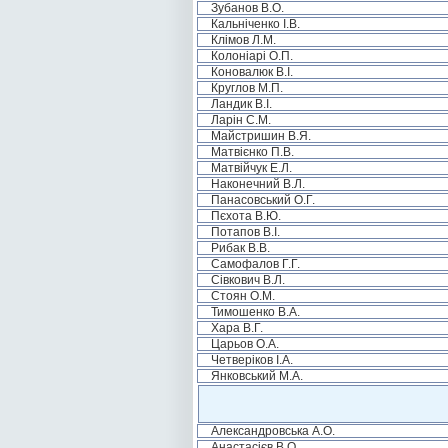
Зубанов В.О.
Кальніченко І.В.
Клімов Л.М.
Колоніарі О.П.
Коновалюк В.І.
Круглов М.П.
Ландик В.І.
Ларін С.М.
Майстришин В.Я.
Матвієнко П.В.
Матвійчук Е.Л.
Наконечний В.Л.
Панасовський О.Г.
Пєхота В.Ю.
Потапов В.І.
Рибак В.В.
Самофалов Г.Г.
Сівкович В.Л.
Стоян О.М.
Тимошенко В.А.
Хара В.Г.
Царьов О.А.
Четверіков І.А.
Янковський М.А.
Александровська А.О.
Анастасієв В.О.