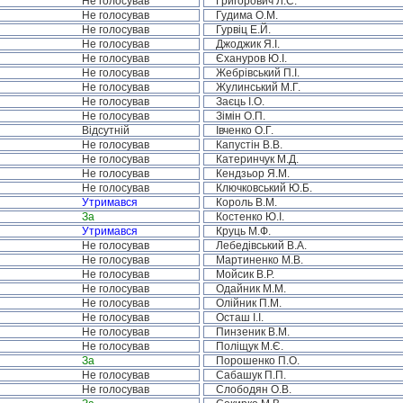
Не голосував
Григорович Л.С.
Не голосував
Гудима О.М.
Не голосував
Гурвіц Е.Й.
Не голосував
Джоджик Я.І.
Не голосував
Єхануров Ю.І.
Не голосував
Жебрівський П.І.
Не голосував
Жулинський М.Г.
Не голосував
Заєць І.О.
Не голосував
Зімін О.П.
Відсутній
Івченко О.Г.
Не голосував
Капустін В.В.
Не голосував
Катеринчук М.Д.
Не голосував
Кендзьор Я.М.
Не голосував
Ключковський Ю.Б.
Утримався
Король В.М.
За
Костенко Ю.І.
Утримався
Круць М.Ф.
Не голосував
Лебедівський В.А.
Не голосував
Мартиненко М.В.
Не голосував
Мойсик В.Р.
Не голосував
Одайник М.М.
Не голосував
Олійник П.М.
Не голосував
Осташ І.І.
Не голосував
Пинзеник В.М.
Не голосував
Поліщук М.Є.
За
Порошенко П.О.
Не голосував
Сабашук П.П.
Не голосував
Слободян О.В.