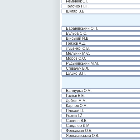
Ременюк О.І.
Толочко П.П.
Шкляр В.Б.
Баранівський О.П.
Бульба С.С.
Вінський Й.В.
Грязєв А.Д.
Луценко Ю.В.
Мельник М.Є.
Мороз О.О.
Рудьковський М.М.
Співачук В.Л.
Цушко В.П.
Бандурка О.М.
Галієв Е.Е.
Добкін М.М.
Карпов О.М.
Плохой І.І.
Резнік І.Й.
Салигін В.В.
Сандлер Д.М.
Фельдман О.Б.
Ярославський О.В.