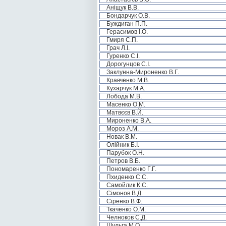
Аніщук В.В.
Бондарчук О.В.
Буждиган П.П.
Герасимов І.О.
Гмиря С.П.
Грач Л.І.
Гуренко С.І.
Дорогунцов С.І.
Заклунна-Мироненко В.Г.
Кравченко М.В.
Кухарчук М.А.
Лобода М.В.
Масенко О.М.
Матвєєв В.Й.
Мироненко В.А.
Мороз А.М.
Новак В.М.
Олійник Б.І.
Парубок О.Н.
Петров В.Б.
Пономаренко Г.Г.
Пхиденко С.С.
Самойлик К.С.
Сімонов В.Д.
Сіренко В.Ф.
Ткаченко О.М.
Челноков С.Д.
Шульга М.О.