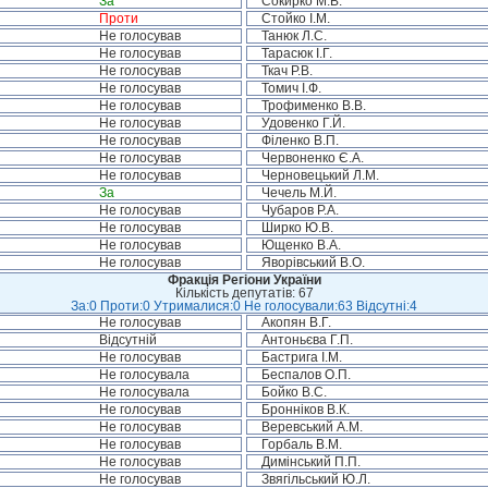
За
Сокирко М.В.
Проти
Стойко І.М.
Не голосував
Танюк Л.С.
Не голосував
Тарасюк І.Г.
Не голосував
Ткач Р.В.
Не голосував
Томич І.Ф.
Не голосував
Трофименко В.В.
Не голосував
Удовенко Г.Й.
Не голосував
Філенко В.П.
Не голосував
Червоненко Є.А.
Не голосував
Черновецький Л.М.
За
Чечель М.Й.
Не голосував
Чубаров Р.А.
Не голосував
Ширко Ю.В.
Не голосував
Ющенко В.А.
Не голосував
Яворівський В.О.
Фракція Регіони України
Кількість депутатів: 67
За:0 Проти:0 Утрималися:0 Не голосували:63 Відсутні:4
Не голосував
Акопян В.Г.
Відсутній
Антоньєва Г.П.
Не голосував
Бастрига І.М.
Не голосувала
Беспалов О.П.
Не голосувала
Бойко В.С.
Не голосував
Бронніков В.К.
Не голосував
Веревський А.М.
Не голосував
Горбаль В.М.
Не голосував
Димінський П.П.
Не голосував
Звягільський Ю.Л.