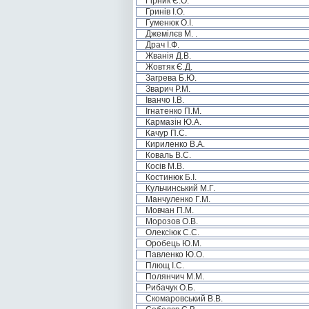
Гірник Є.О.
Гринів І.О.
Гуменюк О.І.
Джемілєв М. .
Драч І.Ф.
Жванія Д.В.
Жовтяк Є.Д.
Загрева Б.Ю.
Зварич Р.М.
Іванчо І.В.
Ігнатенко П.М.
Кармазін Ю.А.
Качур П.С.
Кириленко В.А.
Коваль В.С.
Косів М.В.
Костинюк Б.І.
Кульчинський М.Г.
Манчуленко Г.М.
Мовчан П.М.
Морозов О.В.
Олексіюк С.С.
Оробець Ю.М.
Павленко Ю.О.
Плющ І.С.
Полянчич М.М.
Рибачук О.Б.
Скомаровський В.В.