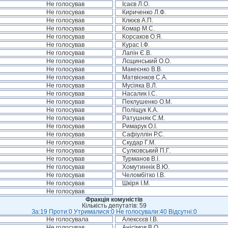
Не голосував
Ісаєв Л.О.
Не голосував
Кириченко Л.Ф.
Не голосував
Клюєв А.П.
Не голосував
Комар М.С.
Не голосував
Корсаков О.Я.
Не голосував
Курас І.Ф.
Не голосував
Лапін Є.В.
Не голосував
Лєщинський О.О.
Не голосував
Макеєнко В.В.
Не голосував
Матвієнков С.А.
Не голосував
Мусіяка В.Л.
Не голосував
Насалик І.С.
Не голосував
Пеклушенко О.М.
Не голосував
Поліщук К.А.
Не голосував
Ратушняк С.М.
Не голосував
Римарук О.І.
Не голосував
Сафіуллін Р.С.
Не голосував
Скудар Г.М.
Не голосував
Сулковський П.Г.
Не голосував
Турманов В.І.
Не голосував
Хомутиннік В.Ю.
Не голосував
Челомбітко І.В.
Не голосував
Шкіря І.М.
Не голосував
Фракція комуністів
Кількість депутатів: 59
За:19 Проти:0 Утрималися:0 Не голосували:40 Відсутні:0
Не голосувала
Алексєєв І.В.
Не голосував
Анісімов В.О.