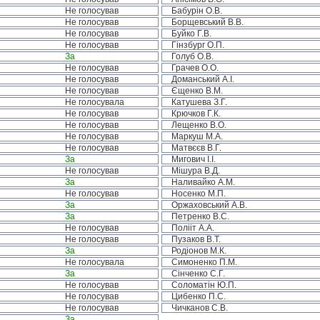
Не голосував
Бабурін О.В.
Не голосував
Борщевський В.В.
Не голосував
Буйко Г.В.
Не голосував
Гінзбург О.П.
За
Голуб О.В.
Не голосував
Грачев О.О.
Не голосував
Доманський А.І.
Не голосував
Єщенко В.М.
Не голосувала
Катушева З.Г.
Не голосував
Крючков Г.К.
Не голосував
Лещенко В.О.
Не голосував
Маркуш М.А.
Не голосував
Матвєєв В.Г.
За
Мигович І.І.
Не голосував
Мішура В.Д.
За
Наливайко А.М.
Не голосував
Носенко М.П.
За
Оржаховський А.В.
За
Петренко В.С.
Не голосував
Полііт А.А.
Не голосував
Пузаков В.Т.
За
Родіонов М.К.
Не голосувала
Симоненко П.М.
За
Сінченко С.Г.
Не голосував
Соломатін Ю.П.
Не голосував
Цибенко П.С.
Не голосував
Чичканов С.В.
За