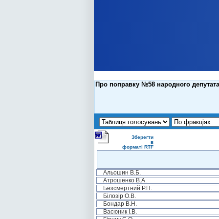
Про поправку №58 народного депутата 
Зберегти
в
форматі RTF
Альошин В.Б.
Атрошенко В.А.
Безсмертний Р.П.
Білозір О.В.
Бондар В.Н.
Васюник І.В.