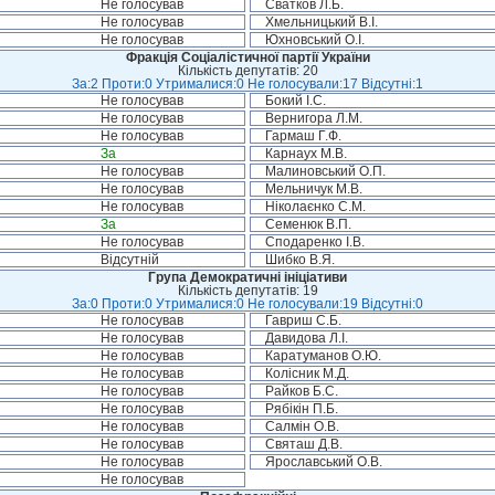
Не голосував
Сватков Л.Б.
Не голосував
Хмельницький В.І.
Не голосував
Юхновський О.І.
Фракція Соціалістичної партії України
Кількість депутатів: 20
За:2 Проти:0 Утрималися:0 Не голосували:17 Відсутні:1
Не голосував
Бокий І.С.
Не голосував
Вернигора Л.М.
Не голосував
Гармаш Г.Ф.
За
Карнаух М.В.
Не голосував
Малиновський О.П.
Не голосував
Мельничук М.В.
Не голосував
Ніколаєнко С.М.
За
Семенюк В.П.
Не голосував
Сподаренко І.В.
Відсутній
Шибко В.Я.
Група Демократичні ініціативи
Кількість депутатів: 19
За:0 Проти:0 Утрималися:0 Не голосували:19 Відсутні:0
Не голосував
Гавриш С.Б.
Не голосував
Давидова Л.І.
Не голосував
Каратуманов О.Ю.
Не голосував
Колісник М.Д.
Не голосував
Райков Б.С.
Не голосував
Рябікін П.Б.
Не голосував
Салмін О.В.
Не голосував
Святаш Д.В.
Не голосував
Ярославський О.В.
Не голосував