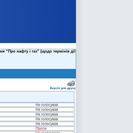
 “Про нафту і газ” (щодо термінів дії
Версія для друку
Не голосував
Не голосував
Не голосував
Не голосував
Не голосував
Проти