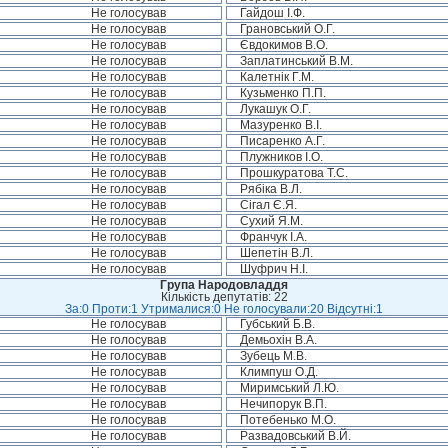
Не голосував
Гайдош І.Ф.
Не голосував
Грановський О.Г.
Не голосував
Євдокимов В.О.
Не голосував
Заплатинський В.М.
Не голосував
Калетнік Г.М.
Не голосував
Кузьменко П.П.
Не голосував
Лукашук О.Г.
Не голосував
Мазуренко В.І.
Не голосував
Писаренко А.Г.
Не голосував
Плужников І.О.
Не голосував
Прошкуратова Т.С.
Не голосував
Рябіка В.Л.
Не голосував
Сігал Є.Я.
Не голосував
Сухий Я.М.
Не голосував
Франчук І.А.
Не голосував
Шепетін В.Л.
Не голосував
Шуфрич Н.І.
Група Народовладдя
Кількість депутатів: 22
За:0 Проти:1 Утрималися:0 Не голосували:20 Відсутні:1
Не голосував
Губський Б.В.
Не голосував
Демьохін В.А.
Не голосував
Зубець М.В.
Не голосував
Климпуш О.Д.
Не голосував
Миримський Л.Ю.
Не голосував
Нечипорук В.П.
Не голосував
Потебенько М.О.
Не голосував
Развадовський В.Й.