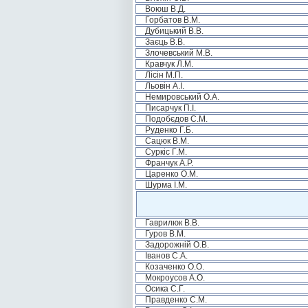
Воюш В.Д.
Горбатов В.М.
Дубицький В.В.
Заєць В.В.
Злочевський М.В.
Кравчук Л.М.
Лісін М.П.
Льовін А.І.
Немировський О.А.
Писарчук П.І.
Подобєдов С.М.
Руденко Г.Б.
Сацюк В.М.
Суркіс Г.М.
Франчук А.Р.
Царенко О.М.
Шурма І.М.
Гаврилюк В.В.
Гуров В.М.
Задорожній О.В.
Іванов С.А.
Козаченко О.О.
Мокроусов А.О.
Осика С.Г.
Правденко С.М.