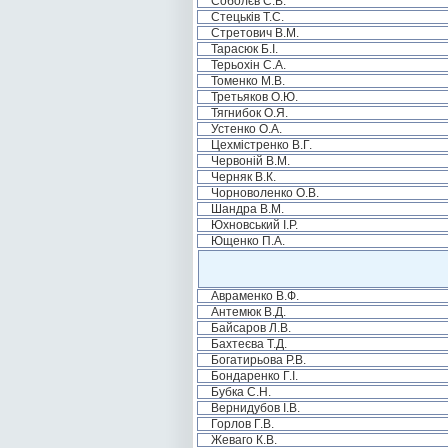
Соболєв С.В.
Стецьків Т.С.
Стретович В.М.
Тарасюк Б.І.
Терьохін С.А.
Томенко М.В.
Третьяков О.Ю.
Тягнибок О.Я.
Устенко О.А.
Цехмістренко В.Г.
Червоній В.М.
Черняк В.К.
Чорноволенко О.В.
Шандра В.М.
Юхновський І.Р.
Ющенко П.А.
Авраменко В.Ф.
Антемюк В.Д.
Байсаров Л.В.
Бахтеєва Т.Д.
Богатирьова Р.В.
Бондаренко Г.І.
Бубка С.Н.
Вернидубов І.В.
Горлов Г.В.
Жеваго К.В.