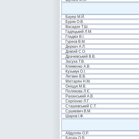
Бауер М.Й.
Буряк О.В.
Васадзе Т.Ш.
Гадяцький Л.М.
Гладкіх В.І.
Гуреєв В.М.
Деркач А.Л.
Довгий С.О.
Драчевський В.В.
Засуха Т.В.
Клименко А.В.
Кузьмук О.І.
Литвин В.В.
Мхітарян Н.М.
Оніщук М.В.
Полякова Л.Є.
Раханський А.В.
Сергієнко Л.Г.
Сташевський С.Т.
Сушкевич В.М.
Шаров І.Ф.
Абдуллін О.Р.
Блохін О.В.