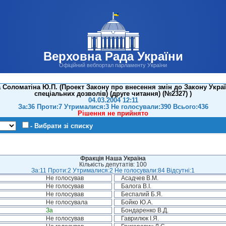
Верховна Рада України
Офіційний вебпортал парламенту України
Соломатіна Ю.П. (Проект Закону про внесення змін до Закону України
спеціальних дозволів) (друге читання) (№2327) )
04.03.2004 12:11
За:36 Проти:7 Утрималися:3 Не голосували:390 Всього:436
Рішення не прийнято
- Вибрати зі списку
Фракція Наша Україна
Кількість депутатів: 100
За:11 Проти:2 Утрималися:2 Не голосували:84 Відсутні:1
Не голосував
Асадчев В.М.
Не голосував
Балога В.І.
Не голосував
Беспалий Б.Я.
Не голосувала
Бойко Ю.А.
За
Бондаренко В.Д.
Не голосував
Гаврилюк І.Я.