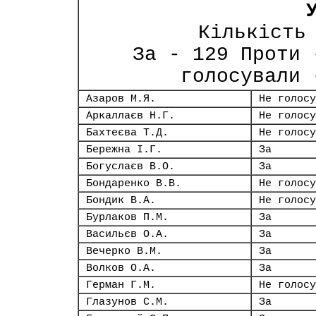
Кількість
За - 129 Проти 
голосували 
Азаров М.Я.
Не голосу
Аркаллаєв Н.Г.
Не голосу
Бахтеєва Т.Д.
Не голосу
Бережна І.Г.
За
Богуслаєв В.О.
За
Бондаренко В.В.
Не голосу
Бондик В.А.
Не голосу
Бурлаков П.М.
За
Васильєв О.А.
За
Вечерко В.М.
За
Волков О.А.
За
Герман Г.М.
Не голосу
Глазунов С.М.
За