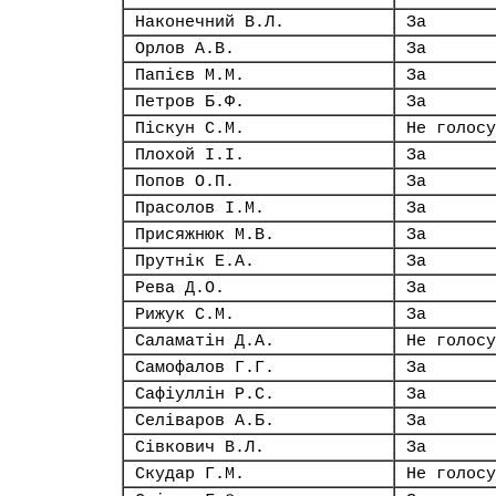
Наконечний В.Л.
За
Орлов А.В.
За
Папієв М.М.
За
Петров Б.Ф.
За
Піскун С.М.
Не голосу
Плохой І.І.
За
Попов О.П.
За
Прасолов І.М.
За
Присяжнюк М.В.
За
Прутнік Е.А.
За
Рева Д.О.
За
Рижук С.М.
За
Саламатін Д.А.
Не голосу
Самофалов Г.Г.
За
Сафіуллін Р.С.
За
Селіваров А.Б.
За
Сівкович В.Л.
За
Скудар Г.М.
Не голосу