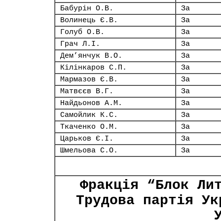
Бабурін О.В.
За
Волинець Є.В.
За
Голуб О.В.
За
Грач Л.І.
За
Дем’янчук В.О.
За
Кілінкаров С.П.
За
Мармазов Є.В.
За
Матвєєв В.Г.
За
Найдьонов А.М.
За
Самойлик К.С.
За
Ткаченко О.М.
За
Царьков Є.І.
За
Шмельова С.О.
За
Фракція “Блок Ли
Трудова партія Ук