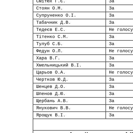
Смітюх Г.Є.
За
Стоян О.М.
За
Супруненко О.І.
За
Табачник Д.В.
За
Тедеєв Е.С.
Не голосу
Тітенко С.М.
За
Тулуб С.Б.
За
Федун О.Л.
Не голосу
Хара В.Г.
За
Хмельницький В.І.
За
Царьов О.А.
Не голосу
Чертков Ю.Д.
За
Шенцев Д.О.
За
Шпенов Д.Ю.
За
Щербань А.В.
За
Янукович В.В.
Не голосу
Ярощук В.І.
За