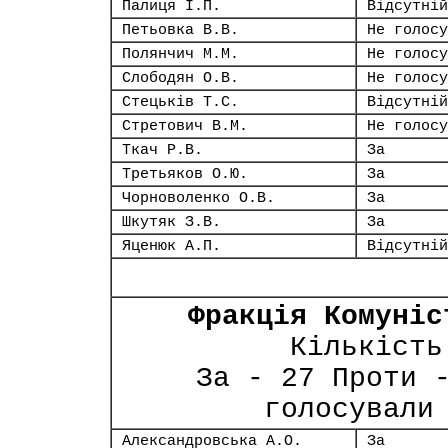
Палиця І.П.
Відсутній
Петьовка В.В.
Не голосу
Полянчич М.М.
Не голосу
Слободян О.В.
Не голосу
Стецьків Т.С.
Відсутній
Стретович В.М.
Не голосу
Ткач Р.В.
За
Третьяков О.Ю.
За
Чорноволенко О.В.
За
Шкутяк З.В.
За
Яценюк А.П.
Відсутній
Фракція Комуніс
Кількість
За - 27 Проти 
голосували
Александровська А.О.
За