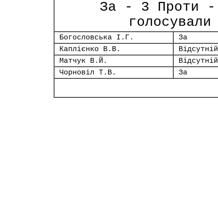
За - 3 Проти -
голосували
Богословська І.Г.
За
Каплієнко В.В.
Відсутній
Матчук В.Й.
Відсутній
Чорновіл Т.В.
За