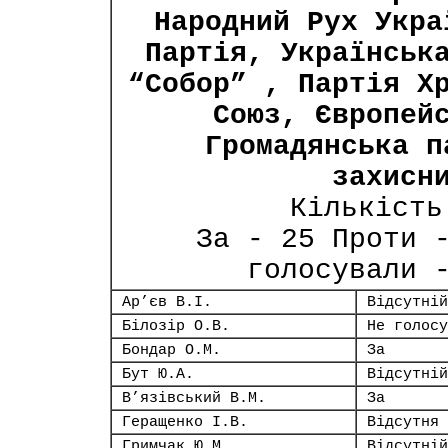
Народний Рух Укра
Партія, Українськ
“Собор” , Партія Х
Союз, Європей
Громадянська п
захисн
Кількість
За - 25 Проти 
голосували 
Ар’єв В.І.
Відсутній
Білозір О.В.
Не голосу
Бондар О.М.
За
Бут Ю.А.
Відсутній
В’язівський В.М.
За
Геращенко І.В.
Відсутня
Гримчак Ю.М.
Відсутній