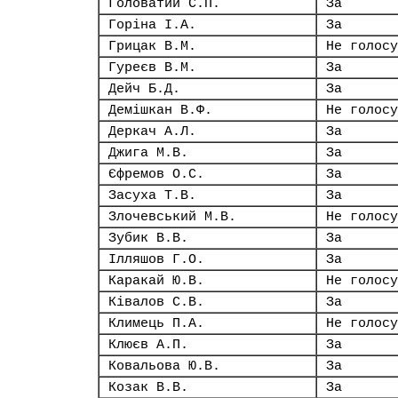
Головатий С.П.
За
Горіна І.А.
За
Грицак В.М.
Не голосу
Гуреєв В.М.
За
Дейч Б.Д.
За
Демішкан В.Ф.
Не голосу
Деркач А.Л.
За
Джига М.В.
За
Єфремов О.С.
За
Засуха Т.В.
За
Злочевський М.В.
Не голосу
Зубик В.В.
За
Ілляшов Г.О.
За
Каракай Ю.В.
Не голосу
Ківалов С.В.
За
Климець П.А.
Не голосу
Клюєв А.П.
За
Ковальова Ю.В.
За
Козак В.В.
За