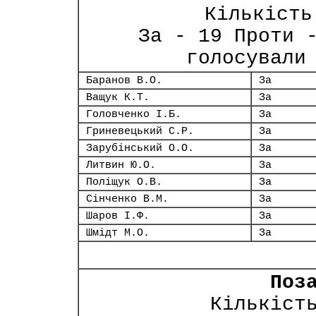
Кількість
За - 19 Проти 
голосували
Баранов В.О.
За
Ващук К.Т.
За
Головченко І.Б.
За
Гриневецький С.Р.
За
Зарубінський О.О.
За
Литвин Ю.О.
За
Поліщук О.В.
За
Сінченко В.М.
За
Шаров І.Ф.
За
Шмідт М.О.
За
Поз
Кількіст