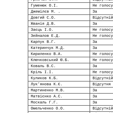
Гуменюк О.І.
Не голосу
Джемілєв М. .
За
Довгий С.О.
Відсутній
Жванія Д.В.
За
Заєць І.О.
Не голосу
Зейналов Е.Д.
Не голосу
Карпук В.Г.
За
Катеринчук М.Д.
За
Кириленко В.А.
Не голосу
Ключковський Ю.Б.
Не голосу
Коваль В.С.
За
Кріль І.І.
Не голосу
Куликов К.Б.
Відсутній
Лук’янова К.Є.
Відсутня
Мартиненко М.В.
За
Матвієнко А.С.
За
Москаль Г.Г.
За
Омельченко О.О.
Відсутній