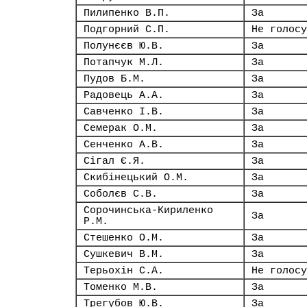
Пилипенко В.П.
За
Подгорний С.П.
Не голосу
Полунєєв Ю.В.
За
Потапчук М.Л.
За
Пудов Б.М.
За
Радовець А.А.
За
Савченко І.В.
За
Семерак О.М.
За
Сенченко А.В.
За
Сігал Є.Я.
За
Скибінецький О.М.
За
Соболєв С.В.
За
Сорочинська-Кириленко
За
Р.М.
Стешенко О.М.
За
Сушкевич В.М.
За
Терьохін С.А.
Не голосу
Томенко М.В.
За
Трегубов Ю.В.
За