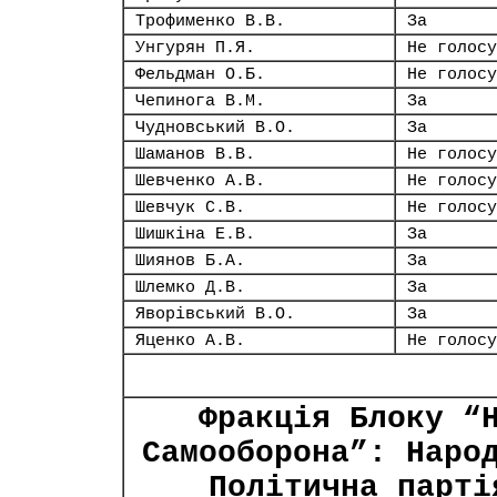
Трофименко В.В.
За
Унгурян П.Я.
Не голосу
Фельдман О.Б.
Не голосу
Чепинога В.М.
За
Чудновський В.О.
За
Шаманов В.В.
Не голосу
Шевченко А.В.
Не голосу
Шевчук С.В.
Не голосу
Шишкіна Е.В.
За
Шиянов Б.А.
За
Шлемко Д.В.
За
Яворівський В.О.
За
Яценко А.В.
Не голосу
Фракція Блоку “
Самооборона”: Наро
Політична парті