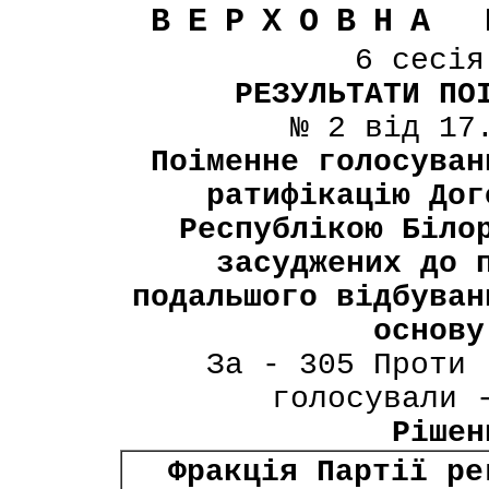
ВЕРХОВНА 
6 сесі
РЕЗУЛЬТАТИ ПО
№ 2 від 17
Поіменне голосуван
ратифікацію Дог
Республікою Біло
засуджених до 
подальшого відбуван
основу
За - 305 Проти 
голосували 
Рішен
Фракція Партії ре