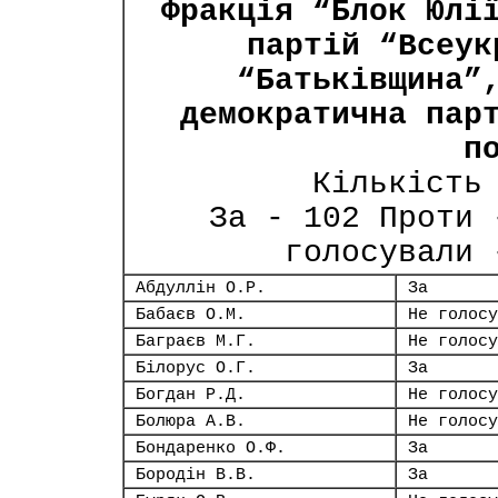
Фракція “Блок Юлі
партій “Всеук
“Батьківщина”
демократична пар
п
Кількість
За - 102 Проти 
голосували 
Абдуллін О.Р.
За
Бабаєв О.М.
Не голосу
Баграєв М.Г.
Не голосу
Білорус О.Г.
За
Богдан Р.Д.
Не голосу
Болюра А.В.
Не голосу
Бондаренко О.Ф.
За
Бородін В.В.
За