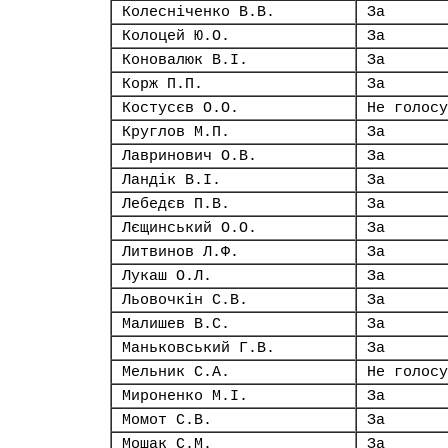
Колесніченко В.В.
За
Колоцей Ю.О.
За
Коновалюк В.І.
За
Корж П.П.
За
Костусєв О.О.
Не голосу
Круглов М.П.
За
Лавринович О.В.
За
Ландік В.І.
За
Лебедєв П.В.
За
Лєщинський О.О.
За
Литвинов Л.Ф.
За
Лукаш О.Л.
За
Льовочкін С.В.
За
Малишев В.С.
За
Маньковський Г.В.
За
Мельник С.А.
Не голосу
Мироненко М.І.
За
Момот С.В.
За
Мошак С.М.
За