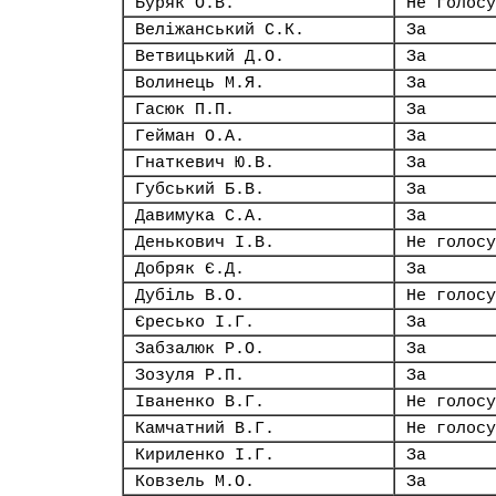
Буряк О.В.
Не голосу
Веліжанський С.К.
За
Ветвицький Д.О.
За
Волинець М.Я.
За
Гасюк П.П.
За
Гейман О.А.
За
Гнаткевич Ю.В.
За
Губський Б.В.
За
Давимука С.А.
За
Денькович І.В.
Не голосу
Добряк Є.Д.
За
Дубіль В.О.
Не голосу
Єресько І.Г.
За
Забзалюк Р.О.
За
Зозуля Р.П.
За
Іваненко В.Г.
Не голосу
Камчатний В.Г.
Не голосу
Кириленко І.Г.
За
Ковзель М.О.
За