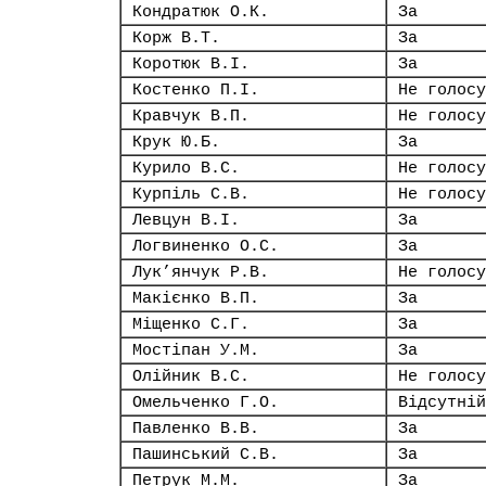
Кондратюк О.К.
За
Корж В.Т.
За
Коротюк В.І.
За
Костенко П.І.
Не голосу
Кравчук В.П.
Не голосу
Крук Ю.Б.
За
Курило В.С.
Не голосу
Курпіль С.В.
Не голосу
Левцун В.І.
За
Логвиненко О.С.
За
Лук’янчук Р.В.
Не голосу
Макієнко В.П.
За
Міщенко С.Г.
За
Мостіпан У.М.
За
Олійник В.С.
Не голосу
Омельченко Г.О.
Відсутній
Павленко В.В.
За
Пашинський С.В.
За
Петрук М.М.
За