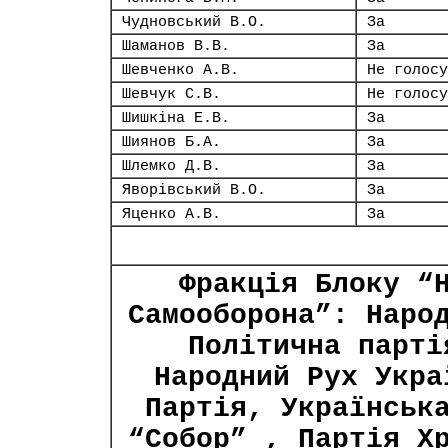
Чудновський В.О.
За
Шаманов В.В.
За
Шевченко А.В.
Не голосу
Шевчук С.В.
Не голосу
Шишкіна Е.В.
За
Шиянов Б.А.
За
Шлемко Д.В.
За
Яворівський В.О.
За
Яценко А.В.
За
Фракція Блоку “
Самооборона”: Наро
Політична парті
Народний Рух Укра
Партія, Українськ
“Собор” , Партія Х