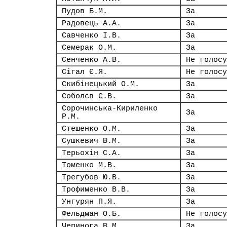
Пудов Б.М.
За
Радовець А.А.
За
Савченко І.В.
За
Семерак О.М.
За
Сенченко А.В.
Не голосу
Сігал Є.Я.
Не голосу
Скибінецький О.М.
За
Соболєв С.В.
За
Сорочинська-Кириленко
За
Р.М.
Стешенко О.М.
За
Сушкевич В.М.
За
Терьохін С.А.
За
Томенко М.В.
За
Трегубов Ю.В.
За
Трофименко В.В.
За
Унгурян П.Я.
За
Фельдман О.Б.
Не голосу
Чепинога В.М.
За