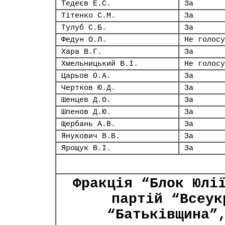
Тедеєв Е.С.
За
Тітенко С.М.
За
Тулуб С.Б.
За
Федун О.Л.
Не голосу
Хара В.Г.
За
Хмельницький В.І.
Не голосу
Царьов О.А.
За
Чертков Ю.Д.
За
Шенцев Д.О.
За
Шпенов Д.Ю.
За
Щербань А.В.
За
Янукович В.В.
За
Ярощук В.І.
За
Фракція “Блок Юлі
партій “Всеук
“Батьківщина”