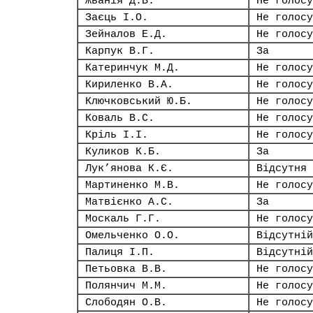
Жванія Д.В.
Не голосу
Заєць І.О.
Не голосу
Зейналов Е.Д.
Не голосу
Карпук В.Г.
За
Катеринчук М.Д.
Не голосу
Кириленко В.А.
Не голосу
Ключковський Ю.Б.
Не голосу
Коваль В.С.
Не голосу
Кріль І.І.
Не голосу
Куликов К.Б.
За
Лук’янова К.Є.
Відсутня
Мартиненко М.В.
Не голосу
Матвієнко А.С.
За
Москаль Г.Г.
Не голосу
Омельченко О.О.
Відсутній
Палиця І.П.
Відсутній
Петьовка В.В.
Не голосу
Полянчич М.М.
Не голосу
Слободян О.В.
Не голосу