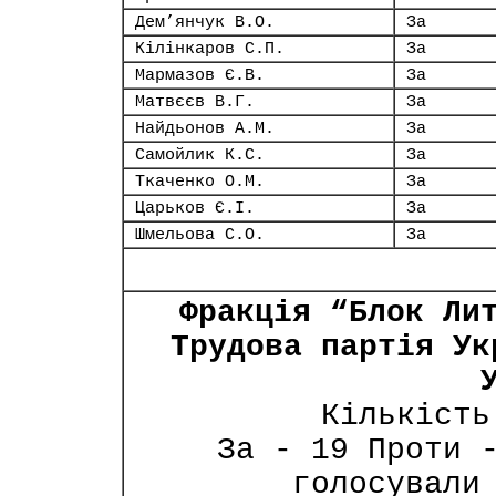
Дем’янчук В.О.
За
Кілінкаров С.П.
За
Мармазов Є.В.
За
Матвєєв В.Г.
За
Найдьонов А.М.
За
Самойлик К.С.
За
Ткаченко О.М.
За
Царьков Є.І.
За
Шмельова С.О.
За
Фракція “Блок Ли
Трудова партія Ук
Кількість
За - 19 Проти 
голосували