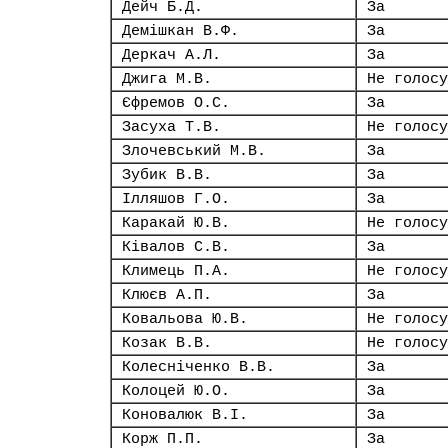
Дейч Б.Д.
За
Демішкан В.Ф.
За
Деркач А.Л.
За
Джига М.В.
Не голосу
Єфремов О.С.
За
Засуха Т.В.
Не голосу
Злочевський М.В.
За
Зубик В.В.
За
Ілляшов Г.О.
За
Каракай Ю.В.
Не голосу
Ківалов С.В.
За
Климець П.А.
Не голосу
Клюєв А.П.
За
Ковальова Ю.В.
Не голосу
Козак В.В.
Не голосу
Колесніченко В.В.
За
Колоцей Ю.О.
За
Коновалюк В.І.
За
Корж П.П.
За