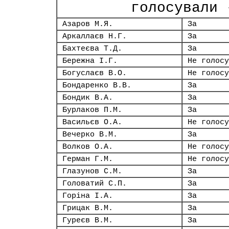
голосували 
Азаров М.Я.
За
Аркаллаєв Н.Г.
За
Бахтеєва Т.Д.
За
Бережна І.Г.
Не голосу
Богуслаєв В.О.
Не голосу
Бондаренко В.В.
За
Бондик В.А.
За
Бурлаков П.М.
За
Васильєв О.А.
Не голосу
Вечерко В.М.
За
Волков О.А.
Не голосу
Герман Г.М.
Не голосу
Глазунов С.М.
За
Головатий С.П.
За
Горіна І.А.
За
Грицак В.М.
За
Гуреєв В.М.
За