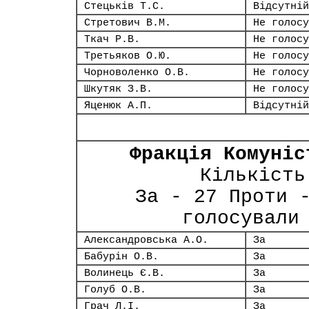
Стецьків Т.С.
Відсутній
Стретович В.М.
Не голосу
Ткач Р.В.
Не голосу
Третьяков О.Ю.
Не голосу
Чорноволенко О.В.
Не голосу
Шкутяк З.В.
Не голосу
Яценюк А.П.
Відсутній
Фракція Комуніс
Кількість
За - 27 Проти 
голосували
Александровська А.О.
За
Бабурін О.В.
За
Волинець Є.В.
За
Голуб О.В.
За
Грач Л.І.
За