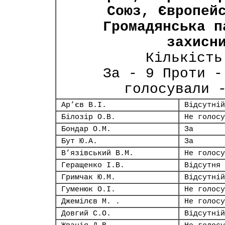
Союз, Європей
Громадянська п
захисн
Кількість
За - 9 Проти -
голосували 
Ар’єв В.І.
Відсутній
Білозір О.В.
Не голосу
Бондар О.М.
За
Бут Ю.А.
За
В’язівський В.М.
Не голосу
Геращенко І.В.
Відсутня
Гримчак Ю.М.
Відсутній
Гуменюк О.І.
Не голосу
Джемілєв М. .
Не голосу
Довгий С.О.
Відсутній