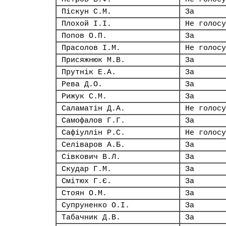
Піскун С.М.
За
Плохой І.І.
Не голосу
Попов О.П.
За
Прасолов І.М.
Не голосу
Присяжнюк М.В.
За
Прутнік Е.А.
За
Рева Д.О.
За
Рижук С.М.
За
Саламатін Д.А.
Не голосу
Самофалов Г.Г.
За
Сафіуллін Р.С.
Не голосу
Селіваров А.Б.
За
Сівкович В.Л.
За
Скудар Г.М.
За
Смітюх Г.Є.
За
Стоян О.М.
За
Супруненко О.І.
За
Табачник Д.В.
За