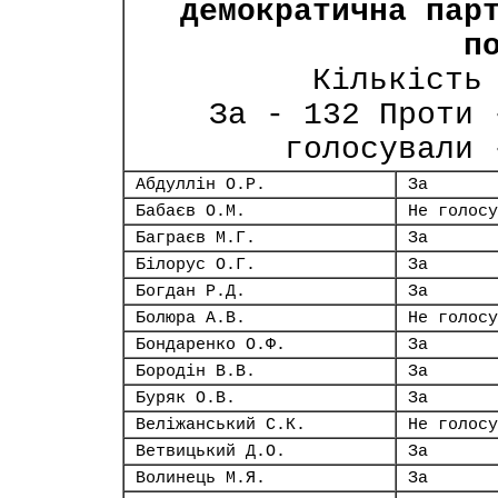
демократична пар
п
Кількість
За - 132 Проти 
голосували 
Абдуллін О.Р.
За
Бабаєв О.М.
Не голосу
Баграєв М.Г.
За
Білорус О.Г.
За
Богдан Р.Д.
За
Болюра А.В.
Не голосу
Бондаренко О.Ф.
За
Бородін В.В.
За
Буряк О.В.
За
Веліжанський С.К.
Не голосу
Ветвицький Д.О.
За
Волинець М.Я.
За