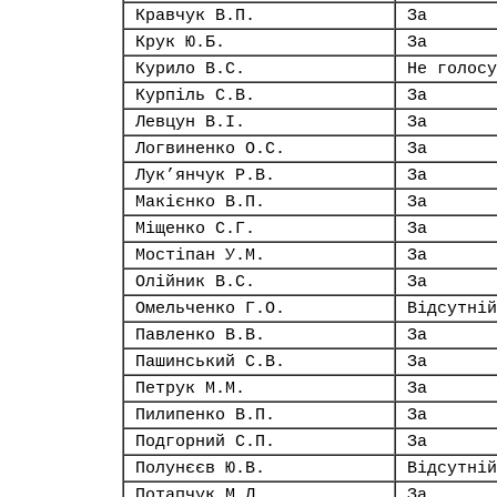
Кравчук В.П.
За
Крук Ю.Б.
За
Курило В.С.
Не голосу
Курпіль С.В.
За
Левцун В.І.
За
Логвиненко О.С.
За
Лук’янчук Р.В.
За
Макієнко В.П.
За
Міщенко С.Г.
За
Мостіпан У.М.
За
Олійник В.С.
За
Омельченко Г.О.
Відсутній
Павленко В.В.
За
Пашинський С.В.
За
Петрук М.М.
За
Пилипенко В.П.
За
Подгорний С.П.
За
Полунєєв Ю.В.
Відсутній
Потапчук М.Л.
За