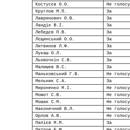
Костусєв О.О.
Не голосу
Круглов М.П.
За
Лавринович О.В.
За
Ландік В.І.
За
Лебедєв П.В.
За
Лєщинський О.О.
За
Литвинов Л.Ф.
За
Лукаш О.Л.
За
Льовочкін С.В.
За
Малишев В.С.
За
Маньковський Г.В.
Не голосу
Мельник С.А.
За
Мироненко М.І.
Не голосу
Момот С.В.
Не голосу
Мошак С.М.
Не голосу
Наконечний В.Л.
Не голосу
Орлов А.В.
Не голосу
Папієв М.М.
За
Петров Б.Ф.
Не голосу