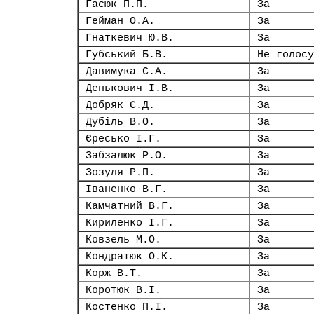
Гасюк П.П.
За
Гейман О.А.
За
Гнаткевич Ю.В.
За
Губський Б.В.
Не голосу
Давимука С.А.
За
Денькович І.В.
За
Добряк Є.Д.
За
Дубіль В.О.
За
Єресько І.Г.
За
Забзалюк Р.О.
За
Зозуля Р.П.
За
Іваненко В.Г.
За
Камчатний В.Г.
За
Кириленко І.Г.
За
Ковзель М.О.
За
Кондратюк О.К.
За
Корж В.Т.
За
Коротюк В.І.
За
Костенко П.І.
За