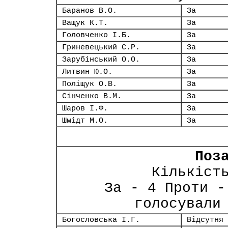
Баранов В.О.
За
Ващук К.Т.
За
Головченко І.Б.
За
Гриневецький С.Р.
За
Зарубінський О.О.
За
Литвин Ю.О.
За
Поліщук О.В.
За
Сінченко В.М.
За
Шаров І.Ф.
За
Шмідт М.О.
За
Поз
Кількіст
За - 4 Проти -
голосували
Богословська І.Г.
Відсутня