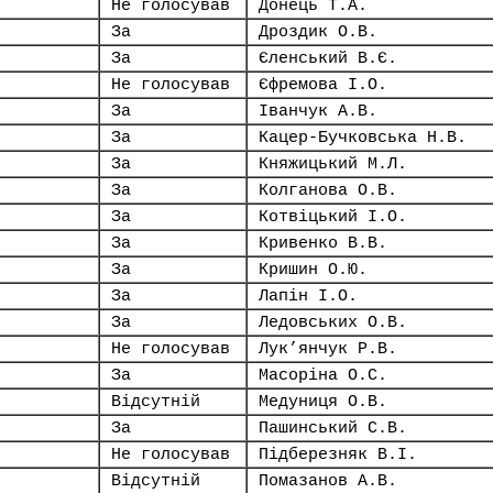
Не голосував
Донець Т.А.
За
Дроздик О.В.
За
Єленський В.Є.
Не голосував
Єфремова І.О.
За
Іванчук А.В.
За
Кацер-Бучковська Н.В.
За
Княжицький М.Л.
За
Колганова О.В.
За
Котвіцький І.О.
За
Кривенко В.В.
За
Кришин О.Ю.
За
Лапін І.О.
За
Ледовських О.В.
Не голосував
Лук’янчук Р.В.
За
Масоріна О.С.
Відсутній
Медуниця О.В.
За
Пашинський С.В.
Не голосував
Підберезняк В.І.
Відсутній
Помазанов А.В.