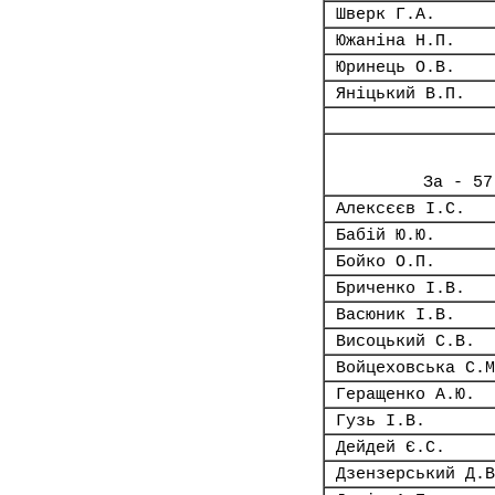
Шверк Г.А.
Южаніна Н.П.
Юринець О.В.
Яніцький В.П.
За - 57
Алексєєв І.С.
Бабій Ю.Ю.
Бойко О.П.
Бриченко І.В.
Васюник І.В.
Висоцький С.В.
Войцеховська С.М
Геращенко А.Ю.
Гузь І.В.
Дейдей Є.С.
Дзензерський Д.В