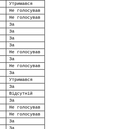
Утримався
Не голосував
Не голосував
За
За
За
За
Не голосував
За
Не голосував
За
Утримався
За
Відсутній
За
Не голосував
Не голосував
За
За