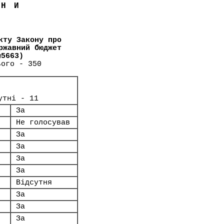
ЇНИ
кту Закону про
ржавний бюджет
№5663)
ього - 350
утні - 11
За
Не голосував
За
За
За
За
Відсутня
За
За
За