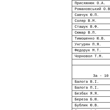
Присяжнюк О.А.
Романовський О.В
Савчук Ю.П.
Соляр В.М.
Сташук В.Ф.
Сюмар В.П.
Тимошенко Ю.В.
Унгурян П.Я.
Федорук М.Т.
Чорновол Т.М.
За - 10
Балога В.І.
Балога П.І.
Безбах Я.Я.
Береза Б.Ю.
Бублик Ю.В.