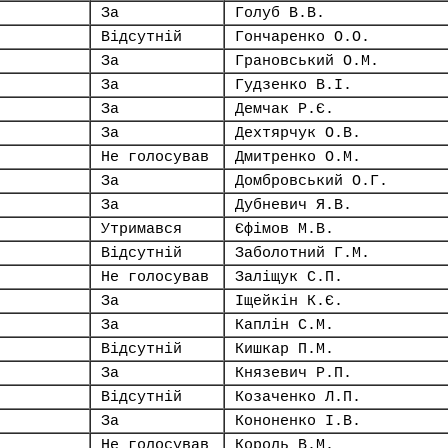
За
Голуб В.В.
Відсутній
Гончаренко О.О.
За
Грановський О.М.
За
Гудзенко В.І.
За
Демчак Р.Є.
За
Дехтярчук О.В.
Не голосував
Дмитренко О.М.
За
Домбровський О.Г.
За
Дубневич Я.В.
Утримався
Єфімов М.В.
Відсутній
Заболотний Г.М.
Не голосував
Заліщук С.П.
За
Іщейкін К.Є.
За
Каплін С.М.
Відсутній
Кишкар П.М.
За
Князевич Р.П.
Відсутній
Козаченко Л.П.
За
Кононенко І.В.
Не голосував
Король В.М.