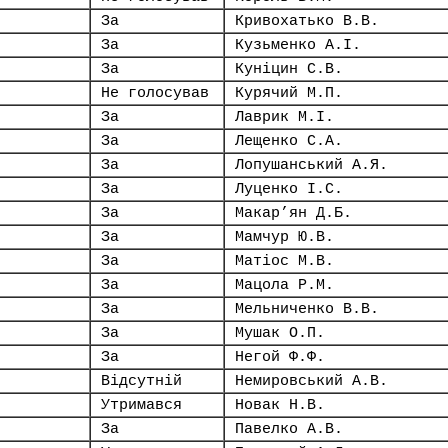
За
Кривохатько В.В.
За
Кузьменко А.І.
За
Куніцин С.В.
Не голосував
Курячий М.П.
За
Лаврик М.І.
За
Лещенко С.А.
За
Лопушанський А.Я.
За
Луценко І.С.
За
Макар’ян Д.Б.
За
Мамчур Ю.В.
За
Матіос М.В.
За
Мацола Р.М.
За
Мельниченко В.В.
За
Мушак О.П.
За
Негой Ф.Ф.
Відсутній
Немировський А.В.
Утримався
Новак Н.В.
За
Павелко А.В.