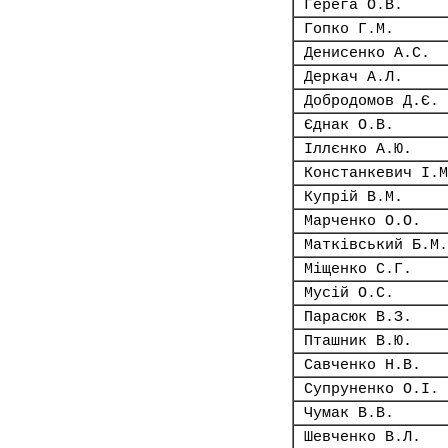
Герега О.В.
Гопко Г.М.
Денисенко А.С.
Деркач А.Л.
Добродомов Д.Є.
Єднак О.В.
Іллєнко А.Ю.
Констанкевич І.М
Купрій В.М.
Марченко О.О.
Матківський Б.М.
Міщенко С.Г.
Мусій О.С.
Парасюк В.З.
Пташник В.Ю.
Савченко Н.В.
Супруненко О.І.
Чумак В.В.
Шевченко В.Л.