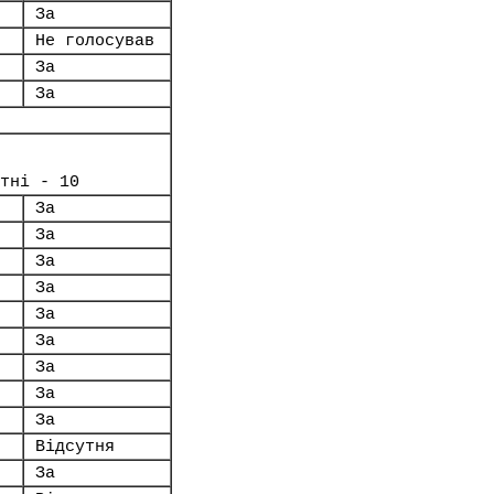
За
Не голосував
За
За
тні - 10
За
За
За
За
За
За
За
За
За
Відсутня
За