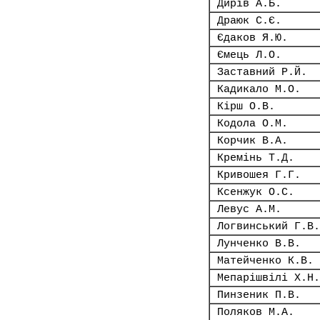
Дирів А.Б.
Драюк С.Є.
Єдаков Я.Ю.
Ємець Л.О.
Заставний Р.Й.
Кадикало М.О.
Кірш О.В.
Кодола О.М.
Корчик В.А.
Кремінь Т.Д.
Кривошея Г.Г.
Ксенжук О.С.
Левус А.М.
Логвинський Г.В.
Лунченко В.В.
Матейченко К.В.
Мепарішвілі Х.Н.
Пинзеник П.В.
Поляков М.А.