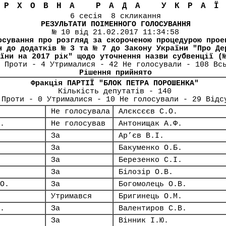
ЕРХОВНА РАДА УКРА
6 сесія 8 скликання
РЕЗУЛЬТАТИ ПОІМЕННОГО ГОЛОСУВАННЯ
№ 10 від 21.02.2017 11:34:58
осування про розгляд за скороченою процедурою прое
н до додатків № 3 та № 7 до Закону України "Про Де
їни на 2017 рік" щодо уточнення назви субвенції (
 Проти - 4 Утрималися - 42 Не голосували - 108 Вс
Рішення прийнято
Фракція ПАРТІЇ "БЛОК ПЕТРА ПОРОШЕНКА"
Кількість депутатів - 140
 Проти - 0 Утрималися - 10 Не голосували - 29 Відс
Не голосувала
Алєксєєв С.О.
.
Не голосував
Антонищак А.Ф.
За
Ар’єв В.І.
За
Бакуменко О.Б.
За
Березенко С.І.
За
Білозір О.В.
О.
За
Богомолець О.В.
Утримався
Бригинець О.М.
.
За
Валентиров С.В.
За
Вінник І.Ю.