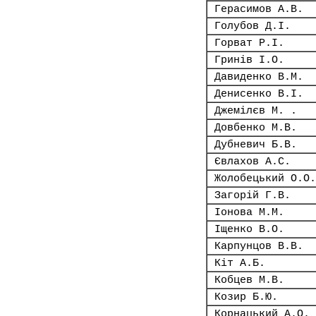
Герасимов А.В.
Голубов Д.І.
Горват Р.І.
Гринів І.О.
Давиденко В.М.
Денисенко В.І.
Джемілєв М. .
Довбенко М.В.
Дубневич Б.В.
Євлахов А.С.
Жолобецький О.О.
Загорій Г.В.
Іонова М.М.
Іщенко В.О.
Карпунцов В.В.
Кіт А.Б.
Кобцев М.В.
Козир Б.Ю.
Корнацький А.О.