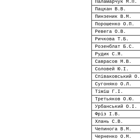
Паламарчук М.П.
Пацкан В.В.
Пинзеник В.М.
Порошенко О.П.
Ревега О.В.
Ричкова Т.Б.
Розенблат Б.С.
Рудик С.Я.
Саврасов М.В.
Соловей Ю.І.
Співаковський О.
Сугоняко О.Л.
Тіміш Г.І.
Третьяков О.Ю.
Урбанський О.І.
Фріз І.В.
Хлань С.В.
Чепинога В.М.
Черненко О.М.