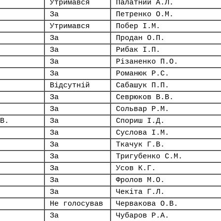
Утримався
Палатний А.Л.
За
Петренко О.М.
Утримався
Побер І.М.
За
Продан О.П.
За
Рибак І.П.
За
Різаненко П.О.
За
Романюк Р.С.
Відсутній
Сабашук П.П.
За
Севрюков В.В.
За
Сольвар Р.М.
В.
За
Спориш І.Д.
За
Суслова І.М.
За
Ткачук Г.В.
За
Тригубенко С.М.
За
Усов К.Г.
За
Фролов М.О.
За
Чекіта Г.Л.
Не голосував
Червакова О.В.
За
Чубаров Р.А.