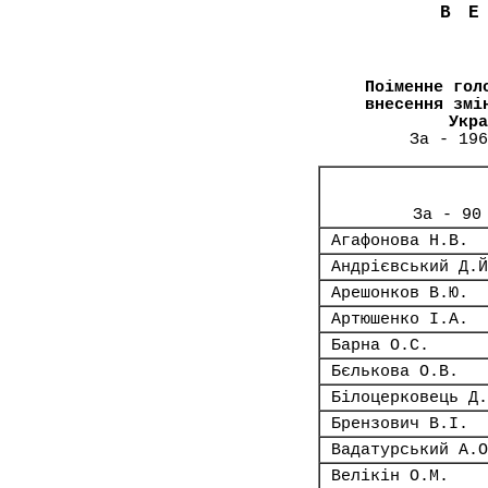
В
Поіменне гол
внесення змі
Укра
За - 196
За - 90
Агафонова Н.В.
Андрієвський Д.Й
Арешонков В.Ю.
Артюшенко І.А.
Барна О.С.
Бєлькова О.В.
Білоцерковець Д.
Брензович В.І.
Вадатурський А.О
Велікін О.М.