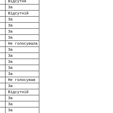
Відсутня
За
Відсутній
За
За
За
За
Не голосувала
За
За
За
За
За
Не голосував
За
Відсутній
За
За
За