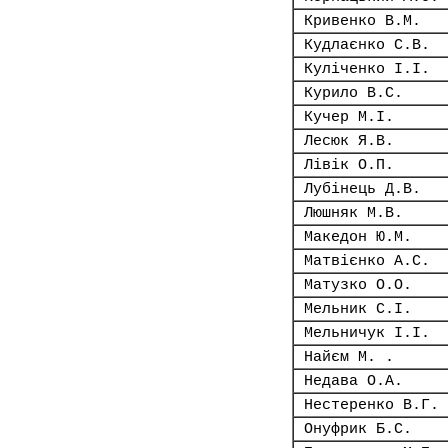
Кривенко В.М.
Кудлаєнко С.В.
Куліченко І.І.
Курило В.С.
Кучер М.І.
Лесюк Я.В.
Лівік О.П.
Лубінець Д.В.
Люшняк М.В.
Македон Ю.М.
Матвієнко А.С.
Матузко О.О.
Мельник С.І.
Мельничук І.І.
Найєм М. .
Недава О.А.
Нестеренко В.Г.
Онуфрик Б.С.