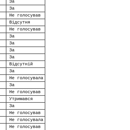
За
За
Не голосував
Відсутня
Не голосував
За
За
За
За
Відсутній
За
Не голосувала
За
Не голосував
Утримався
За
Не голосував
Не голосувала
Не голосував