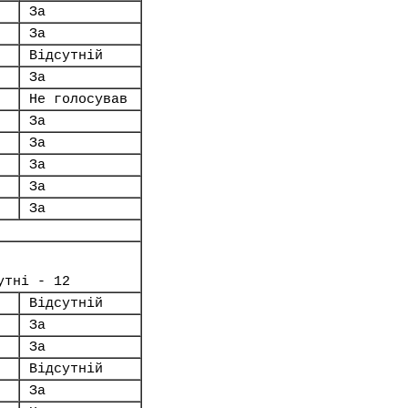
За
За
Відсутній
За
Не голосував
За
За
За
За
За
утні - 12
Відсутній
За
За
Відсутній
За