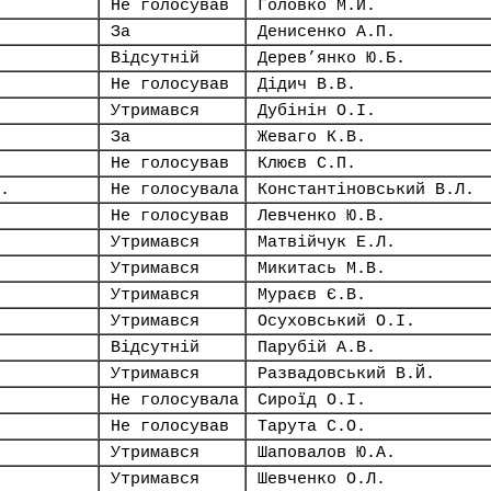
Не голосував
Головко М.Й.
За
Денисенко А.П.
Відсутній
Дерев’янко Ю.Б.
Не голосував
Дідич В.В.
Утримався
Дубінін О.І.
За
Жеваго К.В.
Не голосував
Клюєв С.П.
.
Не голосувала
Константіновський В.Л.
Не голосував
Левченко Ю.В.
Утримався
Матвійчук Е.Л.
Утримався
Микитась М.В.
Утримався
Мураєв Є.В.
Утримався
Осуховський О.І.
Відсутній
Парубій А.В.
Утримався
Развадовський В.Й.
Не голосувала
Сироїд О.І.
Не голосував
Тарута С.О.
Утримався
Шаповалов Ю.А.
Утримався
Шевченко О.Л.