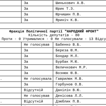
За
Шинькович А.В.
За
Юрик Т.З.
За
Юрчишин П.В.
За
Яриніч К.В.
Фракція Політичної партії "НАРОДНИЙ ФРОНТ"
Кількість депутатів - 80
 Проти - 0 Утрималися - 0 Не голосували - 13 Відсу
Не голосував
Бабенко В.Б.
За
Береза Ю.М.
За
Бондар М.Л.
За
Бурбак М.Ю.
За
Величкович М.Р.
За
Вознюк Ю.В.
.
Не голосувала
Гаврилюк М.В.
За
Горбунов О.В.
Відсутній
Данілін В.Ю.
Не голосував
Денісова Л.Л.
.
Відсутній
Дзюблик П.В.