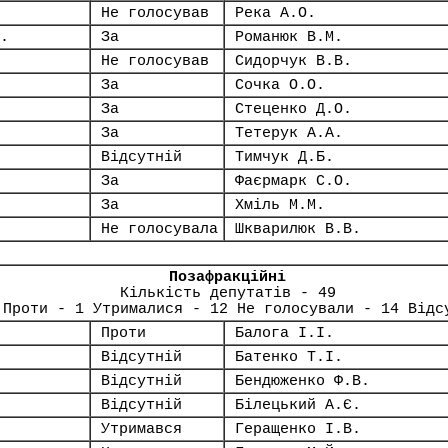
Не голосував
Река А.О.
.
За
Романюк В.М.
Не голосував
Сидорчук В.В.
За
Сочка О.О.
За
Стеценко Д.О.
За
Тетерук А.А.
Відсутній
Тимчук Д.Б.
За
Фаєрмарк С.О.
За
Хміль М.М.
Не голосувала
Шкварилюк В.В.
Позафракційні
Кількість депутатів - 49
 Проти - 1 Утрималися - 12 Не голосували - 14 Відс
Проти
Балога І.І.
Відсутній
Батенко Т.І.
Відсутній
Бендюженко Ф.В.
Відсутній
Білецький А.Є.
Утримався
Геращенко І.В.