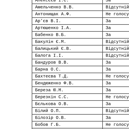
Алексєєв І.С.
За
Амельченко В.В.
Відсутній
Антонищак А.Ф.
Не голосу
Ар’єв В.І.
За
Артюшенко І.А.
За
Бабенко В.Б.
За
Бакулін Є.М.
Відсутній
Балицький Є.В.
Відсутній
Балога І.І.
Відсутній
Бандуров В.В.
За
Барна О.С.
За
Бахтеєва Т.Д.
Не голосу
Бендюженко Ф.В.
За
Береза Ю.М.
За
Березкін С.С.
Не голосу
Бєлькова О.В.
За
Білий О.П.
Відсутній
Білозір О.В.
За
Бобов Г.Б.
Не голосу