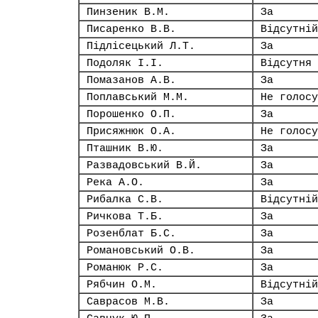
Пинзеник В.М.
За
Писаренко В.В.
Відсутній
Підлісецький Л.Т.
За
Подоляк І.І.
Відсутня
Помазанов А.В.
За
Поплавський М.М.
Не голосу
Порошенко О.П.
За
Присяжнюк О.А.
Не голосу
Пташник В.Ю.
За
Развадовський В.Й.
За
Река А.О.
За
Рибалка С.В.
Відсутній
Ричкова Т.Б.
За
Розенблат Б.С.
За
Романовський О.В.
За
Романюк Р.С.
За
Рябчин О.М.
Відсутній
Саврасов М.В.
За