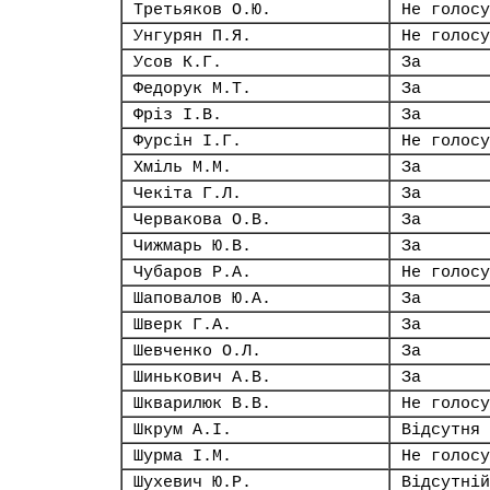
Третьяков О.Ю.
Не голосу
Унгурян П.Я.
Не голосу
Усов К.Г.
За
Федорук М.Т.
За
Фріз І.В.
За
Фурсін І.Г.
Не голосу
Хміль М.М.
За
Чекіта Г.Л.
За
Червакова О.В.
За
Чижмарь Ю.В.
За
Чубаров Р.А.
Не голосу
Шаповалов Ю.А.
За
Шверк Г.А.
За
Шевченко О.Л.
За
Шинькович А.В.
За
Шкварилюк В.В.
Не голосу
Шкрум А.І.
Відсутня
Шурма І.М.
Не голосу
Шухевич Ю.Р.
Відсутній