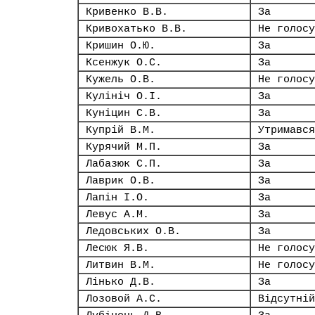
Кривенко В.В.
За
Кривохатько В.В.
Не голосу
Кришин О.Ю.
За
Ксенжук О.С.
За
Кужель О.В.
Не голосу
Кулініч О.І.
За
Куніцин С.В.
За
Купрій В.М.
Утримався
Курячий М.П.
За
Лабазюк С.П.
За
Лаврик О.В.
За
Лапін І.О.
За
Левус А.М.
За
Ледовських О.В.
За
Лесюк Я.В.
Не голосу
Литвин В.М.
Не голосу
Лінько Д.В.
За
Лозовой А.С.
Відсутній