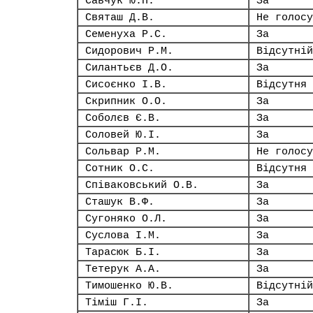
Савчук Ю.П.
За
Святаш Д.В.
Не голосу
Семенуха Р.С.
За
Сидорович Р.М.
Відсутній
Силантьєв Д.О.
За
Сисоєнко І.В.
Відсутня
Скрипник О.О.
За
Соболєв Є.В.
За
Соловей Ю.І.
За
Сольвар Р.М.
Не голосу
Сотник О.С.
Відсутня
Співаковський О.В.
За
Сташук В.Ф.
За
Сугоняко О.Л.
За
Суслова І.М.
За
Тарасюк Б.І.
За
Тетерук А.А.
За
Тимошенко Ю.В.
Відсутній
Тіміш Г.І.
За