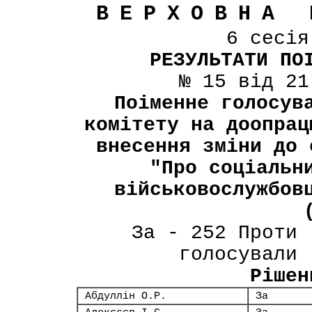
ВЕРХОВНА 
6 сесі
РЕЗУЛЬТАТИ ПО
№ 15 від 21
Поіменне голосув
комітету на доопрац
внесення зміни до 
"Про соціальн
військовослужбов
За - 252 Проти 
голосували 
Рішен
Абдуллін О.Р.
За