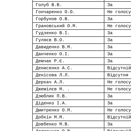
Голуб В.В.
За
Гончаренко О.О.
Не голосу
Горбунов О.В.
За
Грановський О.М.
Не голосу
Гудзенко В.І.
За
Гуляєв В.О.
За
Давиденко В.М.
За
Данченко О.І.
За
Демчак Р.Є.
За
Денисенко А.С.
Відсутній
Денісова Л.Л.
Відсутня
Деркач А.Л.
Не голосу
Джемілєв М. .
Не голосу
Дзюблик П.В.
За
Діденко І.А.
За
Дмитренко О.М.
Не голосу
Добкін М.М.
Відсутній
Довбенко М.В.
За