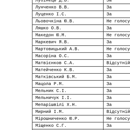
Лубінець Д.В.
За
Лунченко В.В.
За
Луценко І.С.
За
Льовочкіна Ю.В.
Не голосу
Ляшко О.В.
За
Македон Ю.М.
Не голосу
Маркевич Я.В.
За
Мартовицький А.В.
Не голосу
Масоріна О.С.
За
Матвієнков С.А.
Відсутній
Матейченко К.В.
За
Матківський Б.М.
За
Мацола Р.М.
За
Мельник С.І.
За
Мельничук І.І.
За
Мепарішвілі Х.Н.
За
Мирний І.М.
Відсутній
Мірошниченко Ю.Р.
Не голосу
Міщенко С.Г.
За