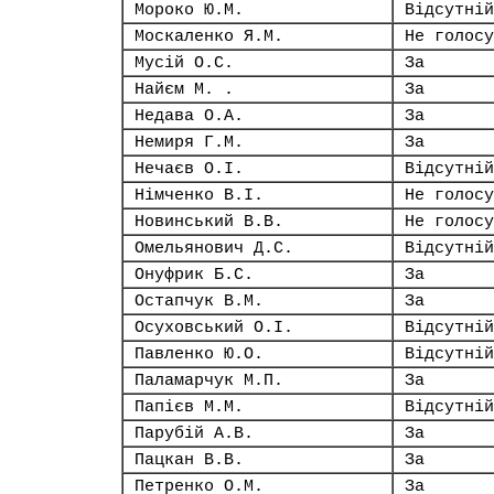
Мороко Ю.М.
Відсутній
Москаленко Я.М.
Не голосу
Мусій О.С.
За
Найєм М. .
За
Недава О.А.
За
Немиря Г.М.
За
Нечаєв О.І.
Відсутній
Німченко В.І.
Не голосу
Новинський В.В.
Не голосу
Омельянович Д.С.
Відсутній
Онуфрик Б.С.
За
Остапчук В.М.
За
Осуховський О.І.
Відсутній
Павленко Ю.О.
Відсутній
Паламарчук М.П.
За
Папієв М.М.
Відсутній
Парубій А.В.
За
Пацкан В.В.
За
Петренко О.М.
За