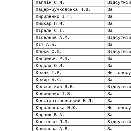
Каплін С.М.
Відсутній
Кацер-Бучковська Н.В.
За
Кириленко І.Г.
За
Кишкар П.М.
За
Кіраль С.І.
За
Кісельов А.М.
Відсутній
Кіт А.Б.
За
Клюєв С.П.
Відсутній
Князевич Р.П.
За
Кодола О.М.
За
Козак Т.Р.
Не голосу
Козир Б.Ю.
За
Колєсніков Д.В.
Відсутній
Кононенко І.В.
За
Константіновський В.Л.
За
Королевська Н.Ю.
Не голосу
Корчик В.А.
За
Костенко П.П.
Відсутній
Кошелєва А.В.
За