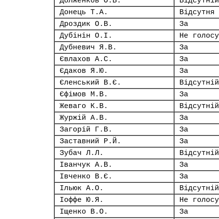
Долженков О.В.
Відсутній
Донець Т.А.
Відсутня
Дроздик О.В.
За
Дубінін О.І.
Не голосу
Дубневич Я.В.
За
Євлахов А.С.
За
Єдаков Я.Ю.
За
Єленський В.Є.
Відсутній
Єфімов М.В.
За
Жеваго К.В.
Відсутній
Журжій А.В.
За
Загорій Г.В.
За
Заставний Р.Й.
За
Зубач Л.Л.
Відсутній
Іванчук А.В.
За
Івченко В.Є.
За
Ільюк А.О.
Відсутній
Іоффе Ю.Я.
Не голосу
Іщенко В.О.
За