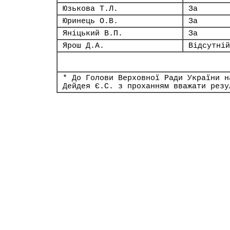
Юзькова Т.Л.
За
Юринець О.В.
За
Яніцький В.П.
За
Ярош Д.А.
Відсутній
* До Голови Верховної Ради України н
Дейдея Є.С. з проханням вважати резу