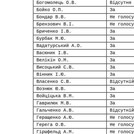
Богомолець О.В.
Відсутня
Бойко О.П.
За
Бондар В.В.
Не голосу
Брензович В.І.
Не голосу
Бриченко І.В.
За
Бурбак М.Ю.
За
Вадатурський А.О.
За
Васюник І.В.
За
Велікін О.М.
За
Висоцький С.В.
За
Вінник І.Ю.
За
Власенко С.В.
Відсутній
Вознюк Ю.В.
За
Войціцька В.М.
За
Гаврилюк М.В.
За
Гальченко А.В.
Відсутній
Геращенко А.Ю.
Не голосу
Герега О.В.
Не голосу
Гіршфельд А.М.
Не голосу