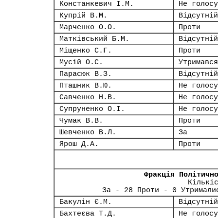
Констанкевич І.М.
Не голосу
Купрій В.М.
Відсутній
Марченко О.О.
Проти
Матківський Б.М.
Відсутній
Міщенко С.Г.
Проти
Мусій О.С.
Утримався
Парасюк В.З.
Відсутній
Пташник В.Ю.
Не голосу
Савченко Н.В.
Не голосу
Супруненко О.І.
Не голосу
Чумак В.В.
Проти
Шевченко В.Л.
За
Ярош Д.А.
Проти
Фракція Політичн
Кількі
За - 28 Проти - 0 Утримали
Бакулін Є.М.
Відсутній
Бахтеєва Т.Д.
Не голосу