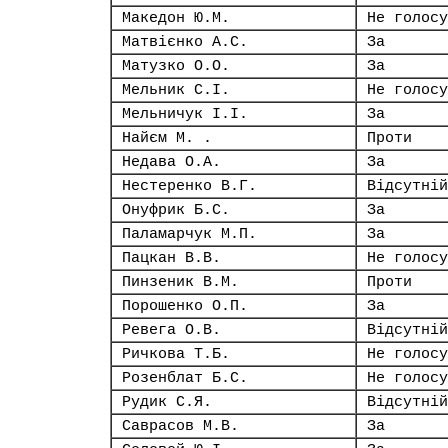
Македон Ю.М.
Не голосу
Матвієнко А.С.
За
Матузко О.О.
За
Мельник С.І.
Не голосу
Мельничук І.І.
За
Найєм М. .
Проти
Недава О.А.
За
Нестеренко В.Г.
Відсутній
Онуфрик Б.С.
За
Паламарчук М.П.
За
Пацкан В.В.
Не голосу
Пинзеник В.М.
Проти
Порошенко О.П.
За
Ревега О.В.
Відсутній
Ричкова Т.Б.
Не голосу
Розенблат Б.С.
Не голосу
Рудик С.Я.
Відсутній
Саврасов М.В.
За