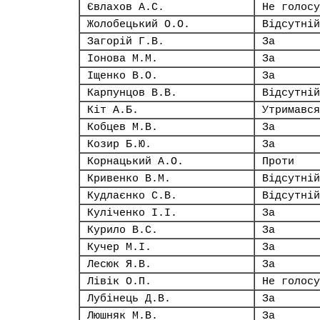
Євлахов А.С.
Не голосу
Жолобецький О.О.
Відсутній
Загорій Г.В.
За
Іонова М.М.
За
Іщенко В.О.
За
Карпунцов В.В.
Відсутній
Кіт А.Б.
Утримався
Кобцев М.В.
За
Козир Б.Ю.
За
Корнацький А.О.
Проти
Кривенко В.М.
Відсутній
Кудлаєнко С.В.
Відсутній
Куліченко І.І.
За
Курило В.С.
За
Кучер М.І.
За
Лесюк Я.В.
За
Лівік О.П.
Не голосу
Лубінець Д.В.
За
Люшняк М.В.
За