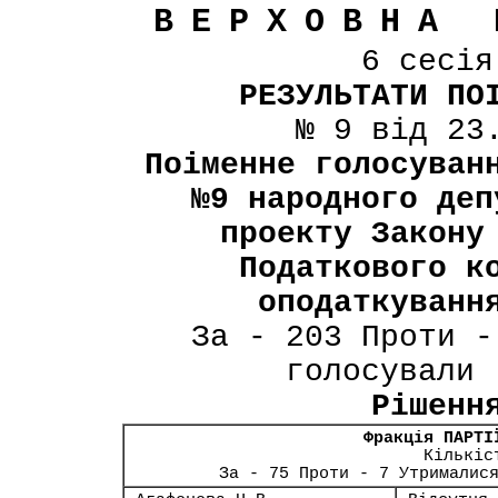
ВЕРХОВНА 
6 сесі
РЕЗУЛЬТАТИ ПО
№ 9 від 23
Поіменне голосуван
№9 народного деп
проекту Закону
Податкового к
оподаткуванн
За - 203 Проти -
голосували 
Рішенн
Фракція ПАРТІ
Кількіс
За - 75 Проти - 7 Утрималис