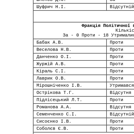
Шуфрич Н.І.
Відсутній
Фракція Політичної 
Кількі
За - 0 Проти - 18 Утримали
Бабак А.В.
Проти
Веселова Н.В.
Проти
Данченко О.І.
Проти
Журжій А.В.
Проти
Кіраль С.І.
Проти
Лаврик О.В.
Проти
Мірошніченко І.В.
Утримався
Острікова Т.Г.
Відсутня
Підлісецький Л.Т.
Проти
Романова А.А.
Відсутня
Семенченко С.І.
Відсутній
Сисоєнко І.В.
Проти
Соболєв Є.В.
Проти