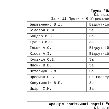
Група "П
Кількі
За - 11 Проти - 0 Утримали
Барвіненко В.Д.
Відсутній
Біловол О.М.
За
Бондар В.В.
За
Гуляєв В.О.
За
Ільюк А.О.
Відсутній
Кіссе А.І.
Відсутній
Кулініч О.І.
За
Мисик В.Ю.
За
Остапчук В.М.
За
Пресман О.С.
Не голосу
Хомутиннік В.Ю.
За
Шкіря І.М.
За
Фракція політичної партії "
Кількі