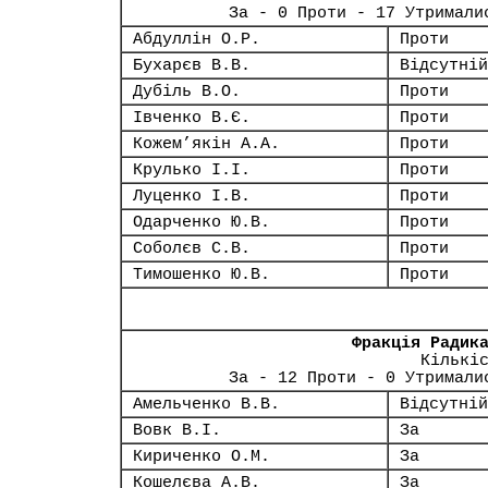
За - 0 Проти - 17 Утримали
Абдуллін О.Р.
Проти
Бухарєв В.В.
Відсутній
Дубіль В.О.
Проти
Івченко В.Є.
Проти
Кожем’якін А.А.
Проти
Крулько І.І.
Проти
Луценко І.В.
Проти
Одарченко Ю.В.
Проти
Соболєв С.В.
Проти
Тимошенко Ю.В.
Проти
Фракція Радик
Кількі
За - 12 Проти - 0 Утримали
Амельченко В.В.
Відсутній
Вовк В.І.
За
Кириченко О.М.
За
Кошелєва А.В.
За