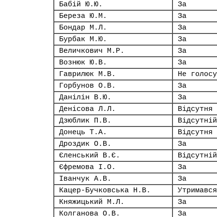
Бабій Ю.Ю.
За
Береза Ю.М.
За
Бондар М.Л.
За
Бурбак М.Ю.
За
Величкович М.Р.
За
Вознюк Ю.В.
За
Гаврилюк М.В.
Не голосу
Горбунов О.В.
За
Данілін В.Ю.
За
Денісова Л.Л.
Відсутня
Дзюблик П.В.
Відсутній
Донець Т.А.
Відсутня
Дроздик О.В.
За
Єленський В.Є.
Відсутній
Єфремова І.О.
За
Іванчук А.В.
За
Кацер-Бучковська Н.В.
Утримався
Княжицький М.Л.
За
Колганова О.В.
За