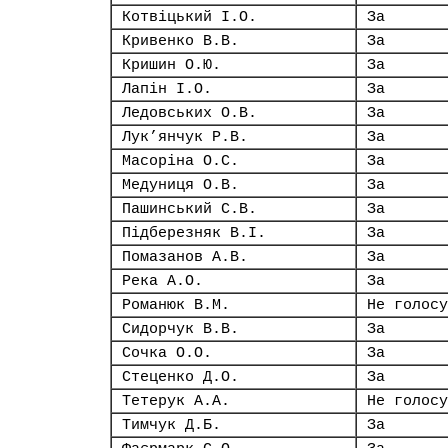
Котвіцький І.О.
За
Кривенко В.В.
За
Кришин О.Ю.
За
Лапін І.О.
За
Ледовських О.В.
За
Лук’янчук Р.В.
За
Масоріна О.С.
За
Медуниця О.В.
За
Пашинський С.В.
За
Підберезняк В.І.
За
Помазанов А.В.
За
Река А.О.
За
Романюк В.М.
Не голосу
Сидорчук В.В.
За
Сочка О.О.
За
Стеценко Д.О.
За
Тетерук А.А.
Не голосу
Тимчук Д.Б.
За