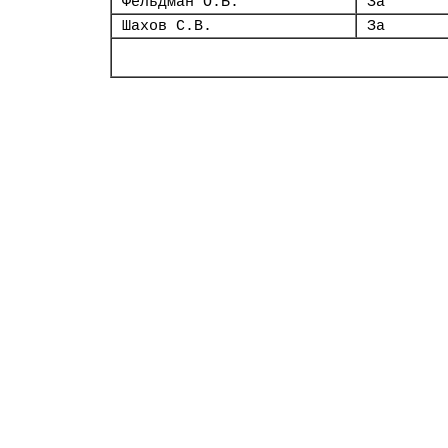
Фельдман О.Б.
За
Шахов С.В.
За