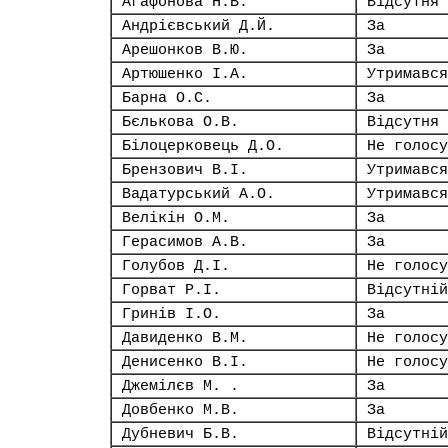
Агафонова Н.В.
Відсутня
Андрієвський Д.Й.
За
Арешонков В.Ю.
За
Артюшенко І.А.
Утримався
Барна О.С.
За
Бєлькова О.В.
Відсутня
Білоцерковець Д.О.
Не голосу
Брензович В.І.
Утримався
Вадатурський А.О.
Утримався
Велікін О.М.
За
Герасимов А.В.
За
Голубов Д.І.
Не голосу
Горват Р.І.
Відсутній
Гринів І.О.
За
Давиденко В.М.
Не голосу
Денисенко В.І.
Не голосу
Джемілєв М. .
За
Довбенко М.В.
За
Дубневич Б.В.
Відсутній