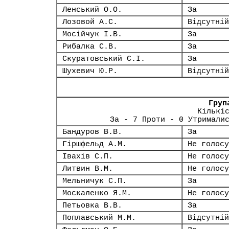
Ленський О.О.
За
Лозовой А.С.
Відсутній
Мосійчук І.В.
За
Рибалка С.В.
За
Скуратовський С.І.
За
Шухевич Ю.Р.
Відсутній
Груп
Кількі
За - 7 Проти - 0 Утримали
Бандуров В.В.
За
Гіршфельд А.М.
Не голосу
Івахів С.П.
Не голосу
Литвин В.М.
Не голосу
Мельничук С.П.
За
Москаленко Я.М.
Не голосу
Петьовка В.В.
За
Поплавський М.М.
Відсутній