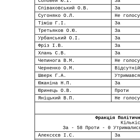
Соловей Ю.І.
За
Співаковський О.В.
За
Сугоняко О.Л.
Не голосу
Тіміш Г.І.
За
Третьяков О.Ю.
За
Урбанський О.І.
За
Фріз І.В.
За
Хлань С.В.
За
Чепинога В.М.
Не голосу
Черненко О.М.
Відсутній
Шверк Г.А.
Утримався
Южаніна Н.П.
За
Юринець О.В.
Проти
Яніцький В.П.
Не голосу
Фракція Політич
Кількі
За - 58 Проти - 0 Утрималис
Алексєєв І.С.
За