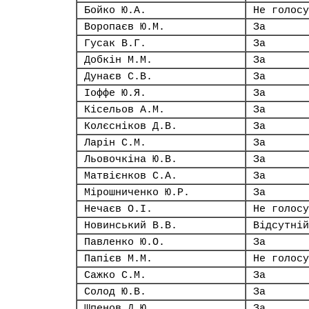
Бойко Ю.А.
Не голосу
Воропаєв Ю.М.
За
Гусак В.Г.
За
Добкін М.М.
За
Дунаєв С.В.
За
Іоффе Ю.Я.
За
Кісельов А.М.
За
Колєсніков Д.В.
За
Ларін С.М.
За
Льовочкіна Ю.В.
За
Матвієнков С.А.
За
Мірошниченко Ю.Р.
За
Нечаєв О.І.
Не голосу
Новинський В.В.
Відсутній
Павленко Ю.О.
За
Папієв М.М.
Не голосу
Сажко С.М.
За
Солод Ю.В.
За
Шпенов Д.Ю.
За