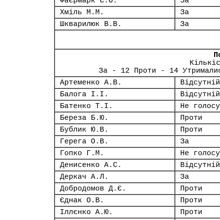
Фаєрмарк С.О.
За
Хміль М.М.
За
Шкварилюк В.В.
За
П
Кількі
За - 12 Проти - 14 Утримали
Артеменко А.В.
Відсутній
Балога І.І.
Відсутній
Батенко Т.І.
Не голосу
Береза Б.Ю.
Проти
Бублик Ю.В.
Проти
Герега О.В.
За
Гопко Г.М.
Не голосу
Денисенко А.С.
Відсутній
Деркач А.Л.
За
Добродомов Д.Є.
Проти
Єднак О.В.
Проти
Іллєнко А.Ю.
Проти