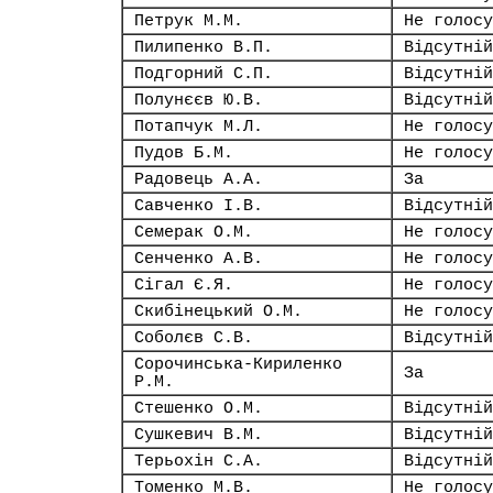
Петрук М.М.
Не голосу
Пилипенко В.П.
Відсутній
Подгорний С.П.
Відсутній
Полунєєв Ю.В.
Відсутній
Потапчук М.Л.
Не голосу
Пудов Б.М.
Не голосу
Радовець А.А.
За
Савченко І.В.
Відсутній
Семерак О.М.
Не голосу
Сенченко А.В.
Не голосу
Сігал Є.Я.
Не голосу
Скибінецький О.М.
Не голосу
Соболєв С.В.
Відсутній
Сорочинська-Кириленко
За
Р.М.
Стешенко О.М.
Відсутній
Сушкевич В.М.
Відсутній
Терьохін С.А.
Відсутній
Томенко М.В.
Не голосу