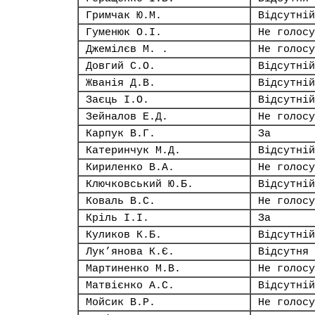
Гримчак Ю.М.
Відсутній
Гуменюк О.І.
Не голосу
Джемілєв М. .
Не голосу
Довгий С.О.
Відсутній
Жванія Д.В.
Відсутній
Заєць І.О.
Відсутній
Зейналов Е.Д.
Не голосу
Карпук В.Г.
За
Катеринчук М.Д.
Відсутній
Кириленко В.А.
Не голосу
Ключковський Ю.Б.
Відсутній
Коваль В.С.
Не голосу
Кріль І.І.
За
Куликов К.Б.
Відсутній
Лук’янова К.Є.
Відсутня
Мартиненко М.В.
Не голосу
Матвієнко А.С.
Відсутній
Мойсик В.Р.
Не голосу