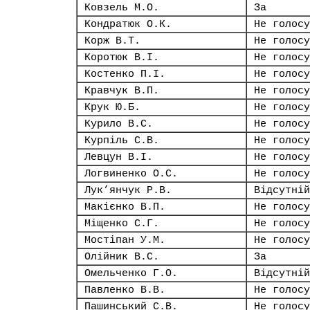
Ковзель М.О.
За
Кондратюк О.К.
Не голосу
Корж В.Т.
Не голосу
Коротюк В.І.
Не голосу
Костенко П.І.
Не голосу
Кравчук В.П.
Не голосу
Крук Ю.Б.
Не голосу
Курило В.С.
Не голосу
Курпіль С.В.
Не голосу
Левцун В.І.
Не голосу
Логвиненко О.С.
Не голосу
Лук’янчук Р.В.
Відсутній
Макієнко В.П.
Не голосу
Міщенко С.Г.
Не голосу
Мостіпан У.М.
Не голосу
Олійник В.С.
За
Омельченко Г.О.
Відсутній
Павленко В.В.
Не голосу
Пашинський С.В.
Не голосу