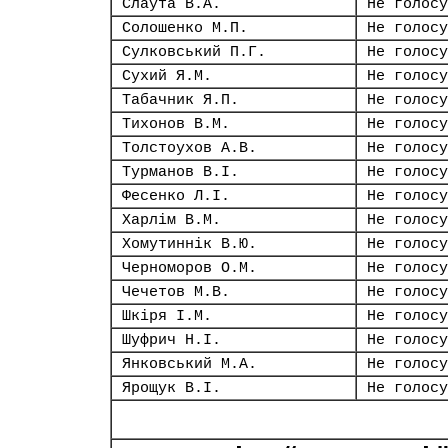
Слаута В.А.
Не голосу
Солошенко М.П.
Не голосу
Сулковський П.Г.
Не голосу
Сухий Я.М.
Не голосу
Табачник Я.П.
Не голосу
Тихонов В.М.
Не голосу
Толстоухов А.В.
Не голосу
Турманов В.І.
Не голосу
Фесенко Л.І.
Не голосу
Харлім В.М.
Не голосу
Хомутиннік В.Ю.
Не голосу
Черноморов О.М.
Не голосу
Чечетов М.В.
Не голосу
Шкіря І.М.
Не голосу
Шуфрич Н.І.
Не голосу
Янковський М.А.
Не голосу
Ярощук В.І.
Не голосу