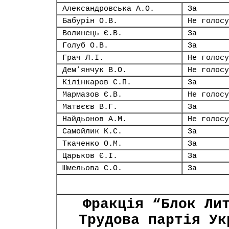
Александровська А.О.
За
Бабурін О.В.
Не голосу
Волинець Є.В.
За
Голуб О.В.
За
Грач Л.І.
Не голосу
Дем’янчук В.О.
Не голосу
Кілінкаров С.П.
За
Мармазов Є.В.
Не голосу
Матвєєв В.Г.
За
Найдьонов А.М.
Не голосу
Самойлик К.С.
За
Ткаченко О.М.
За
Царьков Є.І.
За
Шмельова С.О.
За
Фракція “Блок Ли
Трудова партія Ук