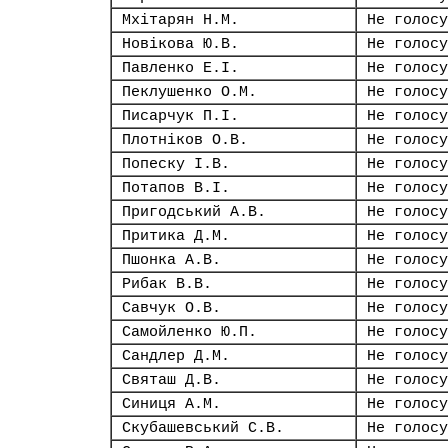
Мхітарян Н.М.
Не голосу
Новікова Ю.В.
Не голосу
Павленко Е.І.
Не голосу
Пеклушенко О.М.
Не голосу
Писарчук П.І.
Не голосу
Плотніков О.В.
Не голосу
Попеску І.В.
Не голосу
Потапов В.І.
Не голосу
Пригодський А.В.
Не голосу
Притика Д.М.
Не голосу
Пшонка А.В.
Не голосу
Рибак В.В.
Не голосу
Савчук О.В.
Не голосу
Самойленко Ю.П.
Не голосу
Сандлер Д.М.
Не голосу
Святаш Д.В.
Не голосу
Синиця А.М.
Не голосу
Скубашевський С.В.
Не голосу