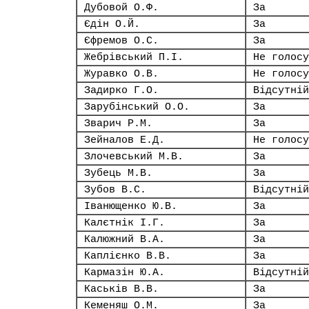
Дубовой О.Ф.
За
Єдін О.Й.
За
Єфремов О.С.
За
Жебрівський П.І.
Не голосу
Журавко О.В.
Не голосу
Задирко Г.О.
Відсутній
Зарубінський О.О.
За
Зварич Р.М.
За
Зейналов Е.Д.
Не голосу
Злочевський М.В.
За
Зубець М.В.
За
Зубов В.С.
Відсутній
Іванющенко Ю.В.
За
Калєтнік І.Г.
За
Калюжний В.А.
За
Каплієнко В.В.
За
Кармазін Ю.А.
Відсутній
Каськів В.В.
За
Кеменяш О.М.
За