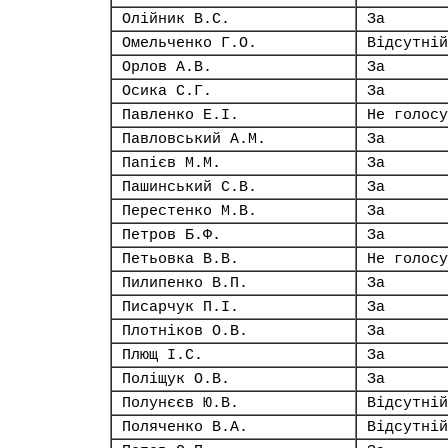
Олійник В.С.
За
Омельченко Г.О.
Відсутній
Орлов А.В.
За
Осика С.Г.
За
Павленко Е.І.
Не голосу
Павловський А.М.
За
Папієв М.М.
За
Пашинський С.В.
За
Перестенко М.В.
За
Петров Б.Ф.
За
Петьовка В.В.
Не голосу
Пилипенко В.П.
За
Писарчук П.І.
За
Плотніков О.В.
За
Плющ І.С.
За
Поліщук О.В.
За
Полунєєв Ю.В.
Відсутній
Поляченко В.А.
Відсутній