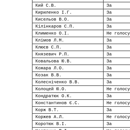
Кий С.В.
За
Кириленко І.Г.
За
Кисельов В.О.
За
Кілінкаров С.П.
За
Клименко О.І.
Не голосу
Клімов Л.М.
За
Клюєв С.П.
За
Князевич Р.П.
За
Ковальова Ю.В.
За
Кожара Л.О.
За
Козак В.В.
За
Колесніченко В.В.
За
Колоцей Ю.О.
Не голосу
Кондратюк О.К.
За
Константинов Є.С.
Не голосу
Корж В.Т.
За
Коржев А.Л.
Не голосу
Коротюк В.І.
За