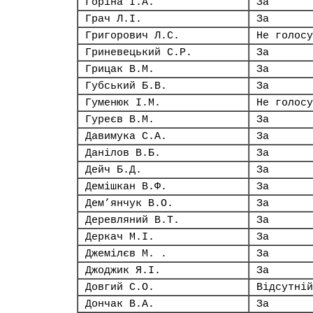
Горіна І.А.
За
Грач Л.І.
За
Григорович Л.С.
Не голосу
Гриневецький С.Р.
За
Грицак В.М.
За
Губський Б.В.
За
Гуменюк І.М.
Не голосу
Гуреєв В.М.
За
Давимука С.А.
За
Данілов В.Б.
За
Дейч Б.Д.
За
Демішкан В.Ф.
За
Дем’янчук В.О.
За
Деревляний В.Т.
За
Деркач М.І.
За
Джемілєв М. .
За
Джоджик Я.І.
За
Довгий С.О.
Відсутній
Дончак В.А.
За