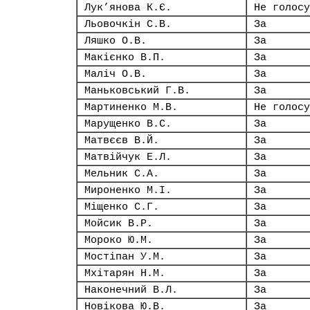
Лук’янова К.Є.
Не голосу
Льовочкін С.В.
За
Ляшко О.В.
За
Макієнко В.П.
За
Маліч О.В.
За
Маньковський Г.В.
За
Мартиненко М.В.
Не голосу
Марущенко В.С.
За
Матвєєв В.Й.
За
Матвійчук Е.Л.
За
Мельник С.А.
За
Мироненко М.І.
За
Міщенко С.Г.
За
Мойсик В.Р.
За
Мороко Ю.М.
За
Мостіпан У.М.
За
Мхітарян Н.М.
За
Наконечний В.Л.
За
Новікова Ю.В.
За