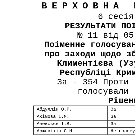
ВЕРХОВНА 
6 сесі
РЕЗУЛЬТАТИ ПО
№ 11 від 05
Поіменне голосува
про заходи щодо з
Климентієва (Уз
Республіці Кри
За - 354 Проти 
голосували 
Рішен
Абдуллін О.Р.
За
Акімова І.М.
За
Алексєєв І.В.
За
Аржевітін С.М.
Не голосу