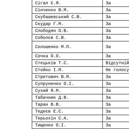
Сігал Є.Я.
За
Сінченко В.М.
За
Скубашевський С.В.
За
Скудар Г.М.
За
Слободян О.В.
За
Соболєв С.В.
За
Солошенко М.П.
За
Сочка О.О.
За
Стецьків Т.С.
Відсутній
Стойко І.М.
Не голосу
Стретович В.М.
За
Супруненко О.І.
За
Сухий Я.М.
За
Табачник Д.В.
За
Таран В.В.
За
Тедеєв Е.С.
За
Терьохін С.А.
За
Тищенко О.І.
За