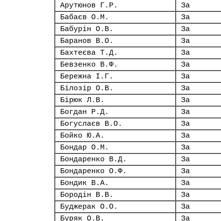
Арутюнов Г.Р.
За
Бабаєв О.М.
За
Бабурін О.В.
За
Баранов В.О.
За
Бахтеєва Т.Д.
За
Бевзенко В.Ф.
За
Бережна І.Г.
За
Білозір О.В.
За
Бірюк Л.В.
За
Богдан Р.Д.
За
Богуслаєв В.О.
За
Бойко Ю.А.
За
Бондар О.М.
За
Бондаренко В.Д.
За
Бондаренко О.Ф.
За
Бондик В.А.
За
Бородін В.В.
За
Буджерак О.О.
За
Буряк О.В.
За