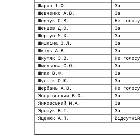
Шаров І.Ф.
За
Шевченко А.В.
За
Шевчук С.В.
Не голосу
Шенцев Д.О.
За
Шершун М.Х.
За
Шишкіна З.Л.
За
Шкіль А.В.
За
Шкутяк З.В.
Не голосу
Шмельова С.О.
За
Шпак В.Ф.
За
Шустік О.Ю.
За
Щербань А.В.
Не голосу
Яворівський В.О.
За
Янковський М.А.
За
Ярощук В.І.
За
Яценюк А.П.
Відсутній