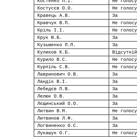
Костенко П.І.
Не голосу
Костусєв О.О.
Не голосу
Кравець А.В.
За
Кравчук В.П.
Не голосу
Кріль І.І.
Не голосу
Крук Ю.Б.
За
Кузьменко П.П.
За
Куликов К.Б.
Відсутній
Курило В.С.
Не голосу
Курпіль С.В.
Не голосу
Лавринович О.В.
За
Ландік В.І.
За
Лебедєв П.В.
За
Лелюк О.В.
За
Лєщинський О.О.
За
Литвин В.М.
Не голосу
Литвинов Л.Ф.
За
Логвиненко О.С.
За
Лукашук О.Г.
Не голосу