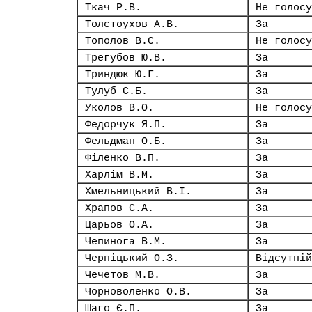
Ткач Р.В.
Не голосу
Толстоухов А.В.
За
Тополов В.С.
Не голосу
Трегубов Ю.В.
За
Триндюк Ю.Г.
За
Тулуб С.Б.
За
Уколов В.О.
Не голосу
Федорчук Я.П.
За
Фельдман О.Б.
За
Філенко В.П.
За
Харлім В.М.
За
Хмельницький В.І.
За
Храпов С.А.
За
Царьов О.А.
За
Чепинога В.М.
За
Черпіцький О.З.
Відсутній
Чечетов М.В.
За
Чорноволенко О.В.
За
Шаго Є.П.
За