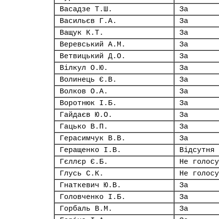
Васадзе Т.Ш.
За
Васильєв Г.А.
За
Ващук К.Т.
За
Веревський А.М.
За
Ветвицький Д.О.
За
Вілкул О.Ю.
За
Волинець Є.В.
За
Волков О.А.
За
Воротнюк І.Б.
За
Гайдаєв Ю.О.
За
Гацько В.П.
За
Герасимчук В.В.
За
Геращенко І.В.
Відсутня
Гєллєр Є.Б.
Не голосу
Глусь С.К.
Не голосу
Гнаткевич Ю.В.
За
Головченко І.Б.
За
Горбаль В.М.
За