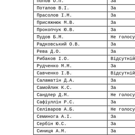
Попов О.П.
За
Потапов В.І.
За
Прасолов І.М.
За
Присяжнюк М.В.
За
Прокопчук Ю.В.
За
Пудов Б.М.
Не голосу
Радковський О.В.
За
Рева Д.О.
За
Рибаков І.О.
Відсутній
Рудченко М.М.
За
Савченко І.В.
Відсутній
Саламатін Д.А.
За
Самойлик К.С.
За
Сандлер Д.М.
Не голосу
Сафіуллін Р.С.
За
Селіваров А.Б.
Не голосу
Семинога А.І.
За
Сербін Ю.С.
За
Синиця А.М.
За