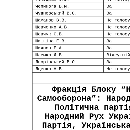
Чепинога В.М.
За
Чудновський В.О.
За
Шаманов В.В.
Не голосу
Шевченко А.В.
Не голосу
Шевчук С.В.
Не голосу
Шишкіна Е.В.
За
Шиянов Б.А.
За
Шлемко Д.В.
Відсутній
Яворівський В.О.
За
Яценко А.В.
Не голосу
Фракція Блоку “
Самооборона”: Наро
Політична парті
Народний Рух Укра
Партія, Українськ