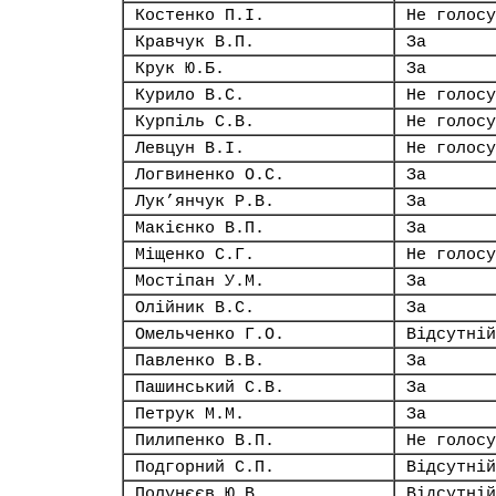
Костенко П.І.
Не голосу
Кравчук В.П.
За
Крук Ю.Б.
За
Курило В.С.
Не голосу
Курпіль С.В.
Не голосу
Левцун В.І.
Не голосу
Логвиненко О.С.
За
Лук’янчук Р.В.
За
Макієнко В.П.
За
Міщенко С.Г.
Не голосу
Мостіпан У.М.
За
Олійник В.С.
За
Омельченко Г.О.
Відсутній
Павленко В.В.
За
Пашинський С.В.
За
Петрук М.М.
За
Пилипенко В.П.
Не голосу
Подгорний С.П.
Відсутній
Полунєєв Ю.В.
Відсутній