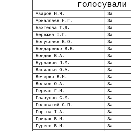
голосували
Азаров М.Я.
За
Аркаллаєв Н.Г.
За
Бахтеєва Т.Д.
За
Бережна І.Г.
За
Богуслаєв В.О.
За
Бондаренко В.В.
За
Бондик В.А.
За
Бурлаков П.М.
За
Васильєв О.А.
За
Вечерко В.М.
За
Волков О.А.
За
Герман Г.М.
За
Глазунов С.М.
За
Головатий С.П.
За
Горіна І.А.
За
Грицак В.М.
За
Гуреєв В.М.
За