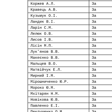
Коржев А.Л.
За
Кравець А.В.
За
Кузьмук О.І.
За
Ландик В.І.
За
Ларін С.М.
За
Лелюк О.В.
За
Лисов І.В.
За
Лісін М.П.
За
Лук’янов В.В.
За
Макеєнко В.В.
За
Мальцев В.О.
За
Матвійчук Е.Л.
За
Мирний І.М.
За
Мірошниченко Ю.Р.
За
Мороко Ю.М.
За
Мхітарян Н.М.
За
Новікова Ю.В.
За
Павленко Е.І.
За
Пеклушенко О.М.
За