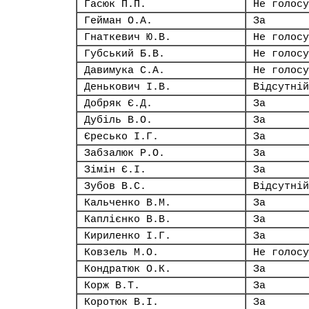
Гасюк П.П.
Не голосу
Гейман О.А.
За
Гнаткевич Ю.В.
Не голосу
Губський Б.В.
Не голосу
Давимука С.А.
Не голосу
Денькович І.В.
Відсутній
Добряк Є.Д.
За
Дубіль В.О.
За
Єресько І.Г.
За
Забзалюк Р.О.
За
Зімін Є.І.
За
Зубов В.С.
Відсутній
Кальченко В.М.
За
Каплієнко В.В.
За
Кириленко І.Г.
За
Ковзель М.О.
Не голосу
Кондратюк О.К.
За
Корж В.Т.
За
Коротюк В.І.
За