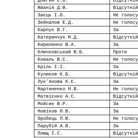
Довгий С.О.
Відсутній
Жванія Д.В.
Відсутній
Заєць І.О.
Не голосу
Зейналов Е.Д.
Не голосу
Карпук В.Г.
За
Катеринчук М.Д.
Відсутній
Кириленко В.А.
За
Ключковський Ю.Б.
Проти
Коваль В.С.
Не голосу
Кріль І.І.
За
Куликов К.Б.
Відсутній
Лук’янова К.Є.
За
Мартиненко М.В.
Не голосу
Матвієнко А.С.
Відсутній
Мойсик В.Р.
За
Новіков О.В.
За
Оробець Л.Ю.
Не голосу
Парубій А.В.
За
Плющ І.С.
Відсутній