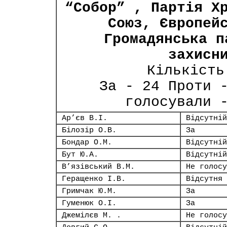
“Собор” , Партія Х
Союз, Європей
Громадянська п
захисн
Кількість
За - 24 Проти 
голосували 
Ар’єв В.І.
Відсутній
Білозір О.В.
За
Бондар О.М.
Відсутній
Бут Ю.А.
Відсутній
В’язівський В.М.
Не голосу
Геращенко І.В.
Відсутня
Гримчак Ю.М.
За
Гуменюк О.І.
За
Джемілєв М. .
Не голосу