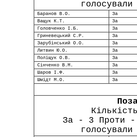
голосували
Баранов В.О.
За
Ващук К.Т.
За
Головченко І.Б.
За
Гриневецький С.Р.
За
Зарубінський О.О.
За
Литвин Ю.О.
За
Поліщук О.В.
За
Сінченко В.М.
За
Шаров І.Ф.
За
Шмідт М.О.
За
Поз
Кількіст
За - 3 Проти -
голосували