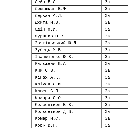
Дейч Б.Д.
За
Демішкан В.Ф.
За
Деркач А.Л.
За
Джига М.В.
За
Єдін О.Й.
За
Журавко О.В.
За
Звягільський Ю.Л.
За
Зубець М.В.
За
Іванющенко Ю.В.
За
Калюжний В.А.
За
Кий С.В.
За
Кінах А.К.
За
Клімов Л.М.
За
Клюєв С.П.
За
Кожара Л.О.
За
Колесніков Б.В.
За
Колєсніков Д.В.
За
Комар М.С.
За
Корж В.П.
За