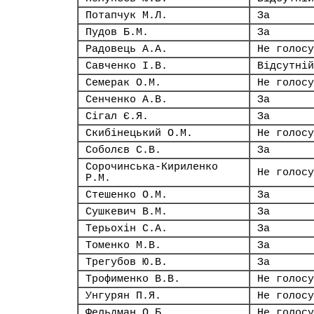
Потапчук М.Л.
За
Пудов Б.М.
За
Радовець А.А.
Не голосу
Савченко І.В.
Відсутній
Семерак О.М.
Не голосу
Сенченко А.В.
За
Сігал Є.Я.
За
Скибінецький О.М.
Не голосу
Соболєв С.В.
За
Сорочинська-Кириленко
Не голосу
Р.М.
Стешенко О.М.
За
Сушкевич В.М.
За
Терьохін С.А.
За
Томенко М.В.
За
Трегубов Ю.В.
За
Трофименко В.В.
Не голосу
Унгурян П.Я.
Не голосу
Фельдман О.Б.
Не голосу