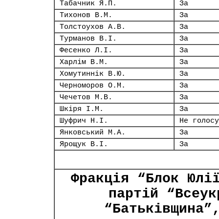
Табачник Я.П.
За
Тихонов В.М.
За
Толстоухов А.В.
За
Турманов В.І.
За
Фесенко Л.І.
За
Харлім В.М.
За
Хомутиннік В.Ю.
За
Черноморов О.М.
За
Чечетов М.В.
За
Шкіря І.М.
За
Шуфрич Н.І.
Не голосу
Янковський М.А.
За
Ярощук В.І.
За
Фракція “Блок Юлі
партій “Всеук
“Батьківщина”