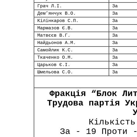
Грач Л.І.
За
Дем’янчук В.О.
За
Кілінкаров С.П.
За
Мармазов Є.В.
За
Матвєєв В.Г.
За
Найдьонов А.М.
За
Самойлик К.С.
За
Ткаченко О.М.
За
Царьков Є.І.
За
Шмельова С.О.
За
Фракція “Блок Ли
Трудова партія Ук
Кількість
За - 19 Проти 