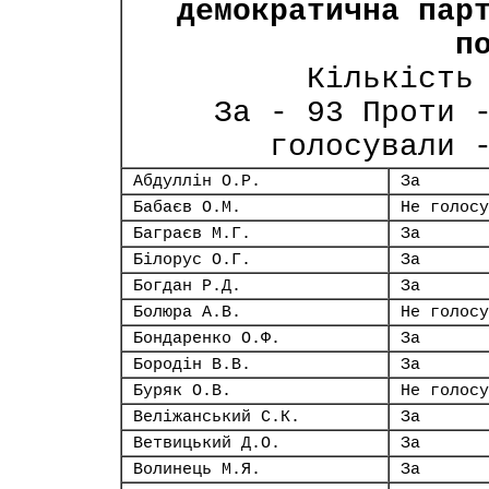
демократична пар
п
Кількість
За - 93 Проти 
голосували 
Абдуллін О.Р.
За
Бабаєв О.М.
Не голосу
Баграєв М.Г.
За
Білорус О.Г.
За
Богдан Р.Д.
За
Болюра А.В.
Не голосу
Бондаренко О.Ф.
За
Бородін В.В.
За
Буряк О.В.
Не голосу
Веліжанський С.К.
За
Ветвицький Д.О.
За
Волинець М.Я.
За