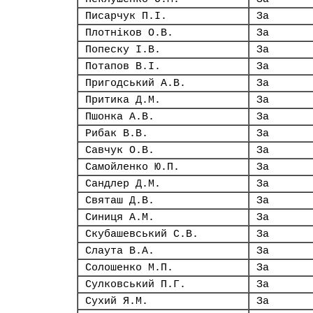
Писарчук П.І.
За
Плотніков О.В.
За
Попеску І.В.
За
Потапов В.І.
За
Пригодський А.В.
За
Притика Д.М.
За
Пшонка А.В.
За
Рибак В.В.
За
Савчук О.В.
За
Самойленко Ю.П.
За
Сандлер Д.М.
За
Святаш Д.В.
За
Синиця А.М.
За
Скубашевський С.В.
За
Слаута В.А.
За
Солошенко М.П.
За
Сулковський П.Г.
За
Сухий Я.М.
За