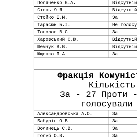
Поляченко В.А.
Відсутній
Стець Ю.Я.
Відсутній
Стойко І.М.
За
Тарасюк Б.І.
Не голосу
Тополов В.С.
За
Харовський С.Ю.
Відсутній
Шемчук В.В.
Відсутній
Ющенко П.А.
За
Фракція Комуніс
Кількість
За - 27 Проти 
голосували
Александровська А.О.
За
Бабурін О.В.
За
Волинець Є.В.
За
Голуб О.В.
За