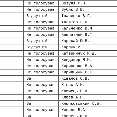
Не голосував
Зозуля Р.П.
Не голосував
Зубик В.В.
Відсутній
Іваненко В.Г.
Не голосував
Ілляшов Г.О.
Не голосував
Кальченко В.М.
Не голосував
Камчатний В.Г.
Відсутній
Каракай Ю.В.
Відсутній
Карпук В.Г.
Не голосував
Катеринчук М.Д.
Не голосував
Кендзьор Я.М.
Не голосував
Кириленко В.А.
Не голосував
Кирильчук Є.І.
За
Ківалов С.В.
Не голосував
Кінах А.К.
Не голосував
Климець П.А.
За
Клюєв А.П.
За
Ключковський Ю.Б.
Не голосував
Коваль В.С.
За
Ковзель М.О.