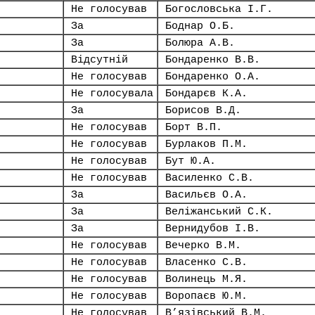
Не голосував
Богословська І.Г.
За
Боднар О.Б.
За
Болюра А.В.
Відсутній
Бондаренко В.В.
Не голосував
Бондаренко О.А.
Не голосувала
Бондарєв К.А.
За
Борисов В.Д.
Не голосував
Борт В.П.
Не голосував
Бурлаков П.М.
Не голосував
Бут Ю.А.
Не голосував
Василенко С.В.
За
Васильєв О.А.
За
Веліжанський С.К.
За
Вернидубов І.В.
Не голосував
Вечерко В.М.
Не голосував
Власенко С.В.
Не голосував
Волинець М.Я.
Не голосував
Воропаєв Ю.М.
Не голосував
В’язівський В.М.