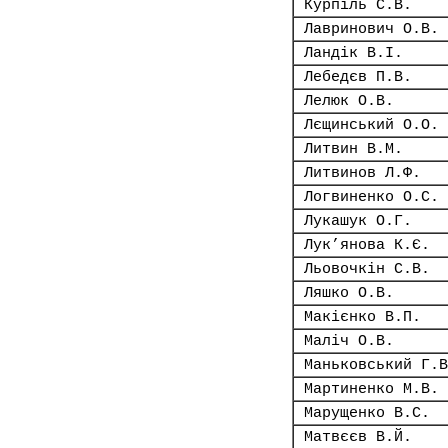
Курпіль С.В.
Лавринович О.В.
Ландік В.І.
Лебедєв П.В.
Лелюк О.В.
Лєщинський О.О.
Литвин В.М.
Литвинов Л.Ф.
Логвиненко О.С.
Лукашук О.Г.
Лук’янова К.Є.
Льовочкін С.В.
Ляшко О.В.
Макієнко В.П.
Маліч О.В.
Маньковський Г.В
Мартиненко М.В.
Марущенко В.С.
Матвєєв В.Й.