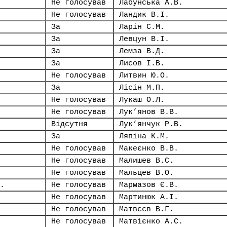
Не голосував
Лабунська А.В.
Не голосував
Ландик В.І.
За
Ларін С.М.
За
Левцун В.І.
За
Лемза В.Д.
За
Лисов І.В.
Не голосував
Литвин Ю.О.
За
Лісін М.П.
Не голосував
Лукаш О.Л.
Не голосував
Лук’янов В.В.
Відсутня
Лук’янчук Р.В.
За
Ляпіна К.М.
Не голосував
Макеєнко В.В.
Не голосував
Малишев В.С.
Не голосував
Мальцев В.О.
.
Не голосував
Мармазов Є.В.
Не голосував
Мартинюк А.І.
Не голосував
Матвєєв В.Г.
Не голосував
Матвієнко А.С.