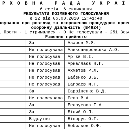
ЕРХОВНА РАДА УКРА
6 сесія 6 скликання
РЕЗУЛЬТАТИ ПОІМЕННОГО ГОЛОСУВАННЯ
№ 22 від 05.03.2010 12:41:48
осування про розгляд за скороченою процедурою прое
охоронну діяльність (№4824)
1 Проти - 1 Утрималися - 0 Не голосували - 251 Всь
Рішення прийнято
За
Азаров М.Я.
Не голосувала
Александровська А.О.
Не голосував
Ар’єв В.І.
Не голосував
Аркаллаєв Н.Г.
Не голосував
Ахметов Р.Л.
Не голосував
Бабенко В.Б.
Не голосував
Баграєв М.Г.
За
Барвіненко В.Д.
Не голосувала
Бевз В.А.
За
Белоусова І.А.
За
Білий О.П.
Відсутня
Білорус О.Г.
Не голосував
Бобильов О.Ф.