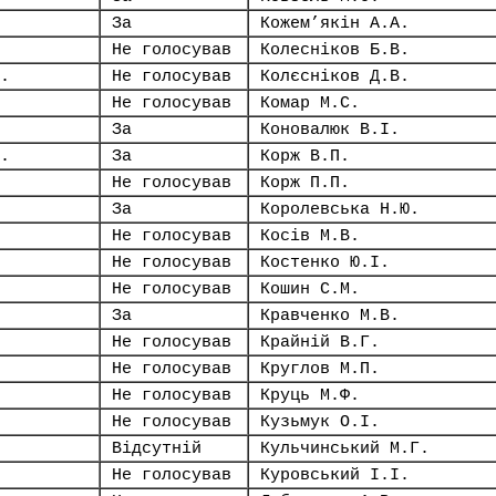
За
Кожем’якін А.А.
Не голосував
Колесніков Б.В.
.
Не голосував
Колєсніков Д.В.
Не голосував
Комар М.С.
За
Коновалюк В.І.
.
За
Корж В.П.
Не голосував
Корж П.П.
За
Королевська Н.Ю.
Не голосував
Косів М.В.
Не голосував
Костенко Ю.І.
Не голосував
Кошин С.М.
За
Кравченко М.В.
Не голосував
Крайній В.Г.
Не голосував
Круглов М.П.
Не голосував
Круць М.Ф.
Не голосував
Кузьмук О.І.
Відсутній
Кульчинський М.Г.
Не голосував
Куровський І.І.