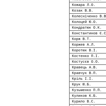
Кожара Л.О.
Козак В.В.
Колесніченко В.В
Колоцей Ю.О.
Кондратюк О.К.
Константинов Є.С
Корж В.Т.
Коржев А.Л.
Коротюк В.І.
Костенко П.І.
Костусєв О.О.
Кравець А.В.
Кравчук В.П.
Кріль І.І.
Крук Ю.Б.
Кузьменко П.П.
Куликов К.Б.
Курило В.С.