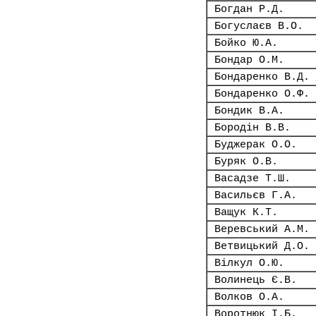
Богдан Р.Д.
Богуслаєв В.О.
Бойко Ю.А.
Бондар О.М.
Бондаренко В.Д.
Бондаренко О.Ф.
Бондик В.А.
Бородін В.В.
Буджерак О.О.
Буряк О.В.
Васадзе Т.Ш.
Васильєв Г.А.
Ващук К.Т.
Веревський А.М.
Ветвицький Д.О.
Вілкул О.Ю.
Волинець Є.В.
Волков О.А.
Воротнюк І.Б.