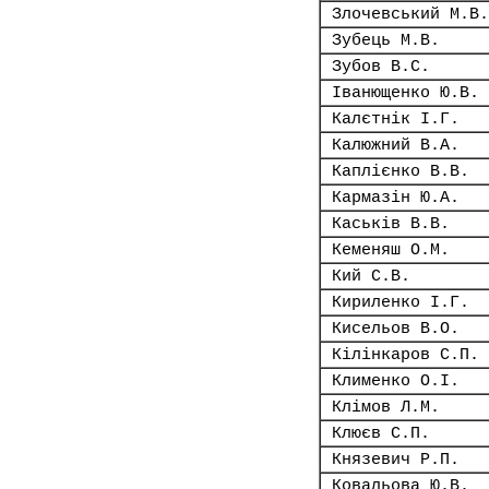
Злочевський М.В.
Зубець М.В.
Зубов В.С.
Іванющенко Ю.В.
Калєтнік І.Г.
Калюжний В.А.
Каплієнко В.В.
Кармазін Ю.А.
Каськів В.В.
Кеменяш О.М.
Кий С.В.
Кириленко І.Г.
Кисельов В.О.
Кілінкаров С.П.
Клименко О.І.
Клімов Л.М.
Клюєв С.П.
Князевич Р.П.
Ковальова Ю.В.