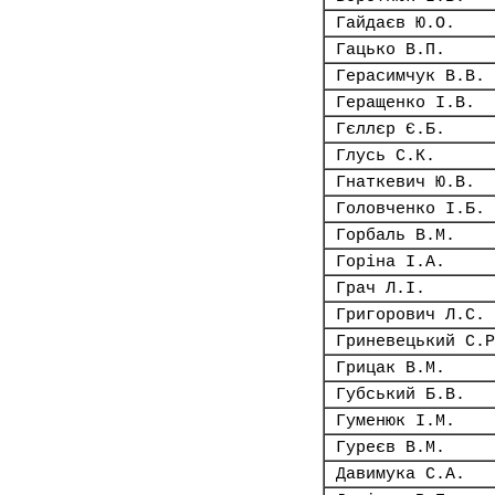
Гайдаєв Ю.О.
Гацько В.П.
Герасимчук В.В.
Геращенко І.В.
Гєллєр Є.Б.
Глусь С.К.
Гнаткевич Ю.В.
Головченко І.Б.
Горбаль В.М.
Горіна І.А.
Грач Л.І.
Григорович Л.С.
Гриневецький С.Р
Грицак В.М.
Губський Б.В.
Гуменюк І.М.
Гуреєв В.М.
Давимука С.А.