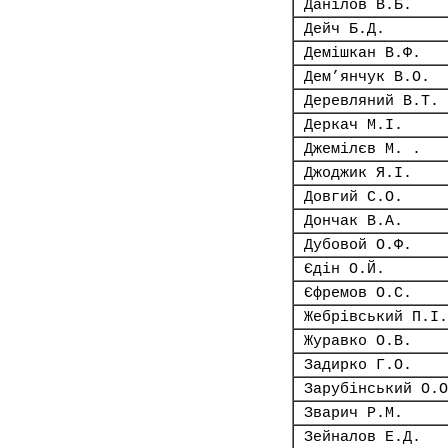
Данілов В.Б.
Дейч Б.Д.
Демішкан В.Ф.
Дем’янчук В.О.
Деревляний В.Т.
Деркач М.І.
Джемілєв М. .
Джоджик Я.І.
Довгий С.О.
Дончак В.А.
Дубовой О.Ф.
Єдін О.Й.
Єфремов О.С.
Жебрівський П.І.
Журавко О.В.
Задирко Г.О.
Зарубінський О.О
Зварич Р.М.
Зейналов Е.Д.