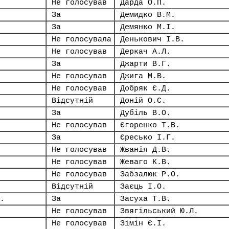
Не голосував
Дарда О.П.
За
Демидко В.М.
За
Демянко М.І.
Не голосувала
Денькович І.В.
Не голосував
Деркач А.Л.
За
Джарти В.Г.
Не голосував
Джига М.В.
Не голосував
Добряк Є.Д.
Відсутній
Доній О.С.
За
Дубіль В.О.
Не голосував
Єгоренко Т.В.
За
Єресько І.Г.
Не голосував
Жванія Д.В.
Не голосував
Жеваго К.В.
Не голосував
Забзалюк Р.О.
Відсутній
Заєць І.О.
.
За
Засуха Т.В.
Не голосував
Звягільський Ю.Л.
Не голосував
Зімін Є.І.