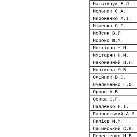
Матвійчук Е.Л.
Мельник С.А.
Мироненко М.І.
Міщенко С.Г.
Мойсик В.Р.
Мороко Ю.М.
Мостіпан У.М.
Мхітарян Н.М.
Наконечний В.Л.
Новікова Ю.В.
Олійник В.С.
Омельченко Г.О.
Орлов А.В.
Осика С.Г.
Павленко Е.І.
Павловський А.М.
Папієв М.М.
Пашинський С.В.
Перестенко М.В.