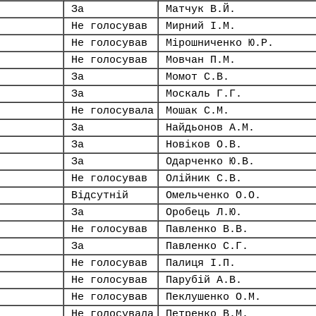
За
Матчук В.Й.
Не голосував
Мирний І.М.
Не голосував
Мірошниченко Ю.Р.
Не голосував
Мовчан П.М.
За
Момот С.В.
За
Москаль Г.Г.
Не голосувала
Мошак С.М.
За
Найдьонов А.М.
За
Новіков О.В.
За
Одарченко Ю.В.
Не голосував
Олійник С.В.
Відсутній
Омельченко О.О.
За
Оробець Л.Ю.
Не голосував
Павленко В.В.
За
Павленко С.Г.
Не голосував
Палиця І.П.
Не голосував
Парубій А.В.
Не голосував
Пеклушенко О.М.
Не голосувала
Петренко В.М.