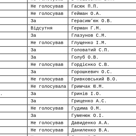
Не голосував
Гасюк П.П.
Не голосував
Гейман О.А.
За
Герасим’юк О.В.
Відсутня
Герман Г.М.
За
Глазунов С.М.
Не голосував
Глущенко І.М.
За
Головатий С.П.
За
Голуб О.В.
Не голосував
Гордієнко С.В.
За
Горошкевич О.С.
Не голосував
Гривковський В.О.
Не голосувала
Гримчак Ю.М.
.
За
Гринів І.О.
За
Гриценко А.С.
Не голосував
Гудима О.М.
За
Гуменюк О.І.
Не голосував
Давиденко А.А.
Не голосував
Даниленко В.А.