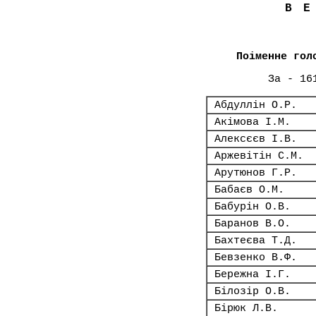
В
Поіменне гол
За - 16
Абдуллін О.Р.
Акімова І.М.
Алексєєв І.В.
Аржевітін С.М.
Арутюнов Г.Р.
Бабаєв О.М.
Бабурін О.В.
Баранов В.О.
Бахтеєва Т.Д.
Бевзенко В.Ф.
Бережна І.Г.
Білозір О.В.
Бірюк Л.В.