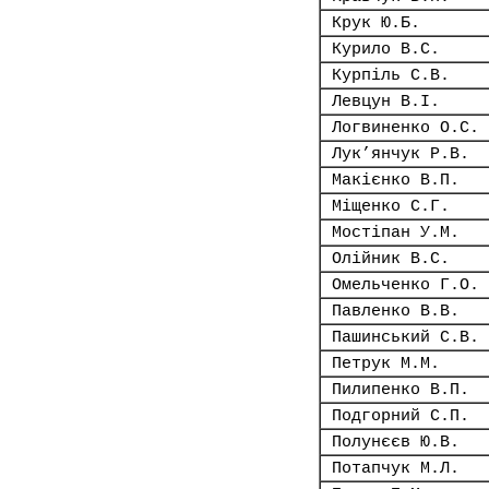
Крук Ю.Б.
Курило В.С.
Курпіль С.В.
Левцун В.І.
Логвиненко О.С.
Лук’янчук Р.В.
Макієнко В.П.
Міщенко С.Г.
Мостіпан У.М.
Олійник В.С.
Омельченко Г.О.
Павленко В.В.
Пашинський С.В.
Петрук М.М.
Пилипенко В.П.
Подгорний С.П.
Полунєєв Ю.В.
Потапчук М.Л.