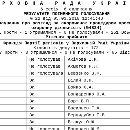
ЕРХОВНА РАДА УКРА
6 сесія 6 скликання
РЕЗУЛЬТАТИ ПОІМЕННОГО ГОЛОСУВАННЯ
№ 22 від 05.03.2010 12:41:48
осування про розгляд за скороченою процедурою прое
охоронну діяльність (№4824)
1 Проти - 1 Утрималися - 0 Не голосували - 251 Всь
Рішення прийнято
Фракція Партії регіонів у Верховній Раді України
Кількість депутатів - 172
7 Проти - 0 Утрималися - 0 Не голосували - 65 Відс
Не голосував
Акімова І.М.
Не голосував
Ахметов Р.Л.
Не голосувала
Бевзенко В.Ф.
За
Білий О.П.
За
Бойко Ю.А.
За
Бондаренко О.А.
За
Борт В.П.
За
Васильєв Г.А.
За
Вернидубов І.В.
За
Вілкул О.Ю.
Не голосував
Воропаєв Ю.М.