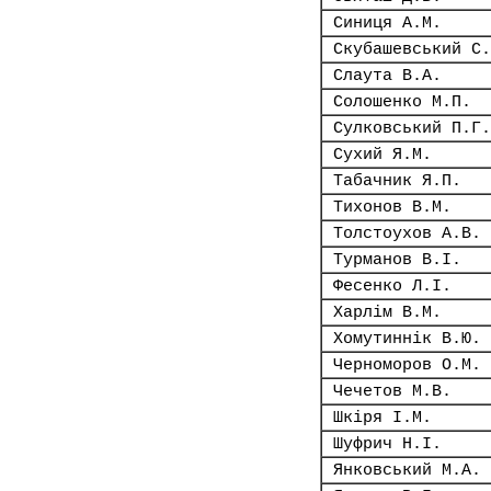
Синиця А.М.
Скубашевський С.
Слаута В.А.
Солошенко М.П.
Сулковський П.Г.
Сухий Я.М.
Табачник Я.П.
Тихонов В.М.
Толстоухов А.В.
Турманов В.І.
Фесенко Л.І.
Харлім В.М.
Хомутиннік В.Ю.
Черноморов О.М.
Чечетов М.В.
Шкіря І.М.
Шуфрич Н.І.
Янковський М.А.