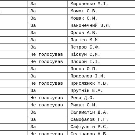
За
Мироненко М.І.
.
За
Момот С.В.
За
Мошак С.М.
За
Наконечний В.Л.
За
Орлов А.В.
За
Папієв М.М.
За
Петров Б.Ф.
Не голосував
Піскун С.М.
Не голосував
Плохой І.І.
За
Попов О.П.
За
Прасолов І.М.
Не голосував
Присяжнюк М.В.
За
Прутнік Е.А.
Не голосував
Рева Д.О.
Не голосував
Рижук С.М.
За
Саламатін Д.А.
За
Самофалов Г.Г.
За
Сафіуллін Р.С.
Не голосував
Селіваров А.Б.