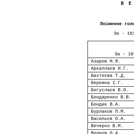
В
Поіменне гол
За - 16
За - 10
Азаров М.Я.
Аркаллаєв Н.Г.
Бахтеєва Т.Д.
Бережна І.Г.
Богуслаєв В.О.
Бондаренко В.В.
Бондик В.А.
Бурлаков П.М.
Васильєв О.А.
Вечерко В.М.
Волков О.А.