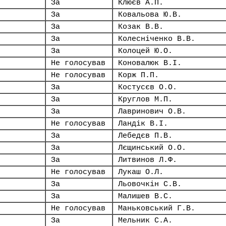
За
Клюєв А.П.
За
Ковальова Ю.В.
За
Козак В.В.
За
Колесніченко В.В.
За
Колоцей Ю.О.
Не голосував
Коновалюк В.І.
Не голосував
Корж П.П.
За
Костусєв О.О.
За
Круглов М.П.
За
Лавринович О.В.
Не голосував
Ландік В.І.
За
Лебедєв П.В.
За
Лєщинський О.О.
За
Литвинов Л.Ф.
Не голосував
Лукаш О.Л.
За
Льовочкін С.В.
За
Малишев В.С.
Не голосував
Маньковський Г.В.
За
Мельник С.А.