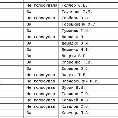
Не голосувала
Гєллєр Є.Б.
За
Глущенко І.М.
Не голосував
Горбаль В.М.
За
Горошкевич О.С.
За
Гуменюк І.М.
Не голосував
Дарда О.П.
За
Демидко В.М.
За
Демянко М.І.
За
Джарти В.Г.
За
Єгоренко Т.В.
За
Єфремов О.С.
Не голосував
Засуха Т.В.
.
Не голосував
Злочевський М.В.
Не голосував
Зубик В.В.
Не голосував
Ілляшов Г.О.
Не голосував
Каракай Ю.В.
Не голосував
Ківалов С.В.
За
Климець П.А.