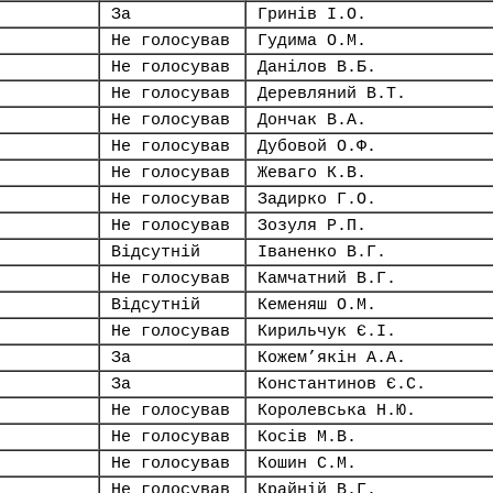
За
Гринів І.О.
Не голосував
Гудима О.М.
Не голосував
Данілов В.Б.
Не голосував
Деревляний В.Т.
Не голосував
Дончак В.А.
Не голосував
Дубовой О.Ф.
Не голосував
Жеваго К.В.
Не голосував
Задирко Г.О.
Не голосував
Зозуля Р.П.
Відсутній
Іваненко В.Г.
Не голосував
Камчатний В.Г.
Відсутній
Кеменяш О.М.
Не голосував
Кирильчук Є.І.
За
Кожем’якін А.А.
За
Константинов Є.С.
Не голосував
Королевська Н.Ю.
Не голосував
Косів М.В.
Не голосував
Кошин С.М.
Не голосував
Крайній В.Г.