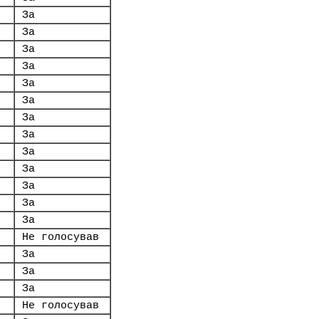
За
За
За
За
За
За
За
За
За
За
За
За
За
Не голосував
За
За
За
Не голосував