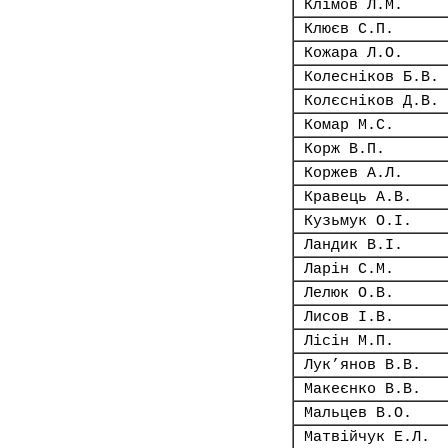
Клімов Л.М.
Клюєв С.П.
Кожара Л.О.
Колесніков Б.В.
Колєсніков Д.В.
Комар М.С.
Корж В.П.
Коржев А.Л.
Кравець А.В.
Кузьмук О.І.
Ландик В.І.
Ларін С.М.
Лелюк О.В.
Лисов І.В.
Лісін М.П.
Лук’янов В.В.
Макеєнко В.В.
Мальцев В.О.
Матвійчук Е.Л.