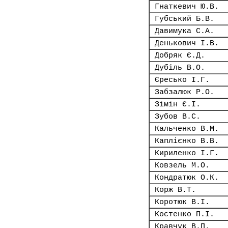
Гнаткевич Ю.В.
Губський Б.В.
Давимука С.А.
Денькович І.В.
Добряк Є.Д.
Дубіль В.О.
Єресько І.Г.
Забзалюк Р.О.
Зімін Є.І.
Зубов В.С.
Кальченко В.М.
Каплієнко В.В.
Кириленко І.Г.
Ковзель М.О.
Кондратюк О.К.
Корж В.Т.
Коротюк В.І.
Костенко П.І.
Кравчук В.П.