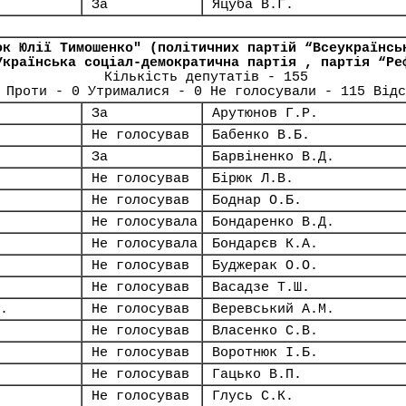
За
Яцуба В.Г.
ок Юлії Тимошенко" (політичних партій “Всеукраїнсь
Українська соціал-демократична партія , партія “Ре
Кількість депутатів - 155
 Проти - 0 Утрималися - 0 Не голосували - 115 Відс
За
Арутюнов Г.Р.
Не голосував
Бабенко В.Б.
За
Барвіненко В.Д.
Не голосував
Бірюк Л.В.
Не голосував
Боднар О.Б.
Не голосувала
Бондаренко В.Д.
Не голосувала
Бондарєв К.А.
Не голосував
Буджерак О.О.
Не голосував
Васадзе Т.Ш.
.
Не голосував
Веревський А.М.
Не голосував
Власенко С.В.
Не голосував
Воротнюк І.Б.
Не голосував
Гацько В.П.
Не голосував
Глусь С.К.