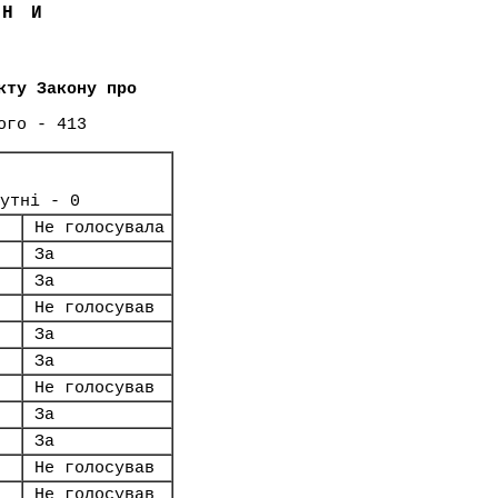
ЇНИ
кту Закону про
ого - 413
утні - 0
Не голосувала
За
За
Не голосував
За
За
Не голосував
За
За
Не голосував
Не голосував