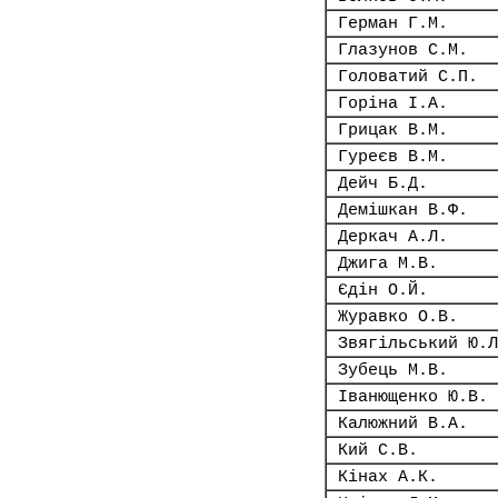
Герман Г.М.
Глазунов С.М.
Головатий С.П.
Горіна І.А.
Грицак В.М.
Гуреєв В.М.
Дейч Б.Д.
Демішкан В.Ф.
Деркач А.Л.
Джига М.В.
Єдін О.Й.
Журавко О.В.
Звягільський Ю.Л
Зубець М.В.
Іванющенко Ю.В.
Калюжний В.А.
Кий С.В.
Кінах А.К.