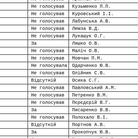
Не голосував
Кузьменко П.П.
Не голосував
Куровський І.І.
Не голосував
Лабунська А.В.
Не голосував
Лемза В.Д.
Не голосував
Лукашук О.Г.
За
Ляшко О.В.
Не голосував
Маліч О.В.
Не голосував
Мовчан П.М.
Не голосувала
Одарченко Ю.В.
Не голосував
Олійник С.В.
Відсутній
Осика С.Г.
Не голосував
Павловський А.М.
Не голосував
Петренко В.М.
Не голосував
Пєрєдєрій В.Г.
За
Писаренко В.В.
Не голосував
Полохало В.І.
Відсутній
Портнов А.В.
За
Прокопчук Ю.В.