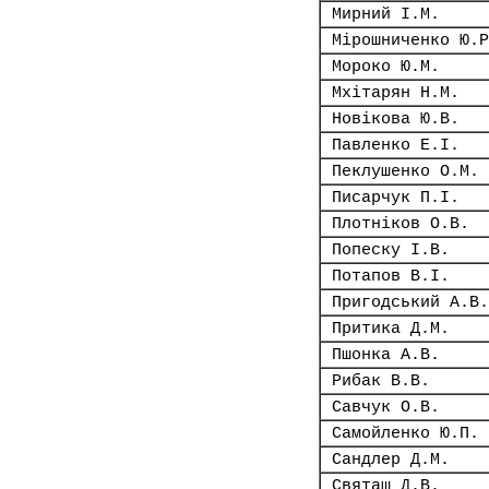
Мирний І.М.
Мірошниченко Ю.Р
Мороко Ю.М.
Мхітарян Н.М.
Новікова Ю.В.
Павленко Е.І.
Пеклушенко О.М.
Писарчук П.І.
Плотніков О.В.
Попеску І.В.
Потапов В.І.
Пригодський А.В.
Притика Д.М.
Пшонка А.В.
Рибак В.В.
Савчук О.В.
Самойленко Ю.П.
Сандлер Д.М.
Святаш Д.В.