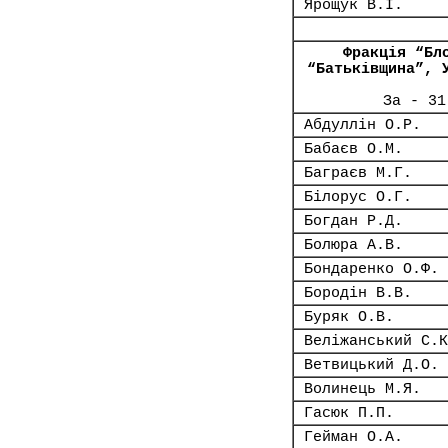
Ярощук В.І.
Фракція “Бл
“Батьківщина”, 
За - 31
Абдуллін О.Р.
Бабаєв О.М.
Баграєв М.Г.
Білорус О.Г.
Богдан Р.Д.
Болюра А.В.
Бондаренко О.Ф.
Бородін В.В.
Буряк О.В.
Веліжанський С.К
Ветвицький Д.О.
Волинець М.Я.
Гасюк П.П.
Гейман О.А.