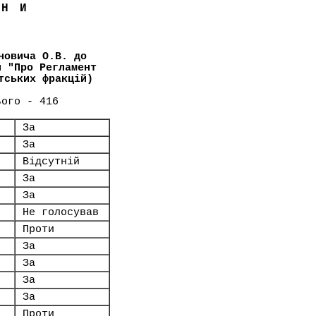
ЇНИ
новича О.В. до
и "Про Регламент
тських фракцій)
ього - 416
За
За
Відсутній
За
За
Не голосував
Проти
За
За
За
За
Проти