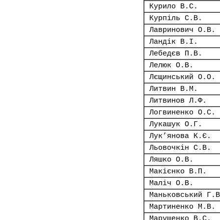
Курило В.С.
Курпіль С.В.
Лавринович О.В.
Ландік В.І.
Лебедєв П.В.
Лелюк О.В.
Лєщинський О.О.
Литвин В.М.
Литвинов Л.Ф.
Логвиненко О.С.
Лукашук О.Г.
Лук’янова К.Є.
Льовочкін С.В.
Ляшко О.В.
Макієнко В.П.
Маліч О.В.
Маньковський Г.В
Мартиненко М.В.
Марущенко В.С.