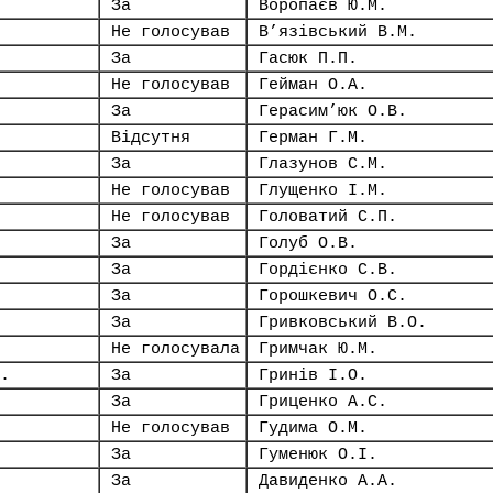
За
Воропаєв Ю.М.
Не голосував
В’язівський В.М.
За
Гасюк П.П.
Не голосував
Гейман О.А.
За
Герасим’юк О.В.
Відсутня
Герман Г.М.
За
Глазунов С.М.
Не голосував
Глущенко І.М.
Не голосував
Головатий С.П.
За
Голуб О.В.
За
Гордієнко С.В.
За
Горошкевич О.С.
За
Гривковський В.О.
Не голосувала
Гримчак Ю.М.
.
За
Гринів І.О.
За
Гриценко А.С.
Не голосував
Гудима О.М.
За
Гуменюк О.І.
За
Давиденко А.А.