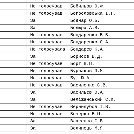
Не голосував
Бобильов О.Ф.
Не голосував
Богословська І.Г.
За
Боднар О.Б.
За
Болюра А.В.
Не голосував
Бондаренко В.В.
Не голосував
Бондаренко О.А.
Не голосувала
Бондарєв К.А.
За
Борисов В.Д.
Не голосував
Борт В.П.
Не голосував
Бурлаков П.М.
Не голосував
Бут Ю.А.
Не голосував
Василенко С.В.
За
Васильєв О.А.
За
Веліжанський С.К.
Не голосував
Вернидубов І.В.
Не голосував
Вечерко В.М.
За
Власенко С.В.
За
Волинець М.Я.