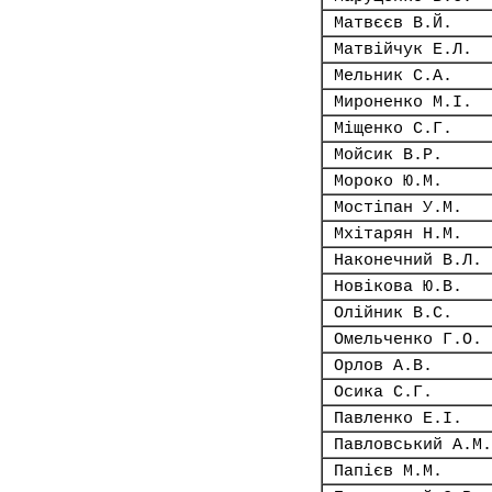
Матвєєв В.Й.
Матвійчук Е.Л.
Мельник С.А.
Мироненко М.І.
Міщенко С.Г.
Мойсик В.Р.
Мороко Ю.М.
Мостіпан У.М.
Мхітарян Н.М.
Наконечний В.Л.
Новікова Ю.В.
Олійник В.С.
Омельченко Г.О.
Орлов А.В.
Осика С.Г.
Павленко Е.І.
Павловський А.М.
Папієв М.М.