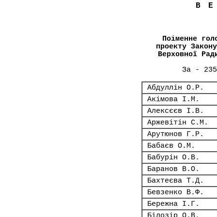
В
Поіменне гол
проекту Закону
Верховної Рад
За - 235
Абдуллін О.Р.
Акімова І.М.
Алексєєв І.В.
Аржевітін С.М.
Арутюнов Г.Р.
Бабаєв О.М.
Бабурін О.В.
Баранов В.О.
Бахтеєва Т.Д.
Бевзенко В.Ф.
Бережна І.Г.
Білозір О.В.