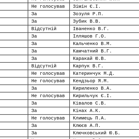
Не голосував
Зімін Є.І.
За
Зозуля Р.П.
За
Зубик В.В.
Відсутній
Іваненко В.Г.
За
Ілляшов Г.О.
За
Кальченко В.М.
За
Камчатний В.Г.
За
Каракай Ю.В.
Відсутній
Карпук В.Г.
Не голосував
Катеринчук М.Д.
Не голосував
Кендзьор Я.М.
За
Кириленко В.А.
Не голосував
Кирильчук Є.І.
За
Ківалов С.В.
За
Кінах А.К.
Не голосував
Климець П.А.
За
Клюєв А.П.
За
Ключковський Ю.Б.