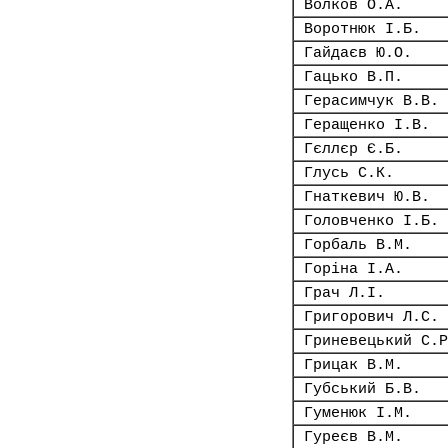
Волков О.А.
Воротнюк І.Б.
Гайдаєв Ю.О.
Гацько В.П.
Герасимчук В.В.
Геращенко І.В.
Гєллєр Є.Б.
Глусь С.К.
Гнаткевич Ю.В.
Головченко І.Б.
Горбаль В.М.
Горіна І.А.
Грач Л.І.
Григорович Л.С.
Гриневецький С.Р
Грицак В.М.
Губський Б.В.
Гуменюк І.М.
Гуреєв В.М.