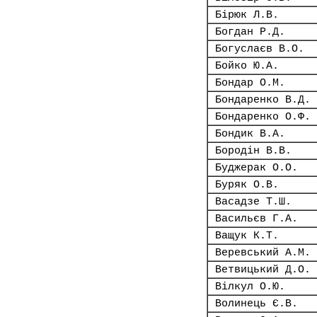
Бірюк Л.В.
Богдан Р.Д.
Богуслаєв В.О.
Бойко Ю.А.
Бондар О.М.
Бондаренко В.Д.
Бондаренко О.Ф.
Бондик В.А.
Бородін В.В.
Буджерак О.О.
Буряк О.В.
Васадзе Т.Ш.
Васильєв Г.А.
Ващук К.Т.
Веревський А.М.
Ветвицький Д.О.
Вілкул О.Ю.
Волинець Є.В.