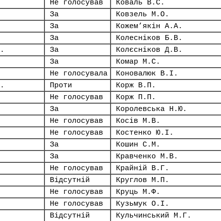
Не голосував
Коваль В.С.
За
Ковзель М.О.
За
Кожем’якін А.А.
За
Колесніков Б.В.
.
За
Колєсніков Д.В.
За
Комар М.С.
Не голосувала
Коновалюк В.І.
.
Проти
Корж В.П.
Не голосував
Корж П.П.
За
Королевська Н.Ю.
Не голосував
Косів М.В.
Не голосував
Костенко Ю.І.
За
Кошин С.М.
За
Кравченко М.В.
Не голосував
Крайній В.Г.
Відсутній
Круглов М.П.
Не голосував
Круць М.Ф.
Не голосував
Кузьмук О.І.
Відсутній
Кульчинський М.Г.