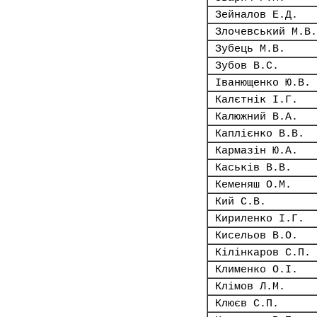
Зейналов Е.Д.
Злочевський М.В.
Зубець М.В.
Зубов В.С.
Іванющенко Ю.В.
Калєтнік І.Г.
Калюжний В.А.
Каплієнко В.В.
Кармазін Ю.А.
Каськів В.В.
Кеменяш О.М.
Кий С.В.
Кириленко І.Г.
Кисельов В.О.
Кілінкаров С.П.
Клименко О.І.
Клімов Л.М.
Клюєв С.П.