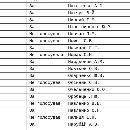
За
Матвієнко А.С.
За
Матчук В.Й.
За
Мирний І.М.
За
Мірошниченко Ю.Р.
Не голосував
Мовчан П.М.
Не голосував
Момот С.В.
За
Москаль Г.Г.
Не голосувала
Мошак С.М.
За
Найдьонов А.М.
За
Новіков О.В.
За
Одарченко Ю.В.
Не голосував
Олійник С.В.
За
Омельченко О.О.
За
Оробець Л.Ю.
Не голосував
Павленко В.В.
За
Павленко С.Г.
Не голосував
Палиця І.П.
За
Парубій А.В.