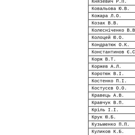
Князевич Р.П.
Ковальова Ю.В.
Кожара Л.О.
Козак В.В.
Колесніченко В.В
Колоцей Ю.О.
Кондратюк О.К.
Константинов Є.С
Корж В.Т.
Коржев А.Л.
Коротюк В.І.
Костенко П.І.
Костусєв О.О.
Кравець А.В.
Кравчук В.П.
Кріль І.І.
Крук Ю.Б.
Кузьменко П.П.
Куликов К.Б.