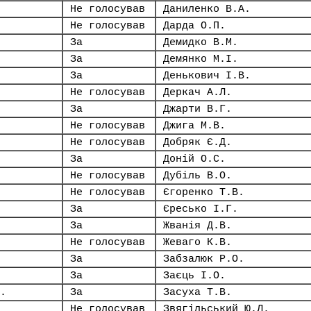
Не голосував
Даниленко В.А.
Не голосував
Дарда О.П.
За
Демидко В.М.
За
Демянко М.І.
За
Денькович І.В.
Не голосував
Деркач А.Л.
За
Джарти В.Г.
Не голосував
Джига М.В.
Не голосував
Добряк Є.Д.
За
Доній О.С.
Не голосував
Дубіль В.О.
Не голосував
Єгоренко Т.В.
За
Єресько І.Г.
За
Жванія Д.В.
Не голосував
Жеваго К.В.
За
Забзалюк Р.О.
За
Заєць І.О.
.
За
Засуха Т.В.
Не голосував
Звягільський Ю.Л.