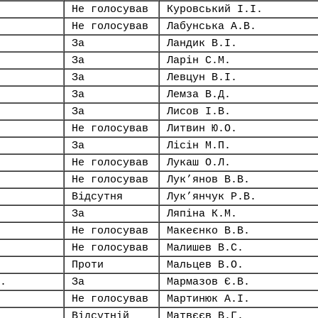
Не голосував
Куровський І.І.
Не голосував
Лабунська А.В.
За
Ландик В.І.
За
Ларін С.М.
За
Левцун В.І.
За
Лемза В.Д.
За
Лисов І.В.
Не голосував
Литвин Ю.О.
За
Лісін М.П.
Не голосував
Лукаш О.Л.
Не голосував
Лук’янов В.В.
Відсутня
Лук’янчук Р.В.
За
Ляпіна К.М.
Не голосував
Макеєнко В.В.
Не голосував
Малишев В.С.
Проти
Мальцев В.О.
.
За
Мармазов Є.В.
Не голосував
Мартинюк А.І.
Відсутній
Матвєєв В.Г.