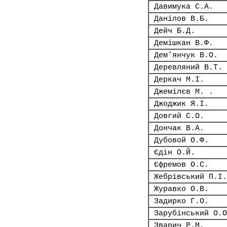
Давимука С.А.
Данілов В.Б.
Дейч Б.Д.
Демішкан В.Ф.
Дем’янчук В.О.
Деревляний В.Т.
Деркач М.І.
Джемілєв М. .
Джоджик Я.І.
Довгий С.О.
Дончак В.А.
Дубовой О.Ф.
Єдін О.Й.
Єфремов О.С.
Жебрівський П.І.
Журавко О.В.
Задирко Г.О.
Зарубінський О.О
Зварич Р.М.