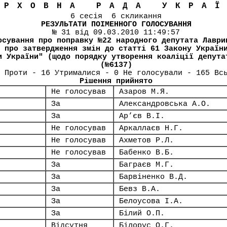
ЕРХОВНА РАДА УКРА
6 сесія 6 скликання
РЕЗУЛЬТАТИ ПОІМЕННОГО ГОЛОСУВАННЯ
№ 31 від 09.03.2010 11:49:57
осування про поправку №22 народного депутата Лаври
 про затвердження змін до статті 61 Закону Україн
и України" (щодо порядку утворення коаліції депута
(№6137)
 Проти - 16 Утрималися - 0 Не голосували - 165 Вс
Рішення прийнято
Не голосував
Азаров М.Я.
За
Александровська А.О.
За
Ар’єв В.І.
Не голосував
Аркаллаєв Н.Г.
Не голосував
Ахметов Р.Л.
Не голосував
Бабенко В.Б.
За
Баграєв М.Г.
За
Барвіненко В.Д.
За
Бевз В.А.
За
Белоусова І.А.
За
Білий О.П.
Відсутня
Білорус О.Г.