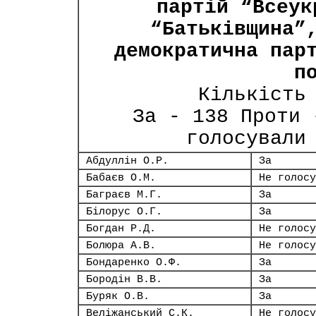
партій “Всеук
“Батьківщина”
демократична пар
п
Кількість
За - 138 Проти 
голосували
Абдуллін О.Р.
За
Бабаєв О.М.
Не голосу
Баграєв М.Г.
За
Білорус О.Г.
За
Богдан Р.Д.
Не голосу
Болюра А.В.
Не голосу
Бондаренко О.Ф.
За
Бородін В.В.
За
Буряк О.В.
За
Веліжанський С.К.
Не голосу