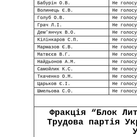
Бабурін О.В.
Не голосу
Волинець Є.В.
Не голосу
Голуб О.В.
Не голосу
Грач Л.І.
Не голосу
Дем’янчук В.О.
Не голосу
Кілінкаров С.П.
Не голосу
Мармазов Є.В.
Не голосу
Матвєєв В.Г.
Не голосу
Найдьонов А.М.
Не голосу
Самойлик К.С.
Не голосу
Ткаченко О.М.
Не голосу
Царьков Є.І.
Не голосу
Шмельова С.О.
Не голосу
Фракція “Блок Ли
Трудова партія Ук