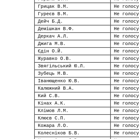
Грицак В.М.
Не голосу
Гуреєв В.М.
Не голосу
Дейч Б.Д.
Не голосу
Демішкан В.Ф.
Не голосу
Деркач А.Л.
Не голосу
Джига М.В.
Не голосу
Єдін О.Й.
Не голосу
Журавко О.В.
Не голосу
Звягільський Ю.Л.
Не голосу
Зубець М.В.
Не голосу
Іванющенко Ю.В.
Не голосу
Калюжний В.А.
Не голосу
Кий С.В.
Не голосу
Кінах А.К.
Не голосу
Клімов Л.М.
Не голосу
Клюєв С.П.
Не голосу
Кожара Л.О.
Не голосу
Колесніков Б.В.
Не голосу