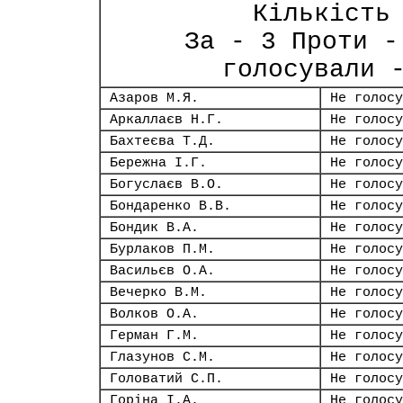
Кількість
За - 3 Проти -
голосували 
Азаров М.Я.
Не голосу
Аркаллаєв Н.Г.
Не голосу
Бахтеєва Т.Д.
Не голосу
Бережна І.Г.
Не голосу
Богуслаєв В.О.
Не голосу
Бондаренко В.В.
Не голосу
Бондик В.А.
Не голосу
Бурлаков П.М.
Не голосу
Васильєв О.А.
Не голосу
Вечерко В.М.
Не голосу
Волков О.А.
Не голосу
Герман Г.М.
Не голосу
Глазунов С.М.
Не голосу
Головатий С.П.
Не голосу
Горіна І.А.
Не голосу