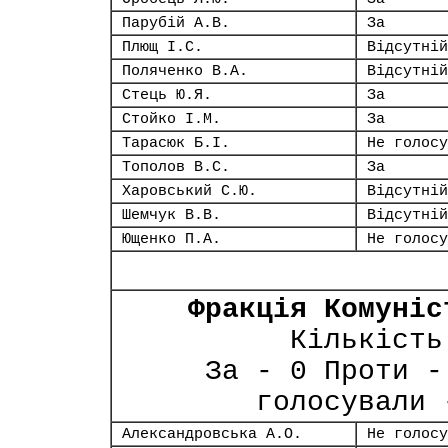
Парубій А.В.
За
Плющ І.С.
Відсутній
Поляченко В.А.
Відсутній
Стець Ю.Я.
За
Стойко І.М.
За
Тарасюк Б.І.
Не голосу
Тополов В.С.
За
Харовський С.Ю.
Відсутній
Шемчук В.В.
Відсутній
Ющенко П.А.
Не голосу
Фракція Комуніс
Кількість
За - 0 Проти -
голосували 
Александровська А.О.
Не голосу