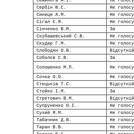
Семинога А.І.
Не голосу
Сербін Ю.С.
Не голосу
Синиця А.М.
Не голосу
Сігал Є.Я.
Не голосу
Сінченко В.М.
За
Скубашевський С.В.
Не голосу
Скудар Г.М.
Не голосу
Слободян О.В.
Відсутній
Соболєв С.В.
За
Солошенко М.П.
Не голосу
Сочка О.О.
Не голосу
Стецьків Т.С.
Відсутній
Стойко І.М.
За
Стретович В.М.
Відсутній
Супруненко О.І.
Не голосу
Сухий Я.М.
Не голосу
Табачник Д.В.
Не голосу
Таран В.В.
Не голосу