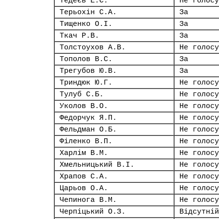
Тедеєв Е.С.
Не голосу
Терьохін С.А.
За
Тищенко О.І.
За
Ткач Р.В.
За
Толстоухов А.В.
Не голосу
Тополов В.С.
За
Трегубов Ю.В.
За
Триндюк Ю.Г.
Не голосу
Тулуб С.Б.
Не голосу
Уколов В.О.
Не голосу
Федорчук Я.П.
Не голосу
Фельдман О.Б.
Не голосу
Філенко В.П.
Не голосу
Харлім В.М.
Не голосу
Хмельницький В.І.
Не голосу
Храпов С.А.
Не голосу
Царьов О.А.
Не голосу
Чепинога В.М.
Не голосу
Черпіцький О.З.
Відсутній