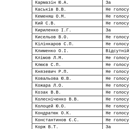
Кармазін Ю.А.
За
Каськів В.В.
Не голосу
Кеменяш О.М.
Не голосу
Кий С.В.
Не голосу
Кириленко І.Г.
За
Кисельов В.О.
Не голосу
Кілінкаров С.П.
Не голосу
Клименко О.І.
Відсутній
Клімов Л.М.
Не голосу
Клюєв С.П.
Не голосу
Князевич Р.П.
Не голосу
Ковальова Ю.В.
Не голосу
Кожара Л.О.
Не голосу
Козак В.В.
Не голосу
Колесніченко В.В.
Не голосу
Колоцей Ю.О.
Не голосу
Кондратюк О.К.
Не голосу
Константинов Є.С.
Не голосу
Корж В.Т.
За