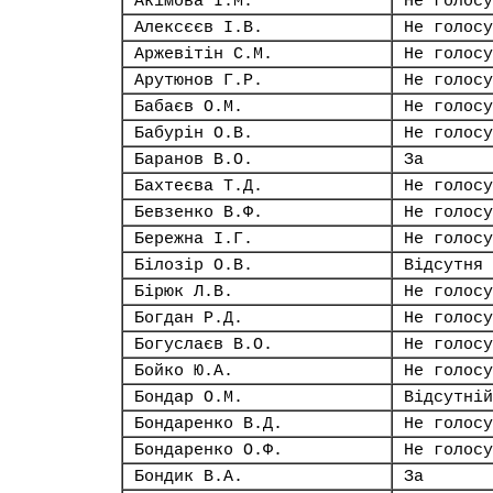
Акімова І.М.
Не голосу
Алексєєв І.В.
Не голосу
Аржевітін С.М.
Не голосу
Арутюнов Г.Р.
Не голосу
Бабаєв О.М.
Не голосу
Бабурін О.В.
Не голосу
Баранов В.О.
За
Бахтеєва Т.Д.
Не голосу
Бевзенко В.Ф.
Не голосу
Бережна І.Г.
Не голосу
Білозір О.В.
Відсутня
Бірюк Л.В.
Не голосу
Богдан Р.Д.
Не голосу
Богуслаєв В.О.
Не голосу
Бойко Ю.А.
Не голосу
Бондар О.М.
Відсутній
Бондаренко В.Д.
Не голосу
Бондаренко О.Ф.
Не голосу
Бондик В.А.
За