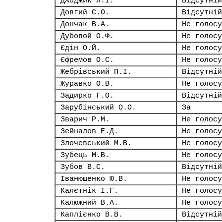
Джоджик Я.І.
Відсутній
Довгий С.О.
Відсутній
Дончак В.А.
Не голосу
Дубовой О.Ф.
Не голосу
Єдін О.Й.
Не голосу
Єфремов О.С.
Не голосу
Жебрівський П.І.
Відсутній
Журавко О.В.
Не голосу
Задирко Г.О.
Відсутній
Зарубінський О.О.
За
Зварич Р.М.
Не голосу
Зейналов Е.Д.
Не голосу
Злочевський М.В.
Не голосу
Зубець М.В.
Не голосу
Зубов В.С.
Відсутній
Іванющенко Ю.В.
Не голосу
Калєтнік І.Г.
Не голосу
Калюжний В.А.
Не голосу
Каплієнко В.В.
Відсутній