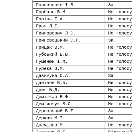
Головченко І.Б.
За
Горбаль В.М.
Не голосу
Горіна І.А.
Не голосу
Грач Л.І.
Не голосу
Григорович Л.С.
Не голосу
Гриневецький С.Р.
За
Грицак В.М.
Не голосу
Губський Б.В.
Не голосу
Гуменюк І.М.
Не голосу
Гуреєв В.М.
Не голосу
Давимука С.А.
За
Данілов В.Б.
Не голосу
Дейч Б.Д.
Не голосу
Демішкан В.Ф.
Не голосу
Дем’янчук В.О.
Не голосу
Деревляний В.Т.
За
Деркач М.І.
За
Джемілєв М. .
Не голосу