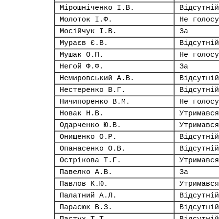
Мірошніченко І.В.
Відсутній
Молоток І.Ф.
Не голосу
Мосійчук І.В.
За
Мураєв Є.В.
Відсутній
Мушак О.П.
Не голосу
Негой Ф.Ф.
За
Немировський А.В.
Відсутній
Нестеренко В.Г.
Відсутній
Ничипоренко В.М.
Не голосу
Новак Н.В.
Утримався
Одарченко Ю.В.
Утримався
Онищенко О.Р.
Відсутній
Опанасенко О.В.
Відсутній
Острікова Т.Г.
Утримався
Павелко А.В.
За
Павлов К.Ю.
Утримався
Палатний А.Л.
Відсутній
Парасюк В.З.
Відсутній