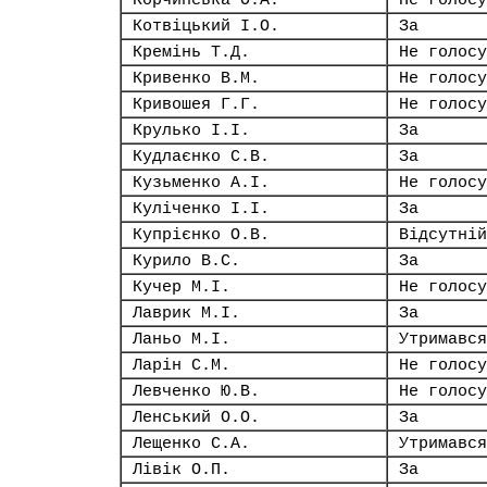
Корчинська О.А.
Не голосу
Котвіцький І.О.
За
Кремінь Т.Д.
Не голосу
Кривенко В.М.
Не голосу
Кривошея Г.Г.
Не голосу
Крулько І.І.
За
Кудлаєнко С.В.
За
Кузьменко А.І.
Не голосу
Куліченко І.І.
За
Купрієнко О.В.
Відсутній
Курило В.С.
За
Кучер М.І.
Не голосу
Лаврик М.І.
За
Ланьо М.І.
Утримався
Ларін С.М.
Не голосу
Левченко Ю.В.
Не голосу
Ленський О.О.
За
Лещенко С.А.
Утримався
Лівік О.П.
За