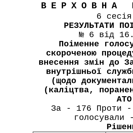
ВЕРХОВНА 
6 сесі
РЕЗУЛЬТАТИ ПО
№ 6 від 16
Поіменне голос
скороченою процед
внесення змін до З
внутрішньої служб
(щодо документал
(каліцтва, поране
АТО
За - 176 Проти -
голосували 
Рішен