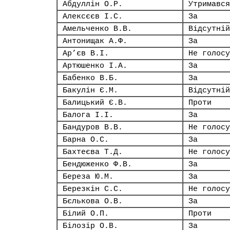
Абдуллін О.Р.
Утримався
Алексєєв І.С.
За
Амельченко В.В.
Відсутній
Антонищак А.Ф.
За
Ар’єв В.І.
Не голосу
Артюшенко І.А.
За
Бабенко В.Б.
За
Бакулін Є.М.
Відсутній
Балицький Є.В.
Проти
Балога І.І.
За
Бандуров В.В.
Не голосу
Барна О.С.
За
Бахтеєва Т.Д.
Не голосу
Бендюженко Ф.В.
За
Береза Ю.М.
За
Березкін С.С.
Не голосу
Бєлькова О.В.
За
Білий О.П.
Проти
Білозір О.В.
За