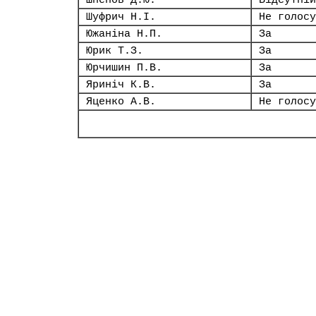
Шпенов Д.Ю.
Відсутній
Шуфрич Н.І.
Не голосу
Южаніна Н.П.
За
Юрик Т.З.
За
Юрчишин П.В.
За
Яриніч К.В.
За
Яценко А.В.
Не голосу