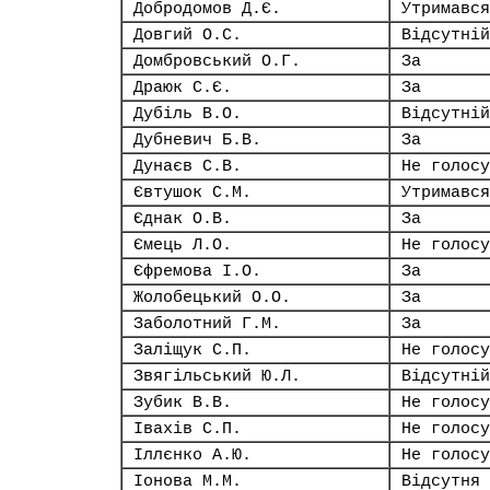
Добродомов Д.Є.
Утримався
Довгий О.С.
Відсутній
Домбровський О.Г.
За
Драюк С.Є.
За
Дубіль В.О.
Відсутній
Дубневич Б.В.
За
Дунаєв С.В.
Не голосу
Євтушок С.М.
Утримався
Єднак О.В.
За
Ємець Л.О.
Не голосу
Єфремова І.О.
За
Жолобецький О.О.
За
Заболотний Г.М.
За
Заліщук С.П.
Не голосу
Звягільський Ю.Л.
Відсутній
Зубик В.В.
Не голосу
Івахів С.П.
Не голосу
Іллєнко А.Ю.
Не голосу
Іонова М.М.
Відсутня