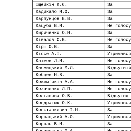
Іщейкін К.Є.
За
Кадикало М.О.
За
Карпунцов В.В.
За
Кацуба В.М.
Не голосу
Кириченко О.М.
За
Ківалов С.В.
Не голосу
Кірш О.В.
За
Кіссе А.І.
Утримався
Клімов Л.М.
Не голосу
Княжицький М.Л.
Відсутній
Кобцев М.В.
За
Кожем’якін А.А.
Не голосу
Козаченко Л.П.
Не голосу
Колганова О.В.
Відсутня
Кондратюк О.К.
Утримався
Констанкевич І.М.
За
Корнацький А.О.
Утримався
Король В.М.
За