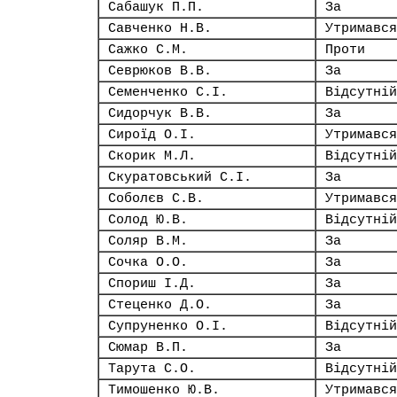
Сабашук П.П.
За
Савченко Н.В.
Утримався
Сажко С.М.
Проти
Севрюков В.В.
За
Семенченко С.І.
Відсутній
Сидорчук В.В.
За
Сироїд О.І.
Утримався
Скорик М.Л.
Відсутній
Скуратовський С.І.
За
Соболєв С.В.
Утримався
Солод Ю.В.
Відсутній
Соляр В.М.
За
Сочка О.О.
За
Спориш І.Д.
За
Стеценко Д.О.
За
Супруненко О.І.
Відсутній
Сюмар В.П.
За
Тарута С.О.
Відсутній
Тимошенко Ю.В.
Утримався