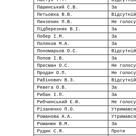
Пастух Т.Т.
Відсутній
Пашинський С.В.
За
Петьовка В.В.
Відсутній
Пинзеник П.В.
Не голосу
Підберезняк В.І.
За
Побер І.М.
За
Поляков М.А.
За
Пономарьов О.С.
Відсутній
Попов І.В.
За
Пресман О.С.
Не голосу
Продан О.П.
Не голосу
Рабінович В.З.
Відсутній
Ревега О.В.
За
Рибак І.П.
За
Рибчинський Є.Ю.
Не голосу
Різаненко П.О.
Утримався
Романова А.А.
Утримався
Романюк В.М.
За
Рудик С.Я.
Проти