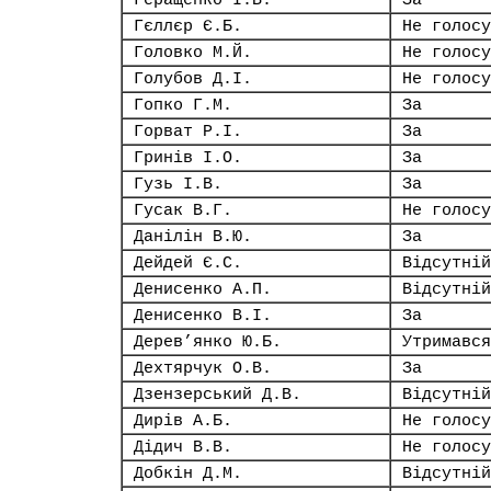
Геращенко І.В.
За
Гєллєр Є.Б.
Не голосу
Головко М.Й.
Не голосу
Голубов Д.І.
Не голосу
Гопко Г.М.
За
Горват Р.І.
За
Гринів І.О.
За
Гузь І.В.
За
Гусак В.Г.
Не голосу
Данілін В.Ю.
За
Дейдей Є.С.
Відсутній
Денисенко А.П.
Відсутній
Денисенко В.І.
За
Дерев’янко Ю.Б.
Утримався
Дехтярчук О.В.
За
Дзензерський Д.В.
Відсутній
Дирів А.Б.
Не голосу
Дідич В.В.
Не голосу
Добкін Д.М.
Відсутній