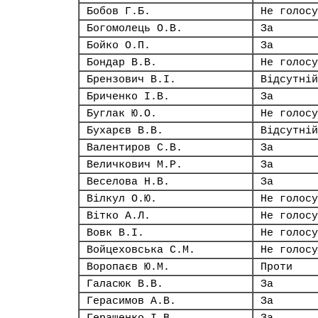
Бобов Г.Б.
Не голосу
Богомолець О.В.
За
Бойко О.П.
За
Бондар В.В.
Не голосу
Брензович В.І.
Відсутній
Бриченко І.В.
За
Буглак Ю.О.
Не голосу
Бухарєв В.В.
Відсутній
Валентиров С.В.
За
Величкович М.Р.
За
Веселова Н.В.
За
Вілкул О.Ю.
Не голосу
Вітко А.Л.
Не голосу
Вовк В.І.
Не голосу
Войцеховська С.М.
Не голосу
Воропаєв Ю.М.
Проти
Галасюк В.В.
За
Герасимов А.В.
За