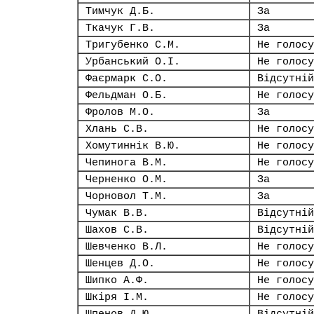
Тимчук Д.Б.
За
Ткачук Г.В.
За
Тригубенко С.М.
Не голосу
Урбанський О.І.
Не голосу
Фаєрмарк С.О.
Відсутній
Фельдман О.Б.
Не голосу
Фролов М.О.
За
Хлань С.В.
Не голосу
Хомутиннік В.Ю.
Не голосу
Чепинога В.М.
Не голосу
Черненко О.М.
За
Чорновол Т.М.
За
Чумак В.В.
Відсутній
Шахов С.В.
Відсутній
Шевченко В.Л.
Не голосу
Шенцев Д.О.
Не голосу
Шипко А.Ф.
Не голосу
Шкіря І.М.
Не голосу