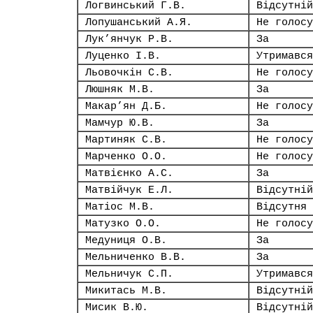
Логвинський Г.В.
Відсутній
Лопушанський А.Я.
Не голосу
Лук’янчук Р.В.
За
Луценко І.В.
Утримався
Льовочкін С.В.
Не голосу
Люшняк М.В.
За
Макар’ян Д.Б.
Не голосу
Мамчур Ю.В.
За
Мартиняк С.В.
Не голосу
Марченко О.О.
Не голосу
Матвієнко А.С.
За
Матвійчук Е.Л.
Відсутній
Матіос М.В.
Відсутня
Матузко О.О.
Не голосу
Медуниця О.В.
За
Мельниченко В.В.
За
Мельничук С.П.
Утримався
Микитась М.В.
Відсутній
Мисик В.Ю.
Відсутній