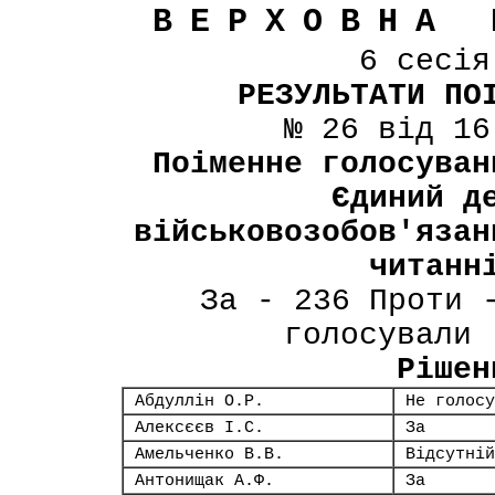
ВЕРХОВНА 
6 сесі
РЕЗУЛЬТАТИ ПО
№ 26 від 16
Поіменне голосуван
Єдиний д
військовозобов'язан
читанн
За - 236 Проти 
голосували 
Рішен
Абдуллін О.Р.
Не голосу
Алексєєв І.С.
За
Амельченко В.В.
Відсутній
Антонищак А.Ф.
За