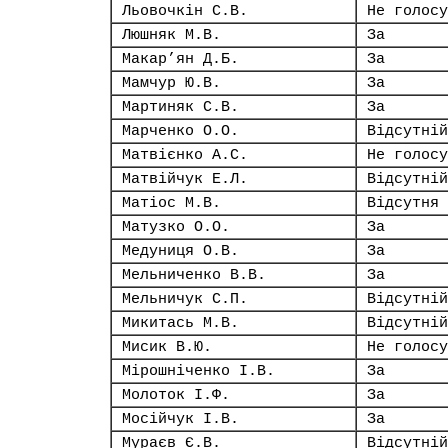
Льовочкін С.В.
Не голосу
Люшняк М.В.
За
Макар’ян Д.Б.
За
Мамчур Ю.В.
За
Мартиняк С.В.
За
Марченко О.О.
Відсутній
Матвієнко А.С.
Не голосу
Матвійчук Е.Л.
Відсутній
Матіос М.В.
Відсутня
Матузко О.О.
За
Медуниця О.В.
За
Мельниченко В.В.
За
Мельничук С.П.
Відсутній
Микитась М.В.
Відсутній
Мисик В.Ю.
Не голосу
Мірошніченко І.В.
За
Молоток І.Ф.
За
Мосійчук І.В.
За
Мураєв Є.В.
Відсутній