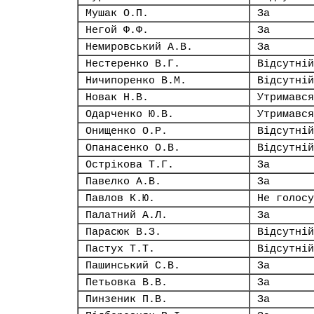
Мушак О.П.
За
Негой Ф.Ф.
За
Немировський А.В.
За
Нестеренко В.Г.
Відсутній
Ничипоренко В.М.
Відсутній
Новак Н.В.
Утримався
Одарченко Ю.В.
Утримався
Онищенко О.Р.
Відсутній
Опанасенко О.В.
Відсутній
Острікова Т.Г.
За
Павелко А.В.
За
Павлов К.Ю.
Не голосу
Палатний А.Л.
За
Парасюк В.З.
Відсутній
Пастух Т.Т.
Відсутній
Пашинський С.В.
За
Петьовка В.В.
За
Пинзеник П.В.
За