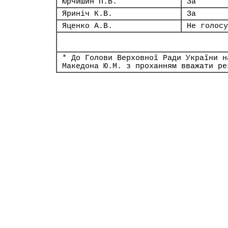
Юрчишин П.В.
За
Яриніч К.В.
За
Яценко А.В.
Не голосу
* До Голови Верховної Ради України н
Македона Ю.М. з проханням вважати ре