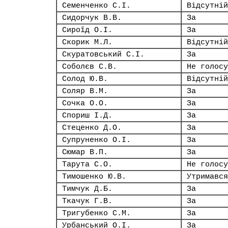
Семенченко С.І.
Відсутній
Сидорчук В.В.
За
Сироїд О.І.
За
Скорик М.Л.
Відсутній
Скуратовський С.І.
За
Соболєв С.В.
Не голосу
Солод Ю.В.
Відсутній
Соляр В.М.
За
Сочка О.О.
За
Спориш І.Д.
За
Стеценко Д.О.
За
Супруненко О.І.
За
Сюмар В.П.
За
Тарута С.О.
Не голосу
Тимошенко Ю.В.
Утримався
Тимчук Д.Б.
За
Ткачук Г.В.
За
Тригубенко С.М.
За
Урбанський О.І.
За