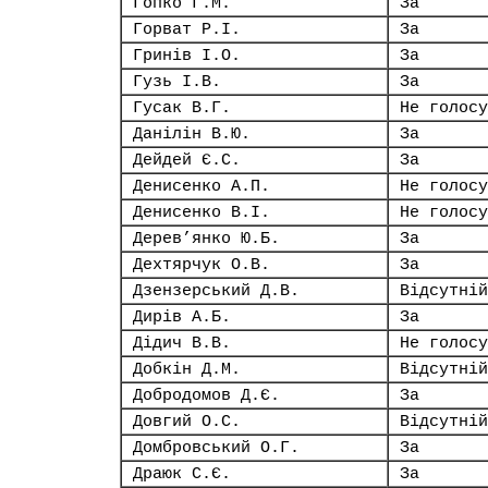
Гопко Г.М.
За
Горват Р.І.
За
Гринів І.О.
За
Гузь І.В.
За
Гусак В.Г.
Не голосу
Данілін В.Ю.
За
Дейдей Є.С.
За
Денисенко А.П.
Не голосу
Денисенко В.І.
Не голосу
Дерев’янко Ю.Б.
За
Дехтярчук О.В.
За
Дзензерський Д.В.
Відсутній
Дирів А.Б.
За
Дідич В.В.
Не голосу
Добкін Д.М.
Відсутній
Добродомов Д.Є.
За
Довгий О.С.
Відсутній
Домбровський О.Г.
За
Драюк С.Є.
За