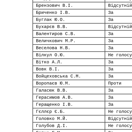
Брензович В.І.
Відсутній
Бриченко І.В.
За
Буглак Ю.О.
За
Бухарєв В.В.
Відсутній
Валентиров С.В.
За
Величкович М.Р.
За
Веселова Н.В.
За
Вілкул О.Ю.
Не голосу
Вітко А.Л.
За
Вовк В.І.
За
Войцеховська С.М.
За
Воропаєв Ю.М.
Проти
Галасюк В.В.
За
Герасимов А.В.
За
Геращенко І.В.
За
Гєллєр Є.Б.
Не голосу
Головко М.Й.
Відсутній
Голубов Д.І.
Не голосу