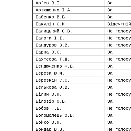
Ар’єв В.І.
За
Артюшенко І.А.
За
Бабенко В.Б.
За
Бакулін Є.М.
Відсутній
Балицький Є.В.
Не голосу
Балога І.І.
Не голосу
Бандуров В.В.
Не голосу
Барна О.С.
За
Бахтеєва Т.Д.
Не голосу
Бендюженко Ф.В.
За
Береза Ю.М.
За
Березкін С.С.
Не голосу
Бєлькова О.В.
За
Білий О.П.
Не голосу
Білозір О.В.
За
Бобов Г.Б.
Не голосу
Богомолець О.В.
За
Бойко О.П.
За
Бондар В.В.
Не голосу