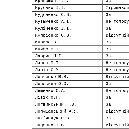
Кривошея Г.Г.
За
Крулько І.І.
Утримався
Кудлаєнко С.В.
За
Кузьменко А.І.
Не голосу
Куліченко І.І.
За
Купрієнко О.В.
Відсутній
Курило В.С.
За
Кучер М.І.
За
Лаврик М.І.
За
Ланьо М.І.
Не голосу
Ларін С.М.
Не голосу
Левченко Ю.В.
Відсутній
Ленський О.О.
За
Лещенко С.А.
Не голосу
Лівік О.П.
За
Логвинський Г.В.
За
Лопушанський А.Я.
Відсутній
Лук’янчук Р.В.
За
Луценко І.В.
Відсутній