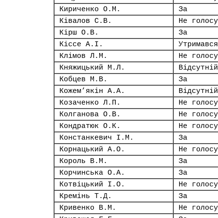
Кириченко О.М.
За
Ківалов С.В.
Не голосу
Кірш О.В.
За
Кіссе А.І.
Утримався
Клімов Л.М.
Не голосу
Княжицький М.Л.
Відсутній
Кобцев М.В.
За
Кожем’якін А.А.
Відсутній
Козаченко Л.П.
Не голосу
Колганова О.В.
Не голосу
Кондратюк О.К.
Не голосу
Констанкевич І.М.
За
Корнацький А.О.
Не голосу
Король В.М.
За
Корчинська О.А.
За
Котвіцький І.О.
Не голосу
Кремінь Т.Д.
За
Кривенко В.М.
Не голосу