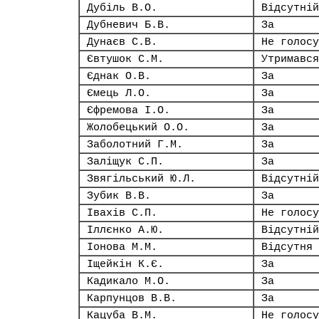
Дубіль В.О.
Відсутній
Дубневич Б.В.
За
Дунаєв С.В.
Не голосу
Євтушок С.М.
Утримався
Єднак О.В.
За
Ємець Л.О.
За
Єфремова І.О.
За
Жолобецький О.О.
За
Заболотний Г.М.
За
Заліщук С.П.
За
Звягільський Ю.Л.
Відсутній
Зубик В.В.
За
Івахів С.П.
Не голосу
Іллєнко А.Ю.
Відсутній
Іонова М.М.
Відсутня
Іщейкін К.Є.
За
Кадикало М.О.
За
Карпунцов В.В.
За
Кацуба В.М.
Не голосу