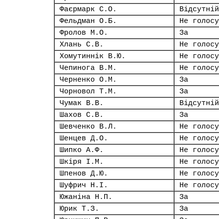
Фаєрмарк С.О.
Відсутній
Фельдман О.Б.
Не голосу
Фролов М.О.
За
Хлань С.В.
Не голосу
Хомутиннік В.Ю.
Не голосу
Чепинога В.М.
Не голосу
Черненко О.М.
За
Чорновол Т.М.
За
Чумак В.В.
Відсутній
Шахов С.В.
За
Шевченко В.Л.
Не голосу
Шенцев Д.О.
Не голосу
Шипко А.Ф.
Не голосу
Шкіря І.М.
Не голосу
Шпенов Д.Ю.
Не голосу
Шуфрич Н.І.
Не голосу
Южаніна Н.П.
За
Юрик Т.З.
За