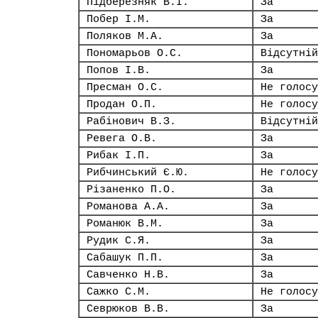
Підберезняк В.І.
За
Побер І.М.
За
Поляков М.А.
За
Пономарьов О.С.
Відсутній
Попов І.В.
За
Пресман О.С.
Не голосу
Продан О.П.
Не голосу
Рабінович В.З.
Відсутній
Ревега О.В.
За
Рибак І.П.
За
Рибчинський Є.Ю.
Не голосу
Різаненко П.О.
За
Романова А.А.
За
Романюк В.М.
За
Рудик С.Я.
За
Сабашук П.П.
За
Савченко Н.В.
За
Сажко С.М.
Не голосу
Севрюков В.В.
За