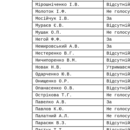
Мірошніченко І.В.
Відсутній
Молоток І.Ф.
Не голосу
Мосійчук І.В.
За
Мураєв Є.В.
Відсутній
Мушак О.П.
Не голосу
Негой Ф.Ф.
За
Немировський А.В.
За
Нестеренко В.Г.
Відсутній
Ничипоренко В.М.
Відсутній
Новак Н.В.
Утримався
Одарченко Ю.В.
Відсутній
Онищенко О.Р.
Відсутній
Опанасенко О.В.
Відсутній
Острікова Т.Г.
Не голосу
Павелко А.В.
За
Павлов К.Ю.
Не голосу
Палатний А.Л.
Не голосу
Парасюк В.З.
Відсутній