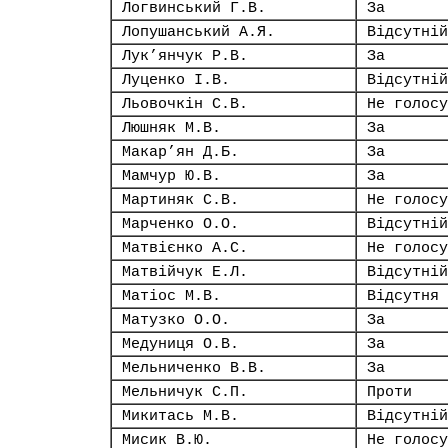
Логвинський Г.В.
За
Лопушанський А.Я.
Відсутній
Лук’янчук Р.В.
За
Луценко І.В.
Відсутній
Льовочкін С.В.
Не голосу
Люшняк М.В.
За
Макар’ян Д.Б.
За
Мамчур Ю.В.
За
Мартиняк С.В.
Не голосу
Марченко О.О.
Відсутній
Матвієнко А.С.
Не голосу
Матвійчук Е.Л.
Відсутній
Матіос М.В.
Відсутня
Матузко О.О.
За
Медуниця О.В.
За
Мельниченко В.В.
За
Мельничук С.П.
Проти
Микитась М.В.
Відсутній
Мисик В.Ю.
Не голосу