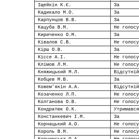
Іщейкін К.Є.
За
Кадикало М.О.
За
Карпунцов В.В.
За
Кацуба В.М.
Не голосу
Кириченко О.М.
За
Ківалов С.В.
Не голосу
Кірш О.В.
За
Кіссе А.І.
Не голосу
Клімов Л.М.
Не голосу
Княжицький М.Л.
Відсутній
Кобцев М.В.
За
Кожем’якін А.А.
Відсутній
Козаченко Л.П.
Не голосу
Колганова О.В.
Не голосу
Кондратюк О.К.
Утримався
Констанкевич І.М.
За
Корнацький А.О.
Не голосу
Король В.М.
Не голосу