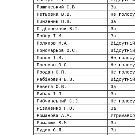
Пастух Т.Т.
Відсутній
Пашинський С.В.
За
Петьовка В.В.
Не голосу
Пинзеник П.В.
За
Підберезняк В.І.
За
Побер І.М.
За
Поляков М.А.
Відсутній
Пономарьов О.С.
Відсутній
Попов І.В.
Не голосу
Пресман О.С.
Не голосу
Продан О.П.
Не голосу
Рабінович В.З.
Відсутній
Ревега О.В.
За
Рибак І.П.
За
Рибчинський Є.Ю.
Не голосу
Різаненко П.О.
За
Романова А.А.
Утримався
Романюк В.М.
За
Рудик С.Я.
За