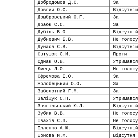
Добродомов Д.Є.
За
Довгий О.С.
Відсутній
Домбровський О.Г.
За
Драюк С.Є.
За
Дубіль В.О.
Відсутній
Дубневич Б.В.
Не голосу
Дунаєв С.В.
Відсутній
Євтушок С.М.
Проти
Єднак О.В.
Утримався
Ємець Л.О.
Не голосу
Єфремова І.О.
За
Жолобецький О.О.
За
Заболотний Г.М.
За
Заліщук С.П.
Утримався
Звягільський Ю.Л.
Відсутній
Зубик В.В.
Не голосу
Івахів С.П.
Не голосу
Іллєнко А.Ю.
Відсутній
Іонова М.М.
Відсутня