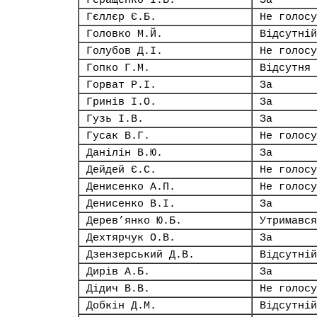
Геращенко І.В.
За
Гєллєр Є.Б.
Не голосу
Головко М.Й.
Відсутній
Голубов Д.І.
Не голосу
Гопко Г.М.
Відсутня
Горват Р.І.
За
Гринів І.О.
За
Гузь І.В.
За
Гусак В.Г.
Не голосу
Данілін В.Ю.
За
Дейдей Є.С.
Не голосу
Денисенко А.П.
Не голосу
Денисенко В.І.
За
Дерев’янко Ю.Б.
Утримався
Дехтярчук О.В.
За
Дзензерський Д.В.
Відсутній
Дирів А.Б.
За
Дідич В.В.
Не голосу
Добкін Д.М.
Відсутній