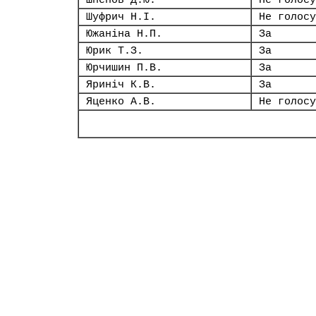
Шпенов Д.Ю.
Не голосу
Шуфрич Н.І.
Не голосу
Южаніна Н.П.
За
Юрик Т.З.
За
Юрчишин П.В.
За
Яриніч К.В.
За
Яценко А.В.
Не голосу