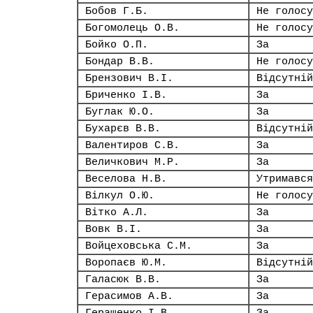
Бобов Г.Б.
Не голосу
Богомолець О.В.
Не голосу
Бойко О.П.
За
Бондар В.В.
Не голосу
Брензович В.І.
Відсутній
Бриченко І.В.
За
Буглак Ю.О.
За
Бухарєв В.В.
Відсутній
Валентиров С.В.
За
Величкович М.Р.
За
Веселова Н.В.
Утримався
Вілкул О.Ю.
Не голосу
Вітко А.Л.
За
Вовк В.І.
За
Войцеховська С.М.
За
Воропаєв Ю.М.
Відсутній
Галасюк В.В.
За
Герасимов А.В.
За