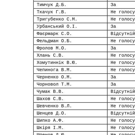
Тимчук Д.Б.
За
Ткачук Г.В.
Не голосу
Тригубенко С.М.
Не голосу
Урбанський О.І.
За
Фаєрмарк С.О.
Відсутній
Фельдман О.Б.
Не голосу
Фролов М.О.
За
Хлань С.В.
Не голосу
Хомутиннік В.Ю.
Не голосу
Чепинога В.М.
Не голосу
Черненко О.М.
За
Чорновол Т.М.
За
Чумак В.В.
Відсутній
Шахов С.В.
Не голосу
Шевченко В.Л.
Не голосу
Шенцев Д.О.
Відсутній
Шипко А.Ф.
Не голосу
Шкіря І.М.
Не голосу