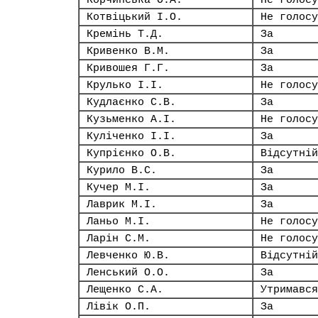
Корчинська О.А.
Не голосу
Котвіцький І.О.
Не голосу
Кремінь Т.Д.
За
Кривенко В.М.
За
Кривошея Г.Г.
За
Крулько І.І.
Не голосу
Кудлаєнко С.В.
За
Кузьменко А.І.
Не голосу
Куліченко І.І.
За
Купрієнко О.В.
Відсутній
Курило В.С.
За
Кучер М.І.
За
Лаврик М.І.
За
Ланьо М.І.
Не голосу
Ларін С.М.
Не голосу
Левченко Ю.В.
Відсутній
Ленський О.О.
За
Лещенко С.А.
Утримався
Лівік О.П.
За