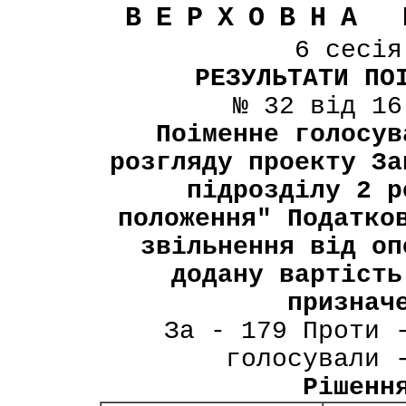
ВЕРХОВНА 
6 сесі
РЕЗУЛЬТАТИ ПО
№ 32 від 16
Поіменне голосув
розгляду проекту За
підрозділу 2 р
положення" Податко
звільнення від оп
додану вартість
признач
За - 179 Проти 
голосували 
Рішенн