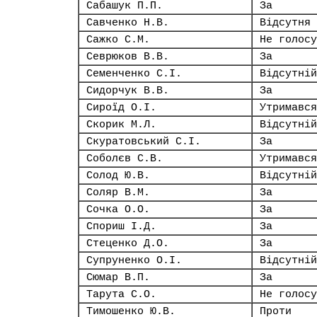
Сабашук П.П.
За
Савченко Н.В.
Відсутня
Сажко С.М.
Не голосу
Севрюков В.В.
За
Семенченко С.І.
Відсутній
Сидорчук В.В.
За
Сироїд О.І.
Утримався
Скорик М.Л.
Відсутній
Скуратовський С.І.
За
Соболєв С.В.
Утримався
Солод Ю.В.
Відсутній
Соляр В.М.
За
Сочка О.О.
За
Спориш І.Д.
За
Стеценко Д.О.
За
Супруненко О.І.
Відсутній
Сюмар В.П.
За
Тарута С.О.
Не голосу
Тимошенко Ю.В.
Проти