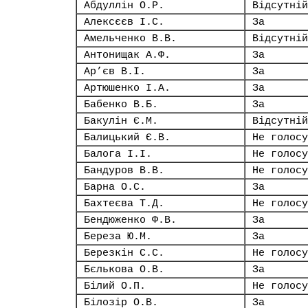
Абдуллін О.Р.
Відсутній
Алексєєв І.С.
За
Амельченко В.В.
Відсутній
Антонищак А.Ф.
За
Ар’єв В.І.
За
Артюшенко І.А.
За
Бабенко В.Б.
За
Бакулін Є.М.
Відсутній
Балицький Є.В.
Не голосу
Балога І.І.
Не голосу
Бандуров В.В.
Не голосу
Барна О.С.
За
Бахтеєва Т.Д.
Не голосу
Бендюженко Ф.В.
За
Береза Ю.М.
За
Березкін С.С.
Не голосу
Бєлькова О.В.
За
Білий О.П.
Не голосу
Білозір О.В.
За