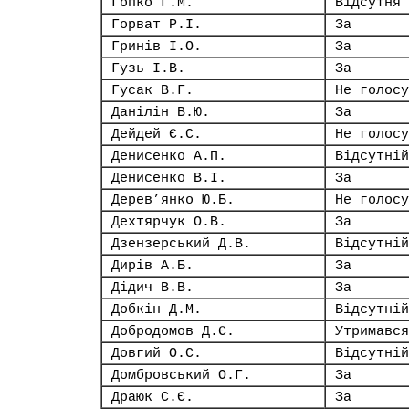
Гопко Г.М.
Відсутня
Горват Р.І.
За
Гринів І.О.
За
Гузь І.В.
За
Гусак В.Г.
Не голосу
Данілін В.Ю.
За
Дейдей Є.С.
Не голосу
Денисенко А.П.
Відсутній
Денисенко В.І.
За
Дерев’янко Ю.Б.
Не голосу
Дехтярчук О.В.
За
Дзензерський Д.В.
Відсутній
Дирів А.Б.
За
Дідич В.В.
За
Добкін Д.М.
Відсутній
Добродомов Д.Є.
Утримався
Довгий О.С.
Відсутній
Домбровський О.Г.
За
Драюк С.Є.
За