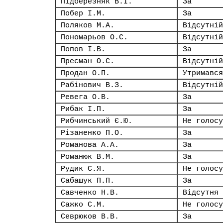
Підберезняк В.І.
За
Побер І.М.
За
Поляков М.А.
Відсутній
Пономарьов О.С.
Відсутній
Попов І.В.
За
Пресман О.С.
Відсутній
Продан О.П.
Утримався
Рабінович В.З.
Відсутній
Ревега О.В.
За
Рибак І.П.
За
Рибчинський Є.Ю.
Не голосу
Різаненко П.О.
За
Романова А.А.
За
Романюк В.М.
За
Рудик С.Я.
Не голосу
Сабашук П.П.
За
Савченко Н.В.
Відсутня
Сажко С.М.
Не голосу
Севрюков В.В.
За