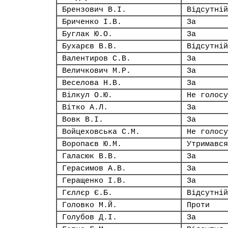
Брензович В.І.
Відсутній
Бриченко І.В.
За
Буглак Ю.О.
За
Бухарєв В.В.
Відсутній
Валентиров С.В.
За
Величкович М.Р.
За
Веселова Н.В.
За
Вілкул О.Ю.
Не голосу
Вітко А.Л.
За
Вовк В.І.
За
Войцеховська С.М.
Не голосу
Воропаєв Ю.М.
Утримався
Галасюк В.В.
За
Герасимов А.В.
За
Геращенко І.В.
За
Гєллєр Є.Б.
Відсутній
Головко М.Й.
Проти
Голубов Д.І.
За