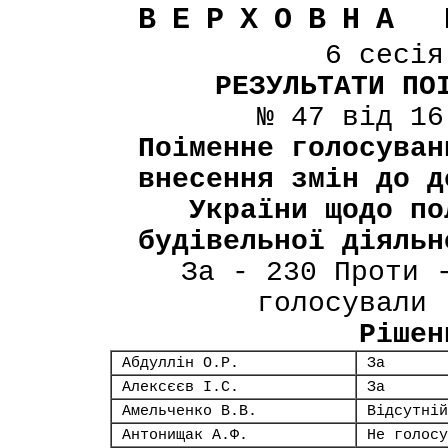
ВЕРХОВНА 
6 сесі
РЕЗУЛЬТАТИ ПО
№ 47 від 16
Поіменне голосуван
внесення змін до д
України щодо по
будівельної діяльн
За - 230 Проти 
голосували 
Рішен
Абдуллін О.Р.
За
Алексєєв І.С.
За
Амельченко В.В.
Відсутній
Антонищак А.Ф.
Не голосу