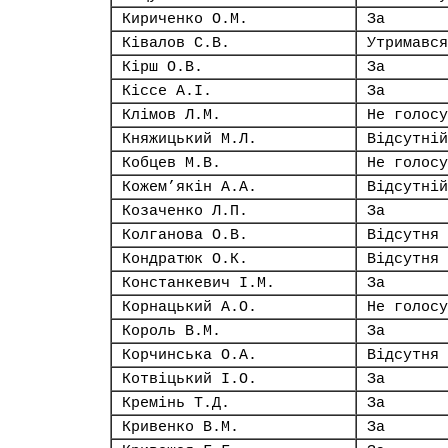
Кириченко О.М.
За
Ківалов С.В.
Утримався
Кірш О.В.
За
Кіссе А.І.
За
Клімов Л.М.
Не голосу
Княжицький М.Л.
Відсутній
Кобцев М.В.
Не голосу
Кожем’якін А.А.
Відсутній
Козаченко Л.П.
За
Колганова О.В.
Відсутня
Кондратюк О.К.
Відсутня
Констанкевич І.М.
За
Корнацький А.О.
Не голосу
Король В.М.
За
Корчинська О.А.
Відсутня
Котвіцький І.О.
За
Кремінь Т.Д.
За
Кривенко В.М.
За