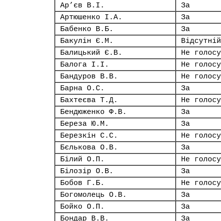
Ар’єв В.І.
За
Артюшенко І.А.
За
Бабенко В.Б.
За
Бакулін Є.М.
Відсутній
Балицький Є.В.
Не голосу
Балога І.І.
Не голосу
Бандуров В.В.
Не голосу
Барна О.С.
За
Бахтеєва Т.Д.
Не голосу
Бендюженко Ф.В.
За
Береза Ю.М.
За
Березкін С.С.
Не голосу
Бєлькова О.В.
За
Білий О.П.
Не голосу
Білозір О.В.
За
Бобов Г.Б.
Не голосу
Богомолець О.В.
За
Бойко О.П.
За
Бондар В.В.
За