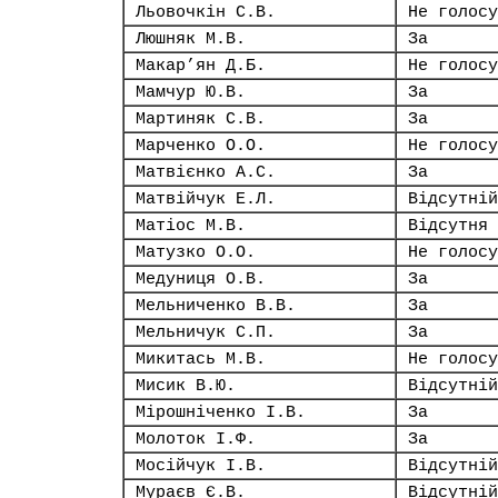
Льовочкін С.В.
Не голосу
Люшняк М.В.
За
Макар’ян Д.Б.
Не голосу
Мамчур Ю.В.
За
Мартиняк С.В.
За
Марченко О.О.
Не голосу
Матвієнко А.С.
За
Матвійчук Е.Л.
Відсутній
Матіос М.В.
Відсутня
Матузко О.О.
Не голосу
Медуниця О.В.
За
Мельниченко В.В.
За
Мельничук С.П.
За
Микитась М.В.
Не голосу
Мисик В.Ю.
Відсутній
Мірошніченко І.В.
За
Молоток І.Ф.
За
Мосійчук І.В.
Відсутній
Мураєв Є.В.
Відсутній