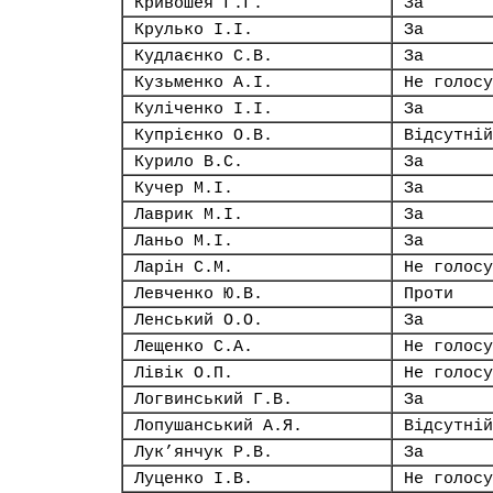
Кривошея Г.Г.
За
Крулько І.І.
За
Кудлаєнко С.В.
За
Кузьменко А.І.
Не голосу
Куліченко І.І.
За
Купрієнко О.В.
Відсутній
Курило В.С.
За
Кучер М.І.
За
Лаврик М.І.
За
Ланьо М.І.
За
Ларін С.М.
Не голосу
Левченко Ю.В.
Проти
Ленський О.О.
За
Лещенко С.А.
Не голосу
Лівік О.П.
Не голосу
Логвинський Г.В.
За
Лопушанський А.Я.
Відсутній
Лук’янчук Р.В.
За
Луценко І.В.
Не голосу