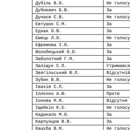
Дубіль В.О.
Не голосу
Дубневич Б.В.
За
Дунаєв С.В.
Не голосу
Євтушок С.М.
За
Єднак О.В.
За
Ємець Л.О.
Не голосу
Єфремова І.О.
За
Жолобецький О.О.
За
Заболотний Г.М.
За
Заліщук С.П.
Утримався
Звягільський Ю.Л.
Відсутній
Зубик В.В.
Не голосу
Івахів С.П.
За
Іллєнко А.Ю.
Проти
Іонова М.М.
Відсутня
Іщейкін К.Є.
Не голосу
Кадикало М.О.
За
Карпунцов В.В.
За
Кацуба В.М.
Не голосу