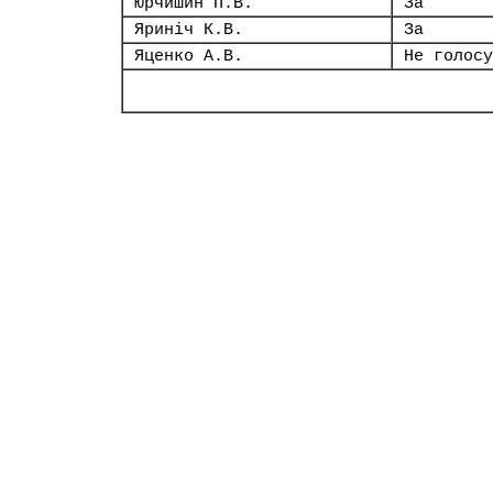
Юрчишин П.В.
За
Яриніч К.В.
За
Яценко А.В.
Не голосу