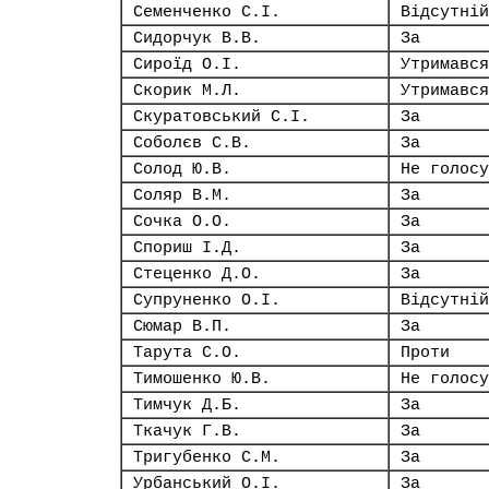
Семенченко С.І.
Відсутній
Сидорчук В.В.
За
Сироїд О.І.
Утримався
Скорик М.Л.
Утримався
Скуратовський С.І.
За
Соболєв С.В.
За
Солод Ю.В.
Не голосу
Соляр В.М.
За
Сочка О.О.
За
Спориш І.Д.
За
Стеценко Д.О.
За
Супруненко О.І.
Відсутній
Сюмар В.П.
За
Тарута С.О.
Проти
Тимошенко Ю.В.
Не голосу
Тимчук Д.Б.
За
Ткачук Г.В.
За
Тригубенко С.М.
За
Урбанський О.І.
За