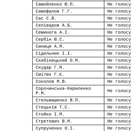
Самойленко Ю.П.
Не голосу
Самофалов Г.Г.
Не голосу
Сас С.В.
Не голосу
Селіваров А.Б.
Не голосу
Семинога А.І.
Не голосу
Сербін Ю.С.
Не голосу
Синиця А.М.
Не голосу
Сідельник І.І.
Не голосу
Скибінецький О.М.
Не голосу
Скудар Г.М.
Не голосу
Смітюх Г.Є.
Не голосу
Соколов М.В.
Не голосу
Сорочинська-Кириленко
Не голосу
Р.М.
Стельмашенко В.П.
Не голосу
Стецьків Т.С.
Не голосу
Стойко І.М.
Не голосу
Стретович В.М.
Не голосу
Супруненко О.І.
Не голосу