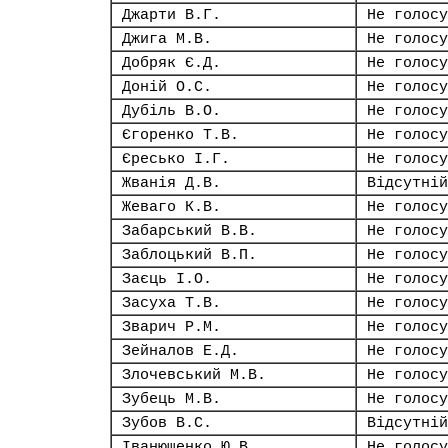
Джарти В.Г.
Не голосу
Джига М.В.
Не голосу
Добряк Є.Д.
Не голосу
Доній О.С.
Не голосу
Дубіль В.О.
Не голосу
Єгоренко Т.В.
Не голосу
Єресько І.Г.
Не голосу
Жванія Д.В.
Відсутній
Жеваго К.В.
Не голосу
Забарський В.В.
Не голосу
Заблоцький В.П.
Не голосу
Заєць І.О.
Не голосу
Засуха Т.В.
Не голосу
Зварич Р.М.
Не голосу
Зейналов Е.Д.
Не голосу
Злочевський М.В.
Не голосу
Зубець М.В.
Не голосу
Зубов В.С.
Відсутній
Іванющенко Ю.В.
Не голосу