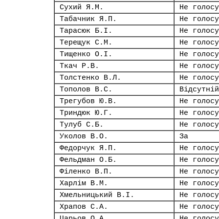
Сухий Я.М.
Не голосу
Табачник Я.П.
Не голосу
Тарасюк Б.І.
Не голосу
Терещук С.М.
Не голосу
Тищенко О.І.
Не голосу
Ткач Р.В.
Не голосу
Толстенко В.Л.
Не голосу
Тополов В.С.
Відсутній
Трегубов Ю.В.
Не голосу
Триндюк Ю.Г.
Не голосу
Тулуб С.Б.
Не голосу
Уколов В.О.
За
Федорчук Я.П.
Не голосу
Фельдман О.Б.
Не голосу
Філенко В.П.
Не голосу
Харлім В.М.
Не голосу
Хмельницький В.І.
Не голосу
Храпов С.А.
Не голосу
Царьов О.А.
Не голосу