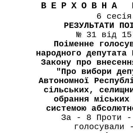
ВЕРХОВНА 
6 сесі
РЕЗУЛЬТАТИ ПО
№ 31 від 15
Поіменне голосу
народного депутата 
Закону про внесенн
"Про вибори деп
Автономної Республ
сільських, селищн
обрання міських
системою абсолютн
За - 8 Проти -
голосували 