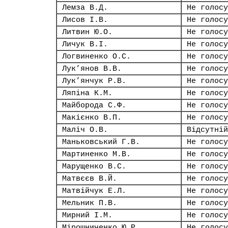
Лемза В.Д.
Не голосу
Лисов І.В.
Не голосу
Литвин Ю.О.
Не голосу
Личук В.І.
Не голосу
Логвиненко О.С.
Не голосу
Лук’янов В.В.
Не голосу
Лук’янчук Р.В.
Не голосу
Ляпіна К.М.
Не голосу
Майборода С.Ф.
Не голосу
Макієнко В.П.
Не голосу
Маліч О.В.
Відсутній
Маньковський Г.В.
Не голосу
Мартиненко М.В.
Не голосу
Марущенко В.С.
Не голосу
Матвєєв В.Й.
Не голосу
Матвійчук Е.Л.
Не голосу
Мельник П.В.
Не голосу
Мирний І.М.
Не голосу
Мірошниченко Ю.Р.
Не голосу