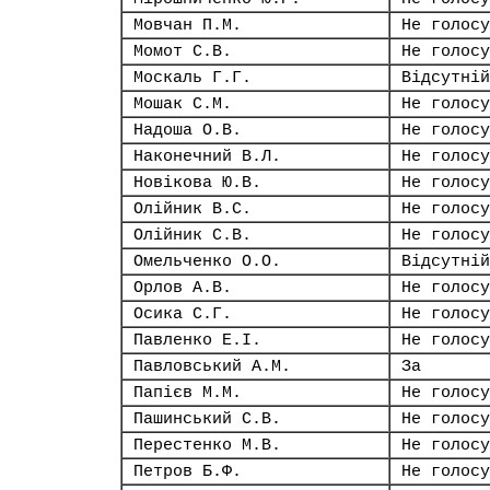
Мовчан П.М.
Не голосу
Момот С.В.
Не голосу
Москаль Г.Г.
Відсутній
Мошак С.М.
Не голосу
Надоша О.В.
Не голосу
Наконечний В.Л.
Не голосу
Новікова Ю.В.
Не голосу
Олійник В.С.
Не голосу
Олійник С.В.
Не голосу
Омельченко О.О.
Відсутній
Орлов А.В.
Не голосу
Осика С.Г.
Не голосу
Павленко Е.І.
Не голосу
Павловський А.М.
За
Папієв М.М.
Не голосу
Пашинський С.В.
Не голосу
Перестенко М.В.
Не голосу
Петров Б.Ф.
Не голосу