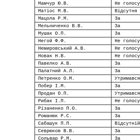
Мамчур Ю.В.
Не голосу
Матіос М.В.
Відсутня
Мацола Р.М.
За
Мельниченко В.В.
За
Мушак О.П.
За
Негой Ф.Ф.
Не голосу
Немировський А.В.
Не голосу
Новак Н.В.
Не голосу
Павелко А.В.
За
Палатний А.Л.
За
Петренко О.М.
Утримався
Побер І.М.
За
Продан О.П.
Утримався
Рибак І.П.
Не голосу
Різаненко П.О.
За
Романюк Р.С.
За
Сабашук П.П.
Відсутній
Севрюков В.В.
За
Сольвар Р.М.
За