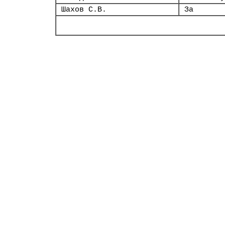
Шахов С.В.
За