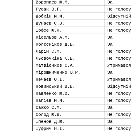
Воропаєв Ю.М.
За
Гусак В.Г.
Не голосу
Добкін М.М.
Відсутній
Дунаєв С.В.
Не голосу
Іоффе Ю.Я.
Не голосу
Кісельов А.М.
За
Колєсніков Д.В.
За
Ларін С.М.
Не голосу
Льовочкіна Ю.В.
Не голосу
Матвієнков С.А.
Утримався
Мірошниченко Ю.Р.
За
Нечаєв О.І.
Утримався
Новинський В.В.
Відсутній
Павленко Ю.О.
Не голосу
Папієв М.М.
Не голосу
Сажко С.М.
За
Солод Ю.В.
Не голосу
Шпенов Д.Ю.
За
Шуфрич Н.І.
Не голосу