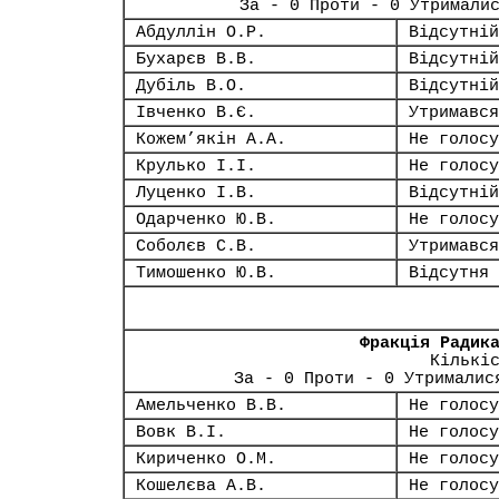
За - 0 Проти - 0 Утримали
Абдуллін О.Р.
Відсутній
Бухарєв В.В.
Відсутній
Дубіль В.О.
Відсутній
Івченко В.Є.
Утримався
Кожем’якін А.А.
Не голосу
Крулько І.І.
Не голосу
Луценко І.В.
Відсутній
Одарченко Ю.В.
Не голосу
Соболєв С.В.
Утримався
Тимошенко Ю.В.
Відсутня
Фракція Радик
Кількі
За - 0 Проти - 0 Утрималис
Амельченко В.В.
Не голосу
Вовк В.І.
Не голосу
Кириченко О.М.
Не голосу
Кошелєва А.В.
Не голосу