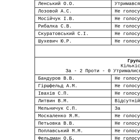
Ленський О.О.
Утримався
Лозовой А.С.
Не голосу
Мосійчук І.В.
Не голосу
Рибалка С.В.
Не голосу
Скуратовський С.І.
Не голосу
Шухевич Ю.Р.
Не голосу
Груп
Кількі
За - 2 Проти - 0 Утрималис
Бандуров В.В.
Не голосу
Гіршфельд А.М.
Не голосу
Івахів С.П.
Не голосу
Литвин В.М.
Відсутній
Мельничук С.П.
За
Москаленко Я.М.
Не голосу
Петьовка В.В.
Не голосу
Поплавський М.М.
Не голосу
Фельдман О.Б.
Не голосу