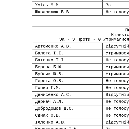
Хміль М.М.
За
Шкварилюк В.В.
Не голосу
П
Кількі
За - 3 Проти - 0 Утрималис
Артеменко А.В.
Відсутній
Балога І.І.
Утримався
Батенко Т.І.
Не голосу
Береза Б.Ю.
Утримався
Бублик Ю.В.
Утримався
Герега О.В.
Не голосу
Гопко Г.М.
Не голосу
Денисенко А.С.
Відсутній
Деркач А.Л.
Не голосу
Добродомов Д.Є.
Не голосу
Єднак О.В.
Не голосу
Іллєнко А.Ю.
Відсутній