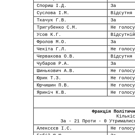
Спориш І.Д.
За
Суслова І.М.
Відсутня
Ткачук Г.В.
За
Тригубенко С.М.
Не голосу
Усов К.Г.
Відсутній
Фролов М.О.
За
Чекіта Г.Л.
Не голосу
Червакова О.В.
Відсутня
Чубаров Р.А.
За
Шинькович А.В.
Не голосу
Юрик Т.З.
Не голосу
Юрчишин П.В.
Не голосу
Яриніч К.В.
Не голосу
Фракція Політич
Кількі
За - 21 Проти - 0 Утрималис
Алексєєв І.С.
Не голосу