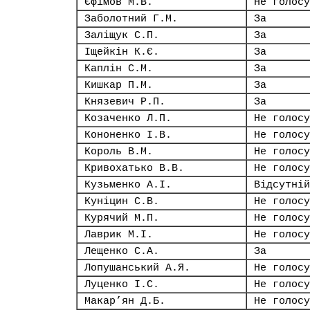
Єфімов М.В.
Не голосу
Заболотний Г.М.
За
Заліщук С.П.
За
Іщейкін К.Є.
За
Каплін С.М.
За
Кишкар П.М.
За
Князевич Р.П.
За
Козаченко Л.П.
Не голосу
Кононенко І.В.
Не голосу
Король В.М.
Не голосу
Кривохатько В.В.
Не голосу
Кузьменко А.І.
Відсутній
Куніцин С.В.
Не голосу
Курячий М.П.
Не голосу
Лаврик М.І.
Не голосу
Лещенко С.А.
За
Лопушанський А.Я.
Не голосу
Луценко І.С.
Не голосу
Макар’ян Д.Б.
Не голосу