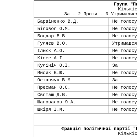
Група "П
Кількі
За - 2 Проти - 0 Утрималис
Барвіненко В.Д.
Не голосу
Біловол О.М.
Не голосу
Бондар В.В.
Не голосу
Гуляєв В.О.
Утримався
Ільюк А.О.
Не голосу
Кіссе А.І.
Не голосу
Кулініч О.І.
За
Мисик В.Ю.
Не голосу
Остапчук В.М.
За
Пресман О.С.
Не голосу
Святаш Д.В.
Не голосу
Шаповалов Ю.А.
Не голосу
Шкіря І.М.
Не голосу
Фракція політичної партії "
Кількі