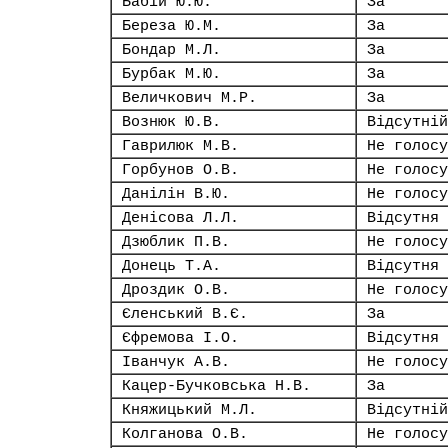
Бабій Ю.Ю.
За
Береза Ю.М.
За
Бондар М.Л.
За
Бурбак М.Ю.
За
Величкович М.Р.
За
Вознюк Ю.В.
Відсутній
Гаврилюк М.В.
Не голосу
Горбунов О.В.
Не голосу
Данілін В.Ю.
Не голосу
Денісова Л.Л.
Відсутня
Дзюблик П.В.
Не голосу
Донець Т.А.
Відсутня
Дроздик О.В.
Не голосу
Єленський В.Є.
За
Єфремова І.О.
Відсутня
Іванчук А.В.
Не голосу
Кацер-Бучковська Н.В.
За
Княжицький М.Л.
Відсутній
Колганова О.В.
Не голосу