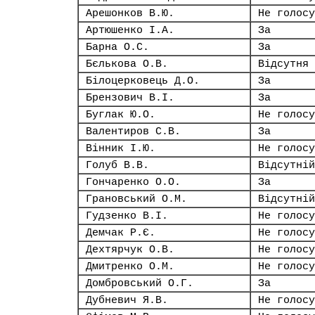
Арешонков В.Ю.
Не голосу
Артюшенко І.А.
За
Барна О.С.
За
Бєлькова О.В.
Відсутня
Білоцерковець Д.О.
За
Брензович В.І.
За
Буглак Ю.О.
Не голосу
Валентиров С.В.
За
Вінник І.Ю.
Не голосу
Голуб В.В.
Відсутній
Гончаренко О.О.
За
Грановський О.М.
Відсутній
Гудзенко В.І.
Не голосу
Демчак Р.Є.
Не голосу
Дехтярчук О.В.
Не голосу
Дмитренко О.М.
Не голосу
Домбровський О.Г.
За
Дубневич Я.В.
Не голосу