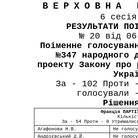
ВЕРХОВНА 
6 сесі
РЕЗУЛЬТАТИ ПО
№ 20 від 06
Поіменне голосуван
№347 народного 
проекту Закону про 
Укра
За - 102 Проти 
голосували 
Рішенн
Фракція ПАРТІ
Кількіс
За - 54 Проти - 0 Утрималис
Агафонова Н.В.
Не голосу
Андрієвський Д.Й.
Не голосу