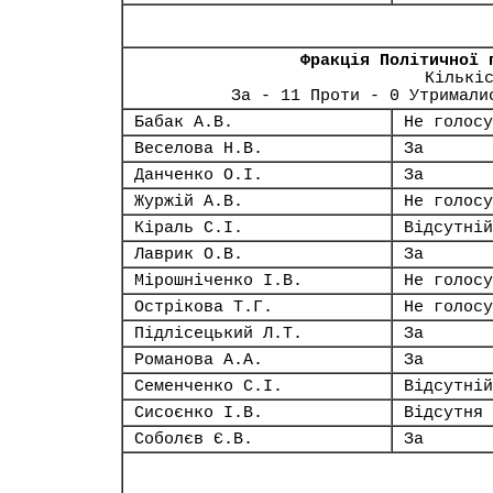
Фракція Політичної 
Кількі
За - 11 Проти - 0 Утримали
Бабак А.В.
Не голосу
Веселова Н.В.
За
Данченко О.І.
За
Журжій А.В.
Не голосу
Кіраль С.І.
Відсутній
Лаврик О.В.
За
Мірошніченко І.В.
Не голосу
Острікова Т.Г.
Не голосу
Підлісецький Л.Т.
За
Романова А.А.
За
Семенченко С.І.
Відсутній
Сисоєнко І.В.
Відсутня
Соболєв Є.В.
За