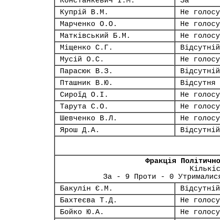
Констанкевич І.М.
За
Купрій В.М.
Не голосу
Марченко О.О.
Не голосу
Матківський Б.М.
Не голосу
Міщенко С.Г.
Відсутній
Мусій О.С.
Не голосу
Парасюк В.З.
Відсутній
Пташник В.Ю.
Відсутня
Сироїд О.І.
Не голосу
Тарута С.О.
Не голосу
Шевченко В.Л.
Не голосу
Ярош Д.А.
Відсутній
Фракція Політичн
Кількі
За - 9 Проти - 0 Утрималис
Бакулін Є.М.
Відсутній
Бахтеєва Т.Д.
Не голосу
Бойко Ю.А.
Не голосу