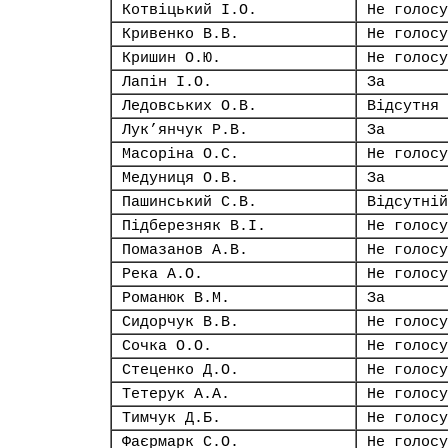
Котвіцький І.О.
Не голосу
Кривенко В.В.
Не голосу
Кришин О.Ю.
Не голосу
Лапін І.О.
За
Ледовських О.В.
Відсутня
Лук’янчук Р.В.
За
Масоріна О.С.
Не голосу
Медуниця О.В.
За
Пашинський С.В.
Відсутній
Підберезняк В.І.
Не голосу
Помазанов А.В.
Не голосу
Река А.О.
Не голосу
Романюк В.М.
За
Сидорчук В.В.
Не голосу
Сочка О.О.
Не голосу
Стеценко Д.О.
Не голосу
Тетерук А.А.
Не голосу
Тимчук Д.Б.
Не голосу
Фаєрмарк С.О.
Не голосу