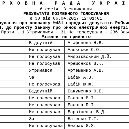
ЕРХОВНА РАДА УКРА
6 сесія 8 скликання
РЕЗУЛЬТАТИ ПОІМЕННОГО ГОЛОСУВАННЯ
№ 30 від 06.04.2017 12:01:01
сування про поправку №481 народних депутатів Рябчи
В. до проекту Закону про ринок електричної енергії
 Проти - 1 Утрималися - 31 Не голосували - 236 Всь
Рішення не прийнято
Відсутній
Агафонова Н.В.
Не голосував
Алєксєєв С.О.
Не голосував
Андрієвський Д.Й.
Не голосував
Арешонков В.Ю.
Утримався
Артеменко А.В.
За
Бабак А.В.
Не голосував
Бабій Ю.Ю.
Відсутній
Бакуменко О.Б.
Не голосував
Балога В.І.
Не голосував
Балога П.І.
Не голосував
Барвіненко В.Д.
За
Батенко Т.І.
Не голосувала
Безбах Я.Я.