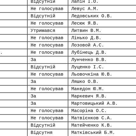
Відсутній
Лапін І.О.
Не голосував
Левус А.М.
Відсутній
Ледовських О.В.
Не голосував
Лесюк Я.В.
Утримався
Литвин В.М.
Не голосував
Лінько Д.В.
Не голосував
Лозовой А.С.
.
Не голосував
Лубінець Д.В.
За
Лунченко В.В.
Відсутній
Луценко І.С.
Не голосував
Льовочкіна Ю.В.
За
Ляшко О.В.
Не голосував
Македон Ю.М.
За
Маркевич Я.В.
За
Мартовицький А.В.
Не голосував
Масоріна О.С.
Не голосував
Матвієнков С.А.
Відсутній
Матейченко К.В.
Відсутня
Матківський Б.М.