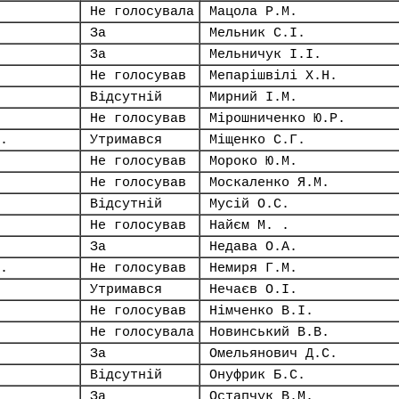
Не голосувала
Мацола Р.М.
За
Мельник С.І.
За
Мельничук І.І.
Не голосував
Мепарішвілі Х.Н.
Відсутній
Мирний І.М.
Не голосував
Мірошниченко Ю.Р.
.
Утримався
Міщенко С.Г.
Не голосував
Мороко Ю.М.
Не голосував
Москаленко Я.М.
Відсутній
Мусій О.С.
Не голосував
Найєм М. .
За
Недава О.А.
.
Не голосував
Немиря Г.М.
Утримався
Нечаєв О.І.
Не голосував
Німченко В.І.
Не голосувала
Новинський В.В.
За
Омельянович Д.С.
Відсутній
Онуфрик Б.С.
За
Остапчук В.М.