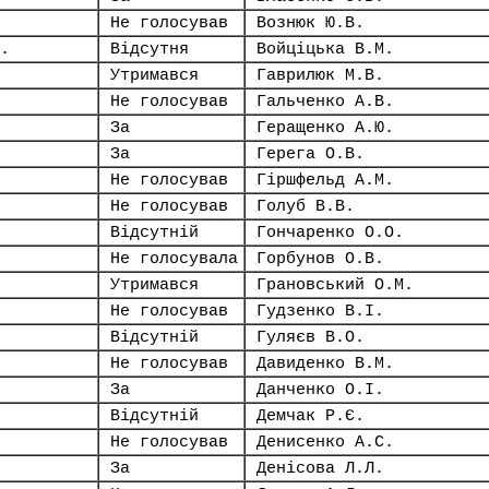
Не голосував
Вознюк Ю.В.
.
Відсутня
Войціцька В.М.
Утримався
Гаврилюк М.В.
Не голосував
Гальченко А.В.
За
Геращенко А.Ю.
За
Герега О.В.
Не голосував
Гіршфельд А.М.
Не голосував
Голуб В.В.
Відсутній
Гончаренко О.О.
Не голосувала
Горбунов О.В.
Утримався
Грановський О.М.
Не голосував
Гудзенко В.І.
Відсутній
Гуляєв В.О.
Не голосував
Давиденко В.М.
За
Данченко О.І.
Відсутній
Демчак Р.Є.
Не голосував
Денисенко А.С.
За
Денісова Л.Л.