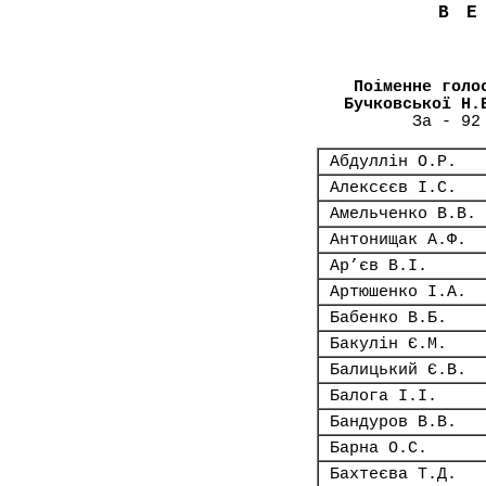
В
Поіменне голо
Бучковської Н.
За - 92
Абдуллін О.Р.
Алексєєв І.С.
Амельченко В.В.
Антонищак А.Ф.
Ар’єв В.І.
Артюшенко І.А.
Бабенко В.Б.
Бакулін Є.М.
Балицький Є.В.
Балога І.І.
Бандуров В.В.
Барна О.С.
Бахтеєва Т.Д.