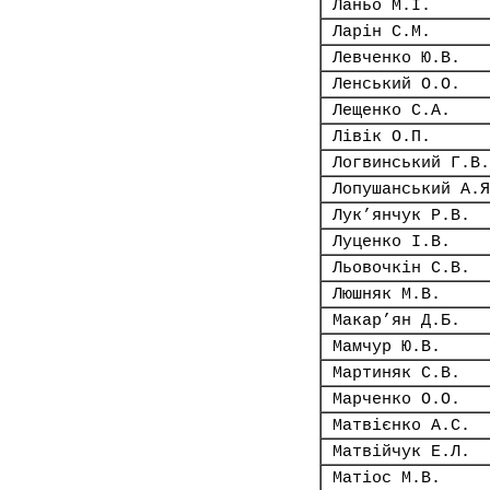
Ланьо М.І.
Ларін С.М.
Левченко Ю.В.
Ленський О.О.
Лещенко С.А.
Лівік О.П.
Логвинський Г.В.
Лопушанський А.Я
Лук’янчук Р.В.
Луценко І.В.
Льовочкін С.В.
Люшняк М.В.
Макар’ян Д.Б.
Мамчур Ю.В.
Мартиняк С.В.
Марченко О.О.
Матвієнко А.С.
Матвійчук Е.Л.
Матіос М.В.