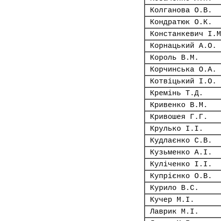
Колганова О.В.
Кондратюк О.К.
Констанкевич І.М
Корнацький А.О.
Король В.М.
Корчинська О.А.
Котвіцький І.О.
Кремінь Т.Д.
Кривенко В.М.
Кривошея Г.Г.
Крулько І.І.
Кудлаєнко С.В.
Кузьменко А.І.
Куліченко І.І.
Купрієнко О.В.
Курило В.С.
Кучер М.І.
Лаврик М.І.