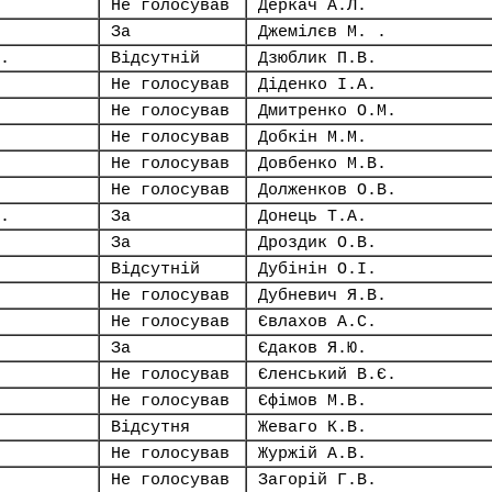
Не голосував
Деркач А.Л.
За
Джемілєв М. .
.
Відсутній
Дзюблик П.В.
Не голосував
Діденко І.А.
Не голосував
Дмитренко О.М.
Не голосував
Добкін М.М.
Не голосував
Довбенко М.В.
Не голосував
Долженков О.В.
.
За
Донець Т.А.
За
Дроздик О.В.
Відсутній
Дубінін О.І.
Не голосував
Дубневич Я.В.
Не голосував
Євлахов А.С.
За
Єдаков Я.Ю.
Не голосував
Єленський В.Є.
Не голосував
Єфімов М.В.
Відсутня
Жеваго К.В.
Не голосував
Журжій А.В.
Не голосував
Загорій Г.В.