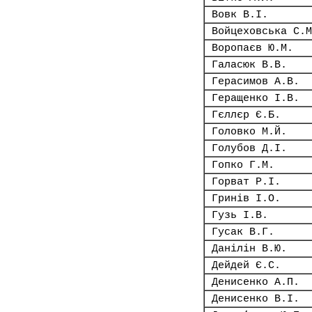
Вовк В.І.
Войцеховська С.М
Воропаєв Ю.М.
Галасюк В.В.
Герасимов А.В.
Геращенко І.В.
Гєллєр Є.Б.
Головко М.Й.
Голубов Д.І.
Гопко Г.М.
Горват Р.І.
Гринів І.О.
Гузь І.В.
Гусак В.Г.
Данілін В.Ю.
Дейдей Є.С.
Денисенко А.П.
Денисенко В.І.