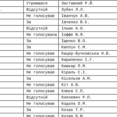
Утримався
Заставний Р.Й.
.
Відсутній
Зубач Л.Л.
Не голосував
Іванчук А.В.
За
Івченко В.Є.
Відсутній
Ільюк А.О.
Не голосувала
Іоффе Ю.Я.
За
Іщенко В.О.
За
Каплін С.М.
Не голосував
Кацер-Бучковська Н.В.
Не голосував
Кириленко І.Г.
Не голосував
Кишкар П.М.
Не голосував
Кіраль С.І.
За
Кісельов А.М.
Не голосував
Кіт А.Б.
Не голосував
Клюєв С.П.
Відсутній
Князевич Р.П.
Не голосував
Кодола О.М.
За
Козак Т.Р.
Не голосував
Козир Б.Ю.