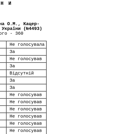
ЇНИ
на О.М., Кацер-
 України (№4493)
ого - 360
Не голосувала
За
Не голосував
За
Відсутній
За
За
Не голосував
Не голосував
Не голосував
Не голосував
Не голосував
Не голосував