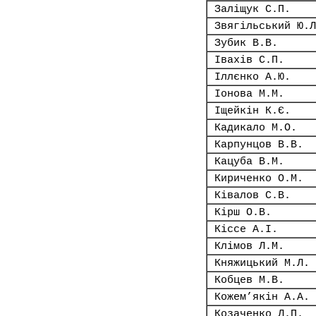
Заліщук С.П.
Звягільський Ю.Л
Зубик В.В.
Івахів С.П.
Іллєнко А.Ю.
Іонова М.М.
Іщейкін К.Є.
Кадикало М.О.
Карпунцов В.В.
Кацуба В.М.
Кириченко О.М.
Ківалов С.В.
Кірш О.В.
Кіссе А.І.
Клімов Л.М.
Княжицький М.Л.
Кобцев М.В.
Кожем’якін А.А.
Козаченко Л.П.