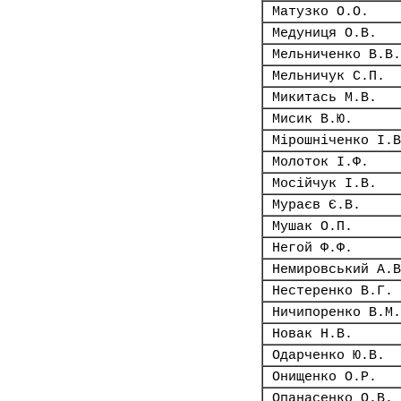
Матузко О.О.
Медуниця О.В.
Мельниченко В.В.
Мельничук С.П.
Микитась М.В.
Мисик В.Ю.
Мірошніченко І.В
Молоток І.Ф.
Мосійчук І.В.
Мураєв Є.В.
Мушак О.П.
Негой Ф.Ф.
Немировський А.В
Нестеренко В.Г.
Ничипоренко В.М.
Новак Н.В.
Одарченко Ю.В.
Онищенко О.Р.
Опанасенко О.В.