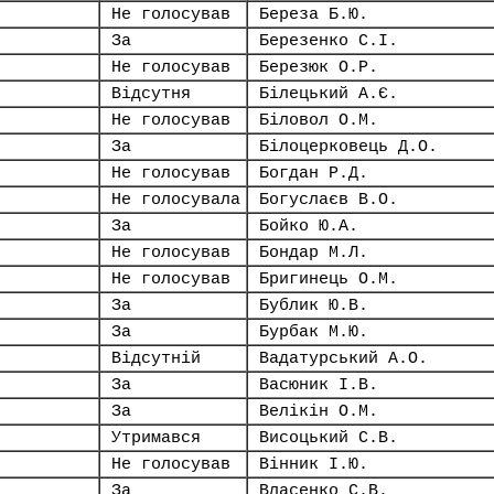
Не голосував
Береза Б.Ю.
За
Березенко С.І.
Не голосував
Березюк О.Р.
Відсутня
Білецький А.Є.
Не голосував
Біловол О.М.
За
Білоцерковець Д.О.
Не голосував
Богдан Р.Д.
Не голосувала
Богуслаєв В.О.
За
Бойко Ю.А.
Не голосував
Бондар М.Л.
Не голосував
Бригинець О.М.
За
Бублик Ю.В.
За
Бурбак М.Ю.
Відсутній
Вадатурський А.О.
За
Васюник І.В.
За
Велікін О.М.
Утримався
Висоцький С.В.
Не голосував
Вінник І.Ю.
За
Власенко С.В.