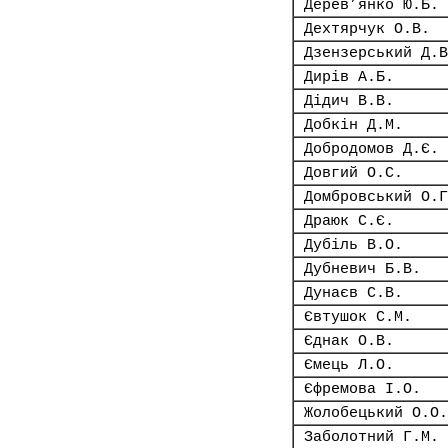
Дерев’янко Ю.Б.
Дехтярчук О.В.
Дзензерський Д.В
Дирів А.Б.
Дідич В.В.
Добкін Д.М.
Добродомов Д.Є.
Довгий О.С.
Домбровський О.Г
Драюк С.Є.
Дубіль В.О.
Дубневич Б.В.
Дунаєв С.В.
Євтушок С.М.
Єднак О.В.
Ємець Л.О.
Єфремова І.О.
Жолобецький О.О.
Заболотний Г.М.