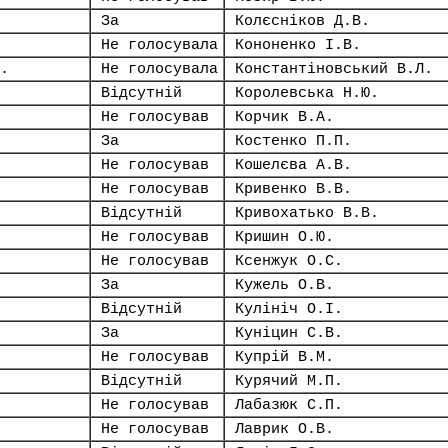
За
Колєсніков Д.В.
Не голосувала
Кононенко І.В.
.
Не голосувала
Константіновський В.Л.
Відсутній
Королевська Н.Ю.
Не голосував
Корчик В.А.
За
Костенко П.П.
Не голосував
Кошелєва А.В.
Не голосував
Кривенко В.В.
Відсутній
Кривохатько В.В.
Не голосував
Кришин О.Ю.
Не голосував
Ксенжук О.С.
За
Кужель О.В.
Відсутній
Кулініч О.І.
За
Куніцин С.В.
Не голосував
Купрій В.М.
Відсутній
Курячий М.П.
Не голосував
Лабазюк С.П.
Не голосував
Лаврик О.В.