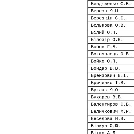
Бендюженко Ф.В.
Береза Ю.М.
Березкін С.С.
Бєлькова О.В.
Білий О.П.
Білозір О.В.
Бобов Г.Б.
Богомолець О.В.
Бойко О.П.
Бондар В.В.
Брензович В.І.
Бриченко І.В.
Буглак Ю.О.
Бухарєв В.В.
Валентиров С.В.
Величкович М.Р.
Веселова Н.В.
Вілкул О.Ю.
Вітко А.Л.