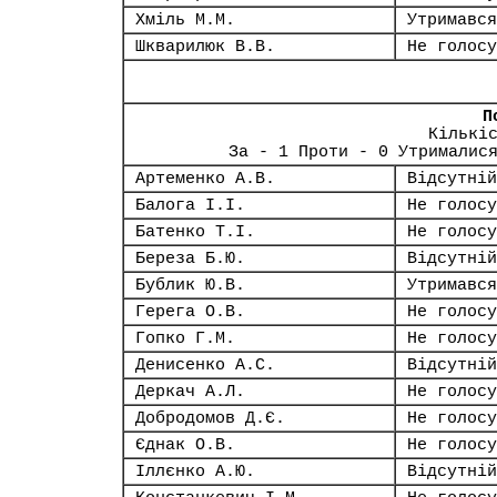
Хміль М.М.
Утримався
Шкварилюк В.В.
Не голосу
П
Кількі
За - 1 Проти - 0 Утрималис
Артеменко А.В.
Відсутній
Балога І.І.
Не голосу
Батенко Т.І.
Не голосу
Береза Б.Ю.
Відсутній
Бублик Ю.В.
Утримався
Герега О.В.
Не голосу
Гопко Г.М.
Не голосу
Денисенко А.С.
Відсутній
Деркач А.Л.
Не голосу
Добродомов Д.Є.
Не голосу
Єднак О.В.
Не голосу
Іллєнко А.Ю.
Відсутній