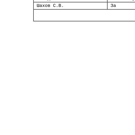
Шахов С.В.
За