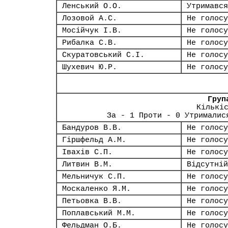
Ленський О.О.
Утримався
Лозовой А.С.
Не голосу
Мосійчук І.В.
Не голосу
Рибалка С.В.
Не голосу
Скуратовський С.І.
Не голосу
Шухевич Ю.Р.
Не голосу
Груп
Кількі
За - 1 Проти - 0 Утрималис
Бандуров В.В.
Не голосу
Гіршфельд А.М.
Не голосу
Івахів С.П.
Не голосу
Литвин В.М.
Відсутній
Мельничук С.П.
Не голосу
Москаленко Я.М.
Не голосу
Петьовка В.В.
Не голосу
Поплавський М.М.
Не голосу
Фельдман О.Б.
Не голосу