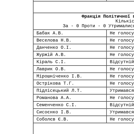
Фракція Політичної 
Кількі
За - 0 Проти - 0 Утрималис
Бабак А.В.
Не голосу
Веселова Н.В.
Не голосу
Данченко О.І.
Не голосу
Журжій А.В.
Не голосу
Кіраль С.І.
Відсутній
Лаврик О.В.
Не голосу
Мірошніченко І.В.
Не голосу
Острікова Т.Г.
Не голосу
Підлісецький Л.Т.
Утримався
Романова А.А.
Не голосу
Семенченко С.І.
Відсутній
Сисоєнко І.В.
Утримався
Соболєв Є.В.
Не голосу