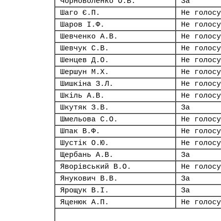
Чорноволенко О.В.
За
Шаго Є.П.
Не голосу
Шаров І.Ф.
Не голосу
Шевченко А.В.
Не голосу
Шевчук С.В.
Не голосу
Шенцев Д.О.
Не голосу
Шершун М.Х.
Не голосу
Шишкіна З.Л.
Не голосу
Шкіль А.В.
Не голосу
Шкутяк З.В.
За
Шмельова С.О.
Не голосу
Шпак В.Ф.
Не голосу
Шустік О.Ю.
Не голосу
Щербань А.В.
За
Яворівський В.О.
Не голосу
Янукович В.В.
За
Ярощук В.І.
За
Яценюк А.П.
Не голосу