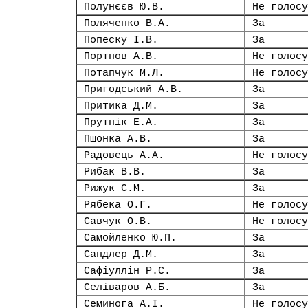
Полунєєв Ю.В.
Не голосу
Поляченко В.А.
За
Попеску І.В.
За
Портнов А.В.
Не голосу
Потапчук М.Л.
Не голосу
Пригодський А.В.
За
Притика Д.М.
За
Прутнік Е.А.
За
Пшонка А.В.
За
Радовець А.А.
Не голосу
Рибак В.В.
За
Рижук С.М.
За
Рябека О.Г.
Не голосу
Савчук О.В.
Не голосу
Самойленко Ю.П.
За
Сандлер Д.М.
За
Сафіуллін Р.С.
За
Селіваров А.Б.
За
Семинога А.І.
Не голосу