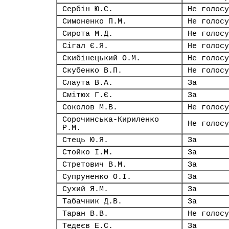
Сербін Ю.С.
Не голосу
Симоненко П.М.
Не голосу
Сирота М.Д.
Не голосу
Сігал Є.Я.
Не голосу
Скибінецький О.М.
Не голосу
Скубенко В.П.
Не голосу
Слаута В.А.
За
Смітюх Г.Є.
За
Соколов М.В.
Не голосу
Сорочинська-Кириленко
Не голосу
Р.М.
Стець Ю.Я.
За
Стойко І.М.
За
Стретович В.М.
За
Супруненко О.І.
За
Сухий Я.М.
За
Табачник Д.В.
За
Таран В.В.
Не голосу
Тедеєв Е.С.
За