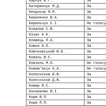
Карпук В.Г.
За
Катеринчук М.Д.
За
Кендзьор Я.М.
За
Кириленко В.А.
За
Кирильчук Є.І.
Не голосу
Ківалов С.В.
За
Кінах А.К.
За
Климець П.А.
За
Клюєв А.П.
За
Ключковський Ю.Б.
За
Коваль В.С.
За
Ковзель М.О.
Не голосу
Кожем’якін А.А.
Не голосу
Колесніков Б.В.
За
Колєсніков Д.В.
За
Комар М.С.
За
Коновалюк В.І.
За
Корж В.П.
За
Корж П.П.
За