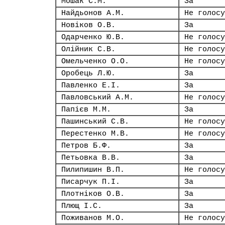
Мошак С.М.
За
Найдьонов А.М.
Не голосу
Новіков О.В.
За
Одарченко Ю.В.
Не голосу
Олійник С.В.
Не голосу
Омельченко О.О.
Не голосу
Оробець Л.Ю.
За
Павленко Е.І.
За
Павловський А.М.
Не голосу
Папієв М.М.
За
Пашинський С.В.
Не голосу
Перестенко М.В.
Не голосу
Петров Б.Ф.
За
Петьовка В.В.
За
Пилипишин В.П.
Не голосу
Писарчук П.І.
За
Плотніков О.В.
За
Плющ І.С.
За
Поживанов М.О.
Не голосу