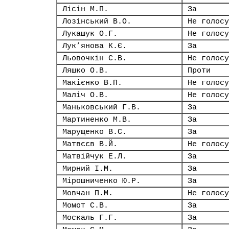
Лісін М.П.
За
Лозінський В.О.
Не голосу
Лукашук О.Г.
Не голосу
Лук’янова К.Є.
За
Льовочкін С.В.
Не голосу
Ляшко О.В.
Проти
Макієнко В.П.
Не голосу
Маліч О.В.
Не голосу
Маньковський Г.В.
За
Мартиненко М.В.
За
Марущенко В.С.
За
Матвєєв В.Й.
Не голосу
Матвійчук Е.Л.
За
Мирний І.М.
За
Мірошниченко Ю.Р.
За
Мовчан П.М.
Не голосу
Момот С.В.
За
Москаль Г.Г.
За