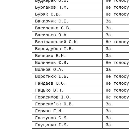
Буджерак О.О.
Не голосу
Бурлаков П.М.
Не голосу
Буряк С.В.
Не голосу
Вакарчук С.І.
За
Василенко С.В.
За
Васильєв О.А.
За
Веліжанський С.К.
Не голосу
Вернидубов І.В.
За
Вечерко В.М.
За
Волинець Є.В.
Не голосу
Волков О.А.
За
Воротнюк І.Б.
Не голосу
Гайдаєв Ю.О.
Не голосу
Гацько В.П.
Не голосу
Герасимов І.О.
Не голосу
Герасим’юк О.В.
За
Герман Г.М.
За
Глазунов С.М.
За
Глущенко І.М.
За