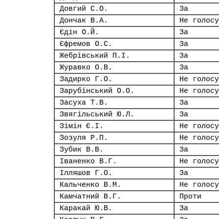
Довгий С.О.
За
Дончак В.А.
Не голосу
Єдін О.Й.
За
Єфремов О.С.
За
Жебрівський П.І.
За
Журавко О.В.
За
Задирко Г.О.
Не голосу
Зарубінський О.О.
Не голосу
Засуха Т.В.
За
Звягільський Ю.Л.
За
Зімін Є.І.
Не голосу
Зозуля Р.П.
Не голосу
Зубик В.В.
За
Іваненко В.Г.
Не голосу
Ілляшов Г.О.
За
Кальченко В.М.
Не голосу
Камчатний В.Г.
Проти
Каракай Ю.В.
За