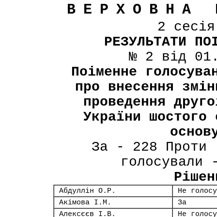
ВЕРХОВНА 
2 сесі
РЕЗУЛЬТАТИ ПО
№ 2 від 01
Поіменне голосува
про внесення змін
проведення друго
України шостого 
основ
За - 228 Проти 
голосували 
Рішен
Абдуллін О.Р.
Не голосу
Акімова І.М.
За
Алексєєв І.В.
Не голосу