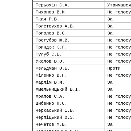
Терьохін С.А.
Утримався
Тихонов В.М.
Не голосу
Ткач Р.В.
За
Толстоухов А.В.
За
Тополов В.С.
За
Трегубов Ю.В.
Не голосу
Триндюк Ю.Г.
Не голосу
Тулуб С.Б.
Не голосу
Уколов В.О.
Не голосу
Фельдман О.Б.
Проти
Філенко В.П.
Не голосу
Харлім В.М.
За
Хмельницький В.І.
За
Храпов С.А.
Не голосу
Цибенко П.С.
Не голосу
Черкаський І.Б.
Не голосу
Черпіцький О.З.
Не голосу
Чечетов М.В.
За