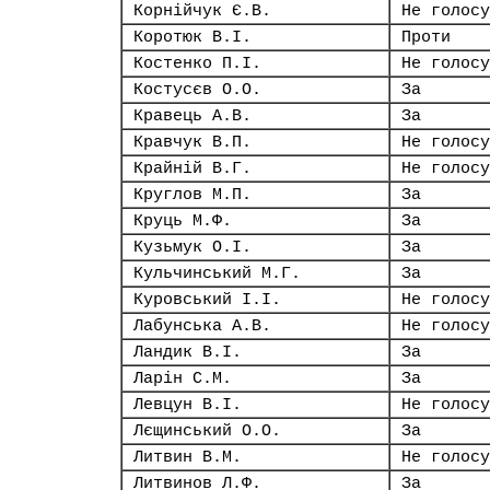
Корнійчук Є.В.
Не голосу
Коротюк В.І.
Проти
Костенко П.І.
Не голосу
Костусєв О.О.
За
Кравець А.В.
За
Кравчук В.П.
Не голосу
Крайній В.Г.
Не голосу
Круглов М.П.
За
Круць М.Ф.
За
Кузьмук О.І.
За
Кульчинський М.Г.
За
Куровський І.І.
Не голосу
Лабунська А.В.
Не голосу
Ландик В.І.
За
Ларін С.М.
За
Левцун В.І.
Не голосу
Лєщинський О.О.
За
Литвин В.М.
Не голосу
Литвинов Л.Ф.
За