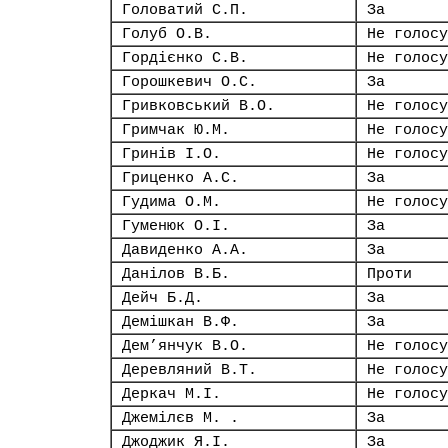
Головатий С.П.
За
Голуб О.В.
Не голосу
Гордієнко С.В.
Не голосу
Горошкевич О.С.
За
Гривковський В.О.
Не голосу
Гримчак Ю.М.
Не голосу
Гринів І.О.
Не голосу
Гриценко А.С.
За
Гудима О.М.
Не голосу
Гуменюк О.І.
За
Давиденко А.А.
За
Данілов В.Б.
Проти
Дейч Б.Д.
За
Демішкан В.Ф.
За
Дем’янчук В.О.
Не голосу
Деревляний В.Т.
Не голосу
Деркач М.І.
Не голосу
Джемілєв М. .
За
Джоджик Я.І.
За