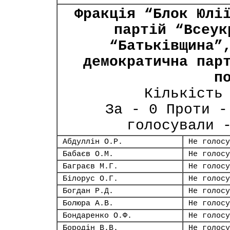
Фракція “Блок Юлі
партій “Всеук
“Батьківщина”
демократична пар
п
Кількість
За - 0 Проти -
голосували 
Абдуллін О.Р.
Не голосу
Бабаєв О.М.
Не голосу
Баграєв М.Г.
Не голосу
Білорус О.Г.
Не голосу
Богдан Р.Д.
Не голосу
Болюра А.В.
Не голосу
Бондаренко О.Ф.
Не голосу
Бородін В.В.
Не голосу