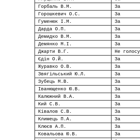
Горбаль В.М.
За
Горошкевич О.С.
За
Гуменюк І.М.
За
Дарда О.П.
За
Демидко В.М.
За
Демянко М.І.
За
Джарти В.Г.
Не голосу
Єдін О.Й.
За
Журавко О.В.
За
Звягільський Ю.Л.
За
Зубець М.В.
За
Іванющенко Ю.В.
За
Калюжний В.А.
За
Кий С.В.
За
Ківалов С.В.
За
Климець П.А.
За
Клюєв А.П.
За
Ковальова Ю.В.
За