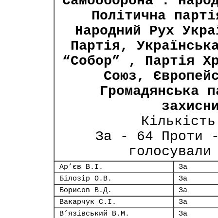
Самооборона”: Наро
Політична парті
Народний Рух Укра
Партія, Українськ
“Собор” , Партія Х
Союз, Європей
Громадянська п
захисн
Кількість
За - 64 Проти 
голосували
Ар’єв В.І.
За
Білозір О.В.
За
Борисов В.Д.
За
Вакарчук С.І.
За
В’язівський В.М.
За