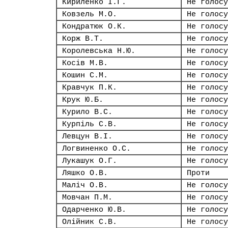
Кириленко І.Г.
Не голосу
Ковзель М.О.
Не голосу
Кондратюк О.К.
Не голосу
Корж В.Т.
Не голосу
Королевська Н.Ю.
Не голосу
Косів М.В.
Не голосу
Кошин С.М.
Не голосу
Кравчук П.К.
Не голосу
Крук Ю.Б.
Не голосу
Курило В.С.
Не голосу
Курпіль С.В.
Не голосу
Левцун В.І.
Не голосу
Логвиненко О.С.
Не голосу
Лукашук О.Г.
Не голосу
Ляшко О.В.
Проти
Маліч О.В.
Не голосу
Мовчан П.М.
Не голосу
Одарченко Ю.В.
Не голосу
Олійник С.В.
Не голосу