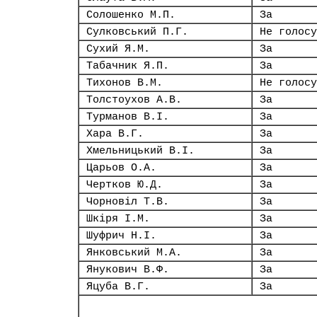
Солошенко М.П.
За
Сулковський П.Г.
Не голосу
Сухий Я.М.
За
Табачник Я.П.
За
Тихонов В.М.
Не голосу
Толстоухов А.В.
За
Турманов В.І.
За
Хара В.Г.
За
Хмельницький В.І.
За
Царьов О.А.
За
Чертков Ю.Д.
За
Чорновіл Т.В.
За
Шкіря І.М.
За
Шуфрич Н.І.
За
Янковський М.А.
За
Янукович В.Ф.
За
Яцуба В.Г.
За