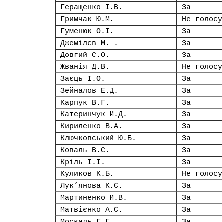
Геращенко І.В.
За
Гримчак Ю.М.
Не голосу
Гуменюк О.І.
За
Джемілєв М. .
За
Довгий С.О.
За
Жванія Д.В.
Не голосу
Заєць І.О.
За
Зейналов Е.Д.
За
Карпук В.Г.
За
Катеринчук М.Д.
За
Кириленко В.А.
За
Ключковський Ю.Б.
За
Коваль В.С.
За
Кріль І.І.
За
Куликов К.Б.
Не голосу
Лук’янова К.Є.
За
Мартиненко М.В.
За
Матвієнко А.С.
За
Москаль Г.Г.
За