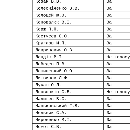
Козак В.В.
За
Колесніченко В.В.
За
Колоцей Ю.О.
За
Коновалюк В.І.
За
Корж П.П.
За
Костусєв О.О.
За
Круглов М.П.
За
Лавринович О.В.
За
Ландік В.І.
Не голосу
Лебедєв П.В.
За
Лєщинський О.О.
За
Литвинов Л.Ф.
За
Лукаш О.Л.
За
Льовочкін С.В.
Не голосу
Малишев В.С.
За
Маньковський Г.В.
За
Мельник С.А.
За
Мироненко М.І.
За
Момот С.В.
За