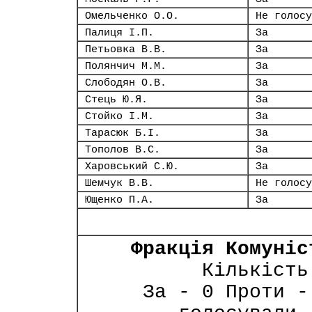
Омельченко О.О.
Не голосу
Палиця І.П.
За
Петьовка В.В.
За
Полянчич М.М.
За
Слободян О.В.
За
Стець Ю.Я.
За
Стойко І.М.
За
Тарасюк Б.І.
За
Тополов В.С.
За
Харовський С.Ю.
За
Шемчук В.В.
Не голосу
Ющенко П.А.
За
Фракція Комуніс
Кількість
За - 0 Проти -