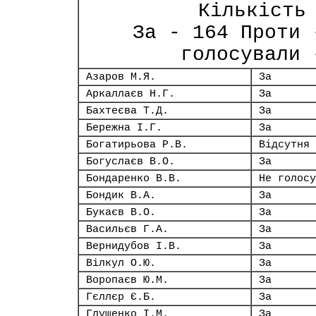
Кількість
За - 164 Проти 
голосували 
Азаров М.Я.
За
Аркаллаєв Н.Г.
За
Бахтеєва Т.Д.
За
Бережна І.Г.
За
Богатирьова Р.В.
Відсутня
Богуслаєв В.О.
За
Бондаренко В.В.
Не голосу
Бондик В.А.
За
Букаєв В.О.
За
Васильєв Г.А.
За
Вернидубов І.В.
За
Вілкул О.Ю.
За
Воропаєв Ю.М.
За
Гєллєр Є.Б.
За
Глущенко І.М.
За