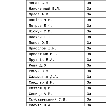
Мошак С.М.
За
Наконечний В.Л.
За
Орлов А.В.
За
Папієв М.М.
За
Петров Б.Ф.
За
Піскун С.М.
За
Плохой І.І.
За
Попов О.П.
За
Прасолов І.М.
За
Присяжнюк М.В.
За
Прутнік Е.А.
За
Рева Д.О.
За
Рижук С.М.
За
Саламатін Д.А.
За
Сандлер Д.М.
За
Святаш Д.В.
За
Синиця А.М.
За
Скубашевський С.В.
За
Слаута В.А.
За