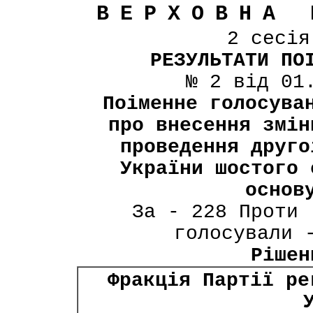
ВЕРХОВНА 
2 сесі
РЕЗУЛЬТАТИ ПО
№ 2 від 01
Поіменне голосува
про внесення змін
проведення друго
України шостого 
основ
За - 228 Проти 
голосували 
Рішен
Фракція Партії ре