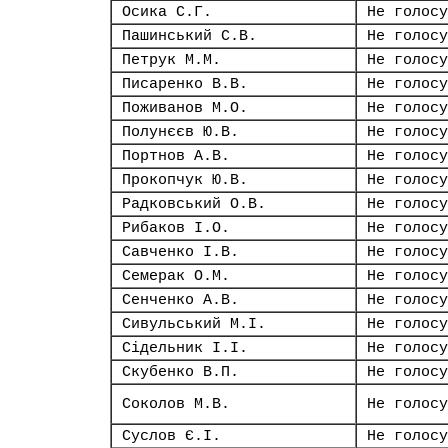
Осика С.Г.
Не голосу
Пашинський С.В.
Не голосу
Петрук М.М.
Не голосу
Писаренко В.В.
Не голосу
Поживанов М.О.
Не голосу
Полунєєв Ю.В.
Не голосу
Портнов А.В.
Не голосу
Прокопчук Ю.В.
Не голосу
Радковський О.В.
Не голосу
Рибаков І.О.
Не голосу
Савченко І.В.
Не голосу
Семерак О.М.
Не голосу
Сенченко А.В.
Не голосу
Сивульський М.І.
Не голосу
Сідельник І.І.
Не голосу
Скубенко В.П.
Не голосу
Соколов М.В.
Не голосу
Суслов Є.І.
Не голосу