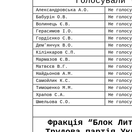
голосували 
Александровська А.О.
Не голосу
Бабурін О.В.
Не голосу
Волинець Є.В.
Не голосу
Герасимов І.О.
Не голосу
Гордієнко С.В.
Не голосу
Дем’янчук В.О.
Не голосу
Кілінкаров С.П.
Не голосу
Мармазов Є.В.
Не голосу
Матвєєв В.Г.
Не голосу
Найдьонов А.М.
Не голосу
Самойлик К.С.
Не голосу
Тимошенко М.М.
Не голосу
Храпов С.А.
Не голосу
Шмельова С.О.
Не голосу
Фракція “Блок Ли
Трудова партія Ук