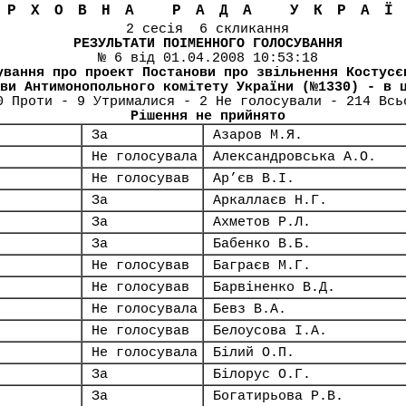
ЕРХОВНА РАДА УКРА
2 сесія 6 скликання
РЕЗУЛЬТАТИ ПОІМЕННОГО ГОЛОСУВАННЯ
№ 6 від 01.04.2008 10:53:18
ування про проект Постанови про звільнення Костусє
ви Антимонопольного комітету України (№1330) - в 
0 Проти - 9 Утрималися - 2 Не голосували - 214 Всь
Рішення не прийнято
За
Азаров М.Я.
Не голосувала
Александровська А.О.
Не голосував
Ар’єв В.І.
За
Аркаллаєв Н.Г.
За
Ахметов Р.Л.
За
Бабенко В.Б.
Не голосував
Баграєв М.Г.
Не голосував
Барвіненко В.Д.
Не голосувала
Бевз В.А.
Не голосував
Белоусова І.А.
Не голосувала
Білий О.П.
За
Білорус О.Г.
За
Богатирьова Р.В.