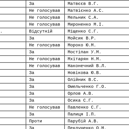
За
Матвєєв В.Г.
Не голосував
Матвієнко А.С.
Не голосував
Мельник С.А.
Не голосував
Мироненко М.І.
.
Відсутній
Міщенко С.Г.
За
Мойсик В.Р.
Не голосував
Мороко Ю.М.
За
Мостіпан У.М.
Не голосував
Мхітарян Н.М.
Не голосував
Наконечний В.Л.
За
Новікова Ю.В.
За
Олійник В.С.
За
Омельченко Г.О.
За
Орлов А.В.
За
Осика С.Г.
Не голосував
Павленко С.Г.
За
Палиця І.П.
Проти
Парубій А.В.
За
Пеклушенко О.М.