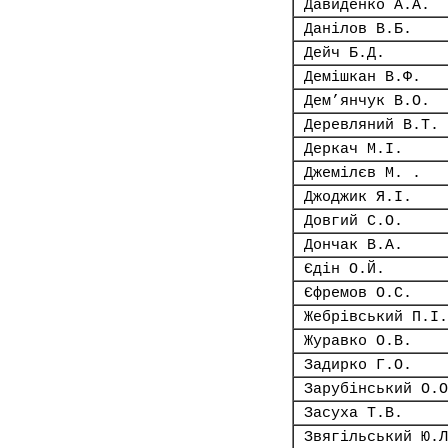
Давиденко А.А.
Данілов В.Б.
Дейч Б.Д.
Демішкан В.Ф.
Дем’янчук В.О.
Деревляний В.Т.
Деркач М.І.
Джемілєв М. .
Джоджик Я.І.
Довгий С.О.
Дончак В.А.
Єдін О.Й.
Єфремов О.С.
Жебрівський П.І.
Журавко О.В.
Задирко Г.О.
Зарубінський О.О
Засуха Т.В.
Звягільський Ю.Л