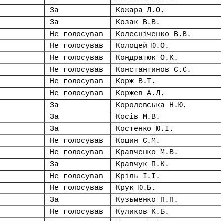
За
Кожара Л.О.
За
Козак В.В.
Не голосував
Колесніченко В.В.
Не голосував
Колоцей Ю.О.
Не голосував
Кондратюк О.К.
Не голосував
Константинов Є.С.
Не голосував
Корж В.Т.
Не голосував
Коржев А.Л.
За
Королевська Н.Ю.
За
Косів М.В.
За
Костенко Ю.І.
Не голосував
Кошин С.М.
Не голосував
Кравченко М.В.
За
Кравчук П.К.
Не голосував
Кріль І.І.
Не голосував
Крук Ю.Б.
За
Кузьменко П.П.
Не голосував
Куликов К.Б.