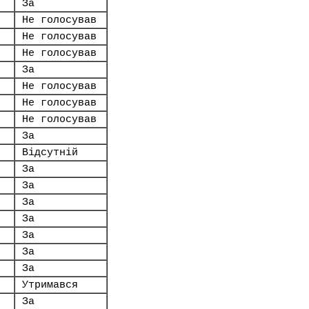
За
Не голосував
Не голосував
Не голосував
За
Не голосував
Не голосував
Не голосував
За
Відсутній
За
За
За
За
За
За
За
Утримався
За