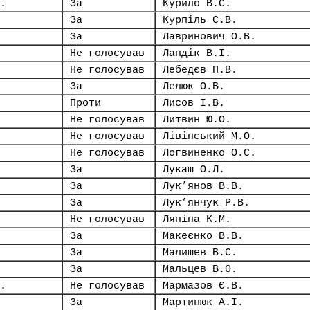
.
За
Курило В.С.
За
Курпіль С.В.
За
Лавринович О.В.
Не голосував
Ландік В.І.
Не голосував
Лебедєв П.В.
За
Лелюк О.В.
Проти
Лисов І.В.
Не голосував
Литвин Ю.О.
Не голосував
Лівінський М.О.
Не голосував
Логвиненко О.С.
За
Лукаш О.Л.
За
Лук’янов В.В.
За
Лук’янчук Р.В.
Не голосував
Ляпіна К.М.
За
Макеєнко В.В.
За
Малишев В.С.
За
Мальцев В.О.
.
Не голосував
Мармазов Є.В.
За
Мартинюк А.І.