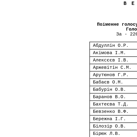
В
Поіменне голос
Голо
За - 22
Абдуллін О.Р.
Акімова І.М.
Алексєєв І.В.
Аржевітін С.М.
Арутюнов Г.Р.
Бабаєв О.М.
Бабурін О.В.
Баранов В.О.
Бахтеєва Т.Д.
Бевзенко В.Ф.
Бережна І.Г.
Білозір О.В.
Бірюк Л.В.