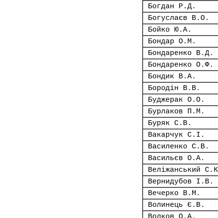
Богдан Р.Д.
Богуслаєв В.О.
Бойко Ю.А.
Бондар О.М.
Бондаренко В.Д.
Бондаренко О.Ф.
Бондик В.А.
Бородін В.В.
Буджерак О.О.
Бурлаков П.М.
Буряк С.В.
Вакарчук С.І.
Василенко С.В.
Васильєв О.А.
Веліжанський С.К
Вернидубов І.В.
Вечерко В.М.
Волинець Є.В.
Волков О.А.