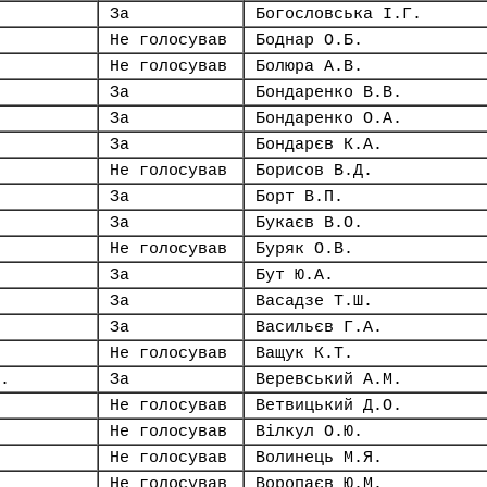
За
Богословська І.Г.
Не голосував
Боднар О.Б.
Не голосував
Болюра А.В.
За
Бондаренко В.В.
За
Бондаренко О.А.
За
Бондарєв К.А.
Не голосував
Борисов В.Д.
За
Борт В.П.
За
Букаєв В.О.
Не голосував
Буряк О.В.
За
Бут Ю.А.
За
Васадзе Т.Ш.
За
Васильєв Г.А.
Не голосував
Ващук К.Т.
.
За
Веревський А.М.
Не голосував
Ветвицький Д.О.
Не голосував
Вілкул О.Ю.
Не голосував
Волинець М.Я.
Не голосував
Воропаєв Ю.М.