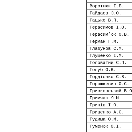
Воротнюк І.Б.
Гайдаєв Ю.О.
Гацько В.П.
Герасимов І.О.
Герасим’юк О.В.
Герман Г.М.
Глазунов С.М.
Глущенко І.М.
Головатий С.П.
Голуб О.В.
Гордієнко С.В.
Горошкевич О.С.
Гривковський В.О
Гримчак Ю.М.
Гринів І.О.
Гриценко А.С.
Гудима О.М.
Гуменюк О.І.