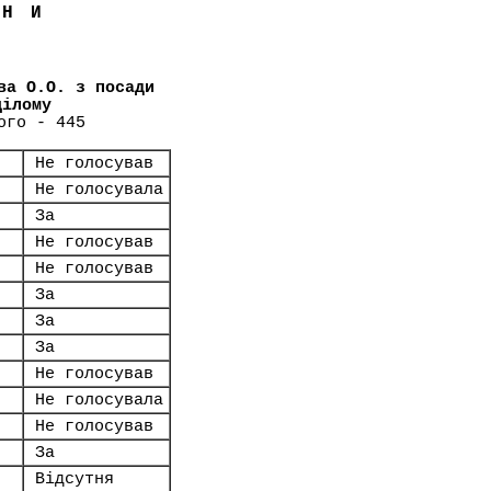
ЇНИ
ва О.О. з посади
цілому
ого - 445
Не голосував
Не голосувала
За
Не голосував
Не голосував
За
За
За
Не голосував
Не голосувала
Не голосував
За
Відсутня