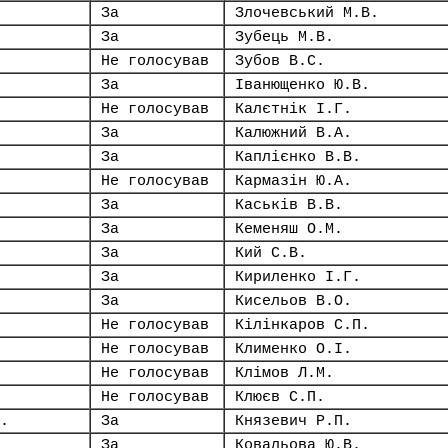
За
Злочевський М.В.
За
Зубець М.В.
Не голосував
Зубов В.С.
За
Іванющенко Ю.В.
Не голосував
Калєтнік І.Г.
За
Калюжний В.А.
За
Каплієнко В.В.
Не голосував
Кармазін Ю.А.
За
Каськів В.В.
За
Кеменяш О.М.
За
Кий С.В.
За
Кириленко І.Г.
За
Кисельов В.О.
Не голосував
Кілінкаров С.П.
Не голосував
Клименко О.І.
Не голосував
Клімов Л.М.
Не голосував
Клюєв С.П.
.
За
Князевич Р.П.
За
Ковальова Ю.В.