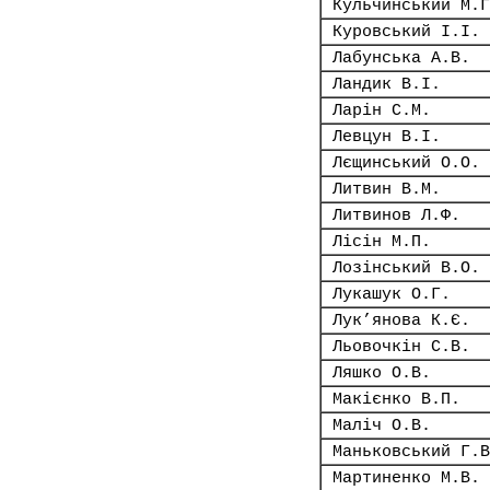
Кульчинський М.Г
Куровський І.І.
Лабунська А.В.
Ландик В.І.
Ларін С.М.
Левцун В.І.
Лєщинський О.О.
Литвин В.М.
Литвинов Л.Ф.
Лісін М.П.
Лозінський В.О.
Лукашук О.Г.
Лук’янова К.Є.
Льовочкін С.В.
Ляшко О.В.
Макієнко В.П.
Маліч О.В.
Маньковський Г.В
Мартиненко М.В.