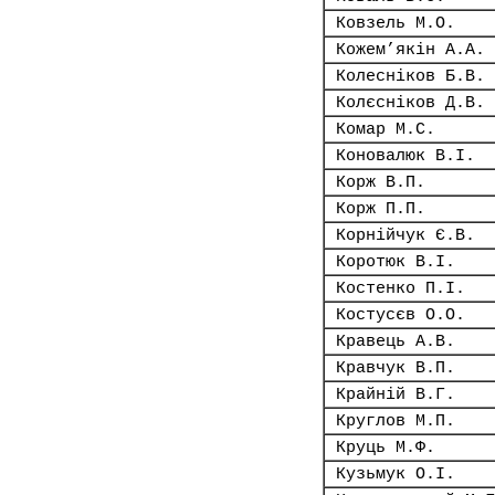
Ковзель М.О.
Кожем’якін А.А.
Колесніков Б.В.
Колєсніков Д.В.
Комар М.С.
Коновалюк В.І.
Корж В.П.
Корж П.П.
Корнійчук Є.В.
Коротюк В.І.
Костенко П.І.
Костусєв О.О.
Кравець А.В.
Кравчук В.П.
Крайній В.Г.
Круглов М.П.
Круць М.Ф.
Кузьмук О.І.