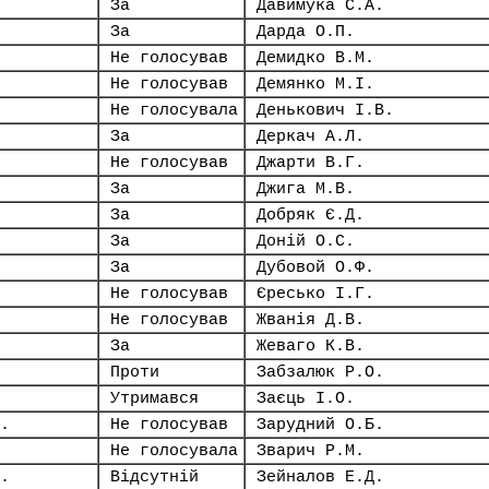
За
Давимука С.А.
За
Дарда О.П.
Не голосував
Демидко В.М.
Не голосував
Демянко М.І.
Не голосувала
Денькович І.В.
За
Деркач А.Л.
Не голосував
Джарти В.Г.
За
Джига М.В.
За
Добряк Є.Д.
За
Доній О.С.
За
Дубовой О.Ф.
Не голосував
Єресько І.Г.
Не голосував
Жванія Д.В.
За
Жеваго К.В.
Проти
Забзалюк Р.О.
Утримався
Заєць І.О.
.
Не голосував
Зарудний О.Б.
Не голосувала
Зварич Р.М.
.
Відсутній
Зейналов Е.Д.