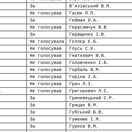
За
В’язівський В.М.
Не голосував
Гасюк П.П.
За
Гейман О.А.
Не голосував
Герасимчук В.В.
За
Геращенко І.В.
Не голосувала
Гєллєр Є.Б.
Не голосував
Глусь С.К.
Не голосував
Гнаткевич Ю.В.
Не голосував
Головченко І.Б.
Не голосував
Горбаль В.М.
Не голосував
Горіна І.А.
Не голосував
Грач Л.І.
.
Не голосував
Григорович Л.С.
За
Гриневецький С.Р.
За
Грицак В.М.
За
Губський Б.В.
За
Гуменюк І.М.
За
Гуреєв В.М.