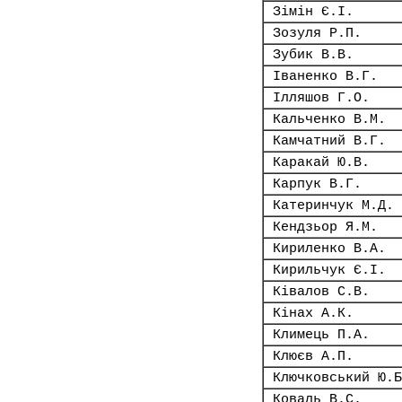
Зімін Є.І.
Зозуля Р.П.
Зубик В.В.
Іваненко В.Г.
Ілляшов Г.О.
Кальченко В.М.
Камчатний В.Г.
Каракай Ю.В.
Карпук В.Г.
Катеринчук М.Д.
Кендзьор Я.М.
Кириленко В.А.
Кирильчук Є.І.
Ківалов С.В.
Кінах А.К.
Климець П.А.
Клюєв А.П.
Ключковський Ю.Б
Коваль В.С.