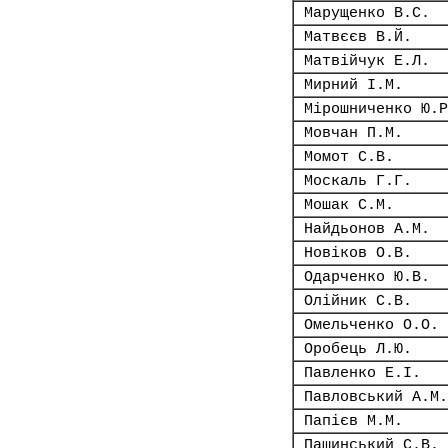
Марущенко В.С.
Матвєєв В.Й.
Матвійчук Е.Л.
Мирний І.М.
Мірошниченко Ю.Р
Мовчан П.М.
Момот С.В.
Москаль Г.Г.
Мошак С.М.
Найдьонов А.М.
Новіков О.В.
Одарченко Ю.В.
Олійник С.В.
Омельченко О.О.
Оробець Л.Ю.
Павленко Е.І.
Павловський А.М.
Папієв М.М.
Пашинський С.В.