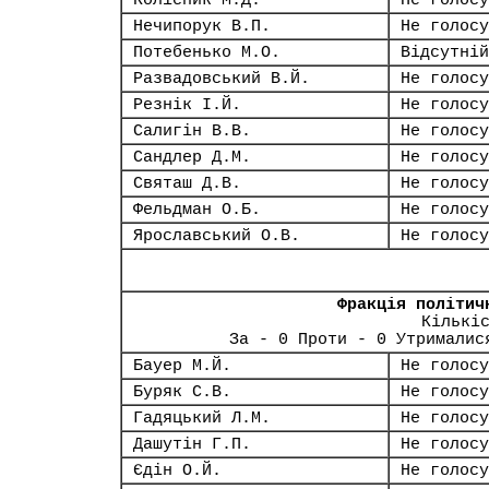
Колісник М.Д.
Не голосу
Нечипорук В.П.
Не голосу
Потебенько М.О.
Відсутній
Развадовський В.Й.
Не голосу
Резнік І.Й.
Не голосу
Салигін В.В.
Не голосу
Сандлер Д.М.
Не голосу
Святаш Д.В.
Не голосу
Фельдман О.Б.
Не голосу
Ярославський О.В.
Не голосу
Фракція політич
Кількі
За - 0 Проти - 0 Утрималис
Бауер М.Й.
Не голосу
Буряк С.В.
Не голосу
Гадяцький Л.М.
Не голосу
Дашутін Г.П.
Не голосу
Єдін О.Й.
Не голосу