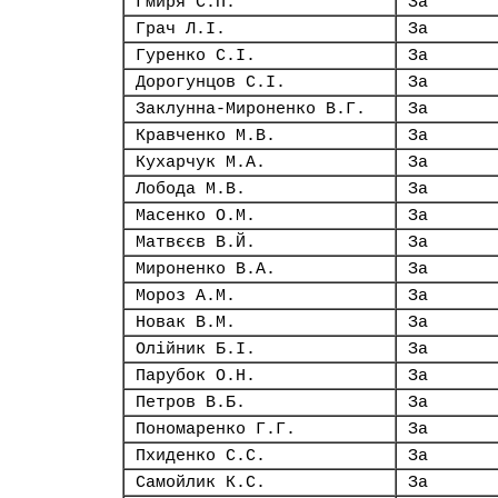
Гмиря С.П.
За
Грач Л.І.
За
Гуренко С.І.
За
Дорогунцов С.І.
За
Заклунна-Мироненко В.Г.
За
Кравченко М.В.
За
Кухарчук М.А.
За
Лобода М.В.
За
Масенко О.М.
За
Матвєєв В.Й.
За
Мироненко В.А.
За
Мороз А.М.
За
Новак В.М.
За
Олійник Б.І.
За
Парубок О.Н.
За
Петров В.Б.
За
Пономаренко Г.Г.
За
Пхиденко С.С.
За
Самойлик К.С.
За