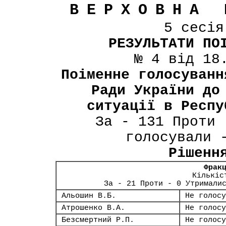
ВЕРХОВНА 
5 сесі
РЕЗУЛЬТАТИ ПО
№ 4 від 18
Поіменне голосуванн
Ради України до
ситуації в Респу
За - 131 Проти 
голосували 
Рішенн
Фрак
Кількіс
За - 21 Проти - 0 Утримали
Альошин В.Б.
Не голосу
Атрошенко В.А.
Не голосу
Безсмертний Р.П.
Не голосу