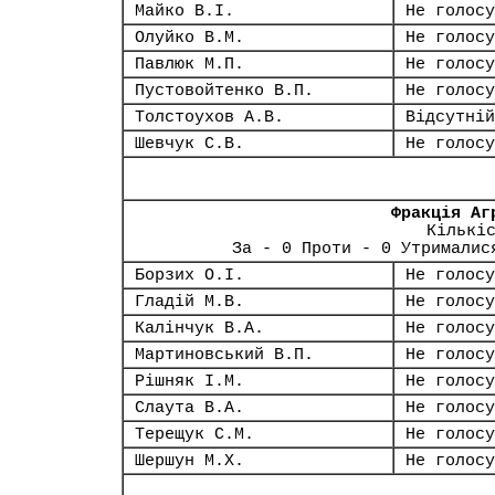
Майко В.І.
Не голосу
Олуйко В.М.
Не голосу
Павлюк М.П.
Не голосу
Пустовойтенко В.П.
Не голосу
Толстоухов А.В.
Відсутній
Шевчук С.В.
Не голосу
Фракція Аг
Кількі
За - 0 Проти - 0 Утрималис
Борзих О.І.
Не голосу
Гладій М.В.
Не голосу
Калінчук В.А.
Не голосу
Мартиновський В.П.
Не голосу
Рішняк І.М.
Не голосу
Слаута В.А.
Не голосу
Терещук С.М.
Не голосу
Шершун М.Х.
Не голосу