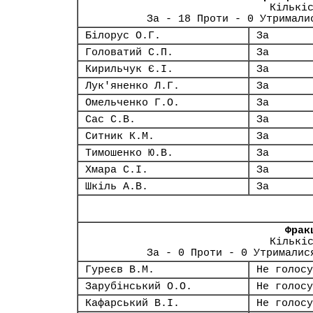
Кількі
За - 18 Проти - 0 Утримали
Білорус О.Г.
За
Головатий С.П.
За
Кирильчук Є.І.
За
Лук'яненко Л.Г.
За
Омельченко Г.О.
За
Сас С.В.
За
Ситник К.М.
За
Тимошенко Ю.В.
За
Хмара С.І.
За
Шкіль А.В.
За
Фрак
Кількі
За - 0 Проти - 0 Утрималис
Гуреєв В.М.
Не голосу
Зарубінський О.О.
Не голосу
Кафарський В.І.
Не голосу