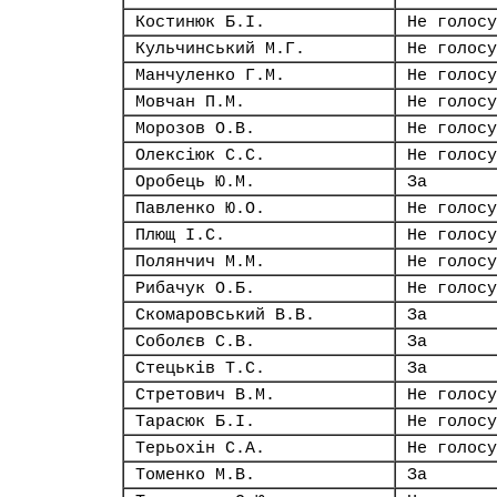
Костинюк Б.І.
Не голосу
Кульчинський М.Г.
Не голосу
Манчуленко Г.М.
Не голосу
Мовчан П.М.
Не голосу
Морозов О.В.
Не голосу
Олексіюк С.С.
Не голосу
Оробець Ю.М.
За
Павленко Ю.О.
Не голосу
Плющ І.С.
Не голосу
Полянчич М.М.
Не голосу
Рибачук О.Б.
Не голосу
Скомаровський В.В.
За
Соболєв С.В.
За
Стецьків Т.С.
За
Стретович В.М.
Не голосу
Тарасюк Б.І.
Не голосу
Терьохін С.А.
Не голосу
Томенко М.В.
За