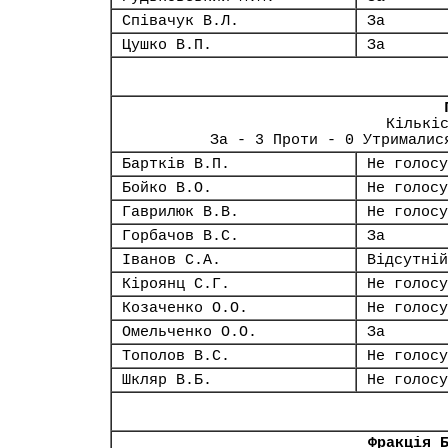
Співачук В.Л.
За
Цушко В.П.
За
Кількі
За - 3 Проти - 0 Утрималис
Бартків В.П.
Не голосу
Бойко В.О.
Не голосу
Гаврилюк В.В.
Не голосу
Горбачов В.С.
За
Іванов С.А.
Відсутній
Кіроянц С.Г.
Не голосу
Козаченко О.О.
Не голосу
Омельченко О.О.
За
Тополов В.С.
Не голосу
Шкляр В.Б.
Не голосу
Фракція 