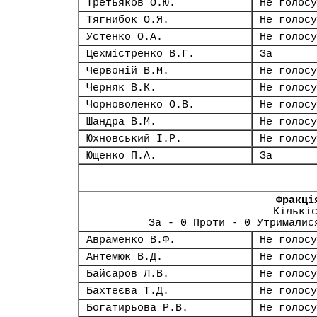
Третьяков О.Ю.
Не голосу
Тягнибок О.Я.
Не голосу
Устенко О.А.
Не голосу
Цехмістренко В.Г.
За
Червоній В.М.
Не голосу
Черняк В.К.
Не голосу
Чорноволенко О.В.
Не голосу
Шандра В.М.
Не голосу
Юхновський І.Р.
Не голосу
Ющенко П.А.
За
Фракці
Кількі
За - 0 Проти - 0 Утрималис
Авраменко В.Ф.
Не голосу
Антемюк В.Д.
Не голосу
Байсаров Л.В.
Не голосу
Бахтеєва Т.Д.
Не голосу
Богатирьова Р.В.
Не голосу