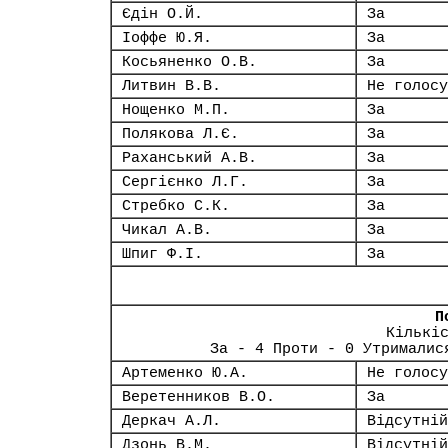
Єдін О.Й.
За
Іоффе Ю.Я.
За
Косьяненко О.В.
За
Литвин В.В.
Не голосу
Нощенко М.П.
За
Полякова Л.Є.
За
Раханський А.В.
За
Сергієнко Л.Г.
За
Стребко С.К.
За
Чикал А.В.
За
Шпиг Ф.І.
За
П
Кількі
За - 4 Проти - 0 Утрималис
Артеменко Ю.А.
Не голосу
Веретенников В.О.
За
Деркач А.Л.
Відсутній
Дзонь В.М.
Відсутній