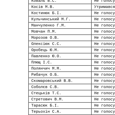
Коваль В.С.
Не голосу
Косів М.В.
Утримався
Костинюк Б.І.
Не голосу
Кульчинський М.Г.
Не голосу
Манчуленко Г.М.
Не голосу
Мовчан П.М.
Не голосу
Морозов О.В.
Не голосу
Олексіюк С.С.
Не голосу
Оробець Ю.М.
Не голосу
Павленко Ю.О.
Не голосу
Плющ І.С.
Не голосу
Полянчич М.М.
Не голосу
Рибачук О.Б.
Не голосу
Скомаровський В.В.
Не голосу
Соболєв С.В.
Не голосу
Стецьків Т.С.
Не голосу
Стретович В.М.
Не голосу
Тарасюк Б.І.
Не голосу
Терьохін С.А.
Не голосу