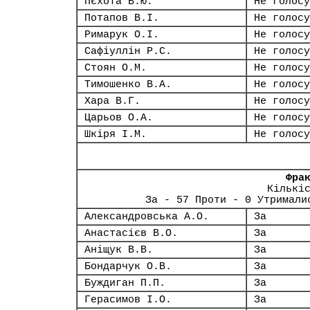
Пєхота В.Ю.
Не голосу
Потапов В.І.
Не голосу
Римарук О.І.
Не голосу
Сафіуллін Р.С.
Не голосу
Стоян О.М.
Не голосу
Тимошенко В.А.
Не голосу
Хара В.Г.
Не голосу
Царьов О.А.
Не голосу
Шкіря І.М.
Не голосу
Фра
Кількі
За - 57 Проти - 0 Утримали
Александровська А.О.
За
Анастасієв В.О.
За
Аніщук В.В.
За
Бондарчук О.В.
За
Буждиган П.П.
За
Герасимов І.О.
За