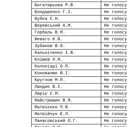
Богатирьова Р.В.
Не голосу
Бондаренко Г.І.
Не голосу
Бубка С.Н.
Не голосу
Веревський А.М.
Не голосу
Горбаль В.М.
Не голосу
Жеваго К.В.
Не голосу
Зубанов В.О.
Не голосу
Кальніченко І.В.
Не голосу
Клімов Л.М.
Не голосу
Колоніарі О.П.
Не голосу
Коновалюк В.І.
Не голосу
Круглов М.П.
Не голосу
Ландик В.І.
Не голосу
Ларін С.М.
Не голосу
Майстришин В.Я.
Не голосу
Матвієнко П.В.
Не голосу
Матвійчук Е.Л.
Не голосу
Панасовський О.Г.
Не голосу