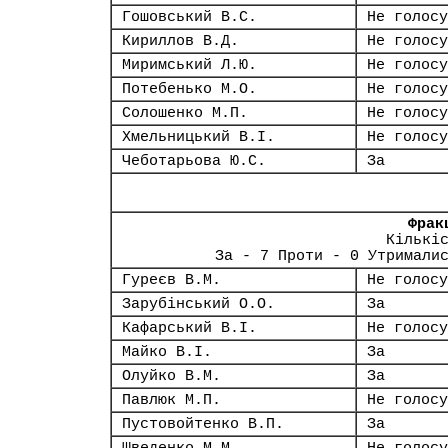
Гошовський В.С.
Не голосу
Кириллов В.Д.
Не голосу
Миримський Л.Ю.
Не голосу
Потебенько М.О.
Не голосу
Солошенко М.П.
Не голосу
Хмельницький В.І.
Не голосу
Чеботарьова Ю.С.
За
Фрак
Кількі
За - 7 Проти - 0 Утримали
Гуреєв В.М.
Не голосу
Зарубінський О.О.
За
Кафарський В.І.
Не голосу
Майко В.І.
За
Олуйко В.М.
За
Павлюк М.П.
Не голосу
Пустовойтенко В.П.
За