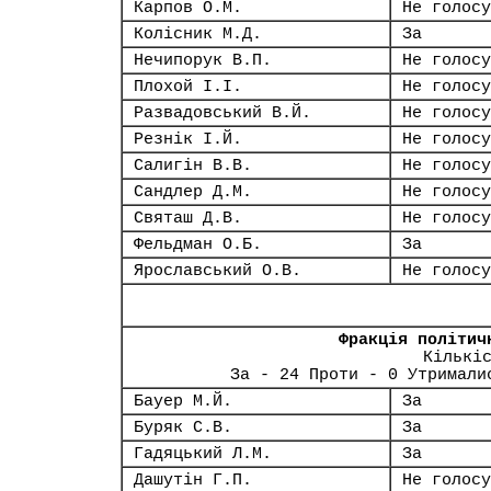
Карпов О.М.
Не голосу
Колісник М.Д.
За
Нечипорук В.П.
Не голосу
Плохой І.І.
Не голосу
Развадовський В.Й.
Не голосу
Резнік І.Й.
Не голосу
Салигін В.В.
Не голосу
Сандлер Д.М.
Не голосу
Святаш Д.В.
Не голосу
Фельдман О.Б.
За
Ярославський О.В.
Не голосу
Фракція політич
Кількі
За - 24 Проти - 0 Утримали
Бауер М.Й.
За
Буряк С.В.
За
Гадяцький Л.М.
За
Дашутін Г.П.
Не голосу