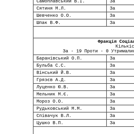
Самоплавський В.І.
За
Сятиня М.Л.
За
Шевченко О.О.
За
Шпак В.Ф.
За
Фракція Соціа
Кількі
За - 19 Проти - 0 Утримали
Баранівський О.П.
За
Бульба С.С.
За
Вінський Й.В.
За
Грязєв А.Д.
За
Луценко Ю.В.
За
Мельник М.Є.
За
Мороз О.О.
За
Рудьковський М.М.
За
Співачук В.Л.
За
Цушко В.П.
За