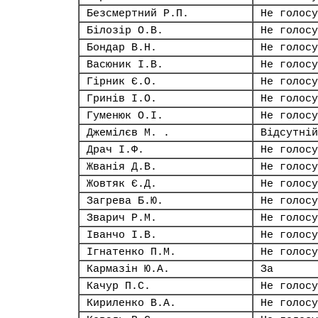
Безсмертний Р.П.
Не голосу
Білозір О.В.
Не голосу
Бондар В.Н.
Не голосу
Васюник І.В.
Не голосу
Гірник Є.О.
Не голосу
Гринів І.О.
Не голосу
Гуменюк О.І.
Не голосу
Джемілєв М. .
Відсутній
Драч І.Ф.
Не голосу
Жванія Д.В.
Не голосу
Жовтяк Є.Д.
Не голосу
Загрева Б.Ю.
Не голосу
Зварич Р.М.
Не голосу
Іванчо І.В.
Не голосу
Ігнатенко П.М.
Не голосу
Кармазін Ю.А.
За
Качур П.С.
Не голосу
Кириленко В.А.
Не голосу