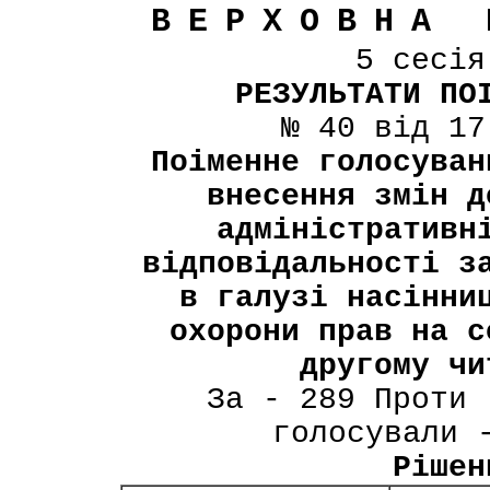
ВЕРХОВНА 
5 сесі
РЕЗУЛЬТАТИ ПО
№ 40 від 17
Поіменне голосуван
внесення змін д
адміністративн
відповідальності з
в галузі насінни
охорони прав на с
другому чи
За - 289 Проти 
голосували 
Рішен