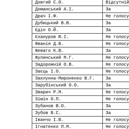
Довгий С.О.
Відсутній
Доманський А.І.
За
Драч І.Ф.
Не голосу
Дубицький В.В.
За
Єдін О.Й.
За
Єхануров Ю.І.
Не голосу
Жванія Д.В.
Не голосу
Жеваго К.В.
За
Жулинський М.Г.
Не голосу
Задорожній О.В.
Не голосу
Заєць І.О.
Не голосу
Заклунна-Мироненко В.Г.
За
Зарубінський О.О.
За
Зварич Р.М.
Не голосу
Зімін О.П.
Не голосу
Зубанов В.О.
За
Зубов В.С.
За
Іванчо І.В.
Не голосу
Ігнатенко П.М.
Не голосу