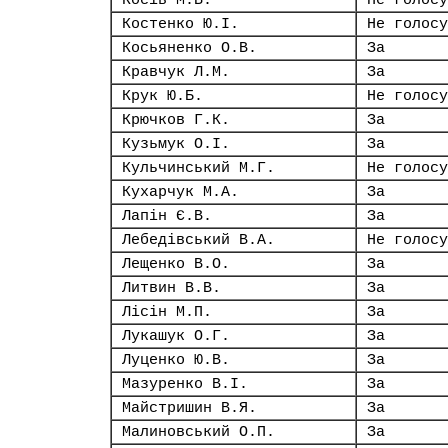
Косів М.В.
Не голосу
Костенко Ю.І.
Не голосу
Косьяненко О.В.
За
Кравчук Л.М.
За
Крук Ю.Б.
Не голосу
Крючков Г.К.
За
Кузьмук О.І.
За
Кульчинський М.Г.
Не голосу
Кухарчук М.А.
За
Лапін Є.В.
За
Лебедівський В.А.
Не голосу
Лещенко В.О.
За
Литвин В.В.
За
Лісін М.П.
За
Лукашук О.Г.
За
Луценко Ю.В.
За
Мазуренко В.І.
За
Майстришин В.Я.
За
Малиновський О.П.
За