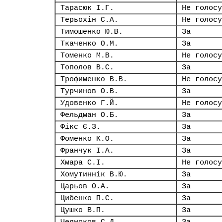
Тарасюк І.Г.
Не голосу
Терьохін С.А.
Не голосу
Тимошенко Ю.В.
За
Ткаченко О.М.
За
Томенко М.В.
Не голосу
Тополов В.С.
За
Трофименко В.В.
Не голосу
Турчинов О.В.
За
Удовенко Г.Й.
Не голосу
Фельдман О.Б.
За
Фікс Є.З.
За
Фоменко К.О.
За
Франчук І.А.
За
Хмара С.І.
Не голосу
Хомутиннік В.Ю.
За
Царьов О.А.
За
Цибенко П.С.
За
Цушко В.П.
За