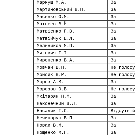
Маркуш М.А.
За
Мартиновський В.П.
За
Масенко О.М.
За
Матвєєв В.Й.
За
Матвієнко П.В.
За
Матвійчук Е.Л.
За
Мельников М.П.
За
Мигович І.І.
За
Мироненко В.А.
За
Мовчан В.П.
Не голосу
Мойсик В.Р.
Не голосу
Мороз А.М.
За
Морозов О.В.
Не голосу
Мхітарян Н.М.
За
Наконечний В.Л.
За
Насалик І.С.
Відсутній
Нечипорук В.П.
За
Новак В.М.
За
Нощенко М.П.
За