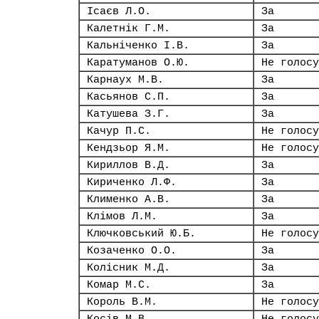
Ісаєв Л.О.
За
Калетнік Г.М.
За
Кальніченко І.В.
За
Каратуманов О.Ю.
Не голосу
Карнаух М.В.
За
Касьянов С.П.
За
Катушева З.Г.
За
Качур П.С.
Не голосу
Кендзьор Я.М.
Не голосу
Кириллов В.Д.
За
Кириченко Л.Ф.
За
Клименко А.В.
За
Клімов Л.М.
За
Ключковський Ю.Б.
Не голосу
Козаченко О.О.
За
Колісник М.Д.
За
Комар М.С.
За
Король В.М.
Не голосу