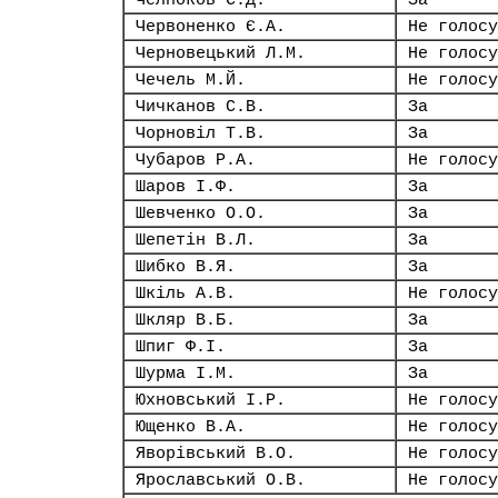
Челноков С.Д.
За
Червоненко Є.А.
Не голосу
Черновецький Л.М.
Не голосу
Чечель М.Й.
Не голосу
Чичканов С.В.
За
Чорновіл Т.В.
За
Чубаров Р.А.
Не голосу
Шаров І.Ф.
За
Шевченко О.О.
За
Шепетін В.Л.
За
Шибко В.Я.
За
Шкіль А.В.
Не голосу
Шкляр В.Б.
За
Шпиг Ф.І.
За
Шурма І.М.
За
Юхновський І.Р.
Не голосу
Ющенко В.А.
Не голосу
Яворівський В.О.
Не голосу
Ярославський О.В.
Не голосу