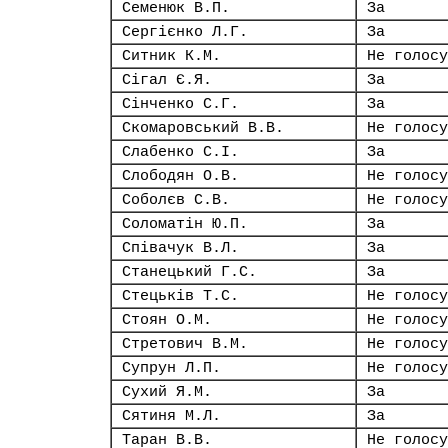
Семенюк В.П.
За
Сергієнко Л.Г.
За
Ситник К.М.
Не голосу
Сігал Є.Я.
За
Сінченко С.Г.
За
Скомаровський В.В.
Не голосу
Слабенко С.І.
За
Слободян О.В.
Не голосу
Соболєв С.В.
Не голосу
Соломатін Ю.П.
За
Співачук В.Л.
За
Станецький Г.С.
За
Стецьків Т.С.
Не голосу
Стоян О.М.
Не голосу
Стретович В.М.
Не голосу
Супрун Л.П.
Не голосу
Сухий Я.М.
За
Сятиня М.Л.
За
Таран В.В.
Не голосу