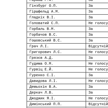
Гармаш Г.Ф.
За
Гінзбург О.П.
За
Гіршфельд А.М.
За
Гладкіх В.І.
За
Головатий С.П.
Не голосу
Горбаль В.М.
За
Горбачов В.С.
За
Гошовський В.С.
За
Грач Л.І.
Відсутній
Григорович Л.С.
Не голосу
Грязєв А.Д.
За
Гудима О.М.
Не голосу
Гурвіц Е.Й.
Не голосу
Гуренко С.І.
За
Давидова Л.І.
Не голосу
Демьохін В.А.
За
Деркач Л.В.
За
Джоджик Я.І.
Не голосу
Димінський П.П.
Відсутній