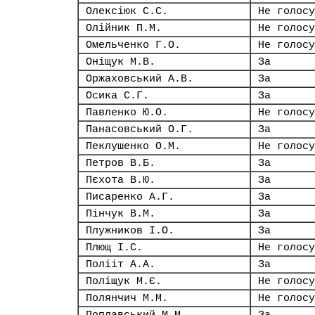
Олексіюк С.С.
Не голосу
Олійник П.М.
Не голосу
Омельченко Г.О.
Не голосу
Оніщук М.В.
За
Оржаховський А.В.
За
Осика С.Г.
За
Павленко Ю.О.
Не голосу
Панасовський О.Г.
За
Пеклушенко О.М.
Не голосу
Петров В.Б.
За
Пєхота В.Ю.
За
Писаренко А.Г.
За
Пінчук В.М.
За
Плужников І.О.
За
Плющ І.С.
Не голосу
Полііт А.А.
За
Поліщук М.Є.
Не голосу
Полянчич М.М.
Не голосу