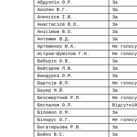
Абдуллін О.Р.
За
Акопян В.Г.
За
Алексєєв І.В.
За
Анастасієв В.О.
За
Анісімов В.О.
За
Антемюк В.Д.
За
Артеменко Ю.А.
Не голосу
Астров–Шумілов Г.К.
Не голосу
Бабурін О.В.
За
Байсаров Л.В.
За
Бандурка О.М.
За
Бартків В.П.
Не голосу
Бауер М.Й.
За
Безсмертний Р.П.
Не голосу
Беспалов О.П.
Відсутній
Біловол О.М.
За
Білорус О.Г.
Не голосу
Богатирьова Р.В.
За
Бойко В.С.
За