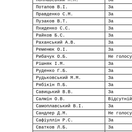
Поплавський М.М.
За
Потапов В.І.
За
Правденко С.М.
За
Пузаков В.Т.
За
Пхиденко С.С.
За
Райков Б.С.
За
Раханський А.В.
За
Ременюк О.І.
За
Рибачук О.Б.
Не голосу
Рішняк І.М.
За
Руденко Г.Б.
За
Рудьковський М.М.
За
Рябікін П.Б.
За
Савицький В.В.
За
Салмін О.В.
Відсутній
Самоплавський В.І.
За
Сандлер Д.М.
Не голосу
Сафіуллін Р.С.
За
Сватков Л.Б.
За