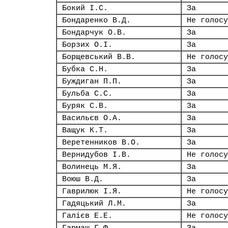
Бокий І.С.
За
Бондаренко В.Д.
Не голосу
Бондарчук О.В.
За
Борзих О.І.
За
Борщевський В.В.
Не голосу
Бубка С.Н.
За
Буждиган П.П.
За
Бульба С.С.
За
Буряк С.В.
За
Васильєв О.А.
За
Ващук К.Т.
За
Веретенников В.О.
За
Вернидубов І.В.
Не голосу
Волинець М.Я.
За
Воюш В.Д.
За
Гаврилюк І.Я.
Не голосу
Гадяцький Л.М.
За
Галієв Е.Е.
Не голосу