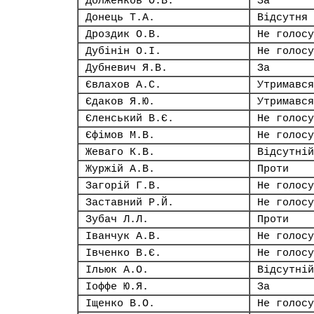
Долженков О.В.
За
Донець Т.А.
Відсутня
Дроздик О.В.
Не голосу
Дубінін О.І.
Не голосу
Дубневич Я.В.
За
Євлахов А.С.
Утримався
Єдаков Я.Ю.
Утримався
Єленський В.Є.
Не голосу
Єфімов М.В.
Не голосу
Жеваго К.В.
Відсутній
Журжій А.В.
Проти
Загорій Г.В.
Не голосу
Заставний Р.Й.
Не голосу
Зубач Л.Л.
Проти
Іванчук А.В.
Не голосу
Івченко В.Є.
Не голосу
Ільюк А.О.
Відсутній
Іоффе Ю.Я.
За
Іщенко В.О.
Не голосу