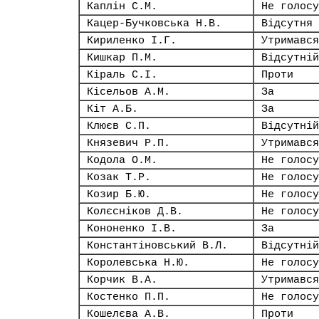
Каплін С.М.
Не голосу
Кацер-Бучковська Н.В.
Відсутня
Кириленко І.Г.
Утримався
Кишкар П.М.
Відсутній
Кіраль С.І.
Проти
Кісельов А.М.
За
Кіт А.Б.
За
Клюєв С.П.
Відсутній
Князевич Р.П.
Утримався
Кодола О.М.
Не голосу
Козак Т.Р.
Не голосу
Козир Б.Ю.
Не голосу
Колєсніков Д.В.
Не голосу
Кононенко І.В.
За
Константіновський В.Л.
Відсутній
Королевська Н.Ю.
Не голосу
Корчик В.А.
Утримався
Костенко П.П.
Не голосу
Кошелєва А.В.
Проти