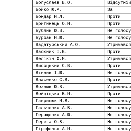
Богуслаєв В.О.
Відсутній
Бойко Ю.А.
За
Бондар М.Л.
Проти
Бригинець О.М.
Проти
Бублик Ю.В.
Не голосу
Бурбак М.Ю.
Не голосу
Вадатурський А.О.
Утримався
Васюник І.В.
Проти
Велікін О.М.
Утримався
Висоцький С.В.
Проти
Вінник І.Ю.
Не голосу
Власенко С.В.
Проти
Вознюк Ю.В.
Утримався
Войціцька В.М.
Проти
Гаврилюк М.В.
Не голосу
Гальченко А.В.
Не голосу
Геращенко А.Ю.
Не голосу
Герега О.В.
Не голосу
Гіршфельд А.М.
Не голосу