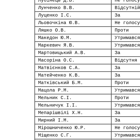
Лубінець Д.В.
Не голосу
Лунченко В.В.
Відсутній
Луценко І.С.
За
Льовочкіна Ю.В.
Не голосу
Ляшко О.В.
Проти
Македон Ю.М.
Утримався
Маркевич Я.В.
Утримався
Мартовицький А.В.
За
Масоріна О.С.
Відсутня
Матвієнков С.А.
За
Матейченко К.В.
За
Матківський Б.М.
Проти
Мацола Р.М.
Утримався
Мельник С.І.
Проти
Мельничук І.І.
Утримався
Мепарішвілі Х.Н.
За
Мирний І.М.
За
Мірошниченко Ю.Р.
Не голосу
Міщенко С.Г.
Утримався