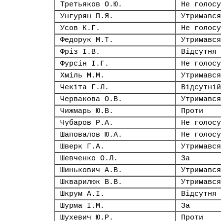
Третьяков О.Ю.
Не голосу
Унгурян П.Я.
Утримався
Усов К.Г.
Не голосу
Федорук М.Т.
Утримався
Фріз І.В.
Відсутня
Фурсін І.Г.
Не голосу
Хміль М.М.
Утримався
Чекіта Г.Л.
Відсутній
Червакова О.В.
Утримався
Чижмарь Ю.В.
Проти
Чубаров Р.А.
Не голосу
Шаповалов Ю.А.
Не голосу
Шверк Г.А.
Утримався
Шевченко О.Л.
За
Шинькович А.В.
Утримався
Шкварилюк В.В.
Утримався
Шкрум А.І.
Відсутня
Шурма І.М.
За
Шухевич Ю.Р.
Проти