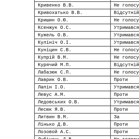
Кривенко В.В.
Не голосу
Кривохатько В.В.
Відсутній
Кришин О.Ю.
Не голосу
Ксенжук О.С.
Утримався
Кужель О.В.
Утримався
Кулініч О.І.
Утримався
Куніцин С.В.
Не голосу
Купрій В.М.
Не голосу
Курячий М.П.
Відсутній
Лабазюк С.П.
Не голосу
Лаврик О.В.
Проти
Лапін І.О.
Утримався
Левус А.М.
Проти
Ледовських О.В.
Утримався
Лесюк Я.В.
Проти
Литвин В.М.
За
Лінько Д.В.
Проти
Лозовой А.С.
Проти