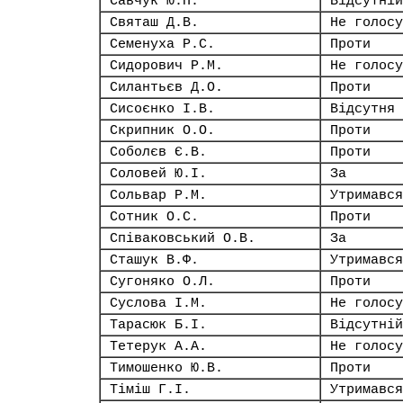
Савчук Ю.П.
Відсутній
Святаш Д.В.
Не голосу
Семенуха Р.С.
Проти
Сидорович Р.М.
Не голосу
Силантьєв Д.О.
Проти
Сисоєнко І.В.
Відсутня
Скрипник О.О.
Проти
Соболєв Є.В.
Проти
Соловей Ю.І.
За
Сольвар Р.М.
Утримався
Сотник О.С.
Проти
Співаковський О.В.
За
Сташук В.Ф.
Утримався
Сугоняко О.Л.
Проти
Суслова І.М.
Не голосу
Тарасюк Б.І.
Відсутній
Тетерук А.А.
Не голосу
Тимошенко Ю.В.
Проти
Тіміш Г.І.
Утримався