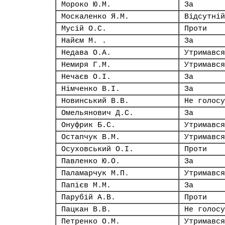
Мороко Ю.М.
За
Москаленко Я.М.
Відсутній
Мусій О.С.
Проти
Найєм М. .
За
Недава О.А.
Утримався
Немиря Г.М.
Утримався
Нечаєв О.І.
За
Німченко В.І.
За
Новинський В.В.
Не голосу
Омельянович Д.С.
За
Онуфрик Б.С.
Утримався
Остапчук В.М.
Утримався
Осуховський О.І.
Проти
Павленко Ю.О.
За
Паламарчук М.П.
Утримався
Папієв М.М.
За
Парубій А.В.
Проти
Пацкан В.В.
Не голосу
Петренко О.М.
Утримався