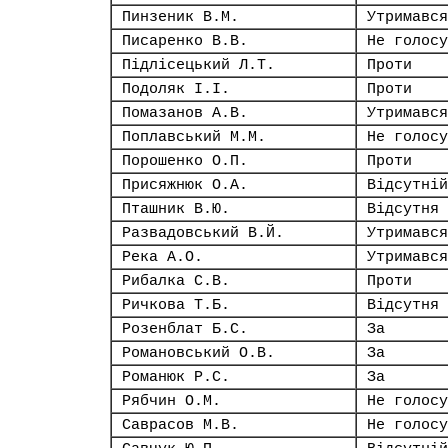
Пинзеник В.М.
Утримався
Писаренко В.В.
Не голосу
Підлісецький Л.Т.
Проти
Подоляк І.І.
Проти
Помазанов А.В.
Утримався
Поплавський М.М.
Не голосу
Порошенко О.П.
Проти
Присяжнюк О.А.
Відсутній
Пташник В.Ю.
Відсутня
Развадовський В.Й.
Утримався
Река А.О.
Утримався
Рибалка С.В.
Проти
Ричкова Т.Б.
Відсутня
Розенблат Б.С.
За
Романовський О.В.
За
Романюк Р.С.
За
Рябчин О.М.
Не голосу
Саврасов М.В.
Не голосу