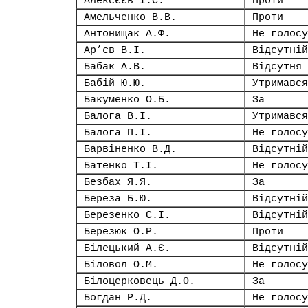
Алексєєв І.С.
Проти
Амельченко В.В.
Проти
Антонищак А.Ф.
Не голосу
Ар’єв В.І.
Відсутній
Бабак А.В.
Відсутня
Бабій Ю.Ю.
Утримався
Бакуменко О.Б.
За
Балога В.І.
Утримався
Балога П.І.
Не голосу
Барвіненко В.Д.
Відсутній
Батенко Т.І.
Не голосу
Безбах Я.Я.
За
Береза Б.Ю.
Відсутній
Березенко С.І.
Відсутній
Березюк О.Р.
Проти
Білецький А.Є.
Відсутній
Біловол О.М.
Не голосу
Білоцерковець Д.О.
За
Богдан Р.Д.
Не голосу