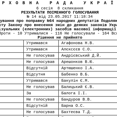
ЕРХОВНА РАДА УКРА
6 сесія 8 скликання
РЕЗУЛЬТАТИ ПОІМЕННОГО ГОЛОСУВАННЯ
№ 14 від 23.05.2017 11:18:34
ування про поправку №64 народних депутатів Подоля
кту Закону про внесення змін до деяких законів Укр
ізуальних (електронних) засобів масової інформації
Проти - 10 Утрималися - 116 Не голосували - 164 Вс
Рішення не прийнято
Утримався
Агафонова Н.В.
Утримався
Алєксєєв С.О.
Не голосував
Андрієвський Д.Й.
Не голосував
Арешонков В.Ю.
Відсутній
Артюшенко І.А.
Відсутня
Бабенко В.Б.
Утримався
Бакулін Є.М.
Не голосував
Балицький Є.В.
За
Балога І.І.
Не голосував
Бандуров В.В.
Відсутній
Барна О.С.
Не голосував
Бахтеєва Т.Д.