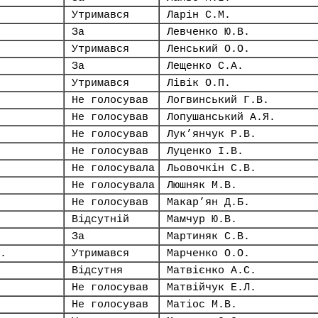
Утримався
Ларін С.М.
За
Левченко Ю.В.
Утримався
Ленський О.О.
За
Лещенко С.А.
Утримався
Лівік О.П.
Не голосував
Логвинський Г.В.
Не голосував
Лопушанський А.Я.
Не голосував
Лук’янчук Р.В.
Не голосував
Луценко І.В.
Не голосувала
Льовочкін С.В.
Не голосувала
Люшняк М.В.
Не голосував
Макар’ян Д.Б.
Відсутній
Мамчур Ю.В.
За
Мартиняк С.В.
.
Утримався
Марченко О.О.
Відсутня
Матвієнко А.С.
Не голосував
Матвійчук Е.Л.
Не голосував
Матіос М.В.