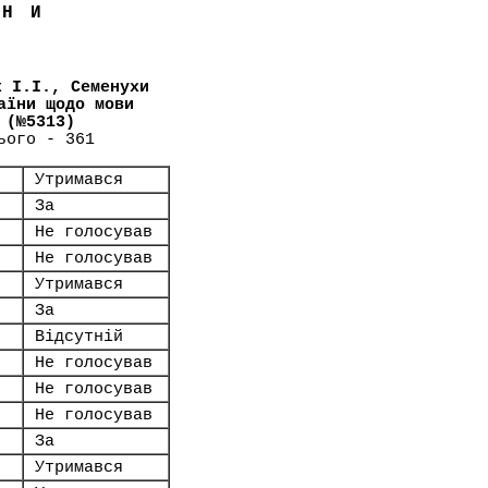
ЇНИ
к І.І., Семенухи
аїни щодо мови
 (№5313)
ього - 361
Утримався
За
Не голосував
Не голосував
Утримався
За
Відсутній
Не голосував
Не голосував
Не голосував
За
Утримався