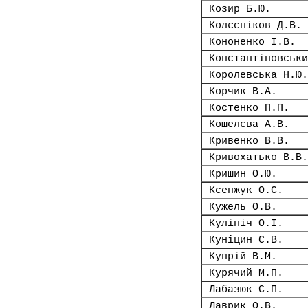
Козир Б.Ю.
Колєсніков Д.В.
Кононенко І.В.
Константіновськи
Королевська Н.Ю.
Корчик В.А.
Костенко П.П.
Кошелєва А.В.
Кривенко В.В.
Кривохатько В.В.
Кришин О.Ю.
Ксенжук О.С.
Кужель О.В.
Кулініч О.І.
Куніцин С.В.
Купрій В.М.
Курячий М.П.
Лабазюк С.П.
Лаврик О.В.