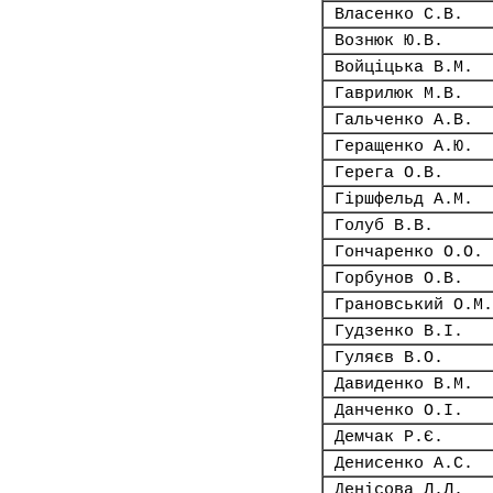
Власенко С.В.
Вознюк Ю.В.
Войціцька В.М.
Гаврилюк М.В.
Гальченко А.В.
Геращенко А.Ю.
Герега О.В.
Гіршфельд А.М.
Голуб В.В.
Гончаренко О.О.
Горбунов О.В.
Грановський О.М.
Гудзенко В.І.
Гуляєв В.О.
Давиденко В.М.
Данченко О.І.
Демчак Р.Є.
Денисенко А.С.
Денісова Л.Л.