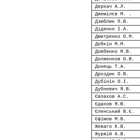
Деркач А.Л.
Джемілєв М. .
Дзюблик П.В.
Діденко І.А.
Дмитренко О.М.
Добкін М.М.
Довбенко М.В.
Долженков О.В.
Донець Т.А.
Дроздик О.В.
Дубінін О.І.
Дубневич Я.В.
Євлахов А.С.
Єдаков Я.Ю.
Єленський В.Є.
Єфімов М.В.
Жеваго К.В.
Журжій А.В.