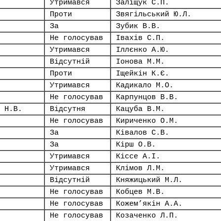
Утримався
Заліщук С.П.
Проти
Звягільський Ю.Л.
За
Зубик В.В.
Не голосував
Івахів С.П.
Утримався
Іллєнко А.Ю.
Відсутній
Іонова М.М.
Проти
Іщейкін К.Є.
Утримався
Кадикало М.О.
Не голосував
Карпунцов В.В.
 Н.В.
Відсутня
Кацуба В.М.
Не голосував
Кириченко О.М.
За
Ківалов С.В.
За
Кірш О.В.
Утримався
Кіссе А.І.
Утримався
Клімов Л.М.
Відсутній
Княжицький М.Л.
Не голосував
Кобцев М.В.
Не голосував
Кожем’якін А.А.
Не голосував
Козаченко Л.П.