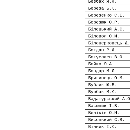
Безбах Я.Я.
Береза Б.Ю.
Березенко С.І.
Березюк О.Р.
Білецький А.Є.
Біловол О.М.
Білоцерковець Д.
Богдан Р.Д.
Богуслаєв В.О.
Бойко Ю.А.
Бондар М.Л.
Бригинець О.М.
Бублик Ю.В.
Бурбак М.Ю.
Вадатурський А.О
Васюник І.В.
Велікін О.М.
Висоцький С.В.
Вінник І.Ю.