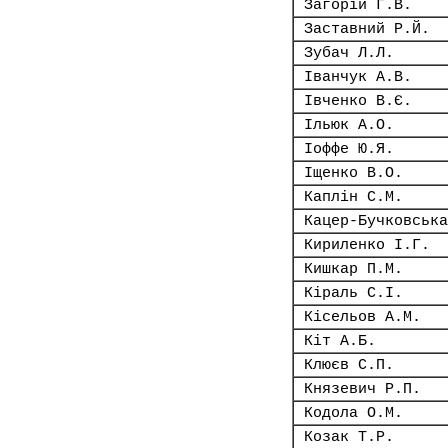
Загорій Г.В.
Заставний Р.Й.
Зубач Л.Л.
Іванчук А.В.
Івченко В.Є.
Ільюк А.О.
Іоффе Ю.Я.
Іщенко В.О.
Каплін С.М.
Кацер-Бучковська
Кириленко І.Г.
Кишкар П.М.
Кіраль С.І.
Кісельов А.М.
Кіт А.Б.
Клюєв С.П.
Князевич Р.П.
Кодола О.М.
Козак Т.Р.