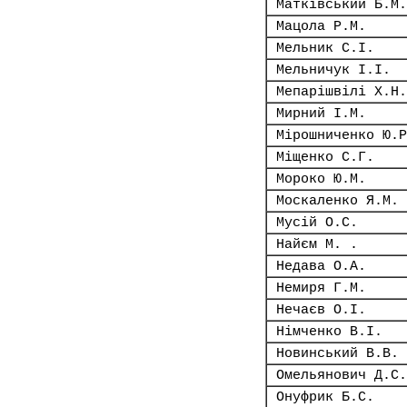
Матківський Б.М.
Мацола Р.М.
Мельник С.І.
Мельничук І.І.
Мепарішвілі Х.Н.
Мирний І.М.
Мірошниченко Ю.Р
Міщенко С.Г.
Мороко Ю.М.
Москаленко Я.М.
Мусій О.С.
Найєм М. .
Недава О.А.
Немиря Г.М.
Нечаєв О.І.
Німченко В.І.
Новинський В.В.
Омельянович Д.С.
Онуфрик Б.С.