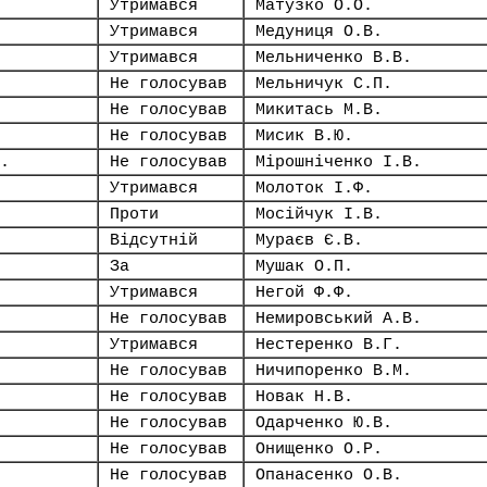
Утримався
Матузко О.О.
Утримався
Медуниця О.В.
Утримався
Мельниченко В.В.
Не голосував
Мельничук С.П.
Не голосував
Микитась М.В.
Не голосував
Мисик В.Ю.
.
Не голосував
Мірошніченко І.В.
Утримався
Молоток І.Ф.
Проти
Мосійчук І.В.
Відсутній
Мураєв Є.В.
За
Мушак О.П.
Утримався
Негой Ф.Ф.
Не голосував
Немировський А.В.
Утримався
Нестеренко В.Г.
Не голосував
Ничипоренко В.М.
Не голосував
Новак Н.В.
Не голосував
Одарченко Ю.В.
Не голосував
Онищенко О.Р.
Не голосував
Опанасенко О.В.