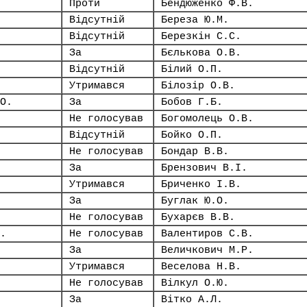
Проти
Бендюженко Ф.В.
Відсутній
Береза Ю.М.
Відсутній
Березкін С.С.
За
Бєлькова О.В.
Відсутній
Білий О.П.
Утримався
Білозір О.В.
О.
За
Бобов Г.Б.
Не голосував
Богомолець О.В.
Відсутній
Бойко О.П.
Не голосував
Бондар В.В.
За
Брензович В.І.
Утримався
Бриченко І.В.
За
Буглак Ю.О.
Не голосував
Бухарєв В.В.
.
Не голосував
Валентиров С.В.
За
Величкович М.Р.
Утримався
Веселова Н.В.
Не голосував
Вілкул О.Ю.
За
Вітко А.Л.