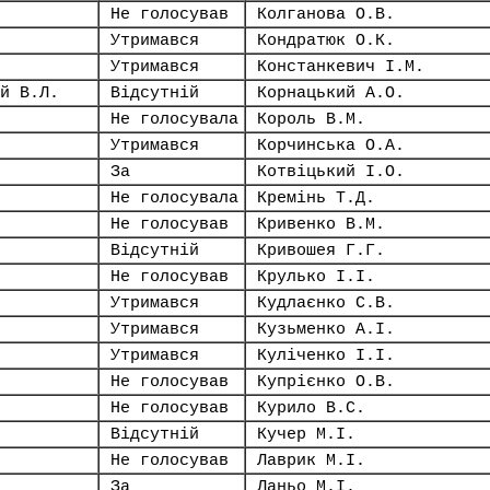
Не голосував
Колганова О.В.
Утримався
Кондратюк О.К.
Утримався
Констанкевич І.М.
й В.Л.
Відсутній
Корнацький А.О.
Не голосувала
Король В.М.
Утримався
Корчинська О.А.
За
Котвіцький І.О.
Не голосувала
Кремінь Т.Д.
Не голосував
Кривенко В.М.
Відсутній
Кривошея Г.Г.
Не голосував
Крулько І.І.
Утримався
Кудлаєнко С.В.
Утримався
Кузьменко А.І.
Утримався
Куліченко І.І.
Не голосував
Купрієнко О.В.
Не голосував
Курило В.С.
Відсутній
Кучер М.І.
Не голосував
Лаврик М.І.
За
Ланьо М.І.