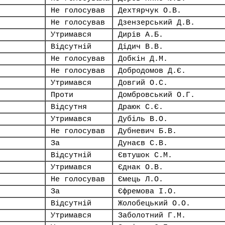
Не голосував
Дехтярчук О.В.
Не голосував
Дзензерський Д.В.
Утримався
Дирів А.Б.
Відсутній
Дідич В.В.
Не голосував
Добкін Д.М.
Не голосував
Добродомов Д.Є.
Утримався
Довгий О.С.
Проти
Домбровський О.Г.
Відсутня
Драюк С.Є.
Утримався
Дубіль В.О.
Не голосував
Дубневич Б.В.
За
Дунаєв С.В.
Відсутній
Євтушок С.М.
Утримався
Єднак О.В.
Не голосував
Ємець Л.О.
За
Єфремова І.О.
Відсутній
Жолобецький О.О.
Утримався
Заболотний Г.М.