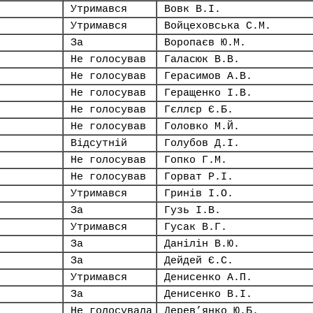
Утримався
Вовк В.І.
Утримався
Войцеховська С.М.
За
Воропаєв Ю.М.
Не голосував
Галасюк В.В.
Не голосував
Герасимов А.В.
Не голосував
Геращенко І.В.
Не голосував
Гєллєр Є.Б.
Не голосував
Головко М.Й.
Відсутній
Голубов Д.І.
Не голосував
Гопко Г.М.
Не голосував
Горват Р.І.
Утримався
Гринів І.О.
За
Гузь І.В.
Утримався
Гусак В.Г.
За
Данілін В.Ю.
За
Дейдей Є.С.
Утримався
Денисенко А.П.
За
Денисенко В.І.
Не голосувала
Дерев’янко Ю.Б.