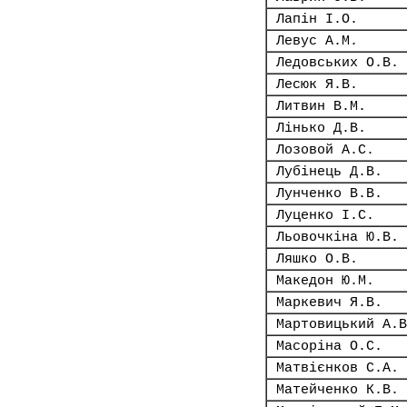
Лапін І.О.
Левус А.М.
Ледовських О.В.
Лесюк Я.В.
Литвин В.М.
Лінько Д.В.
Лозовой А.С.
Лубінець Д.В.
Лунченко В.В.
Луценко І.С.
Льовочкіна Ю.В.
Ляшко О.В.
Македон Ю.М.
Маркевич Я.В.
Мартовицький А.В
Масоріна О.С.
Матвієнков С.А.
Матейченко К.В.