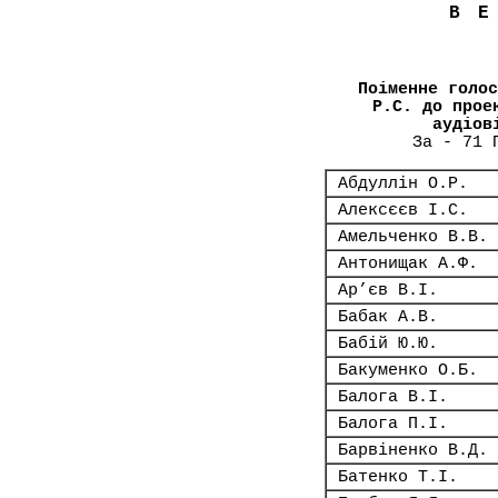
В
Поіменне голос
Р.С. до прое
аудіов
За - 71 
Абдуллін О.Р.
Алексєєв І.С.
Амельченко В.В.
Антонищак А.Ф.
Ар’єв В.І.
Бабак А.В.
Бабій Ю.Ю.
Бакуменко О.Б.
Балога В.І.
Балога П.І.
Барвіненко В.Д.
Батенко Т.І.