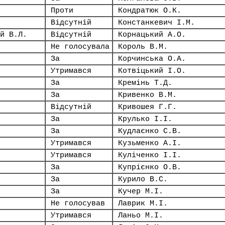
Проти
Кондратюк О.К.
Відсутній
Констанкевич І.М.
й В.Л.
Відсутній
Корнацький А.О.
Не голосувала
Король В.М.
За
Корчинська О.А.
Утримався
Котвіцький І.О.
За
Кремінь Т.Д.
За
Кривенко В.М.
Відсутній
Кривошея Г.Г.
За
Крулько І.І.
За
Кудлаєнко С.В.
Утримався
Кузьменко А.І.
Утримався
Куліченко І.І.
За
Купрієнко О.В.
За
Курило В.С.
За
Кучер М.І.
Не голосував
Лаврик М.І.
Утримався
Ланьо М.І.