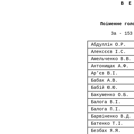
В
Поіменне гол
За - 153
Абдуллін О.Р.
Алексєєв І.С.
Амельченко В.В.
Антонищак А.Ф.
Ар’єв В.І.
Бабак А.В.
Бабій Ю.Ю.
Бакуменко О.Б.
Балога В.І.
Балога П.І.
Барвіненко В.Д.
Батенко Т.І.
Безбах Я.Я.