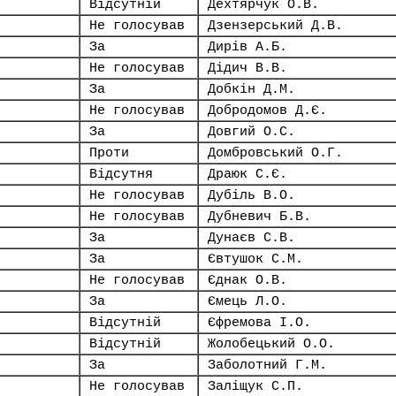
Відсутній
Дехтярчук О.В.
Не голосував
Дзензерський Д.В.
За
Дирів А.Б.
Не голосував
Дідич В.В.
За
Добкін Д.М.
Не голосував
Добродомов Д.Є.
За
Довгий О.С.
Проти
Домбровський О.Г.
Відсутня
Драюк С.Є.
Не голосував
Дубіль В.О.
Не голосував
Дубневич Б.В.
За
Дунаєв С.В.
За
Євтушок С.М.
Не голосував
Єднак О.В.
За
Ємець Л.О.
Відсутній
Єфремова І.О.
Відсутній
Жолобецький О.О.
За
Заболотний Г.М.
Не голосував
Заліщук С.П.