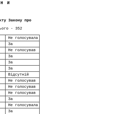
ЇНИ
кту Закону про
ього - 352
Не голосувала
За
Не голосував
За
За
За
Відсутній
Не голосував
Не голосував
Не голосував
За
Не голосувала
За