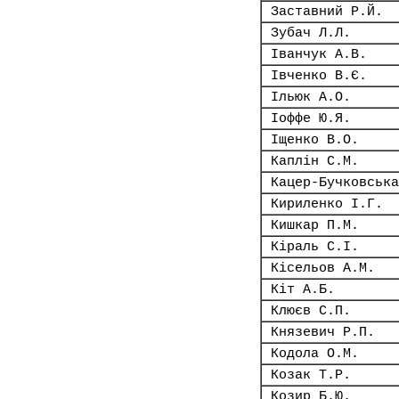
Заставний Р.Й.
Зубач Л.Л.
Іванчук А.В.
Івченко В.Є.
Ільюк А.О.
Іоффе Ю.Я.
Іщенко В.О.
Каплін С.М.
Кацер-Бучковська
Кириленко І.Г.
Кишкар П.М.
Кіраль С.І.
Кісельов А.М.
Кіт А.Б.
Клюєв С.П.
Князевич Р.П.
Кодола О.М.
Козак Т.Р.
Козир Б.Ю.