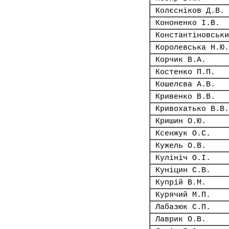
Колєсніков Д.В.
Кононенко І.В.
Константіновськи
Королевська Н.Ю.
Корчик В.А.
Костенко П.П.
Кошелєва А.В.
Кривенко В.В.
Кривохатько В.В.
Кришин О.Ю.
Ксенжук О.С.
Кужель О.В.
Кулініч О.І.
Куніцин С.В.
Купрій В.М.
Курячий М.П.
Лабазюк С.П.
Лаврик О.В.