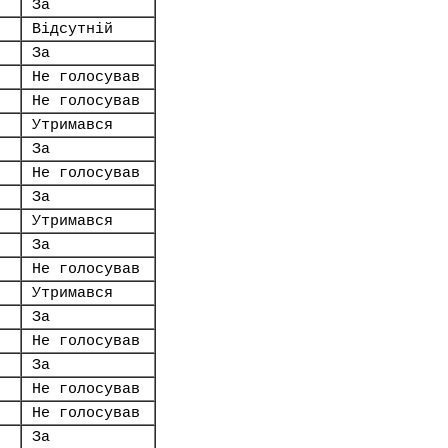
За
Відсутній
За
Не голосував
Не голосував
Утримався
За
Не голосував
За
Утримався
За
Не голосував
Утримався
За
Не голосував
За
Не голосував
Не голосував
За