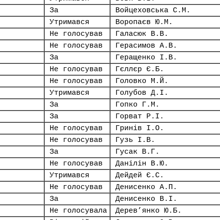
За
Войцеховська С.М.
Утримався
Воропаєв Ю.М.
Не голосував
Галасюк В.В.
Не голосував
Герасимов А.В.
За
Геращенко І.В.
Не голосував
Гєллєр Є.Б.
Не голосував
Головко М.Й.
Утримався
Голубов Д.І.
За
Гопко Г.М.
За
Горват Р.І.
Не голосував
Гринів І.О.
Не голосував
Гузь І.В.
За
Гусак В.Г.
Не голосував
Данілін В.Ю.
Утримався
Дейдей Є.С.
Не голосував
Денисенко А.П.
За
Денисенко В.І.
Не голосувала
Дерев’янко Ю.Б.