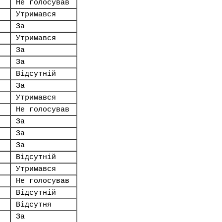
Не голосував
Утримався
За
Утримався
За
За
Відсутній
За
Утримався
Не голосував
За
За
За
Відсутній
Утримався
Не голосував
Відсутній
Відсутня
За