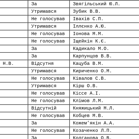
За
Звягільський Ю.Л.
Утримався
Зубик В.В.
Не голосував
Івахів С.П.
Утримався
Іллєнко А.Ю.
Не голосував
Іонова М.М.
Не голосував
Іщейкін К.Є.
За
Кадикало М.О.
За
Карпунцов В.В.
 Н.В.
Відсутня
Кацуба В.М.
Утримався
Кириченко О.М.
Не голосував
Ківалов С.В.
Утримався
Кірш О.В.
Не голосував
Кіссе А.І.
Не голосував
Клімов Л.М.
Відсутній
Княжицький М.Л.
Не голосував
Кобцев М.В.
За
Кожем’якін А.А.
Не голосував
Козаченко Л.П.
За
Колганова О.В.