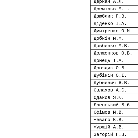
Деркач А.Л.
Джемілєв М. .
Дзюблик П.В.
Діденко І.А.
Дмитренко О.М.
Добкін М.М.
Довбенко М.В.
Долженков О.В.
Донець Т.А.
Дроздик О.В.
Дубінін О.І.
Дубневич Я.В.
Євлахов А.С.
Єдаков Я.Ю.
Єленський В.Є.
Єфімов М.В.
Жеваго К.В.
Журжій А.В.
Загорій Г.В.