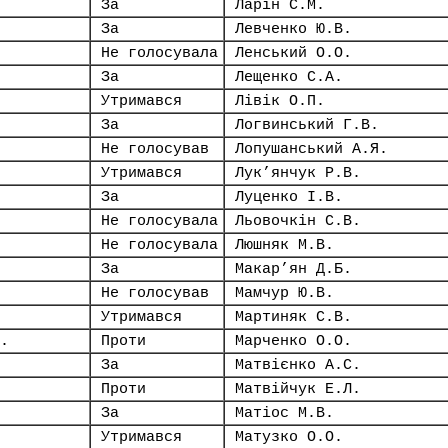
За
Ларін С.М.
За
Левченко Ю.В.
Не голосувала
Ленський О.О.
За
Лещенко С.А.
Утримався
Лівік О.П.
За
Логвинський Г.В.
Не голосував
Лопушанський А.Я.
Утримався
Лук’янчук Р.В.
За
Луценко І.В.
Не голосувала
Льовочкін С.В.
Не голосувала
Люшняк М.В.
За
Макар’ян Д.Б.
Не голосував
Мамчур Ю.В.
Утримався
Мартиняк С.В.
.
Проти
Марченко О.О.
За
Матвієнко А.С.
Проти
Матвійчук Е.Л.
За
Матіос М.В.
Утримався
Матузко О.О.