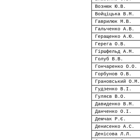
Вознюк Ю.В.
Войціцька В.М.
Гаврилюк М.В.
Гальченко А.В.
Геращенко А.Ю.
Герега О.В.
Гіршфельд А.М.
Голуб В.В.
Гончаренко О.О.
Горбунов О.В.
Грановський О.М.
Гудзенко В.І.
Гуляєв В.О.
Давиденко В.М.
Данченко О.І.
Демчак Р.Є.
Денисенко А.С.
Денісова Л.Л.