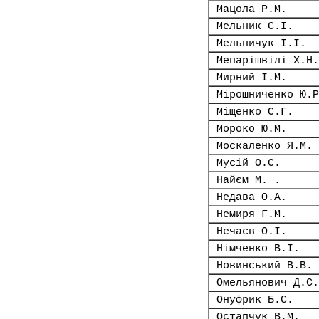
Мацола Р.М.
Мельник С.І.
Мельничук І.І.
Мепарішвілі Х.Н.
Мирний І.М.
Мірошниченко Ю.Р
Міщенко С.Г.
Мороко Ю.М.
Москаленко Я.М.
Мусій О.С.
Найєм М. .
Недава О.А.
Немиря Г.М.
Нечаєв О.І.
Німченко В.І.
Новинський В.В.
Омельянович Д.С.
Онуфрик Б.С.
Остапчук В.М.