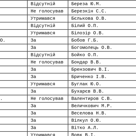
Відсутній
Береза Ю.М.
Не голосував
Березкін С.С.
Утримався
Бєлькова О.В.
Відсутній
Білий О.П.
Утримався
Білозір О.В.
О.
За
Бобов Г.Б.
За
Богомолець О.В.
Відсутній
Бойко О.П.
Не голосував
Бондар В.В.
За
Брензович В.І.
За
Бриченко І.В.
Утримався
Буглак Ю.О.
За
Бухарєв В.В.
.
Не голосував
Валентиров С.В.
За
Величкович М.Р.
За
Веселова Н.В.
За
Вілкул О.Ю.
За
Вітко А.Л.
Утримався
Вовк В.І.