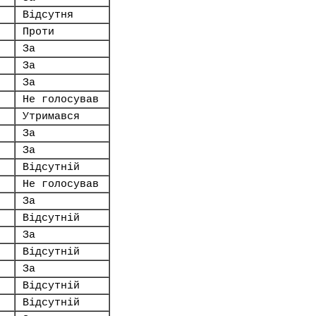
Відсутня
Проти
За
За
За
Не голосував
Утримався
За
За
Відсутній
Не голосував
За
Відсутній
За
Відсутній
За
Відсутній
Відсутній