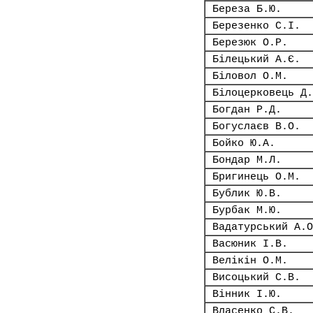
Береза Б.Ю.
Березенко С.І.
Березюк О.Р.
Білецький А.Є.
Біловол О.М.
Білоцерковець Д.
Богдан Р.Д.
Богуслаєв В.О.
Бойко Ю.А.
Бондар М.Л.
Бригинець О.М.
Бублик Ю.В.
Бурбак М.Ю.
Вадатурський А.О
Васюник І.В.
Велікін О.М.
Висоцький С.В.
Вінник І.Ю.
Власенко С.В.