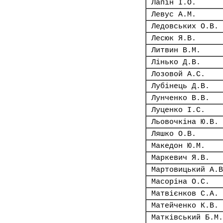
Лапін І.О.
Левус А.М.
Ледовських О.В.
Лесюк Я.В.
Литвин В.М.
Лінько Д.В.
Лозовой А.С.
Лубінець Д.В.
Лунченко В.В.
Луценко І.С.
Льовочкіна Ю.В.
Ляшко О.В.
Македон Ю.М.
Маркевич Я.В.
Мартовицький А.В
Масоріна О.С.
Матвієнков С.А.
Матейченко К.В.
Матківський Б.М.