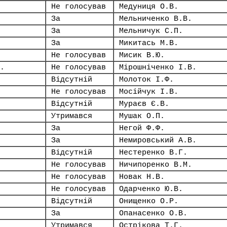
Не голосував
Медуниця О.В.
За
Мельниченко В.В.
За
Мельничук С.П.
За
Микитась М.В.
Не голосував
Мисик В.Ю.
.
Не голосував
Мірошніченко І.В.
Відсутній
Молоток І.Ф.
Не голосував
Мосійчук І.В.
Відсутній
Мураєв Є.В.
Утримався
Мушак О.П.
За
Негой Ф.Ф.
За
Немировський А.В.
Відсутній
Нестеренко В.Г.
Не голосував
Ничипоренко В.М.
Не голосував
Новак Н.В.
Не голосував
Одарченко Ю.В.
Відсутній
Онищенко О.Р.
За
Опанасенко О.В.
Утримався
Острікова Т.Г.