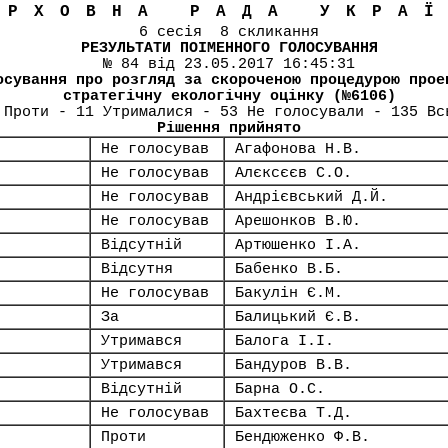
ЕРХОВНА РАДА УКРА
6 сесія 8 скликання
РЕЗУЛЬТАТИ ПОІМЕННОГО ГОЛОСУВАННЯ
№ 84 від 23.05.2017 16:45:31
осування про розгляд за скороченою процедурою прое
стратегічну екологічну оцінку (№6106)
 Проти - 11 Утрималися - 53 Не голосували - 135 Вс
Рішення прийнято
Не голосував
Агафонова Н.В.
Не голосував
Алєксєєв С.О.
Не голосував
Андрієвський Д.Й.
Не голосував
Арешонков В.Ю.
Відсутній
Артюшенко І.А.
Відсутня
Бабенко В.Б.
Не голосував
Бакулін Є.М.
За
Балицький Є.В.
Утримався
Балога І.І.
Утримався
Бандуров В.В.
Відсутній
Барна О.С.
Не голосував
Бахтеєва Т.Д.
Проти
Бендюженко Ф.В.