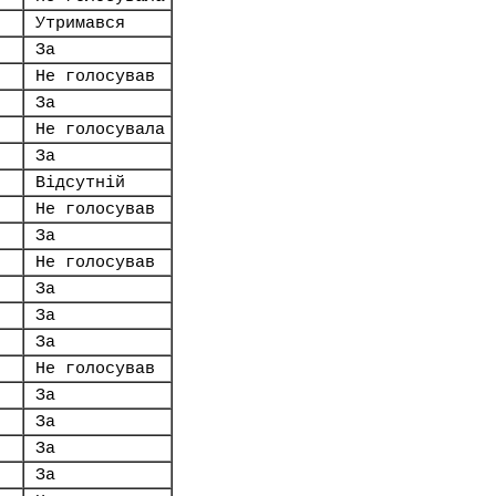
Утримався
За
Не голосував
За
Не голосувала
За
Відсутній
Не голосував
За
Не голосував
За
За
За
Не голосував
За
За
За
За