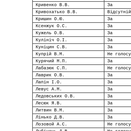
Кривенко В.В.
За
Кривохатько В.В.
Відсутній
Кришин О.Ю.
За
Ксенжук О.С.
За
Кужель О.В.
За
Кулініч О.І.
За
Куніцин С.В.
За
Купрій В.М.
Не голосу
Курячий М.П.
За
Лабазюк С.П.
Не голосу
Лаврик О.В.
За
Лапін І.О.
За
Левус А.М.
За
Ледовських О.В.
За
Лесюк Я.В.
За
Литвин В.М.
За
Лінько Д.В.
За
Лозовой А.С.
Не голосу