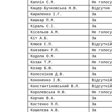
Каплін С.М.
Не голосу
Кацер-Бучковська Н.В.
Відсутня
Кириленко І.Г.
За
Кишкар П.М.
За
Кіраль С.І.
За
Кісельов А.М.
Не голосу
Кіт А.Б.
За
Клюєв С.П.
Відсутній
Князевич Р.П.
Не голосу
Кодола О.М.
За
Козак Т.Р.
Не голосу
Козир Б.Ю.
За
Колєсніков Д.В.
За
Кононенко І.В.
Відсутній
Константіновський В.Л.
Відсутній
Королевська Н.Ю.
Не голосу
Корчик В.А.
За
Костенко П.П.
За
Кошелєва А.В.
За