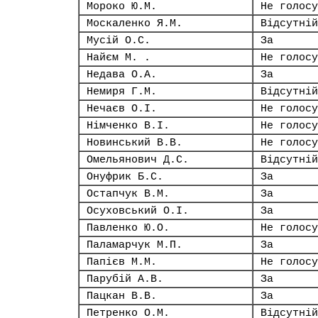
Мороко Ю.М.
Не голосу
Москаленко Я.М.
Відсутній
Мусій О.С.
За
Найєм М. .
Не голосу
Недава О.А.
За
Немиря Г.М.
Відсутній
Нечаєв О.І.
Не голосу
Німченко В.І.
Не голосу
Новинський В.В.
Не голосу
Омельянович Д.С.
Відсутній
Онуфрик Б.С.
За
Остапчук В.М.
За
Осуховський О.І.
За
Павленко Ю.О.
Не голосу
Паламарчук М.П.
За
Папієв М.М.
Не голосу
Парубій А.В.
За
Пацкан В.В.
За
Петренко О.М.
Відсутній