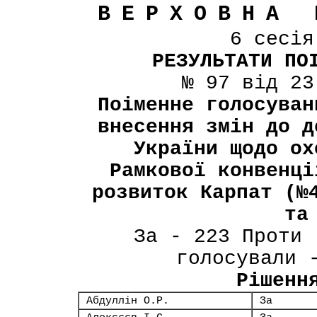
ВЕРХОВНА 
6 сесі
РЕЗУЛЬТАТИ ПО
№ 97 від 23
Поіменне голосуван
внесення змін до д
України щодо ох
Рамкової конвенці
розвиток Карпат (№
та
За - 223 Проти 
голосували 
Рішенн
Абдуллін О.Р.
За