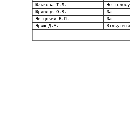
Юзькова Т.Л.
Не голосу
Юринець О.В.
За
Яніцький В.П.
За
Ярош Д.А.
Відсутній