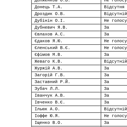
Долженков О.В.
Не голосу
Донець Т.А.
Відсутня
Дроздик О.В.
Відсутній
Дубінін О.І.
Не голосу
Дубневич Я.В.
За
Євлахов А.С.
За
Єдаков Я.Ю.
Не голосу
Єленський В.Є.
Не голосу
Єфімов М.В.
За
Жеваго К.В.
Відсутній
Журжій А.В.
За
Загорій Г.В.
За
Заставний Р.Й.
За
Зубач Л.Л.
За
Іванчук А.В.
За
Івченко В.Є.
За
Ільюк А.О.
Відсутній
Іоффе Ю.Я.
Не голосу
Іщенко В.О.
За