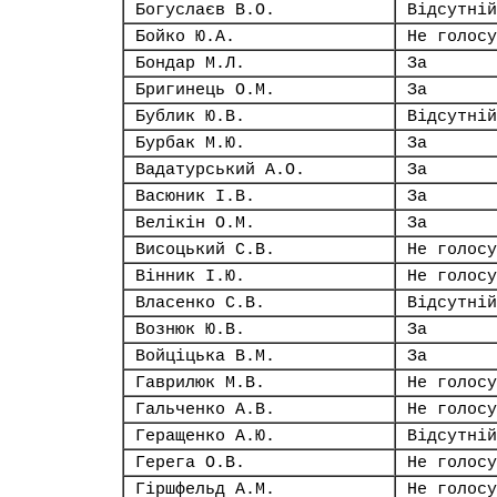
Богуслаєв В.О.
Відсутній
Бойко Ю.А.
Не голосу
Бондар М.Л.
За
Бригинець О.М.
За
Бублик Ю.В.
Відсутній
Бурбак М.Ю.
За
Вадатурський А.О.
За
Васюник І.В.
За
Велікін О.М.
За
Висоцький С.В.
Не голосу
Вінник І.Ю.
Не голосу
Власенко С.В.
Відсутній
Вознюк Ю.В.
За
Войціцька В.М.
За
Гаврилюк М.В.
Не голосу
Гальченко А.В.
Не голосу
Геращенко А.Ю.
Відсутній
Герега О.В.
Не голосу
Гіршфельд А.М.
Не голосу