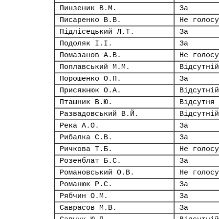
Пинзеник В.М.
За
Писаренко В.В.
Не голосу
Підлісецький Л.Т.
За
Подоляк І.І.
За
Помазанов А.В.
Не голосу
Поплавський М.М.
Відсутній
Порошенко О.П.
За
Присяжнюк О.А.
Відсутній
Пташник В.Ю.
Відсутня
Развадовський В.Й.
Відсутній
Река А.О.
За
Рибалка С.В.
За
Ричкова Т.Б.
Не голосу
Розенблат Б.С.
За
Романовський О.В.
Не голосу
Романюк Р.С.
За
Рябчин О.М.
За
Саврасов М.В.
За