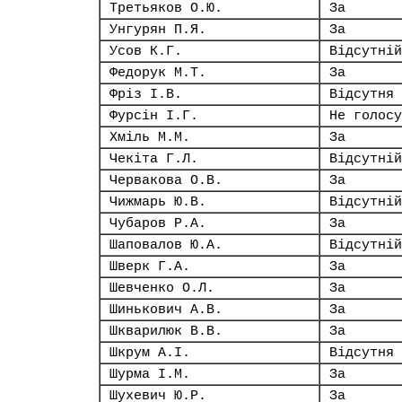
Третьяков О.Ю.
За
Унгурян П.Я.
За
Усов К.Г.
Відсутній
Федорук М.Т.
За
Фріз І.В.
Відсутня
Фурсін І.Г.
Не голосу
Хміль М.М.
За
Чекіта Г.Л.
Відсутній
Червакова О.В.
За
Чижмарь Ю.В.
Відсутній
Чубаров Р.А.
За
Шаповалов Ю.А.
Відсутній
Шверк Г.А.
За
Шевченко О.Л.
За
Шинькович А.В.
За
Шкварилюк В.В.
За
Шкрум А.І.
Відсутня
Шурма І.М.
За
Шухевич Ю.Р.
За