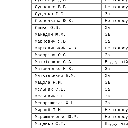
Лубінець Д.В.
Не голосу
Лунченко В.В.
Не голосу
Луценко І.С.
За
Льовочкіна Ю.В.
Не голосу
Ляшко О.В.
За
Македон Ю.М.
За
Маркевич Я.В.
За
Мартовицький А.В.
Не голосу
Масоріна О.С.
За
Матвієнков С.А.
Відсутній
Матейченко К.В.
За
Матківський Б.М.
За
Мацола Р.М.
За
Мельник С.І.
За
Мельничук І.І.
За
Мепарішвілі Х.Н.
За
Мирний І.М.
Не голосу
Мірошниченко Ю.Р.
Не голосу
Міщенко С.Г.
Відсутній