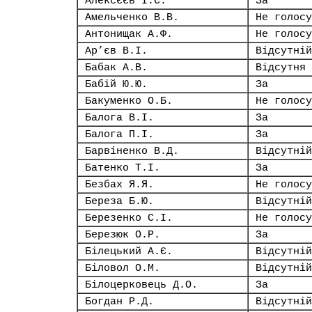
Алексєєв І.С.
За
Амельченко В.В.
Не голосу
Антонищак А.Ф.
Не голосу
Ар’єв В.І.
Відсутній
Бабак А.В.
Відсутня
Бабій Ю.Ю.
За
Бакуменко О.Б.
Не голосу
Балога В.І.
За
Балога П.І.
За
Барвіненко В.Д.
Відсутній
Батенко Т.І.
За
Безбах Я.Я.
Не голосу
Береза Б.Ю.
Відсутній
Березенко С.І.
Не голосу
Березюк О.Р.
За
Білецький А.Є.
Відсутній
Біловол О.М.
Відсутній
Білоцерковець Д.О.
За
Богдан Р.Д.
Відсутній