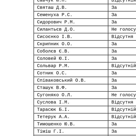
Савчук Ю.П.
Відсутній
Святаш Д.В.
За
Семенуха Р.С.
За
Сидорович Р.М.
За
Силантьєв Д.О.
Не голосу
Сисоєнко І.В.
Відсутня
Скрипник О.О.
За
Соболєв Є.В.
За
Соловей Ю.І.
За
Сольвар Р.М.
Відсутній
Сотник О.С.
За
Співаковський О.В.
За
Сташук В.Ф.
За
Сугоняко О.Л.
Не голосу
Суслова І.М.
Відсутня
Тарасюк Б.І.
Відсутній
Тетерук А.А.
Відсутній
Тимошенко Ю.В.
За
Тіміш Г.І.
За