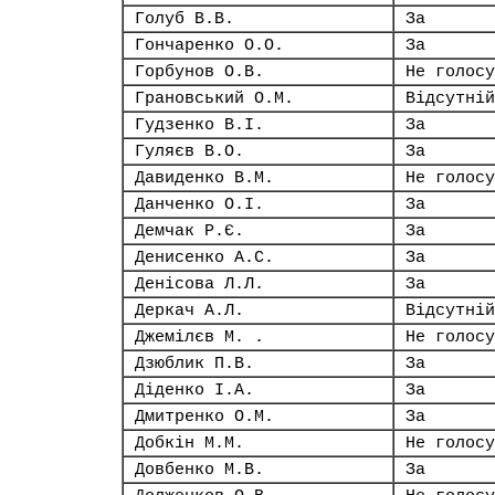
Голуб В.В.
За
Гончаренко О.О.
За
Горбунов О.В.
Не голосу
Грановський О.М.
Відсутній
Гудзенко В.І.
За
Гуляєв В.О.
За
Давиденко В.М.
Не голосу
Данченко О.І.
За
Демчак Р.Є.
За
Денисенко А.С.
За
Денісова Л.Л.
За
Деркач А.Л.
Відсутній
Джемілєв М. .
Не голосу
Дзюблик П.В.
За
Діденко І.А.
За
Дмитренко О.М.
За
Добкін М.М.
Не голосу
Довбенко М.В.
За