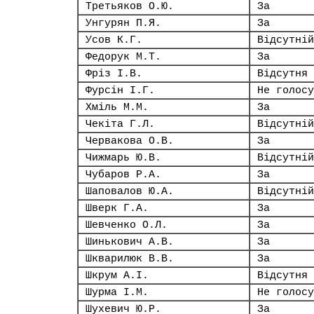
Третьяков О.Ю.
За
Унгурян П.Я.
За
Усов К.Г.
Відсутній
Федорук М.Т.
За
Фріз І.В.
Відсутня
Фурсін І.Г.
Не голосу
Хміль М.М.
За
Чекіта Г.Л.
Відсутній
Червакова О.В.
За
Чижмарь Ю.В.
Відсутній
Чубаров Р.А.
За
Шаповалов Ю.А.
Відсутній
Шверк Г.А.
За
Шевченко О.Л.
За
Шинькович А.В.
За
Шкварилюк В.В.
За
Шкрум А.І.
Відсутня
Шурма І.М.
Не голосу
Шухевич Ю.Р.
За