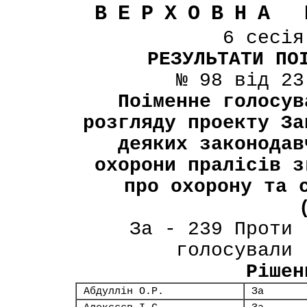
ВЕРХОВНА 
6 сесі
РЕЗУЛЬТАТИ ПО
№ 98 від 23
Поіменне голосув
розгляду проекту За
деяких законодав
охорони пралісів з
про охорону та 
За - 239 Проти 
голосували 
Рішен
Абдуллін О.Р.
За