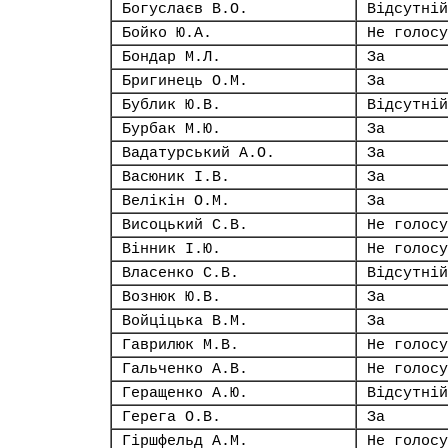
Богуслаєв В.О.
Відсутній
Бойко Ю.А.
Не голосу
Бондар М.Л.
За
Бригинець О.М.
За
Бублик Ю.В.
Відсутній
Бурбак М.Ю.
За
Вадатурський А.О.
За
Васюник І.В.
За
Велікін О.М.
За
Висоцький С.В.
Не голосу
Вінник І.Ю.
Не голосу
Власенко С.В.
Відсутній
Вознюк Ю.В.
За
Войціцька В.М.
За
Гаврилюк М.В.
Не голосу
Гальченко А.В.
Не голосу
Геращенко А.Ю.
Відсутній
Герега О.В.
За
Гіршфельд А.М.
Не голосу