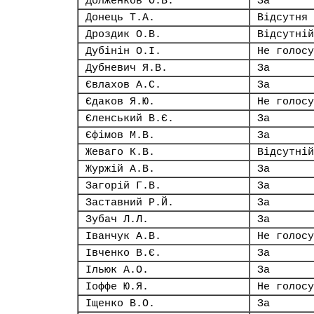
Долженков О.В.
За
Донець Т.А.
Відсутня
Дроздик О.В.
Відсутній
Дубінін О.І.
Не голосу
Дубневич Я.В.
За
Євлахов А.С.
За
Єдаков Я.Ю.
Не голосу
Єленський В.Є.
За
Єфімов М.В.
За
Жеваго К.В.
Відсутній
Журжій А.В.
За
Загорій Г.В.
За
Заставний Р.Й.
За
Зубач Л.Л.
За
Іванчук А.В.
Не голосу
Івченко В.Є.
За
Ільюк А.О.
За
Іоффе Ю.Я.
Не голосу
Іщенко В.О.
За