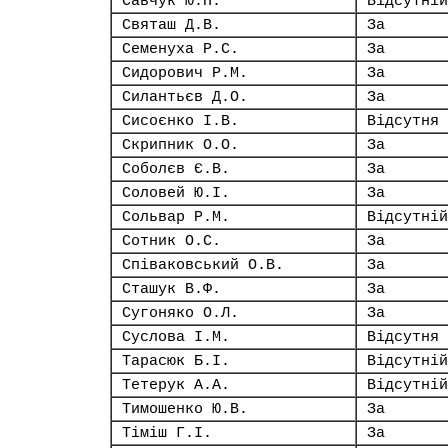
Савчук Ю.П.
Відсутній
Святаш Д.В.
За
Семенуха Р.С.
За
Сидорович Р.М.
За
Силантьєв Д.О.
За
Сисоєнко І.В.
Відсутня
Скрипник О.О.
За
Соболєв Є.В.
За
Соловей Ю.І.
За
Сольвар Р.М.
Відсутній
Сотник О.С.
За
Співаковський О.В.
За
Сташук В.Ф.
За
Сугоняко О.Л.
За
Суслова І.М.
Відсутня
Тарасюк Б.І.
Відсутній
Тетерук А.А.
Відсутній
Тимошенко Ю.В.
За
Тіміш Г.І.
За