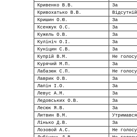
Кривенко В.В.
За
Кривохатько В.В.
Відсутній
Кришин О.Ю.
За
Ксенжук О.С.
За
Кужель О.В.
За
Кулініч О.І.
За
Куніцин С.В.
За
Купрій В.М.
Не голосу
Курячий М.П.
За
Лабазюк С.П.
Не голосу
Лаврик О.В.
За
Лапін І.О.
За
Левус А.М.
За
Ледовських О.В.
За
Лесюк Я.В.
За
Литвин В.М.
Утримався
Лінько Д.В.
За
Лозовой А.С.
Не голосу