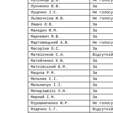
Лубінець Д.В.
Не голосу
Лунченко В.В.
За
Луценко І.С.
Не голосу
Льовочкіна Ю.В.
Не голосу
Ляшко О.В.
За
Македон Ю.М.
За
Маркевич Я.В.
За
Мартовицький А.В.
Не голосу
Масоріна О.С.
За
Матвієнков С.А.
Відсутній
Матейченко К.В.
За
Матківський Б.М.
За
Мацола Р.М.
За
Мельник С.І.
За
Мельничук І.І.
За
Мепарішвілі Х.Н.
За
Мирний І.М.
За
Мірошниченко Ю.Р.
Не голосу
Міщенко С.Г.
Відсутній