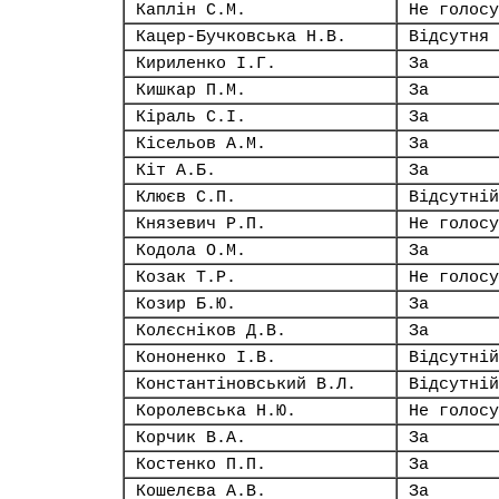
Каплін С.М.
Не голосу
Кацер-Бучковська Н.В.
Відсутня
Кириленко І.Г.
За
Кишкар П.М.
За
Кіраль С.І.
За
Кісельов А.М.
За
Кіт А.Б.
За
Клюєв С.П.
Відсутній
Князевич Р.П.
Не голосу
Кодола О.М.
За
Козак Т.Р.
Не голосу
Козир Б.Ю.
За
Колєсніков Д.В.
За
Кононенко І.В.
Відсутній
Константіновський В.Л.
Відсутній
Королевська Н.Ю.
Не голосу
Корчик В.А.
За
Костенко П.П.
За
Кошелєва А.В.
За