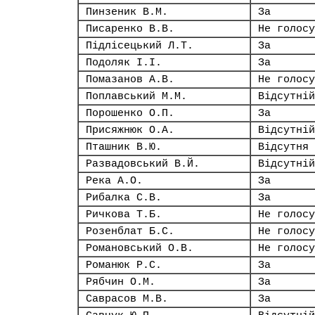
Пинзеник В.М.
За
Писаренко В.В.
Не голосу
Підлісецький Л.Т.
За
Подоляк І.І.
За
Помазанов А.В.
Не голосу
Поплавський М.М.
Відсутній
Порошенко О.П.
За
Присяжнюк О.А.
Відсутній
Пташник В.Ю.
Відсутня
Развадовський В.Й.
Відсутній
Река А.О.
За
Рибалка С.В.
За
Ричкова Т.Б.
Не голосу
Розенблат Б.С.
Не голосу
Романовський О.В.
Не голосу
Романюк Р.С.
За
Рябчин О.М.
За
Саврасов М.В.
За