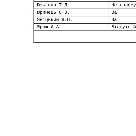
Юзькова Т.Л.
Не голосу
Юринець О.В.
За
Яніцький В.П.
За
Ярош Д.А.
Відсутній