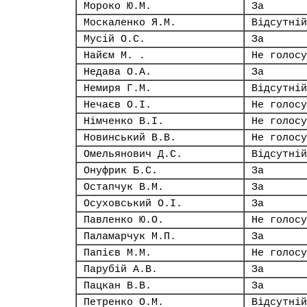
Мороко Ю.М.
За
Москаленко Я.М.
Відсутній
Мусій О.С.
За
Найєм М. .
Не голосу
Недава О.А.
За
Немиря Г.М.
Відсутній
Нечаєв О.І.
Не голосу
Німченко В.І.
Не голосу
Новинський В.В.
Не голосу
Омельянович Д.С.
Відсутній
Онуфрик Б.С.
За
Остапчук В.М.
За
Осуховський О.І.
За
Павленко Ю.О.
Не голосу
Паламарчук М.П.
За
Папієв М.М.
Не голосу
Парубій А.В.
За
Пацкан В.В.
За
Петренко О.М.
Відсутній