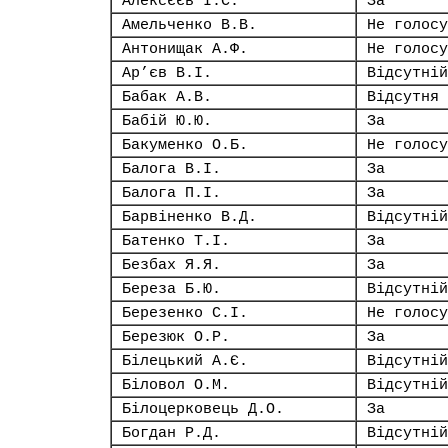
Алексєєв І.С.
За
Амельченко В.В.
Не голосу
Антонищак А.Ф.
Не голосу
Ар’єв В.І.
Відсутній
Бабак А.В.
Відсутня
Бабій Ю.Ю.
За
Бакуменко О.Б.
Не голосу
Балога В.І.
За
Балога П.І.
За
Барвіненко В.Д.
Відсутній
Батенко Т.І.
За
Безбах Я.Я.
За
Береза Б.Ю.
Відсутній
Березенко С.І.
Не голосу
Березюк О.Р.
За
Білецький А.Є.
Відсутній
Біловол О.М.
Відсутній
Білоцерковець Д.О.
За
Богдан Р.Д.
Відсутній