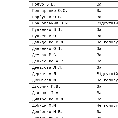
Голуб В.В.
За
Гончаренко О.О.
За
Горбунов О.В.
За
Грановський О.М.
Відсутній
Гудзенко В.І.
За
Гуляєв В.О.
За
Давиденко В.М.
Не голосу
Данченко О.І.
За
Демчак Р.Є.
За
Денисенко А.С.
За
Денісова Л.Л.
За
Деркач А.Л.
Відсутній
Джемілєв М. .
Не голосу
Дзюблик П.В.
За
Діденко І.А.
За
Дмитренко О.М.
За
Добкін М.М.
Не голосу
Довбенко М.В.
За