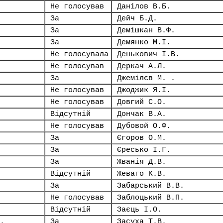
Не голосував
Данілов В.Б.
За
Дейч Б.Д.
За
Демішкан В.Ф.
За
Демянко М.І.
Не голосувала
Денькович І.В.
Не голосував
Деркач А.Л.
За
Джемілєв М. .
Не голосував
Джоджик Я.І.
Не голосував
Довгий С.О.
Відсутній
Дончак В.А.
Не голосував
Дубовой О.Ф.
За
Єгоров О.М.
За
Єресько І.Г.
За
Жванія Д.В.
Відсутній
Жеваго К.В.
За
Забарський В.В.
Не голосував
Заблоцький В.П.
Відсутній
Заєць І.О.
.
За
Засуха Т.В.