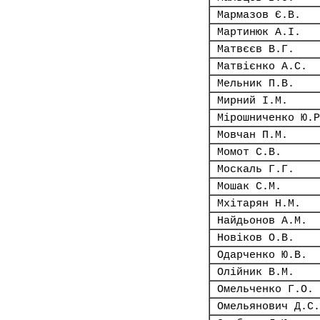
Мармазов Є.В.
Мартинюк А.І.
Матвєєв В.Г.
Матвієнко А.С.
Мельник П.В.
Мирний І.М.
Мірошниченко Ю.Р
Мовчан П.М.
Момот С.В.
Москаль Г.Г.
Мошак С.М.
Мхітарян Н.М.
Найдьонов А.М.
Новіков О.В.
Одарченко Ю.В.
Олійник В.М.
Омельченко Г.О.
Омельянович Д.С.