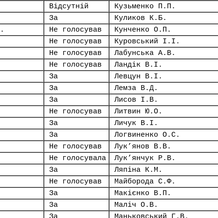
Відсутній
Кузьменко П.П.
За
Куликов К.Б.
.
Не голосував
Кунченко О.П.
Не голосував
Куровський І.І.
Не голосував
Лабунська А.В.
Не голосував
Ландік В.І.
За
Левцун В.І.
За
Лемза В.Д.
За
Лисов І.В.
Не голосував
Литвин Ю.О.
За
Личук В.І.
За
Логвиненко О.С.
Не голосував
Лук’янов В.В.
Не голосувала
Лук’янчук Р.В.
За
Ляпіна К.М.
Не голосував
Майборода С.Ф.
За
Макієнко В.П.
За
Маліч О.В.
За
Маньковський Г.В.