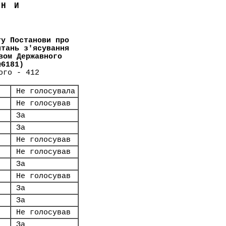
ЇНИ
ту Постанови про
итань з'ясування
вом Державного
№6181)
ого - 412
Не голосувала
Не голосував
За
За
Не голосував
Не голосував
За
Не голосував
За
За
Не голосував
За