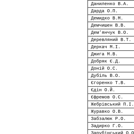
Даниленко В.А.
Дарда О.П.
Демидко В.М.
Демчишен В.В.
Дем’янчук В.О.
Деревляний В.Т.
Деркач М.І.
Джига М.В.
Добряк Є.Д.
Доній О.С.
Дубіль В.О.
Єгоренко Т.В.
Єдін О.Й.
Єфремов О.С.
Жебрівський П.І.
Журавко О.В.
Забзалюк Р.О.
Задирко Г.О.
Зарубінський О.О