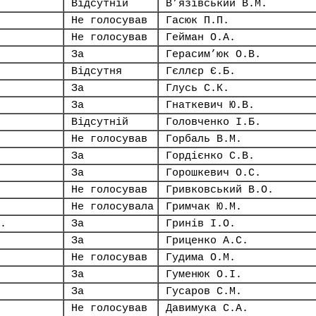
Відсутній
В’язівський В.М.
Не голосував
Гасюк П.П.
Не голосував
Гейман О.А.
За
Герасим’юк О.В.
Відсутня
Гєллєр Є.Б.
За
Глусь С.К.
За
Гнаткевич Ю.В.
Відсутній
Головченко І.Б.
Не голосував
Горбаль В.М.
За
Гордієнко С.В.
За
Горошкевич О.С.
Не голосував
Гривковський В.О.
Не голосувала
Гримчак Ю.М.
.
За
Гринів І.О.
За
Гриценко А.С.
Не голосував
Гудима О.М.
За
Гуменюк О.І.
За
Гусаров С.М.
Не голосував
Давимука С.А.