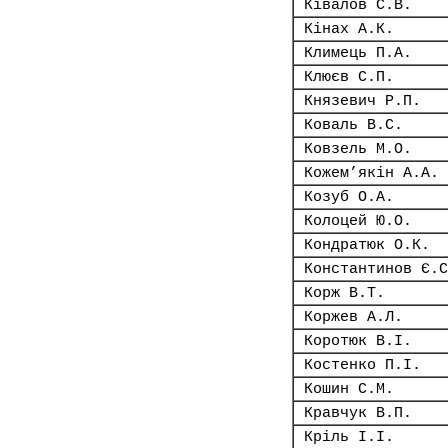
Ківалов С.В.
Кінах А.К.
Климець П.А.
Клюєв С.П.
Князевич Р.П.
Коваль В.С.
Ковзель М.О.
Кожем’якін А.А.
Козуб О.А.
Колоцей Ю.О.
Кондратюк О.К.
Константинов Є.С
Корж В.Т.
Коржев А.Л.
Коротюк В.І.
Костенко П.І.
Кошин С.М.
Кравчук В.П.
Кріль І.І.