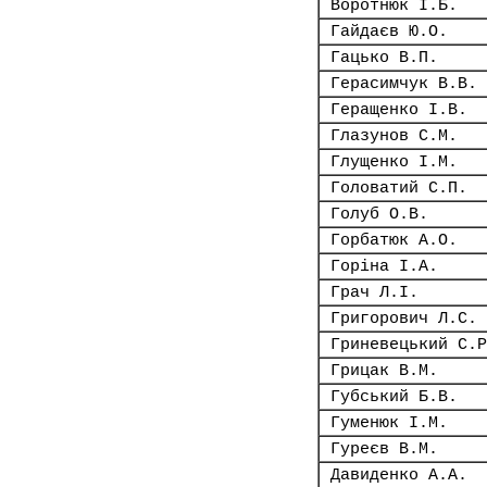
Воротнюк І.Б.
Гайдаєв Ю.О.
Гацько В.П.
Герасимчук В.В.
Геращенко І.В.
Глазунов С.М.
Глущенко І.М.
Головатий С.П.
Голуб О.В.
Горбатюк А.О.
Горіна І.А.
Грач Л.І.
Григорович Л.С.
Гриневецький С.Р
Грицак В.М.
Губський Б.В.
Гуменюк І.М.
Гуреєв В.М.
Давиденко А.А.