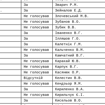
За
Зварич Р.М.
.
За
Зейналов Е.Д.
Не голосував
Злочевський М.В.
Не голосував
Зубанов В.О.
Не голосував
Зубик В.В.
За
Іваненко В.Г.
За
Ілляшов Г.О.
За
Калетнік Г.М.
Не голосував
Кальченко В.М.
За
Камчатний В.Г.
Не голосував
Каракай Ю.В.
Не голосував
Карпук В.Г.
Не голосував
Касянюк О.Р.
Відсутній
Келестин В.В.
Не голосував
Кендзьор Я.М.
За
Кириленко В.А.
Не голосував
Кирильчук Є.І.
За
Кисельов В.О.