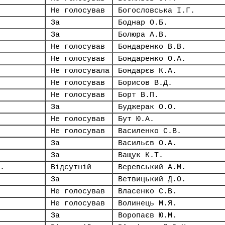
Не голосував
Богословська І.Г.
За
Боднар О.Б.
За
Болюра А.В.
Не голосував
Бондаренко В.В.
Не голосував
Бондаренко О.А.
Не голосувала
Бондарєв К.А.
Не голосував
Борисов В.Д.
Не голосував
Борт В.П.
За
Буджерак О.О.
Не голосував
Бут Ю.А.
Не голосував
Василенко С.В.
За
Васильєв О.А.
За
Ващук К.Т.
.
Відсутній
Веревський А.М.
За
Ветвицький Д.О.
Не голосував
Власенко С.В.
Не голосував
Волинець М.Я.
За
Воропаєв Ю.М.