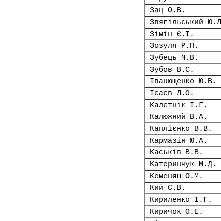
Зац О.В.
Звягільський Ю.Л
Зімін Є.І.
Зозуля Р.П.
Зубець М.В.
Зубов В.С.
Іванющенко Ю.В.
Ісаєв Л.О.
Калєтнік І.Г.
Калюжний В.А.
Каплієнко В.В.
Кармазін Ю.А.
Каськів В.В.
Катеринчук М.Д.
Кеменяш О.М.
Кий С.В.
Кириленко І.Г.
Киричок О.Е.