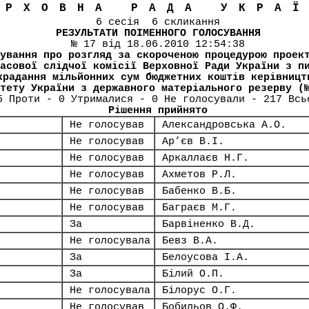
ЕРХОВНА РАДА УКРА
6 сесія 6 скликання
РЕЗУЛЬТАТИ ПОІМЕННОГО ГОЛОСУВАННЯ
№ 17 від 18.06.2010 12:54:38
ування про розгляд за скороченою процедурою проек
асової слідчої комісії Верховної Ради України з п
крадання мільйонних сум бюджетних коштів керівницт
тету України з державного матеріального резерву (
5 Проти - 0 Утрималися - 0 Не голосували - 217 Всь
Рішення прийнято
Не голосував
Александровська А.О.
Не голосував
Ар’єв В.І.
Не голосував
Аркаллаєв Н.Г.
Не голосував
Ахметов Р.Л.
Не голосував
Бабенко В.Б.
Не голосував
Баграєв М.Г.
За
Барвіненко В.Д.
Не голосувала
Бевз В.А.
За
Белоусова І.А.
За
Білий О.П.
Не голосувала
Білорус О.Г.
Не голосував
Бобильов О.Ф.