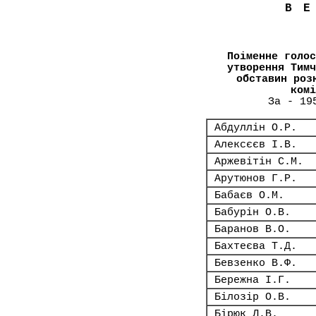
В
Поіменне голос
утворення Тимч
обставин роз
комі
За - 19
Абдуллін О.Р.
Алексєєв І.В.
Аржевітін С.М.
Арутюнов Г.Р.
Бабаєв О.М.
Бабурін О.В.
Баранов В.О.
Бахтеєва Т.Д.
Бевзенко В.Ф.
Бережна І.Г.
Білозір О.В.
Бірюк Л.В.