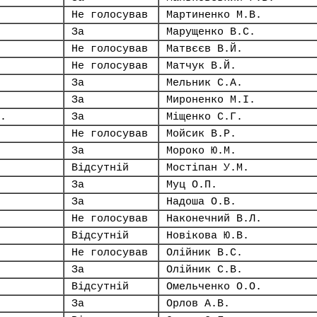
Не голосував
Мартиненко М.В.
За
Марущенко В.С.
Не голосував
Матвєєв В.Й.
Не голосував
Матчук В.Й.
За
Мельник С.А.
За
Мироненко М.І.
.
За
Міщенко С.Г.
Не голосував
Мойсик В.Р.
За
Мороко Ю.М.
Відсутній
Мостіпан У.М.
За
Муц О.П.
За
Надоша О.В.
Не голосував
Наконечний В.Л.
Відсутній
Новікова Ю.В.
Не голосував
Олійник В.С.
За
Олійник С.В.
Відсутній
Омельченко О.О.
За
Орлов А.В.