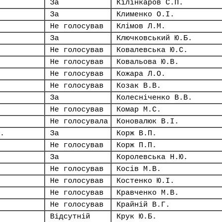
За
Кілінкаров С.П.
За
Клименко О.І.
Не голосував
Клімов Л.М.
За
Ключковський Ю.Б.
Не голосував
Ковалевська Ю.С.
Не голосував
Ковальова Ю.В.
Не голосував
Кожара Л.О.
Не голосував
Козак В.В.
За
Колесніченко В.В.
Не голосував
Комар М.С.
Не голосувала
Коновалюк В.І.
.
За
Корж В.П.
Не голосував
Корж П.П.
За
Королевська Н.Ю.
Не голосував
Косів М.В.
Не голосував
Костенко Ю.І.
Не голосував
Кравченко М.В.
Не голосував
Крайній В.Г.
Відсутній
Крук Ю.Б.