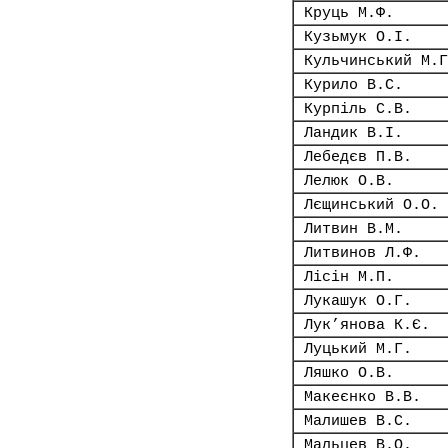
Круць М.Ф.
Кузьмук О.І.
Кульчинський М.Г
Курило В.С.
Курпіль С.В.
Ландик В.І.
Лебедєв П.В.
Лелюк О.В.
Лєщинський О.О.
Литвин В.М.
Литвинов Л.Ф.
Лісін М.П.
Лукашук О.Г.
Лук’янова К.Є.
Луцький М.Г.
Ляшко О.В.
Макеєнко В.В.
Малишев В.С.
Мальцев В.О.