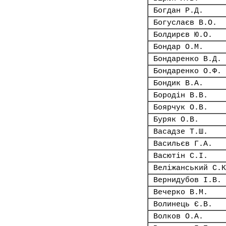
Богдан Р.Д.
Богуслаєв В.О.
Болдирєв Ю.О.
Бондар О.М.
Бондаренко В.Д.
Бондаренко О.Ф.
Бондик В.А.
Бородін В.В.
Боярчук О.В.
Буряк О.В.
Васадзе Т.Ш.
Васильєв Г.А.
Васютін С.І.
Веліжанський С.К
Вернидубов І.В.
Вечерко В.М.
Волинець Є.В.
Волков О.А.