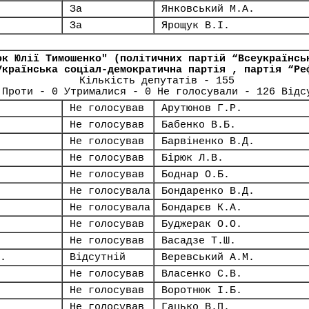
За
Янковський М.А.
За
Ярощук В.І.
ок Юлії Тимошенко" (політичних партій “Всеукраїнсь
Українська соціал-демократична партія , партія “Ре
Кількість депутатів - 155
 Проти - 0 Утрималися - 0 Не голосували - 126 Відс
Не голосував
Арутюнов Г.Р.
Не голосував
Бабенко В.Б.
Не голосував
Барвіненко В.Д.
Не голосував
Бірюк Л.В.
Не голосував
Боднар О.Б.
Не голосувала
Бондаренко В.Д.
Не голосувала
Бондарєв К.А.
Не голосував
Буджерак О.О.
Не голосував
Васадзе Т.Ш.
.
Відсутній
Веревський А.М.
Не голосував
Власенко С.В.
Не голосував
Воротнюк І.Б.
Не голосував
Гацько В.П.