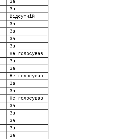
За
За
Відсутній
За
За
За
За
Не голосував
За
За
Не голосував
За
За
Не голосував
За
За
За
За
За