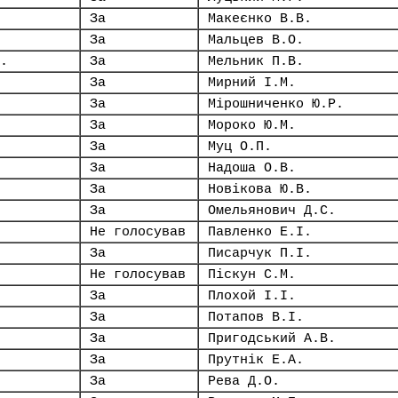
За
Макеєнко В.В.
За
Мальцев В.О.
.
За
Мельник П.В.
За
Мирний І.М.
За
Мірошниченко Ю.Р.
За
Мороко Ю.М.
За
Муц О.П.
За
Надоша О.В.
За
Новікова Ю.В.
За
Омельянович Д.С.
Не голосував
Павленко Е.І.
За
Писарчук П.І.
Не голосував
Піскун С.М.
За
Плохой І.І.
За
Потапов В.І.
За
Пригодський А.В.
За
Прутнік Е.А.
За
Рева Д.О.