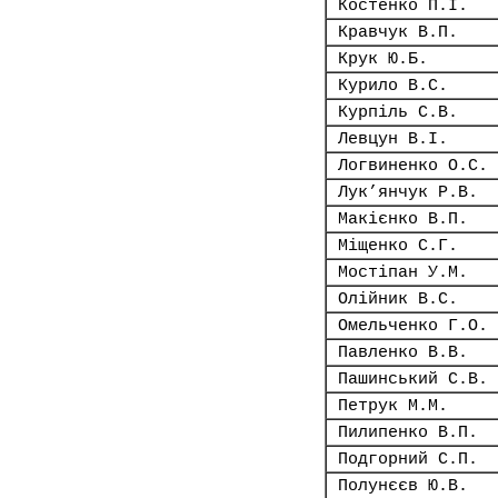
Костенко П.І.
Кравчук В.П.
Крук Ю.Б.
Курило В.С.
Курпіль С.В.
Левцун В.І.
Логвиненко О.С.
Лук’янчук Р.В.
Макієнко В.П.
Міщенко С.Г.
Мостіпан У.М.
Олійник В.С.
Омельченко Г.О.
Павленко В.В.
Пашинський С.В.
Петрук М.М.
Пилипенко В.П.
Подгорний С.П.
Полунєєв Ю.В.