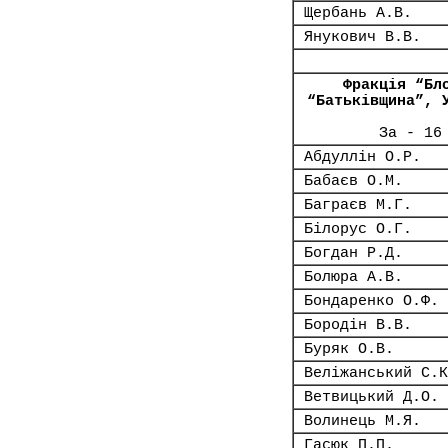
Щербань А.В.
Янукович В.В.
Фракція “Бл
“Батьківщина”, 
За - 16
Абдуллін О.Р.
Бабаєв О.М.
Баграєв М.Г.
Білорус О.Г.
Богдан Р.Д.
Болюра А.В.
Бондаренко О.Ф.
Бородін В.В.
Буряк О.В.
Веліжанський С.К
Ветвицький Д.О.
Волинець М.Я.
Гасюк П.П.