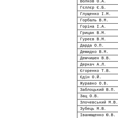
Волков О.А.
Гєллєр Є.Б.
Глущенко І.М.
Горбаль В.М.
Горіна І.А.
Грицак В.М.
Гуреєв В.М.
Дарда О.П.
Демидко В.М.
Демчишен В.В.
Деркач А.Л.
Єгоренко Т.В.
Єдін О.Й.
Журавко О.В.
Заблоцький В.П.
Зац О.В.
Злочевський М.В.
Зубець М.В.
Іванющенко Ю.В.