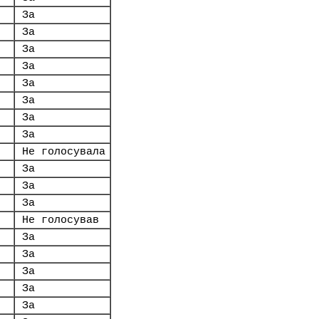
За
За
За
За
За
За
За
За
Не голосувала
За
За
За
Не голосував
За
За
За
За
За