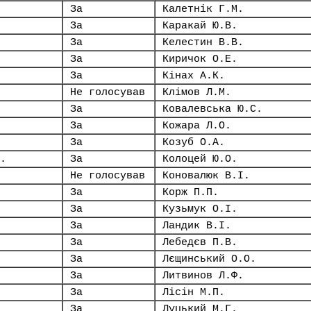
За
Калетнік Г.М.
За
Каракай Ю.В.
За
Келестин В.В.
За
Киричок О.Е.
За
Кінах А.К.
Не голосував
Клімов Л.М.
За
Ковалевська Ю.С.
За
Кожара Л.О.
За
Козуб О.А.
.
За
Колоцей Ю.О.
Не голосував
Коновалюк В.І.
За
Корж П.П.
За
Кузьмук О.І.
За
Ландик В.І.
За
Лебедєв П.В.
За
Лєщинський О.О.
За
Литвинов Л.Ф.
За
Лісін М.П.
За
Луцький М.Г.