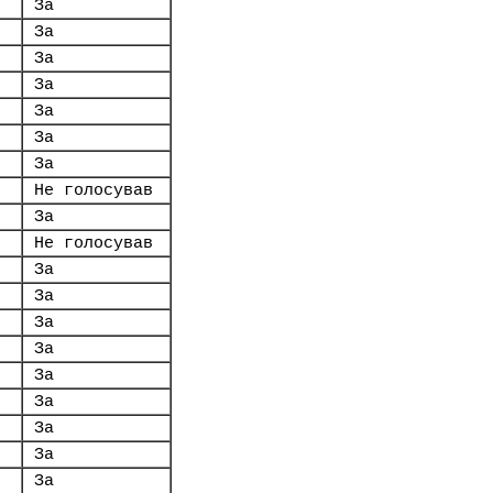
За
За
За
За
За
За
За
Не голосував
За
Не голосував
За
За
За
За
За
За
За
За
За