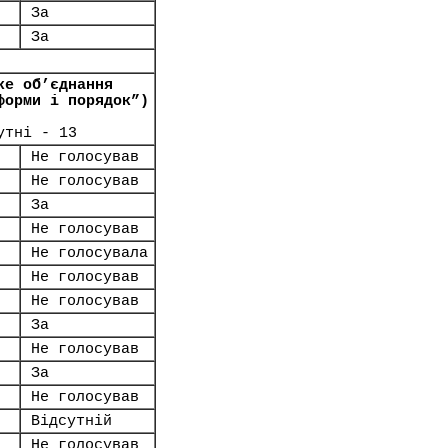
За
За
ке об’єднання
форми і порядок”)
утні - 13
Не голосував
Не голосував
За
Не голосував
Не голосувала
Не голосував
Не голосував
За
Не голосував
За
Не голосував
Відсутній
Не голосував