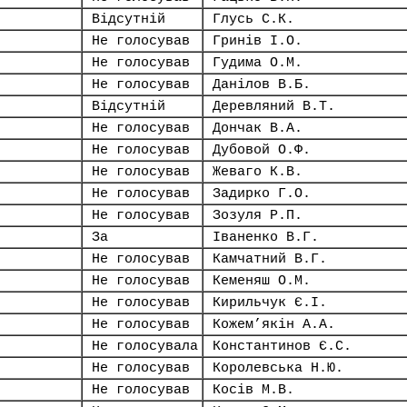
Відсутній
Глусь С.К.
Не голосував
Гринів І.О.
Не голосував
Гудима О.М.
Не голосував
Данілов В.Б.
Відсутній
Деревляний В.Т.
Не голосував
Дончак В.А.
Не голосував
Дубовой О.Ф.
Не голосував
Жеваго К.В.
Не голосував
Задирко Г.О.
Не голосував
Зозуля Р.П.
За
Іваненко В.Г.
Не голосував
Камчатний В.Г.
Не голосував
Кеменяш О.М.
Не голосував
Кирильчук Є.І.
Не голосував
Кожем’якін А.А.
Не голосувала
Константинов Є.С.
Не голосував
Королевська Н.Ю.
Не голосував
Косів М.В.