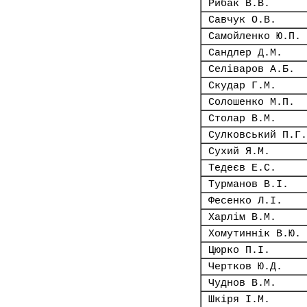
Рибак В.В.
Савчук О.В.
Самойленко Ю.П.
Сандлер Д.М.
Селіваров А.Б.
Скудар Г.М.
Солошенко М.П.
Столар В.М.
Сулковський П.Г.
Сухий Я.М.
Тедеєв Е.С.
Турманов В.І.
Фесенко Л.І.
Харлім В.М.
Хомутиннік В.Ю.
Цюрко П.І.
Чертков Ю.Д.
Чуднов В.М.
Шкіря І.М.