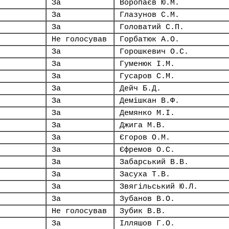
За
Воропаєв Ю.М.
За
Глазунов С.М.
За
Головатий С.П.
Не голосував
Горбатюк А.О.
За
Горошкевич О.С.
За
Гуменюк І.М.
За
Гусаров С.М.
За
Дейч Б.Д.
За
Демішкан В.Ф.
За
Демянко М.І.
За
Джига М.В.
За
Єгоров О.М.
За
Єфремов О.С.
За
Забарський В.В.
За
Засуха Т.В.
За
Звягільський Ю.Л.
За
Зубанов В.О.
Не голосував
Зубик В.В.
За
Ілляшов Г.О.