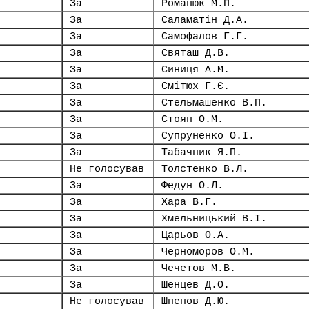
За
Романюк М.П.
За
Саламатін Д.А.
За
Самофалов Г.Г.
За
Святаш Д.В.
За
Синиця А.М.
За
Смітюх Г.Є.
За
Стельмашенко В.П.
За
Стоян О.М.
За
Супруненко О.І.
За
Табачник Я.П.
Не голосував
Толстенко В.Л.
За
Федун О.Л.
За
Хара В.Г.
За
Хмельницький В.І.
За
Царьов О.А.
За
Черноморов О.М.
За
Чечетов М.В.
За
Шенцев Д.О.
Не голосував
Шпенов Д.Ю.