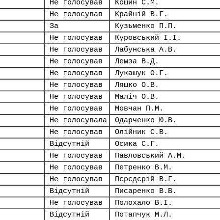
Не голосував
Кошин С.М.
Не голосував
Крайній В.Г.
За
Кузьменко П.П.
Не голосував
Куровський І.І.
Не голосував
Лабунська А.В.
Не голосував
Лемза В.Д.
Не голосував
Лукашук О.Г.
Не голосував
Ляшко О.В.
Не голосував
Маліч О.В.
Не голосував
Мовчан П.М.
Не голосувала
Одарченко Ю.В.
Не голосував
Олійник С.В.
Відсутній
Осика С.Г.
Не голосував
Павловський А.М.
Не голосував
Петренко В.М.
Не голосував
Пєрєдєрій В.Г.
Відсутній
Писаренко В.В.
Не голосував
Полохало В.І.
Відсутній
Потапчук М.Л.