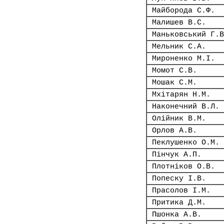
Майборода С.Ф.
Малишев В.С.
Маньковський Г.В
Мельник С.А.
Мироненко М.І.
Момот С.В.
Мошак С.М.
Мхітарян Н.М.
Наконечний В.Л.
Олійник В.М.
Орлов А.В.
Пеклушенко О.М.
Пінчук А.П.
Плотніков О.В.
Попеску І.В.
Прасолов І.М.
Притика Д.М.
Пшонка А.В.