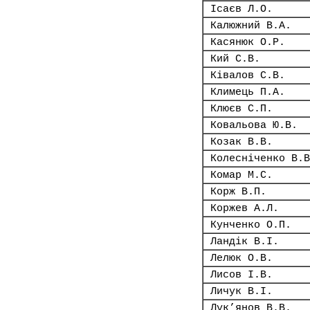
Ісаєв Л.О.
Калюжний В.А.
Касянюк О.Р.
Кий С.В.
Ківалов С.В.
Климець П.А.
Клюєв С.П.
Ковальова Ю.В.
Козак В.В.
Колесніченко В.В
Комар М.С.
Корж В.П.
Коржев А.Л.
Кунченко О.П.
Ландік В.І.
Лелюк О.В.
Лисов І.В.
Личук В.І.
Лук’янов В.В.