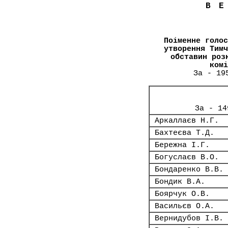
В
Поіменне голос
утворення Тимч
обставин роз
комі
За - 19
За - 14
Аркаллаєв Н.Г.
Бахтеєва Т.Д.
Бережна І.Г.
Богуслаєв В.О.
Бондаренко В.В.
Бондик В.А.
Боярчук О.В.
Васильєв О.А.
Вернидубов І.В.