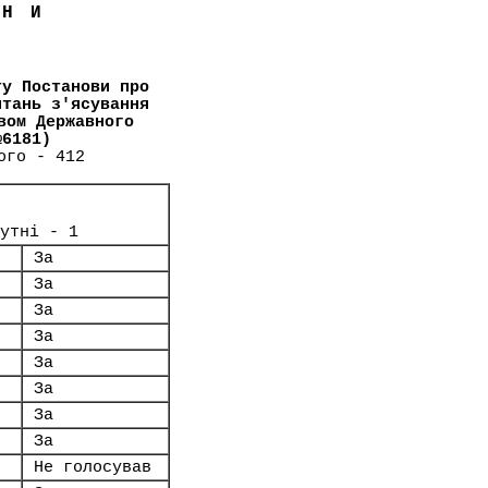
ЇНИ
ту Постанови про
итань з'ясування
вом Державного
№6181)
ого - 412
утні - 1
За
За
За
За
За
За
За
За
Не голосував