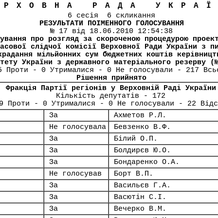
ЕРХОВНА РАДА УКРА
6 сесія 6 скликання
РЕЗУЛЬТАТИ ПОІМЕННОГО ГОЛОСУВАННЯ
№ 17 від 18.06.2010 12:54:38
ування про розгляд за скороченою процедурою проек
асової слідчої комісії Верховної Ради України з п
крадання мільйонних сум бюджетних коштів керівницт
тету України з державного матеріального резерву (
5 Проти - 0 Утрималися - 0 Не голосували - 217 Всь
Рішення прийнято
Фракція Партії регіонів у Верховній Раді України
Кількість депутатів - 172
9 Проти - 0 Утрималися - 0 Не голосували - 22 Відс
За
Ахметов Р.Л.
Не голосувала
Бевзенко В.Ф.
За
Білий О.П.
За
Болдирєв Ю.О.
За
Бондаренко О.А.
Не голосував
Борт В.П.
За
Васильєв Г.А.
За
Васютін С.І.
За
Вечерко В.М.