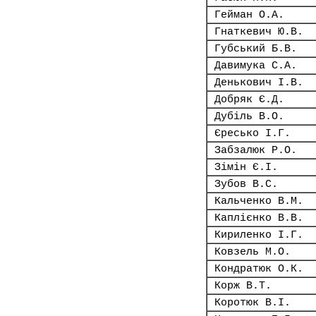
Гейман О.А.
Гнаткевич Ю.В.
Губський Б.В.
Давимука С.А.
Денькович І.В.
Добряк Є.Д.
Дубіль В.О.
Єресько І.Г.
Забзалюк Р.О.
Зімін Є.І.
Зубов В.С.
Кальченко В.М.
Каплієнко В.В.
Кириленко І.Г.
Ковзель М.О.
Кондратюк О.К.
Корж В.Т.
Коротюк В.І.