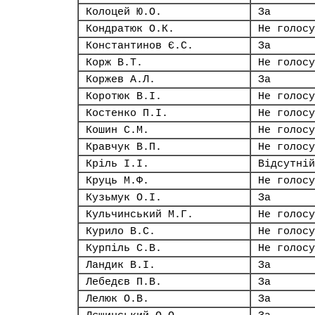
Колоцей Ю.О.
За
Кондратюк О.К.
Не голосу
Константинов Є.С.
За
Корж В.Т.
Не голосу
Коржев А.Л.
За
Коротюк В.І.
Не голосу
Костенко П.І.
Не голосу
Кошин С.М.
Не голосу
Кравчук В.П.
Не голосу
Кріль І.І.
Відсутній
Круць М.Ф.
Не голосу
Кузьмук О.І.
За
Кульчинський М.Г.
Не голосу
Курило В.С.
Не голосу
Курпіль С.В.
Не голосу
Ландик В.І.
За
Лебедєв П.В.
За
Лелюк О.В.
За