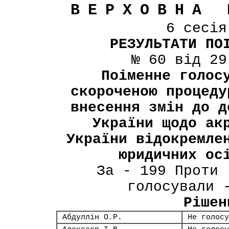
ВЕРХОВНА 
6 сесі
РЕЗУЛЬТАТИ ПО
№ 60 від 29
Поіменне голос
скороченою процеду
внесення змін до д
України щодо ак
України відокремле
юридичних ос
За - 199 Проти 
голосували 
Рішен
Абдуллін О.Р.
Не голосу