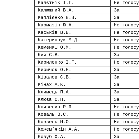
Калєтнік І.Г.
Не голосу
Калюжний В.А.
За
Каплієнко В.В.
За
Кармазін Ю.А.
Не голосу
Каськів В.В.
Не голосу
Катеринчук М.Д.
Не голосу
Кеменяш О.М.
Не голосу
Кий С.В.
За
Кириленко І.Г.
Не голосу
Киричок О.Е.
За
Ківалов С.В.
За
Кінах А.К.
За
Климець П.А.
За
Клюєв С.П.
За
Князевич Р.П.
Не голосу
Коваль В.С.
Не голосу
Ковзель М.О.
Не голосу
Кожем’якін А.А.
Не голосу
Козуб О.А.
За