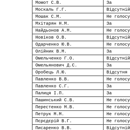
Момот С.В.
За
Москаль Г.Г.
Відсутній
Мошак С.М.
Не голосу
Мхітарян Н.М.
За
Найдьонов А.М.
Не голосу
Новіков О.В.
Відсутній
Одарченко Ю.В.
Не голосу
Олійник В.М.
За
Омельченко Г.О.
Відсутній
Омельянович Д.С.
За
Оробець Л.Ю.
Відсутня
Павленко В.В.
Не голосу
Павленко С.Г.
За
Палиця І.П.
За
Пашинський С.В.
Не голосу
Перестенко М.В.
Не голосу
Петрук М.М.
Не голосу
Пєрєдєрій В.Г.
Не голосу
Писаренко В.В.
Відсутній