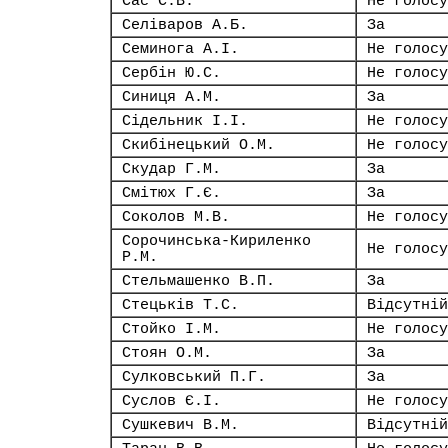
Сас С.В.
Не голосу
Селіваров А.Б.
За
Семинога А.І.
Не голосу
Сербін Ю.С.
Не голосу
Синиця А.М.
За
Сідельник І.І.
Не голосу
Скибінецький О.М.
Не голосу
Скудар Г.М.
За
Смітюх Г.Є.
За
Соколов М.В.
Не голосу
Сорочинська-Кириленко
Не голосу
Р.М.
Стельмашенко В.П.
За
Стецьків Т.С.
Відсутній
Стойко І.М.
Не голосу
Стоян О.М.
За
Сулковський П.Г.
За
Суслов Є.І.
Не голосу
Сушкевич В.М.
Відсутній