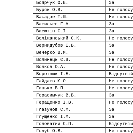
Боярчук О.В.
За
Буряк О.В.
Не голосу
Васадзе Т.Ш.
Не голосу
Васильєв Г.А.
За
Васютін С.І.
За
Веліжанський С.К.
Не голосу
Вернидубов І.В.
За
Вечерко В.М.
За
Волинець Є.В.
Не голосу
Волков О.А.
Не голосу
Воротнюк І.Б.
Відсутній
Гайдаєв Ю.О.
Не голосу
Гацько В.П.
Не голосу
Герасимчук В.В.
За
Геращенко І.В.
Не голосу
Глазунов С.М.
За
Глущенко І.М.
За
Головатий С.П.
Відсутній
Голуб О.В.
Не голосу