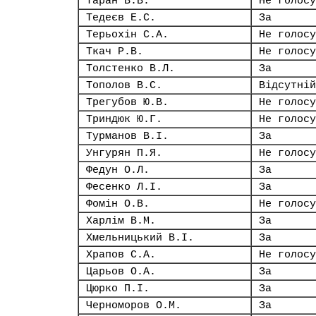
Таран В.В.
Не голосу
Тедеєв Е.С.
За
Терьохін С.А.
Не голосу
Ткач Р.В.
Не голосу
Толстенко В.Л.
За
Тополов В.С.
Відсутній
Трегубов Ю.В.
Не голосу
Триндюк Ю.Г.
Не голосу
Турманов В.І.
За
Унгурян П.Я.
Не голосу
Федун О.Л.
За
Фесенко Л.І.
За
Фомін О.В.
Не голосу
Харлім В.М.
За
Хмельницький В.І.
За
Храпов С.А.
Не голосу
Царьов О.А.
За
Цюрко П.І.
За
Черноморов О.М.
За