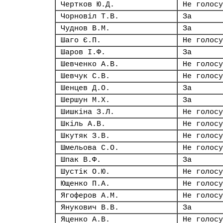
Чертков Ю.Д.
Не голосу
Чорновіл Т.В.
За
Чуднов В.М.
За
Шаго Є.П.
Не голосу
Шаров І.Ф.
За
Шевченко А.В.
Не голосу
Шевчук С.В.
Не голосу
Шенцев Д.О.
За
Шершун М.Х.
За
Шишкіна З.Л.
Не голосу
Шкіль А.В.
Не голосу
Шкутяк З.В.
Не голосу
Шмельова С.О.
Не голосу
Шпак В.Ф.
За
Шустік О.Ю.
Не голосу
Ющенко П.А.
Не голосу
Ягоферов А.М.
Не голосу
Янукович В.В.
За
Яценко А.В.
Не голосу