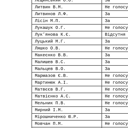
Лєщинський О.О.
За
Литвин В.М.
Не голосу
Литвинов Л.Ф.
За
Лісін М.П.
За
Лукашук О.Г.
Не голосу
Лук’янова К.Є.
Відсутня
Луцький М.Г.
За
Ляшко О.В.
Не голосу
Макеєнко В.В.
За
Малишев В.С.
За
Мальцев В.О.
За
Мармазов Є.В.
Не голосу
Мартинюк А.І.
Не голосу
Матвєєв В.Г.
Не голосу
Матвієнко А.С.
Не голосу
Мельник П.В.
Не голосу
Мирний І.М.
За
Мірошниченко Ю.Р.
За
Мовчан П.М.
Не голосу