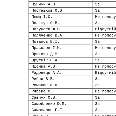
Пінчук А.П.
За
Плотніков О.В.
За
Плющ І.С.
Не голосу
Поліщук О.В.
За
Полунєєв Ю.В.
Відсутній
Поляченко В.А.
Не голосу
Потапов В.І.
За
Прасолов І.М.
Не голосу
Притика Д.М.
За
Прутнік Е.А.
За
Пшонка А.В.
Не голосу
Радовець А.А.
Відсутній
Рибак В.В.
За
Романюк М.П.
За
Рябека О.Г.
Не голосу
Савчук О.В.
За
Самойленко Ю.П.
За
Самофалов Г.Г.
За