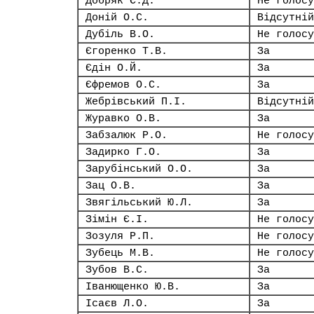
Добряк Є.Д.
Не голосу
Доній О.С.
Відсутній
Дубіль В.О.
Не голосу
Єгоренко Т.В.
За
Єдін О.Й.
За
Єфремов О.С.
За
Жебрівський П.І.
Відсутній
Журавко О.В.
За
Забзалюк Р.О.
Не голосу
Задирко Г.О.
За
Зарубінський О.О.
За
Зац О.В.
За
Звягільський Ю.Л.
За
Зімін Є.І.
Не голосу
Зозуля Р.П.
Не голосу
Зубець М.В.
Не голосу
Зубов В.С.
За
Іванющенко Ю.В.
За
Ісаєв Л.О.
За