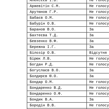
Алексєєв І.В.
Не голосу
Аржевітін С.М.
Не голосу
Арутюнов Г.Р.
Не голосу
Бабаєв О.М.
Не голосу
Бабурін О.В.
Не голосу
Баранов В.О.
За
Бахтеєва Т.Д.
За
Бевзенко В.Ф.
За
Бережна І.Г.
За
Білозір О.В.
Відсутня
Бірюк Л.В.
Не голосу
Богдан Р.Д.
Не голосу
Богуслаєв В.О.
За
Болдирєв Ю.О.
За
Бондар О.М.
Не голосу
Бондаренко В.Д.
Не голосу
Бондаренко О.Ф.
Не голосу
Бондик В.А.
За
Бородін В.В.
Не голосу