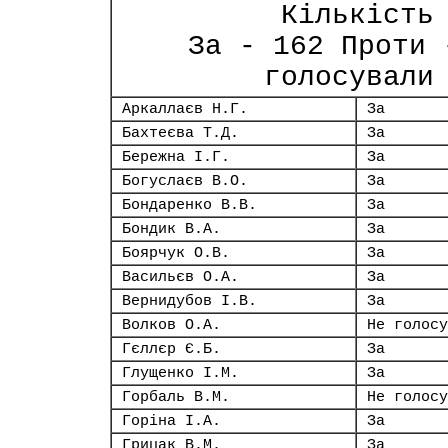
Кількість
За - 162 Проти 
голосували
Аркаллаєв Н.Г.
За
Бахтеєва Т.Д.
За
Бережна І.Г.
За
Богуслаєв В.О.
За
Бондаренко В.В.
За
Бондик В.А.
За
Боярчук О.В.
За
Васильєв О.А.
За
Вернидубов І.В.
За
Волков О.А.
Не голосу
Гєллєр Є.Б.
За
Глущенко І.М.
За
Горбаль В.М.
Не голосу
Горіна І.А.
За
Грицак В.М.
За