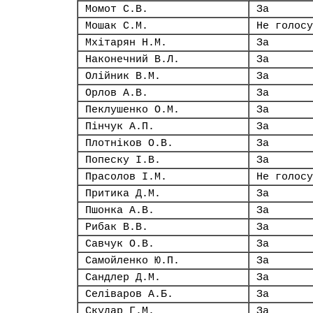
Момот С.В.
За
Мошак С.М.
Не голосу
Мхітарян Н.М.
За
Наконечний В.Л.
За
Олійник В.М.
За
Орлов А.В.
За
Пеклушенко О.М.
За
Пінчук А.П.
За
Плотніков О.В.
За
Попеску І.В.
За
Прасолов І.М.
Не голосу
Притика Д.М.
За
Пшонка А.В.
За
Рибак В.В.
За
Савчук О.В.
За
Самойленко Ю.П.
За
Сандлер Д.М.
За
Селіваров А.Б.
За
Скудар Г.М.
За