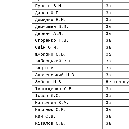
Гуреєв В.М.
За
Дарда О.П.
За
Демидко В.М.
За
Демчишен В.В.
За
Деркач А.Л.
За
Єгоренко Т.В.
За
Єдін О.Й.
За
Журавко О.В.
За
Заблоцький В.П.
За
Зац О.В.
За
Злочевський М.В.
За
Зубець М.В.
Не голосу
Іванющенко Ю.В.
За
Ісаєв Л.О.
За
Калюжний В.А.
За
Касянюк О.Р.
За
Кий С.В.
За
Ківалов С.В.
За