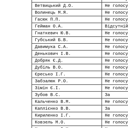
Ветвицький Д.О.
Не голосу
Волинець М.Я.
Не голосу
Гасюк П.П.
Не голосу
Гейман О.А.
Відсутній
Гнаткевич Ю.В.
Не голосу
Губський Б.В.
Не голосу
Давимука С.А.
Не голосу
Денькович І.В.
Не голосу
Добряк Є.Д.
Не голосу
Дубіль В.О.
Не голосу
Єресько І.Г.
Не голосу
Забзалюк Р.О.
Не голосу
Зімін Є.І.
Не голосу
Зубов В.С.
За
Кальченко В.М.
Не голосу
Каплієнко В.В.
За
Кириленко І.Г.
Не голосу
Ковзель М.О.
Не голосу