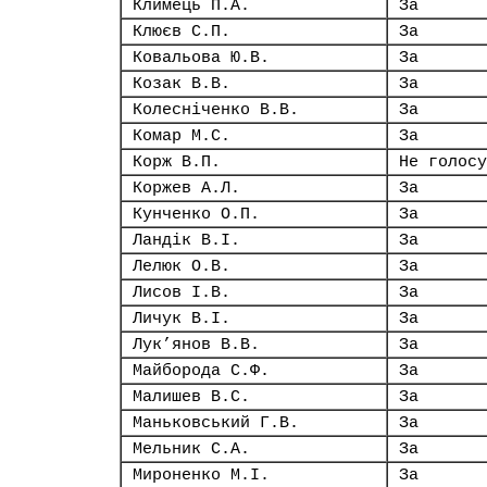
Климець П.А.
За
Клюєв С.П.
За
Ковальова Ю.В.
За
Козак В.В.
За
Колесніченко В.В.
За
Комар М.С.
За
Корж В.П.
Не голосу
Коржев А.Л.
За
Кунченко О.П.
За
Ландік В.І.
За
Лелюк О.В.
За
Лисов І.В.
За
Личук В.І.
За
Лук’янов В.В.
За
Майборода С.Ф.
За
Малишев В.С.
За
Маньковський Г.В.
За
Мельник С.А.
За
Мироненко М.І.
За