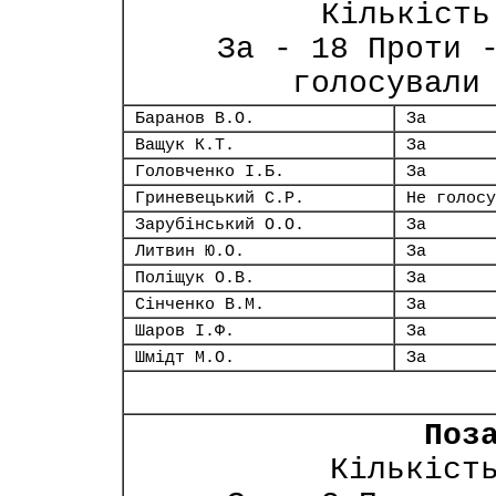
Кількість
За - 18 Проти 
голосували
Баранов В.О.
За
Ващук К.Т.
За
Головченко І.Б.
За
Гриневецький С.Р.
Не голосу
Зарубінський О.О.
За
Литвин Ю.О.
За
Поліщук О.В.
За
Сінченко В.М.
За
Шаров І.Ф.
За
Шмідт М.О.
За
Поз
Кількіст