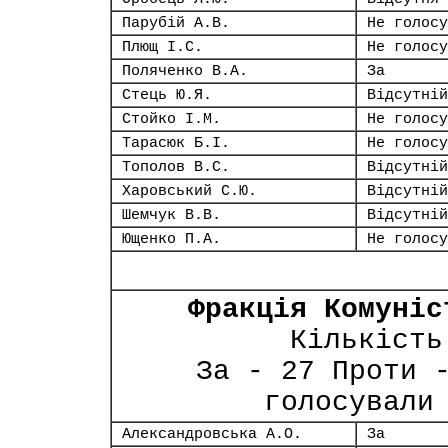
Парубій А.В.
Не голосу
Плющ І.С.
Не голосу
Поляченко В.А.
За
Стець Ю.Я.
Відсутній
Стойко І.М.
Не голосу
Тарасюк Б.І.
Не голосу
Тополов В.С.
Відсутній
Харовський С.Ю.
Відсутній
Шемчук В.В.
Відсутній
Ющенко П.А.
Не голосу
Фракція Комуніс
Кількість
За - 27 Проти 
голосували
Александровська А.О.
За