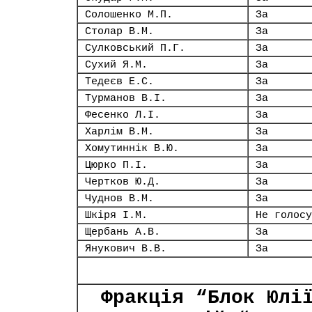
Солошенко М.П.
За
Столар В.М.
За
Сулковський П.Г.
За
Сухий Я.М.
За
Тедеєв Е.С.
За
Турманов В.І.
За
Фесенко Л.І.
За
Харлім В.М.
За
Хомутиннік В.Ю.
За
Цюрко П.І.
За
Чертков Ю.Д.
За
Чуднов В.М.
За
Шкіря І.М.
Не голосу
Щербань А.В.
За
Янукович В.В.
За
Фракція “Блок Юлі