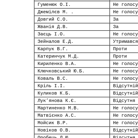
Гуменюк О.І.
Не голосу
Джемілєв М. .
Не голосу
Довгий С.О.
За
Жванія Д.В.
За
Заєць І.О.
Не голосу
Зейналов Е.Д.
Утримався
Карпук В.Г.
Проти
Катеринчук М.Д.
Проти
Кириленко В.А.
Не голосу
Ключковський Ю.Б.
Не голосу
Коваль В.С.
Не голосу
Кріль І.І.
Відсутній
Куликов К.Б.
Відсутній
Лук’янова К.Є.
Відсутня
Мартиненко М.В.
Не голосу
Матвієнко А.С.
Не голосу
Мойсик В.Р.
Не голосу
Новіков О.В.
Відсутній
Оробець Л.Ю.
Відсутня