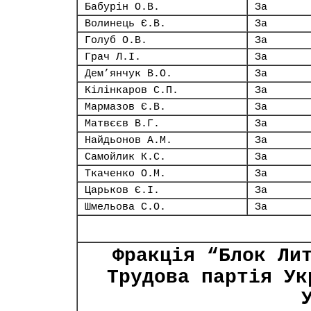
Бабурін О.В.
За
Волинець Є.В.
За
Голуб О.В.
За
Грач Л.І.
За
Дем’янчук В.О.
За
Кілінкаров С.П.
За
Мармазов Є.В.
За
Матвєєв В.Г.
За
Найдьонов А.М.
За
Самойлик К.С.
За
Ткаченко О.М.
За
Царьков Є.І.
За
Шмельова С.О.
За
Фракція “Блок Ли
Трудова партія Ук