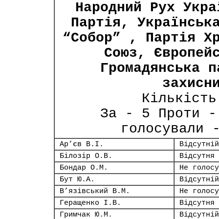
Народний Рух Укра
Партія, Українськ
“Собор” , Партія Х
Союз, Європей
Громадянська п
захисн
Кількість
За - 5 Проти -
голосували 
Ар’єв В.І.
Відсутній
Білозір О.В.
Відсутня
Бондар О.М.
Не голосу
Бут Ю.А.
Відсутній
В’язівський В.М.
Не голосу
Геращенко І.В.
Відсутня
Гримчак Ю.М.
Відсутній