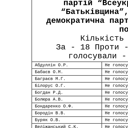
партій “Всеук
“Батьківщина”
демократична пар
п
Кількість
За - 18 Проти 
голосували -
Абдуллін О.Р.
Не голосу
Бабаєв О.М.
Не голосу
Баграєв М.Г.
Не голосу
Білорус О.Г.
Не голосу
Богдан Р.Д.
Не голосу
Болюра А.В.
Не голосу
Бондаренко О.Ф.
Не голосу
Бородін В.В.
Не голосу
Буряк О.В.
Не голосу
Веліжанський С.К.
Не голосу