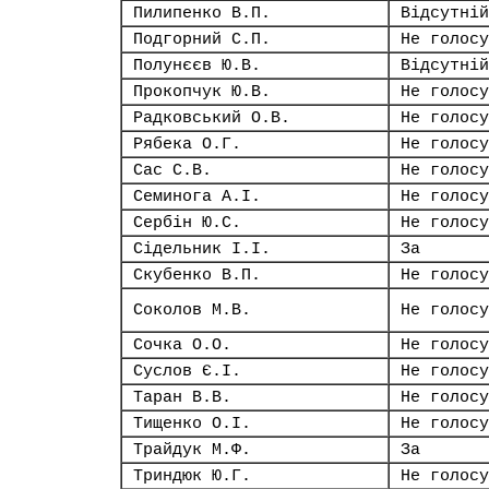
Пилипенко В.П.
Відсутній
Подгорний С.П.
Не голосу
Полунєєв Ю.В.
Відсутній
Прокопчук Ю.В.
Не голосу
Радковський О.В.
Не голосу
Рябека О.Г.
Не голосу
Сас С.В.
Не голосу
Семинога А.І.
Не голосу
Сербін Ю.С.
Не голосу
Сідельник І.І.
За
Скубенко В.П.
Не голосу
Соколов М.В.
Не голосу
Сочка О.О.
Не голосу
Суслов Є.І.
Не голосу
Таран В.В.
Не голосу
Тищенко О.І.
Не голосу
Трайдук М.Ф.
За
Триндюк Ю.Г.
Не голосу