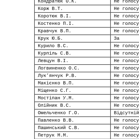
Кондратюк О.К.
Не голосу
Корж В.Т.
Не голосу
Коротюк В.І.
Не голосу
Костенко П.І.
Не голосу
Кравчук В.П.
Не голосу
Крук Ю.Б.
За
Курило В.С.
Не голосу
Курпіль С.В.
Не голосу
Левцун В.І.
Не голосу
Логвиненко О.С.
Не голосу
Лук’янчук Р.В.
Не голосу
Макієнко В.П.
Не голосу
Міщенко С.Г.
Не голосу
Мостіпан У.М.
Не голосу
Олійник В.С.
Не голосу
Омельченко Г.О.
Відсутній
Павленко В.В.
Не голосу
Пашинський С.В.
Не голосу
Петрук М.М.
Не голосу