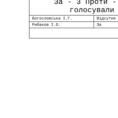
За - 3 Проти -
голосували
Богословська І.Г.
Відсутня
Рибаков І.О.
За