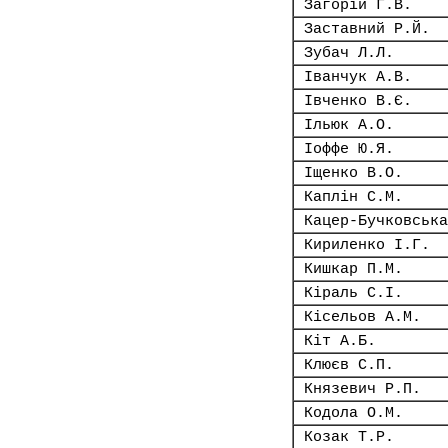
Загорій Г.В.
Заставний Р.Й.
Зубач Л.Л.
Іванчук А.В.
Івченко В.Є.
Ільюк А.О.
Іоффе Ю.Я.
Іщенко В.О.
Каплін С.М.
Кацер-Бучковська
Кириленко І.Г.
Кишкар П.М.
Кіраль С.І.
Кісельов А.М.
Кіт А.Б.
Клюєв С.П.
Князевич Р.П.
Кодола О.М.
Козак Т.Р.