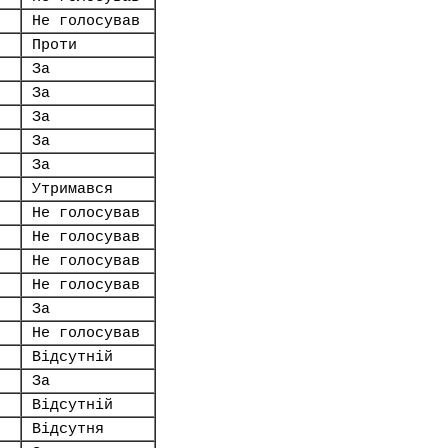
Не голосував
Проти
За
За
За
За
За
Утримався
Не голосував
Не голосував
Не голосував
Не голосував
За
Не голосував
Відсутній
За
Відсутній
Відсутня