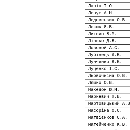
Лапін І.О.
Левус А.М.
Ледовських О.В.
Лесюк Я.В.
Литвин В.М.
Лінько Д.В.
Лозовой А.С.
Лубінець Д.В.
Лунченко В.В.
Луценко І.С.
Льовочкіна Ю.В.
Ляшко О.В.
Македон Ю.М.
Маркевич Я.В.
Мартовицький А.В
Масоріна О.С.
Матвієнков С.А.
Матейченко К.В.