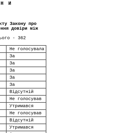
ЇНИ
кту Закону про
ення довіри між
ього - 362
Не голосувала
За
За
За
За
За
Відсутній
Не голосував
Утримався
Не голосував
Відсутній
Утримався