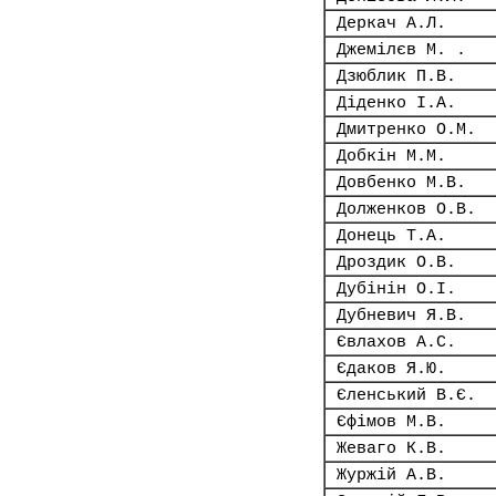
Деркач А.Л.
Джемілєв М. .
Дзюблик П.В.
Діденко І.А.
Дмитренко О.М.
Добкін М.М.
Довбенко М.В.
Долженков О.В.
Донець Т.А.
Дроздик О.В.
Дубінін О.І.
Дубневич Я.В.
Євлахов А.С.
Єдаков Я.Ю.
Єленський В.Є.
Єфімов М.В.
Жеваго К.В.
Журжій А.В.