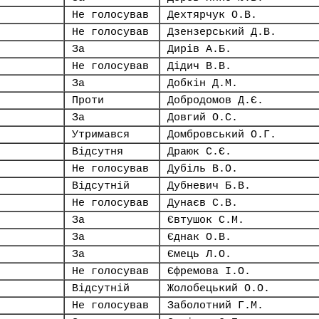
Не голосував
Дехтярчук О.В.
Не голосував
Дзензерський Д.В.
За
Дирів А.Б.
Не голосував
Дідич В.В.
За
Добкін Д.М.
Проти
Добродомов Д.Є.
За
Довгий О.С.
Утримався
Домбровський О.Г.
Відсутня
Драюк С.Є.
Не голосував
Дубіль В.О.
Відсутній
Дубневич Б.В.
Не голосував
Дунаєв С.В.
За
Євтушок С.М.
За
Єднак О.В.
За
Ємець Л.О.
Не голосував
Єфремова І.О.
Відсутній
Жолобецький О.О.
Не голосував
Заболотний Г.М.