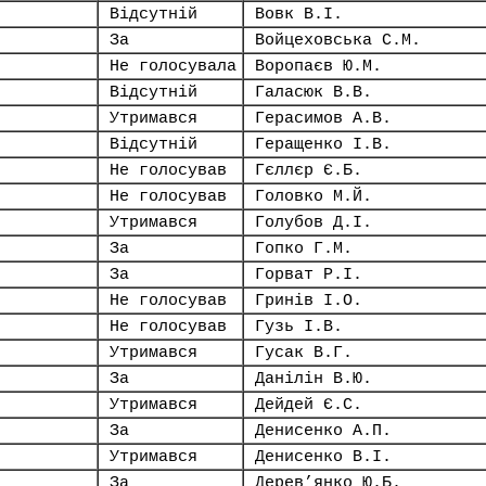
Відсутній
Вовк В.І.
За
Войцеховська С.М.
Не голосувала
Воропаєв Ю.М.
Відсутній
Галасюк В.В.
Утримався
Герасимов А.В.
Відсутній
Геращенко І.В.
Не голосував
Гєллєр Є.Б.
Не голосував
Головко М.Й.
Утримався
Голубов Д.І.
За
Гопко Г.М.
За
Горват Р.І.
Не голосував
Гринів І.О.
Не голосував
Гузь І.В.
Утримався
Гусак В.Г.
За
Данілін В.Ю.
Утримався
Дейдей Є.С.
За
Денисенко А.П.
Утримався
Денисенко В.І.
За
Дерев’янко Ю.Б.