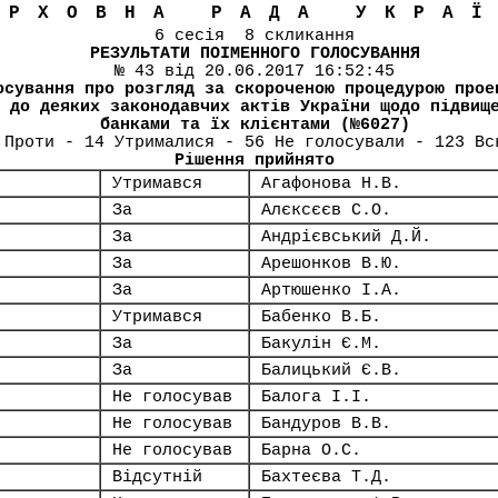
ЕРХОВНА РАДА УКРА
6 сесія 8 скликання
РЕЗУЛЬТАТИ ПОІМЕННОГО ГОЛОСУВАННЯ
№ 43 від 20.06.2017 16:52:45
осування про розгляд за скороченою процедурою прое
 до деяких законодавчих актів України щодо підвищ
банками та їх клієнтами (№6027)
 Проти - 14 Утрималися - 56 Не голосували - 123 Вс
Рішення прийнято
Утримався
Агафонова Н.В.
За
Алєксєєв С.О.
За
Андрієвський Д.Й.
За
Арешонков В.Ю.
За
Артюшенко І.А.
Утримався
Бабенко В.Б.
За
Бакулін Є.М.
За
Балицький Є.В.
Не голосував
Балога І.І.
Не голосував
Бандуров В.В.
Не голосував
Барна О.С.
Відсутній
Бахтеєва Т.Д.