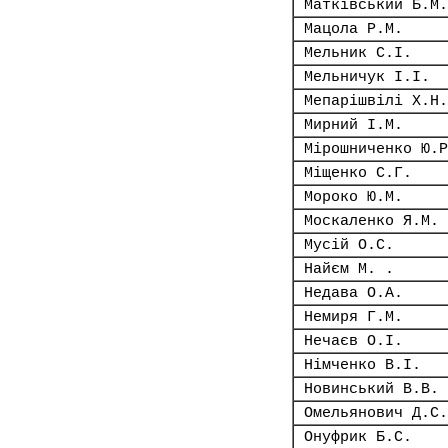
Матківський Б.М.
Мацола Р.М.
Мельник С.І.
Мельничук І.І.
Мепарішвілі Х.Н.
Мирний І.М.
Мірошниченко Ю.Р
Міщенко С.Г.
Мороко Ю.М.
Москаленко Я.М.
Мусій О.С.
Найєм М. .
Недава О.А.
Немиря Г.М.
Нечаєв О.І.
Німченко В.І.
Новинський В.В.
Омельянович Д.С.
Онуфрик Б.С.