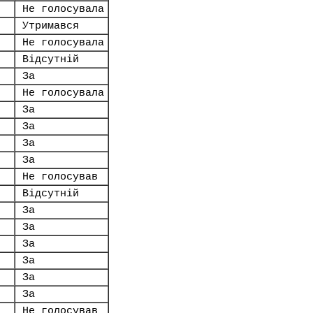
Не голосувала
Утримався
Не голосувала
Відсутній
За
Не голосувала
За
За
За
За
Не голосував
Відсутній
За
За
За
За
За
За
Не голосував