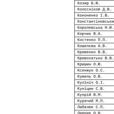
Козир Б.Ю.
Колєсніков Д.В.
Кононенко І.В.
Константіновськи
Королевська Н.Ю.
Корчик В.А.
Костенко П.П.
Кошелєва А.В.
Кривенко В.В.
Кривохатько В.В.
Кришин О.Ю.
Ксенжук О.С.
Кужель О.В.
Кулініч О.І.
Куніцин С.В.
Купрій В.М.
Курячий М.П.
Лабазюк С.П.
Лаврик О.В.