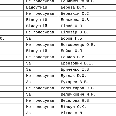
Не голосував
Бендюженко Ф.В.
Відсутній
Береза Ю.М.
Не голосував
Березкін С.С.
Відсутній
Бєлькова О.В.
Відсутній
Білий О.П.
Не голосував
Білозір О.В.
О.
За
Бобов Г.Б.
Не голосував
Богомолець О.В.
Відсутній
Бойко О.П.
Не голосував
Бондар В.В.
За
Брензович В.І.
За
Бриченко І.В.
Не голосував
Буглак Ю.О.
За
Бухарєв В.В.
.
Не голосував
Валентиров С.В.
За
Величкович М.Р.
Не голосував
Веселова Н.В.
Не голосував
Вілкул О.Ю.
За
Вітко А.Л.