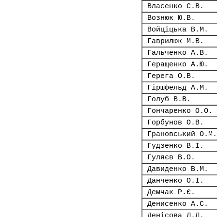
Власенко С.В.
Вознюк Ю.В.
Войціцька В.М.
Гаврилюк М.В.
Гальченко А.В.
Геращенко А.Ю.
Герега О.В.
Гіршфельд А.М.
Голуб В.В.
Гончаренко О.О.
Горбунов О.В.
Грановський О.М.
Гудзенко В.І.
Гуляєв В.О.
Давиденко В.М.
Данченко О.І.
Демчак Р.Є.
Денисенко А.С.
Денісова Л.Л.