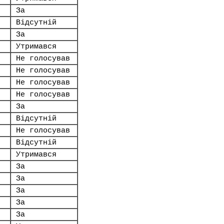
За
Відсутній
За
Утримався
Не голосував
Не голосував
Не голосував
Не голосував
За
Відсутній
Не голосував
Відсутній
Утримався
За
За
За
За
За