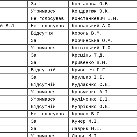
За
Колганова О.В.
Утримався
Кондратюк О.К.
Не голосував
Констанкевич І.М.
й В.Л.
Не голосував
Корнацький А.О.
Відсутня
Король В.М.
За
Корчинська О.А.
Утримався
Котвіцький І.О.
За
Кремінь Т.Д.
За
Кривенко В.М.
Відсутній
Кривошея Г.Г.
За
Крулько І.І.
Відсутній
Кудлаєнко С.В.
Утримався
Кузьменко А.І.
Утримався
Куліченко І.І.
Відсутній
Купрієнко О.В.
Не голосував
Курило В.С.
За
Кучер М.І.
За
Лаврик М.І.
Утримався
Ланьо М.І.