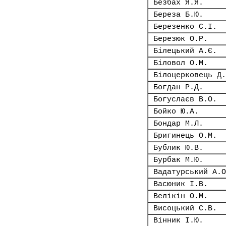
Безбах Я.Я.
Береза Б.Ю.
Березенко С.І.
Березюк О.Р.
Білецький А.Є.
Біловол О.М.
Білоцерковець Д.
Богдан Р.Д.
Богуслаєв В.О.
Бойко Ю.А.
Бондар М.Л.
Бригинець О.М.
Бублик Ю.В.
Бурбак М.Ю.
Вадатурський А.О
Васюник І.В.
Велікін О.М.
Висоцький С.В.
Вінник І.Ю.