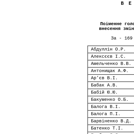
В
Поіменне гол
внесення змін
За - 169
Абдуллін О.Р.
Алексєєв І.С.
Амельченко В.В.
Антонищак А.Ф.
Ар’єв В.І.
Бабак А.В.
Бабій Ю.Ю.
Бакуменко О.Б.
Балога В.І.
Балога П.І.
Барвіненко В.Д.
Батенко Т.І.