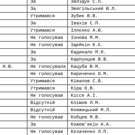
За
Заліщук С.П.
За
Звягільський Ю.Л.
Утримався
Зубик В.В.
За
Івахів С.П.
Утримався
Іллєнко А.Ю.
Не голосував
Іонова М.М.
Не голосував
Іщейкін К.Є.
За
Кадикало М.О.
За
Карпунцов В.В.
 Н.В.
Не голосувала
Кацуба В.М.
Не голосував
Кириченко О.М.
Утримався
Ківалов С.В.
Утримався
Кірш О.В.
Не голосував
Кіссе А.І.
Відсутній
Клімов Л.М.
Відсутній
Княжицький М.Л.
Не голосував
Кобцев М.В.
За
Кожем’якін А.А.
Не голосував
Козаченко Л.П.