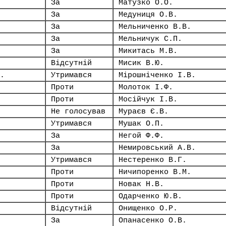
За
Матузко О.О.
За
Медуниця О.В.
За
Мельниченко В.В.
За
Мельничук С.П.
За
Микитась М.В.
Відсутній
Мисик В.Ю.
.
Утримався
Мірошніченко І.В.
Проти
Молоток І.Ф.
Проти
Мосійчук І.В.
Не голосував
Мураєв Є.В.
Утримався
Мушак О.П.
За
Негой Ф.Ф.
За
Немировський А.В.
Утримався
Нестеренко В.Г.
Проти
Ничипоренко В.М.
Проти
Новак Н.В.
Проти
Одарченко Ю.В.
Відсутній
Онищенко О.Р.
За
Опанасенко О.В.