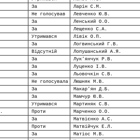
За
Ларін С.М.
Не голосував
Левченко Ю.В.
За
Ленський О.О.
За
Лещенко С.А.
Утримався
Лівік О.П.
За
Логвинський Г.В.
Відсутній
Лопушанський А.Я.
За
Лук’янчук Р.В.
За
Луценко І.В.
За
Льовочкін С.В.
Не голосувала
Люшняк М.В.
За
Макар’ян Д.Б.
За
Мамчур Ю.В.
Утримався
Мартиняк С.В.
.
Проти
Марченко О.О.
За
Матвієнко А.С.
Проти
Матвійчук Е.Л.
За
Матіос М.В.