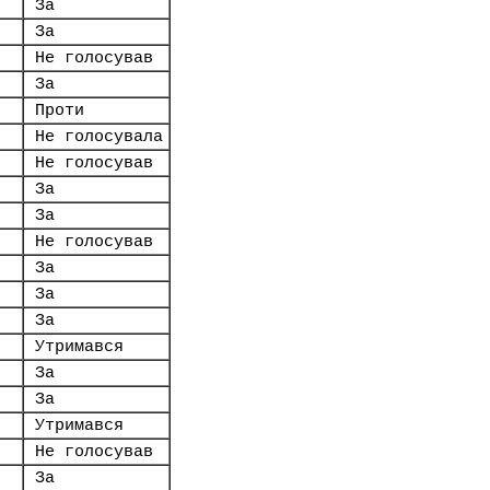
За
За
Не голосував
За
Проти
Не голосувала
Не голосував
За
За
Не голосував
За
За
За
Утримався
За
За
Утримався
Не голосував
За