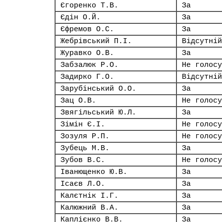
Єгоренко Т.В.
За
Єдін О.Й.
За
Єфремов О.С.
За
Жебрівський П.І.
Відсутній
Журавко О.В.
За
Забзалюк Р.О.
Не голосу
Задирко Г.О.
Відсутній
Зарубінський О.О.
За
Зац О.В.
Не голосу
Звягільський Ю.Л.
За
Зімін Є.І.
Не голосу
Зозуля Р.П.
Не голосу
Зубець М.В.
За
Зубов В.С.
Не голосу
Іванющенко Ю.В.
За
Ісаєв Л.О.
За
Калєтнік І.Г.
За
Калюжний В.А.
За
Каплієнко В.В.
За