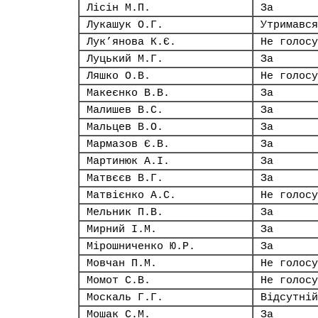
Лісін М.П.
За
Лукашук О.Г.
Утримався
Лук’янова К.Є.
Не голосу
Луцький М.Г.
За
Ляшко О.В.
Не голосу
Макеєнко В.В.
За
Малишев В.С.
За
Мальцев В.О.
За
Мармазов Є.В.
За
Мартинюк А.І.
За
Матвєєв В.Г.
За
Матвієнко А.С.
Не голосу
Мельник П.В.
За
Мирний І.М.
За
Мірошниченко Ю.Р.
За
Мовчан П.М.
Не голосу
Момот С.В.
Не голосу
Москаль Г.Г.
Відсутній
Мошак С.М.
За