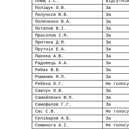
Плющ І.С.
Відсутній
Поліщук О.В.
За
Полунєєв Ю.В.
За
Поляченко В.А.
За
Потапов В.І.
За
Прасолов І.М.
За
Притика Д.М.
За
Прутнік Е.А.
За
Пшонка А.В.
За
Радовець А.А.
За
Рибак В.В.
За
Романюк М.П.
За
Рябека О.Г.
Не голосу
Савчук О.В.
За
Самойленко Ю.П.
За
Самофалов Г.Г.
За
Сас С.В.
Не голосу
Селіваров А.Б.
За
Семинога А.І.
Не голосу