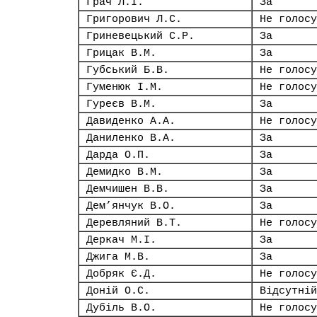
Грач Л.І.
За
Григорович Л.С.
Не голосу
Гриневецький С.Р.
За
Грицак В.М.
За
Губський Б.В.
Не голосу
Гуменюк І.М.
Не голосу
Гуреєв В.М.
За
Давиденко А.А.
Не голосу
Даниленко В.А.
За
Дарда О.П.
За
Демидко В.М.
За
Демчишен В.В.
За
Дем’янчук В.О.
За
Деревляний В.Т.
Не голосу
Деркач М.І.
За
Джига М.В.
За
Добряк Є.Д.
Не голосу
Доній О.С.
Відсутній
Дубіль В.О.
Не голосу