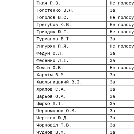
Ткач Р.В.
Не голосу
Толстенко В.Л.
За
Тополов В.С.
Не голосу
Трегубов Ю.В.
Не голосу
Триндюк Ю.Г.
Не голосу
Турманов В.І.
За
Унгурян П.Я.
Не голосу
Федун О.Л.
За
Фесенко Л.І.
За
Фомін О.В.
Не голосу
Харлім В.М.
За
Хмельницький В.І.
За
Храпов С.А.
За
Царьов О.А.
За
Цюрко П.І.
За
Черноморов О.М.
За
Чертков Ю.Д.
За
Чорновіл Т.В.
За
Чуднов В.М.
За