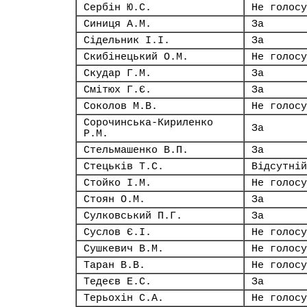
Сербін Ю.С.
Не голосу
Синиця А.М.
За
Сідельник І.І.
За
Скибінецький О.М.
Не голосу
Скудар Г.М.
За
Смітюх Г.Є.
За
Соколов М.В.
Не голосу
Сорочинська-Кириленко
За
Р.М.
Стельмашенко В.П.
За
Стецьків Т.С.
Відсутній
Стойко І.М.
Не голосу
Стоян О.М.
За
Сулковський П.Г.
За
Суслов Є.І.
Не голосу
Сушкевич В.М.
Не голосу
Таран В.В.
Не голосу
Тедеєв Е.С.
За
Терьохін С.А.
Не голосу