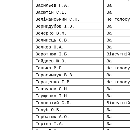
Васильєв Г.А.
За
Васютін С.І.
За
Веліжанський С.К.
Не голосу
Вернидубов І.В.
За
Вечерко В.М.
За
Волинець Є.В.
За
Волков О.А.
За
Воротнюк І.Б.
Відсутній
Гайдаєв Ю.О.
За
Гацько В.П.
Не голосу
Герасимчук В.В.
За
Геращенко І.В.
Не голосу
Глазунов С.М.
За
Глущенко І.М.
За
Головатий С.П.
Відсутній
Голуб О.В.
За
Горбатюк А.О.
За
Горіна І.А.
За