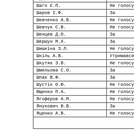
Шаго Є.П.
Не голосу
Шаров І.Ф.
За
Шевченко А.В.
Не голосу
Шевчук С.В.
Не голосу
Шенцев Д.О.
За
Шершун М.Х.
За
Шишкіна З.Л.
Не голосу
Шкіль А.В.
Утримався
Шкутяк З.В.
Не голосу
Шмельова С.О.
За
Шпак В.Ф.
За
Шустік О.Ю.
Не голосу
Ющенко П.А.
Не голосу
Ягоферов А.М.
Не голосу
Янукович В.В.
За
Яценко А.В.
Не голосу