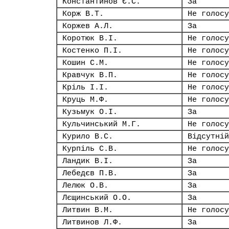
Константинов Є.С.
За
Корж В.Т.
Не голосу
Коржев А.Л.
За
Коротюк В.І.
Не голосу
Костенко П.І.
Не голосу
Кошин С.М.
Не голосу
Кравчук В.П.
Не голосу
Кріль І.І.
Не голосу
Круць М.Ф.
Не голосу
Кузьмук О.І.
За
Кульчинський М.Г.
Не голосу
Курило В.С.
Відсутній
Курпіль С.В.
Не голосу
Ландик В.І.
За
Лебедєв П.В.
За
Лелюк О.В.
За
Лєщинський О.О.
За
Литвин В.М.
Не голосу
Литвинов Л.Ф.
За