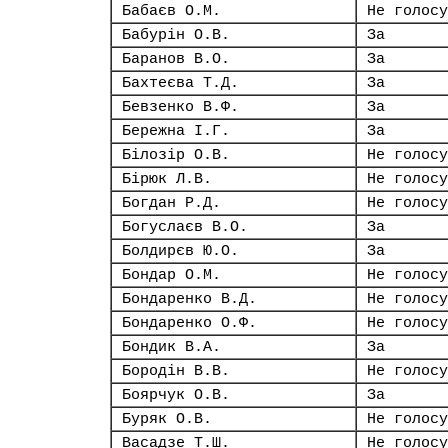
Бабаєв О.М.
Не голосу
Бабурін О.В.
За
Баранов В.О.
За
Бахтеєва Т.Д.
За
Бевзенко В.Ф.
За
Бережна І.Г.
За
Білозір О.В.
Не голосу
Бірюк Л.В.
Не голосу
Богдан Р.Д.
Не голосу
Богуслаєв В.О.
За
Болдирєв Ю.О.
За
Бондар О.М.
Не голосу
Бондаренко В.Д.
Не голосу
Бондаренко О.Ф.
Не голосу
Бондик В.А.
За
Бородін В.В.
Не голосу
Боярчук О.В.
За
Буряк О.В.
Не голосу
Васадзе Т.Ш.
Не голосу