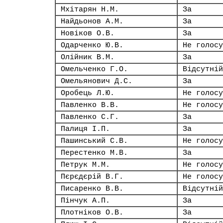
Мхітарян Н.М.
За
Найдьонов А.М.
За
Новіков О.В.
За
Одарченко Ю.В.
Не голосу
Олійник В.М.
За
Омельченко Г.О.
Відсутній
Омельянович Д.С.
За
Оробець Л.Ю.
Не голосу
Павленко В.В.
Не голосу
Павленко С.Г.
За
Палиця І.П.
За
Пашинський С.В.
Не голосу
Перестенко М.В.
За
Петрук М.М.
Не голосу
Пєрєдєрій В.Г.
Не голосу
Писаренко В.В.
Відсутній
Пінчук А.П.
За
Плотніков О.В.
За