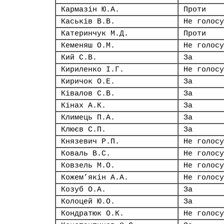
Кармазін Ю.А.
Проти
Каськів В.В.
Не голосу
Катеринчук М.Д.
Проти
Кеменяш О.М.
Не голосу
Кий С.В.
За
Кириленко І.Г.
Не голосу
Киричок О.Е.
За
Ківалов С.В.
За
Кінах А.К.
За
Климець П.А.
За
Клюєв С.П.
За
Князевич Р.П.
Не голосу
Коваль В.С.
Не голосу
Ковзель М.О.
Не голосу
Кожем’якін А.А.
Не голосу
Козуб О.А.
За
Колоцей Ю.О.
За
Кондратюк О.К.
Не голосу