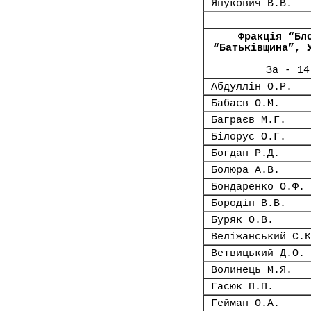
Янукович В.В.
Фракція “Бл
“Батьківщина”, 
За - 14
Абдуллін О.Р.
Бабаєв О.М.
Баграєв М.Г.
Білорус О.Г.
Богдан Р.Д.
Болюра А.В.
Бондаренко О.Ф.
Бородін В.В.
Буряк О.В.
Веліжанський С.К
Ветвицький Д.О.
Волинець М.Я.
Гасюк П.П.
Гейман О.А.