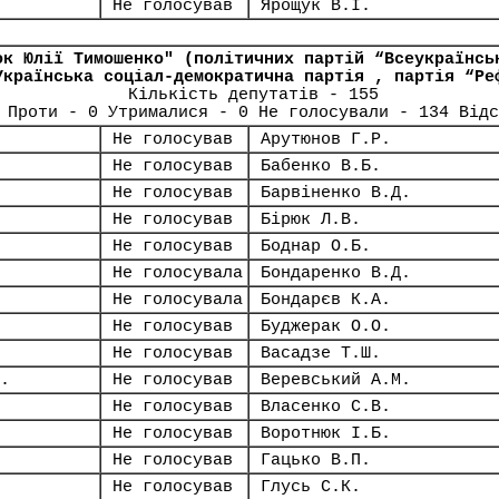
Не голосував
Ярощук В.І.
ок Юлії Тимошенко" (політичних партій “Всеукраїнсь
Українська соціал-демократична партія , партія “Ре
Кількість депутатів - 155
 Проти - 0 Утрималися - 0 Не голосували - 134 Відс
Не голосував
Арутюнов Г.Р.
Не голосував
Бабенко В.Б.
Не голосував
Барвіненко В.Д.
Не голосував
Бірюк Л.В.
Не голосував
Боднар О.Б.
Не голосувала
Бондаренко В.Д.
Не голосувала
Бондарєв К.А.
Не голосував
Буджерак О.О.
Не голосував
Васадзе Т.Ш.
.
Не голосував
Веревський А.М.
Не голосував
Власенко С.В.
Не голосував
Воротнюк І.Б.
Не голосував
Гацько В.П.
Не голосував
Глусь С.К.