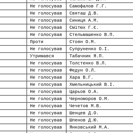
Не голосував
Самофалов Г.Г.
Не голосував
Святаш Д.В.
Не голосував
Синиця А.М.
Не голосував
Смітюх Г.Є.
Не голосував
Стельмашенко В.П.
Проти
Стоян О.М.
Не голосував
Супруненко О.І.
Утримався
Табачник Я.П.
Не голосував
Толстенко В.Л.
Не голосував
Федун О.Л.
Не голосував
Хара В.Г.
Не голосував
Хмельницький В.І.
Не голосував
Царьов О.А.
Не голосував
Черноморов О.М.
Не голосував
Чечетов М.В.
Не голосував
Шенцев Д.О.
Не голосував
Шпенов Д.Ю.
Не голосував
Янковський М.А.