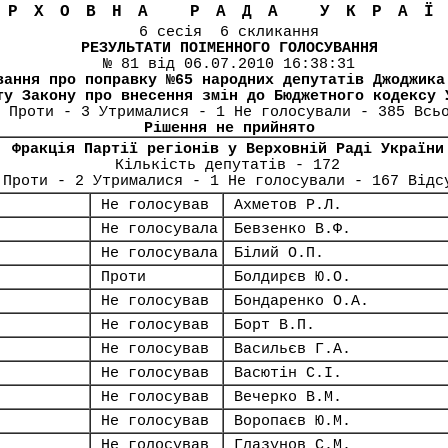
ЕРХОВНА РАДА УКРА
6 сесія 6 скликання
РЕЗУЛЬТАТИ ПОІМЕННОГО ГОЛОСУВАННЯ
№ 81 від 06.07.2010 16:38:31
вання про поправку №65 народних депутатів Джоджика
ту Закону про внесення змін до Бюджетного кодексу 
 Проти - 3 Утрималися - 1 Не голосували - 385 Всь
Рішення не прийнято
Фракція Партії регіонів у Верховній Раді України
Кількість депутатів - 172
 Проти - 2 Утрималися - 1 Не голосували - 167 Відс
Не голосував
Ахметов Р.Л.
Не голосувала
Бевзенко В.Ф.
Не голосувала
Білий О.П.
Проти
Болдирєв Ю.О.
Не голосував
Бондаренко О.А.
Не голосував
Борт В.П.
Не голосував
Васильєв Г.А.
Не голосував
Васютін С.І.
Не голосував
Вечерко В.М.
Не голосував
Воропаєв Ю.М.
Не голосував
Глазунов С.М.