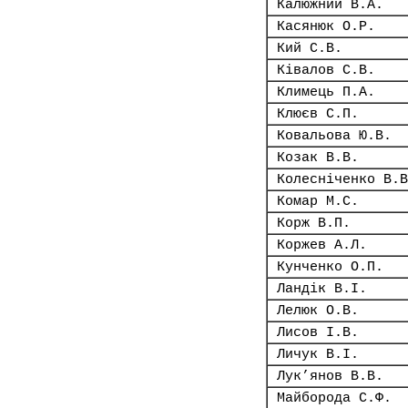
Калюжний В.А.
Касянюк О.Р.
Кий С.В.
Ківалов С.В.
Климець П.А.
Клюєв С.П.
Ковальова Ю.В.
Козак В.В.
Колесніченко В.В
Комар М.С.
Корж В.П.
Коржев А.Л.
Кунченко О.П.
Ландік В.І.
Лелюк О.В.
Лисов І.В.
Личук В.І.
Лук’янов В.В.
Майборода С.Ф.