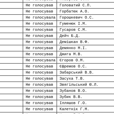
Не голосував
Головатий С.П.
Не голосував
Горбатюк А.О.
Не голосувала
Горошкевич О.С.
Не голосував
Гуменюк І.М.
Не голосував
Гусаров С.М.
Не голосував
Дейч Б.Д.
Не голосував
Демішкан В.Ф.
Не голосував
Демянко М.І.
Не голосував
Джига М.В.
Не голосувала
Єгоров О.М.
Не голосував
Єфремов О.С.
Не голосував
Забарський В.В.
Не голосував
Засуха Т.В.
Не голосував
Звягільський Ю.Л.
Не голосував
Зубанов В.О.
Не голосував
Зубик В.В.
Не голосував
Ілляшов Г.О.
Не голосував
Калетнік Г.М.