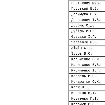
Гнаткевич Ю.В.
Губський Б.В.
Давимука С.А.
Денькович І.В.
Добряк Є.Д.
Дубіль В.О.
Єресько І.Г.
Забзалюк Р.О.
Зімін Є.І.
Зубов В.С.
Кальченко В.М.
Каплієнко В.В.
Кириленко І.Г.
Ковзель М.О.
Кондратюк О.К.
Корж В.Т.
Коротюк В.І.
Костенко П.І.
Кравчук В.П.