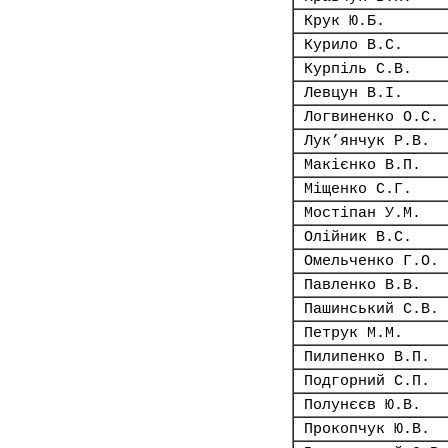
Крук Ю.Б.
Курило В.С.
Курпіль С.В.
Левцун В.І.
Логвиненко О.С.
Лук’янчук Р.В.
Макієнко В.П.
Міщенко С.Г.
Мостіпан У.М.
Олійник В.С.
Омельченко Г.О.
Павленко В.В.
Пашинський С.В.
Петрук М.М.
Пилипенко В.П.
Подгорний С.П.
Полунєєв Ю.В.
Прокопчук Ю.В.