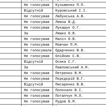
Не голосував
Кузьменко П.П.
Відсутній
Куровський І.І.
Не голосував
Лабунська А.В.
Не голосував
Лемза В.Д.
Не голосував
Лукашук О.Г.
За
Ляшко О.В.
Не голосував
Маліч О.В.
Не голосував
Мовчан П.М.
Не голосувала
Одарченко Ю.В.
Не голосував
Олійник С.В.
Відсутній
Осика С.Г.
За
Павловський А.М.
Не голосував
Петренко В.М.
Не голосував
Пєрєдєрій В.Г.
Відсутній
Писаренко В.В.
Не голосував
Полохало В.І.
Не голосував
Потапчук М.Л.
Не голосував
Пудов Б.М.