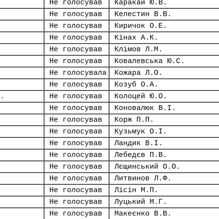
Не голосував
Каракай Ю.В.
Не голосував
Келестин В.В.
Не голосував
Киричок О.Е.
Не голосував
Кінах А.К.
Не голосував
Клімов Л.М.
Не голосував
Ковалевська Ю.С.
Не голосувала
Кожара Л.О.
Не голосував
Козуб О.А.
.
Не голосував
Колоцей Ю.О.
Не голосував
Коновалюк В.І.
Не голосував
Корж П.П.
Не голосував
Кузьмук О.І.
Не голосував
Ландик В.І.
Не голосував
Лебедєв П.В.
Не голосував
Лєщинський О.О.
Не голосував
Литвинов Л.Ф.
Не голосував
Лісін М.П.
Не голосував
Луцький М.Г.
Не голосував
Макеєнко В.В.