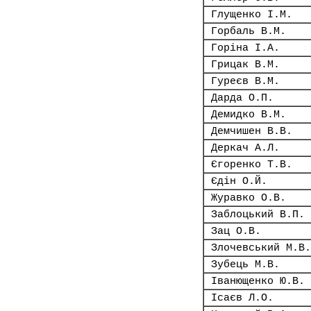
Глущенко І.М.
Горбаль В.М.
Горіна І.А.
Грицак В.М.
Гуреєв В.М.
Дарда О.П.
Демидко В.М.
Демчишен В.В.
Деркач А.Л.
Єгоренко Т.В.
Єдін О.Й.
Журавко О.В.
Заблоцький В.П.
Зац О.В.
Злочевський М.В.
Зубець М.В.
Іванющенко Ю.В.
Ісаєв Л.О.