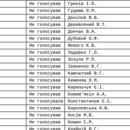
Не голосував
Гринів І.О.
Не голосував
Гудима О.М.
Не голосував
Данілов В.Б.
Не голосував
Деревляний В.Т.
Не голосував
Дончак В.А.
Не голосував
Дубовой О.Ф.
Не голосував
Жеваго К.В.
Не голосував
Задирко Г.О.
Не голосував
Зозуля Р.П.
Не голосував
Іваненко В.Г.
Не голосував
Камчатний В.Г.
Не голосував
Кеменяш О.М.
Не голосував
Кирильчук Є.І.
Не голосував
Кожем’якін А.А.
Не голосувала
Константинов Є.С.
Не голосував
Королевська Н.Ю.
Не голосував
Косів М.В.
Не голосував
Кошин С.М.
Не голосував
Крайній В.Г.