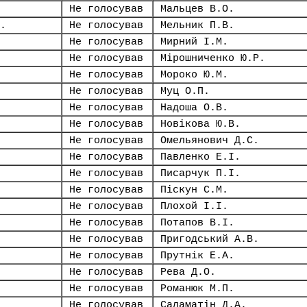
Не голосував
Мальцев В.О.
.
Не голосував
Мельник П.В.
Не голосував
Мирний І.М.
Не голосував
Мірошниченко Ю.Р.
Не голосував
Мороко Ю.М.
Не голосував
Муц О.П.
Не голосував
Надоша О.В.
Не голосував
Новікова Ю.В.
Не голосував
Омельянович Д.С.
Не голосував
Павленко Е.І.
Не голосував
Писарчук П.І.
Не голосував
Піскун С.М.
Не голосував
Плохой І.І.
Не голосував
Потапов В.І.
Не голосував
Пригодський А.В.
Не голосував
Прутнік Е.А.
Не голосував
Рева Д.О.
Не голосував
Романюк М.П.
Не голосував
Саламатін Д.А.