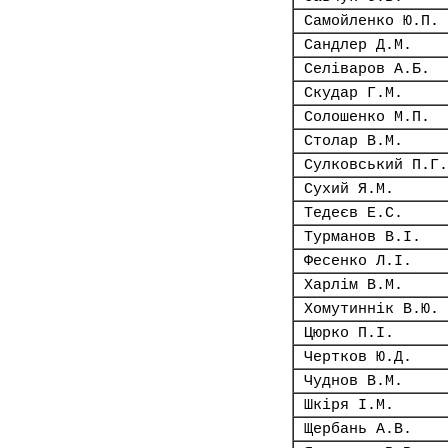
Самойленко Ю.П.
Сандлер Д.М.
Селіваров А.Б.
Скудар Г.М.
Солошенко М.П.
Столар В.М.
Сулковський П.Г.
Сухий Я.М.
Тедеєв Е.С.
Турманов В.І.
Фесенко Л.І.
Харлім В.М.
Хомутиннік В.Ю.
Цюрко П.І.
Чертков Ю.Д.
Чуднов В.М.
Шкіря І.М.
Щербань А.В.