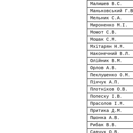
Малишев В.С.
Маньковський Г.В
Мельник С.А.
Мироненко М.І.
Момот С.В.
Мошак С.М.
Мхітарян Н.М.
Наконечний В.Л.
Олійник В.М.
Орлов А.В.
Пеклушенко О.М.
Пінчук А.П.
Плотніков О.В.
Попеску І.В.
Прасолов І.М.
Притика Д.М.
Пшонка А.В.
Рибак В.В.
Савчук О.В.