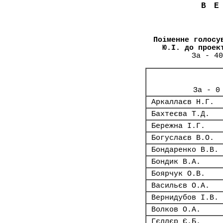
В
Поіменне голосу
Ю.І. до проек
За - 40
За - 0
Аркаллаєв Н.Г.
Бахтеєва Т.Д.
Бережна І.Г.
Богуслаєв В.О.
Бондаренко В.В.
Бондик В.А.
Боярчук О.В.
Васильєв О.А.
Вернидубов І.В.
Волков О.А.
Гєллєр Є.Б.