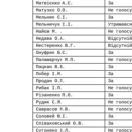
Матвієнко А.С.
За
Матузко О.О.
Не голосу
Мельник С.І.
За
Мельничук І.І.
Утримався
Найєм М. .
Не голосу
Недава О.А.
Відсутній
Нестеренко В.Г.
Відсутній
Онуфрик Б.С.
За
Паламарчук М.П.
Не голосу
Пацкан В.В.
За
Побер І.М.
За
Продан О.П.
За
Рибак І.П.
Не голосу
Різаненко П.О.
За
Рудик С.Я.
Не голосу
Саврасов М.В.
Не голосу
Соловей Ю.І.
За
Співаковський О.В.
За
Сугоняко О.Л.
Не голосу