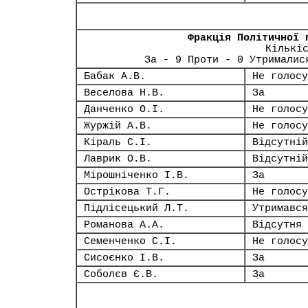
Фракція Політичної 
Кількі
За - 9 Проти - 0 Утрималис
Бабак А.В.
Не голосу
Веселова Н.В.
За
Данченко О.І.
Не голосу
Журжій А.В.
Не голосу
Кіраль С.І.
Відсутній
Лаврик О.В.
Відсутній
Мірошніченко І.В.
За
Острікова Т.Г.
Не голосу
Підлісецький Л.Т.
Утримався
Романова А.А.
Відсутня
Семенченко С.І.
Не голосу
Сисоєнко І.В.
За
Соболєв Є.В.
За