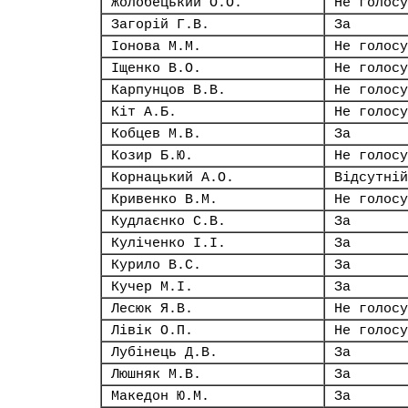
Жолобецький О.О.
Не голосу
Загорій Г.В.
За
Іонова М.М.
Не голосу
Іщенко В.О.
Не голосу
Карпунцов В.В.
Не голосу
Кіт А.Б.
Не голосу
Кобцев М.В.
За
Козир Б.Ю.
Не голосу
Корнацький А.О.
Відсутній
Кривенко В.М.
Не голосу
Кудлаєнко С.В.
За
Куліченко І.І.
За
Курило В.С.
За
Кучер М.І.
За
Лесюк Я.В.
Не голосу
Лівік О.П.
Не голосу
Лубінець Д.В.
За
Люшняк М.В.
За
Македон Ю.М.
За