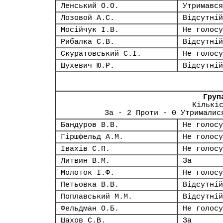
Ленський О.О.
Утримався
Лозовой А.С.
Відсутній
Мосійчук І.В.
Не голосу
Рибалка С.В.
Відсутній
Скуратовський С.І.
Не голосу
Шухевич Ю.Р.
Відсутній
Груп
Кількі
За - 2 Проти - 0 Утрималис
Бандуров В.В.
Не голосу
Гіршфельд А.М.
Не голосу
Івахів С.П.
Не голосу
Литвин В.М.
За
Молоток І.Ф.
Не голосу
Петьовка В.В.
Відсутній
Поплавський М.М.
Відсутній
Фельдман О.Б.
Не голосу
Шахов С.В.
За