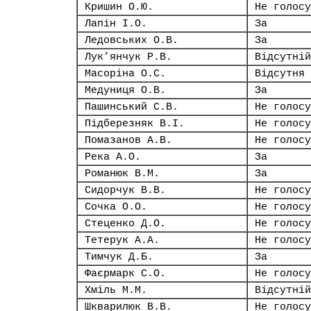
Кришин О.Ю.
Не голосу
Лапін І.О.
За
Ледовських О.В.
За
Лук’янчук Р.В.
Відсутній
Масоріна О.С.
Відсутня
Медуниця О.В.
За
Пашинський С.В.
Не голосу
Підберезняк В.І.
Не голосу
Помазанов А.В.
Не голосу
Река А.О.
За
Романюк В.М.
За
Сидорчук В.В.
Не голосу
Сочка О.О.
Не голосу
Стеценко Д.О.
Не голосу
Тетерук А.А.
Не голосу
Тимчук Д.Б.
За
Фаєрмарк С.О.
Не голосу
Хміль М.М.
Відсутній
Шкварилюк В.В.
Не голосу