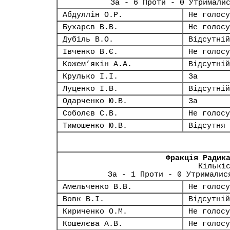
За - 6 Проти - 0 Утримали
Абдуллін О.Р.
Не голосу
Бухарєв В.В.
Не голосу
Дубіль В.О.
Відсутній
Івченко В.Є.
Не голосу
Кожем’якін А.А.
Відсутній
Крулько І.І.
За
Луценко І.В.
Відсутній
Одарченко Ю.В.
За
Соболєв С.В.
Не голосу
Тимошенко Ю.В.
Відсутня
Фракція Радик
Кількі
За - 1 Проти - 0 Утрималис
Амельченко В.В.
Не голосу
Вовк В.І.
Відсутній
Кириченко О.М.
Не голосу
Кошелєва А.В.
Не голосу