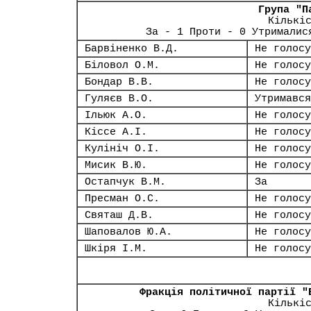
Група "П
Кількі
За - 1 Проти - 0 Утрималис
Барвіненко В.Д.
Не голосу
Біловол О.М.
Не голосу
Бондар В.В.
Не голосу
Гуляєв В.О.
Утримався
Ільюк А.О.
Не голосу
Кіссе А.І.
Не голосу
Кулініч О.І.
Не голосу
Мисик В.Ю.
Не голосу
Остапчук В.М.
За
Пресман О.С.
Не голосу
Святаш Д.В.
Не голосу
Шаповалов Ю.А.
Не голосу
Шкіря І.М.
Не голосу
Фракція політичної партії "
Кількі