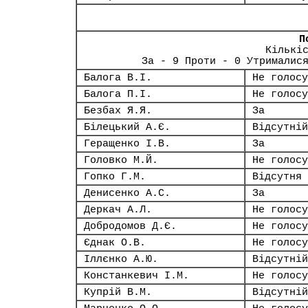
П
Кількі
За - 9 Проти - 0 Утрималис
Балога В.І.
Не голосу
Балога П.І.
Не голосу
Безбах Я.Я.
За
Білецький А.Є.
Відсутній
Геращенко І.В.
За
Головко М.Й.
Не голосу
Гопко Г.М.
Відсутня
Денисенко А.С.
За
Деркач А.Л.
Не голосу
Добродомов Д.Є.
Не голосу
Єднак О.В.
Не голосу
Іллєнко А.Ю.
Відсутній
Констанкевич І.М.
Не голосу
Купрій В.М.
Відсутній