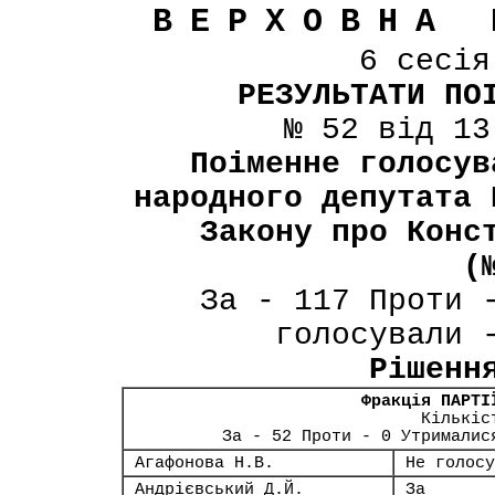
ВЕРХОВНА 
6 сесі
РЕЗУЛЬТАТИ ПО
№ 52 від 13
Поіменне голосув
народного депутата 
Закону про Конс
(
За - 117 Проти 
голосували 
Рішенн
Фракція ПАРТІ
Кількіс
За - 52 Проти - 0 Утрималис
Агафонова Н.В.
Не голосу
Андрієвський Д.Й.
За