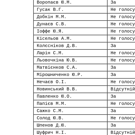
Воропаєв Ю.М.
За
Гусак В.Г.
Не голосу
Добкін М.М.
Не голосу
Дунаєв С.В.
Не голосу
Іоффе Ю.Я.
Не голосу
Кісельов А.М.
Не голосу
Колєсніков Д.В.
За
Ларін С.М.
Не голосу
Льовочкіна Ю.В.
Не голосу
Матвієнков С.А.
За
Мірошниченко Ю.Р.
За
Нечаєв О.І.
Не голосу
Новинський В.В.
Відсутній
Павленко Ю.О.
За
Папієв М.М.
Не голосу
Сажко С.М.
За
Солод Ю.В.
Не голосу
Шпенов Д.Ю.
За
Шуфрич Н.І.
Відсутній