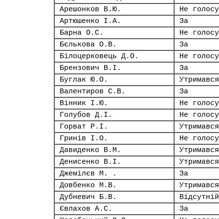
Арешонков В.Ю.
Не голосу
Артюшенко І.А.
За
Барна О.С.
Не голосу
Бєлькова О.В.
За
Білоцерковець Д.О.
Не голосу
Брензович В.І.
За
Буглак Ю.О.
Утримався
Валентиров С.В.
За
Вінник І.Ю.
Не голосу
Голубов Д.І.
Не голосу
Горват Р.І.
Утримався
Гринів І.О.
Не голосу
Давиденко В.М.
Утримався
Денисенко В.І.
Утримався
Джемілєв М. .
За
Довбенко М.В.
Утримався
Дубневич Б.В.
Відсутній
Євлахов А.С.
За