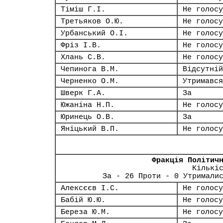
Тіміш Г.І.
Не голосу
Третьяков О.Ю.
Не голосу
Урбанський О.І.
Не голосу
Фріз І.В.
Не голосу
Хлань С.В.
Не голосу
Чепинога В.М.
Відсутній
Черненко О.М.
Утримався
Шверк Г.А.
За
Южаніна Н.П.
Не голосу
Юринець О.В.
За
Яніцький В.П.
Не голосу
Фракція Політич
Кількі
За - 26 Проти - 0 Утримали
Алексєєв І.С.
Не голосу
Бабій Ю.Ю.
Не голосу
Береза Ю.М.
Не голосу