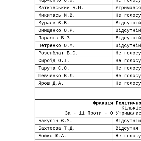
Марченко О.О.
Не голосу
Матківський Б.М.
Утримався
Микитась М.В.
Не голосу
Мураєв Є.В.
Відсутній
Онищенко О.Р.
Відсутній
Парасюк В.З.
Відсутній
Петренко О.М.
Відсутній
Розенблат Б.С.
Не голосу
Сироїд О.І.
Не голосу
Тарута С.О.
Не голосу
Шевченко В.Л.
Не голосу
Ярош Д.А.
Не голосу
Фракція Політичн
Кількі
За - 11 Проти - 0 Утримали
Бакулін Є.М.
Відсутній
Бахтеєва Т.Д.
Відсутня
Бойко Ю.А.
Не голосу